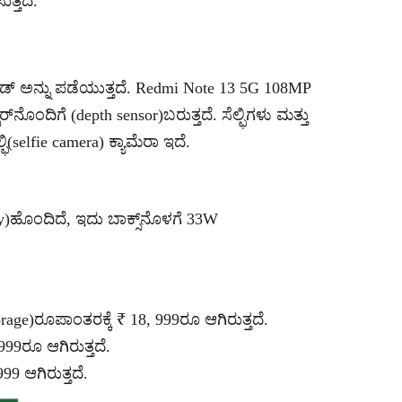
ತ್ತದೆ.
ರೇಡ್ ಅನ್ನು ಪಡೆಯುತ್ತದೆ. Redmi Note 13 5G 108MP
‌ನೊಂದಿಗೆ (depth sensor)ಬರುತ್ತದೆ. ಸೆಲ್ಫಿಗಳು ಮತ್ತು
ಿ(selfie camera) ಕ್ಯಾಮೆರಾ ಇದೆ.
y)ಹೊಂದಿದೆ, ಇದು ಬಾಕ್ಸ್‌ನೊಳಗೆ 33W
ge)ರೂಪಾಂತರಕ್ಕೆ ₹ 18, 999ರೂ ಆಗಿರುತ್ತದೆ.
99ರೂ ಆಗಿರುತ್ತದೆ.
9 ಆಗಿರುತ್ತದೆ.