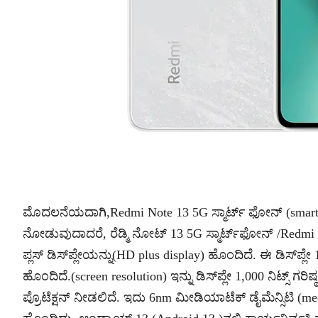
ಮೊದಲನೆಯದಾಗಿ,Redmi Note 13 5G ಸ್ಮಾರ್ಟ್ ಫೋನ್ (smart 
ನೋಡುವುದಾದರೆ, ರೆಡ್ಮಿ ನೋಟ್‌ 13 5G ಸ್ಮಾರ್ಟ್‌ಫೋನ್‌ /Redmi 
ಪ್ಲಸ್‌ ಡಿಸ್‌ಪ್ಲೇಯನ್ನು(HD plus display) ಹೊಂದಿದೆ. ಈ ಡಿಸ್‌ಪ್ಲೇ 1,
ಹೊಂದಿದೆ.(screen resolution) ಇನ್ನು ಡಿಸ್‌ಪ್ಲೇ 1,000 ನಿಟ್ಸ್‌ ಗರಿಷ್
ಪ್ರೊಟೆಕ್ಷನ್‌ ನೀಡಲಿದೆ. ಇದು 6nm ಮೀಡಿಯಾಟೆಕ್‌ ಡೈಮೆನ್ಸಿಟಿ (m