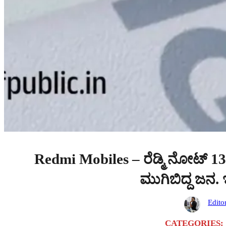
Redmi Mobiles – ರೆಡ್ಮಿ ನೋಟ್ 13
ಮುಗಿಬಿದ್ದ ಜನ. ಇ
Edito
CATEGORIES: