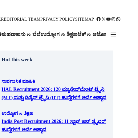
Facebook
X
YouTube
Instagram
WhatsApp
ER
EDITORIAL TEAM
PRIVACY POLICY
SITEMAP
ಗಳು
ಹಣಕಾಸು & ಬೆಲೆ
ಉದ್ಯೋಗ & ಶಿಕ್ಷಣ
ಟೆಕ್ & ಆಟೋ
Hot this week
ಸಾರ್ವಜನಿಕ ಮಾಹಿತಿ
HAL Recruitment 2026: 120 ಮ್ಯಾನೇಜ್‌ಮೆಂಟ್ ಟ್ರೈನಿ
(MT) ಮತ್ತು ಡಿಸೈನ್ ಟ್ರೈನಿ (DT) ಹುದ್ದೆಗಳಿಗೆ ಅರ್ಜಿ ಆಹ್ವಾನ
ಉದ್ಯೋಗ & ಶಿಕ್ಷಣ
India Post Recruitment 2026: 11 ಸ್ಟಾಫ್ ಕಾರ್ ಡ್ರೈವರ್
ಹುದ್ದೆಗಳಿಗೆ ಅರ್ಜಿ ಆಹ್ವಾನ