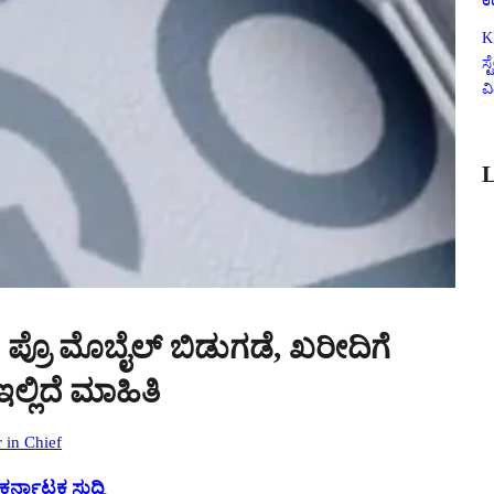
ಉ
K
ಸ
ವ
L
 ಪ್ರೊ ಮೊಬೈಲ್ ಬಿಡುಗಡೆ, ಖರೀದಿಗೆ
ಲ್ಲಿದೆ ಮಾಹಿತಿ
r in Chief
ಕರ್ನಾಟಕ ಸುದ್ದಿ