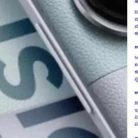
ಸ
H
ಮ
ಮ
ಹು
ಉ
S
ಕ
ಹ
ಪ
ಉ
B
ಇ
ವಿ
ವ