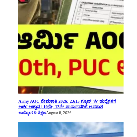
Army AOC ನೇಮಕಾತಿ 2026: 2,615 ಗ್ರೂಪ್ ‘ಸಿ’ ಹುದ್ದೆಗಳಿಗೆ
ಅರ್ಜಿ ಆಹ್ವಾನ | 10ನೇ, 12ನೇ ಪಾಸಾದವರಿಗೆ ಅವಕಾಶ
ಉದ್ಯೋಗ & ಶಿಕ್ಷಣ
August 8, 2026