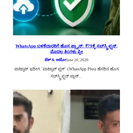
WhatsApp ಬಳಕೆದಾರರಿಗೆ ಹೊಸ ಪ್ಲ್ಯಾನ್: ₹79ಕ್ಕೆ ಸಬ್‌ಸ್ಕ್ರಿಪ್ಷನ್,
ಮೊದಲ ತಿಂಗಳು ಫ್ರೀ
ಟೆಕ್ & ಆಟೋ
June 20, 2026
ವಾಟ್ಸಾಪ್ ಇದೀಗ ‘ವಾಟ್ಸಾಪ್ ಪ್ಲಸ್’ (WhatsApp Plus) ಹೆಸರಿನ ಹೊಸ
ಸಬ್‌ಸ್ಕ್ರಿಪ್ಷನ್ ಪ್ಲಾನ್…