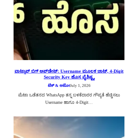
ವಾಟ್ಸಾಪ್‌ ಬಿಗ್ ಅಪ್‌ಡೇಟ್: Username ಮೂಲಕ ಚಾಟ್, 4-Digit
Security Key ಹೊಸ ವೈಶಿಷ್ಟ್ಯ
ಟೆಕ್ & ಆಟೋ
July 1, 2026
ಮೆಟಾ ಒಡೆತನದ WhatsApp ತನ್ನ ಬಳಕೆದಾರರ ಗೌಪ್ಯತೆ ಹೆಚ್ಚಿಸಲು
Username ಹಾಗೂ 4-Digit…