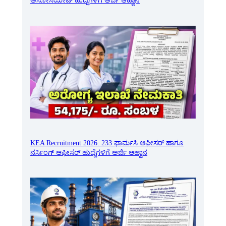
ಅಸೋಸಿಯೇಟ್ ಹುದ್ದೆಗಳಿಗೆ ಅರ್ಜಿ ಆಹ್ವಾನ
KEA Recruitment 2026: 233 ಫಾರ್ಮಸಿ ಆಫೀಸರ್ ಹಾಗೂ
ನರ್ಸಿಂಗ್ ಆಫೀಸರ್ ಹುದ್ದೆಗಳಿಗೆ ಅರ್ಜಿ ಆಹ್ವಾನ