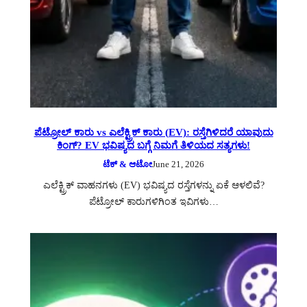
ಪೆಟ್ರೋಲ್ ಕಾರು vs ಎಲೆಕ್ಟ್ರಿಕ್ ಕಾರು (EV): ರಸ್ತೆಗಿಳಿದರೆ ಯಾವುದು
ಕಿಂಗ್? EV ಭವಿಷ್ಯದ ಬಗ್ಗೆ ನಿಮಗೆ ತಿಳಿಯದ ಸತ್ಯಗಳು!
ಟೆಕ್ & ಆಟೋ
June 21, 2026
ಎಲೆಕ್ಟ್ರಿಕ್ ವಾಹನಗಳು (EV) ಭವಿಷ್ಯದ ರಸ್ತೆಗಳನ್ನು ಏಕೆ ಆಳಲಿವೆ?
ಪೆಟ್ರೋಲ್ ಕಾರುಗಳಿಗಿಂತ ಇವಿಗಳು…