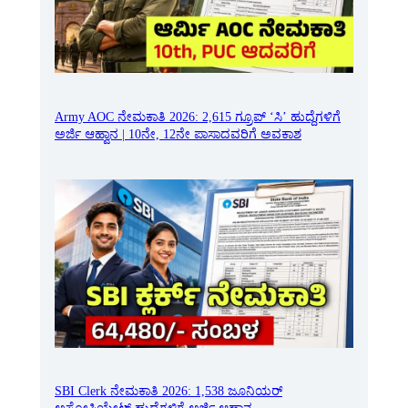
Army AOC ನೇಮಕಾತಿ 2026: 2,615 ಗ್ರೂಪ್ ‘ಸಿ’ ಹುದ್ದೆಗಳಿಗೆ
ಅರ್ಜಿ ಆಹ್ವಾನ | 10ನೇ, 12ನೇ ಪಾಸಾದವರಿಗೆ ಅವಕಾಶ
SBI Clerk ನೇಮಕಾತಿ 2026: 1,538 ಜೂನಿಯರ್