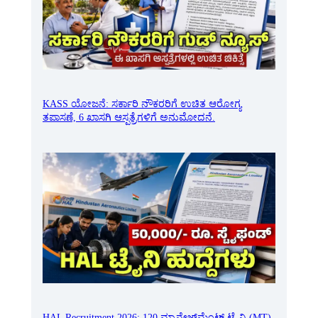
KASS ಯೋಜನೆ: ಸರ್ಕಾರಿ ನೌಕರರಿಗೆ ಉಚಿತ ಆರೋಗ್ಯ
ತಪಾಸಣೆ, 6 ಖಾಸಗಿ ಆಸ್ಪತ್ರೆಗಳಿಗೆ ಅನುಮೋದನೆ.
HAL Recruitment 2026: 120 ಮ್ಯಾನೇಜ್‌ಮೆಂಟ್ ಟ್ರೈನಿ (MT)