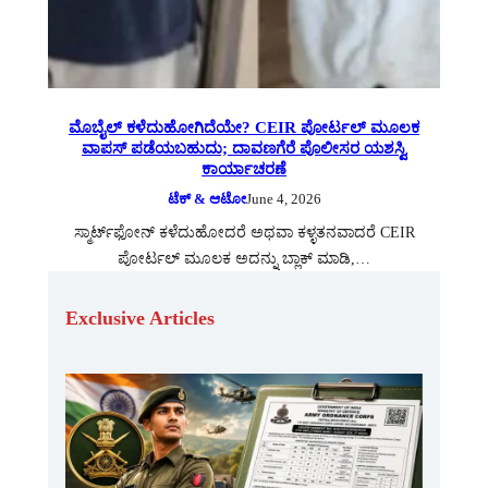
ಮೊಬೈಲ್ ಕಳೆದುಹೋಗಿದೆಯೇ? CEIR ಪೋರ್ಟಲ್ ಮೂಲಕ
ವಾಪಸ್ ಪಡೆಯಬಹುದು; ದಾವಣಗೆರೆ ಪೊಲೀಸರ ಯಶಸ್ವಿ
ಕಾರ್ಯಾಚರಣೆ
ಟೆಕ್ & ಆಟೋ
June 4, 2026
ಸ್ಮಾರ್ಟ್‌ಫೋನ್ ಕಳೆದುಹೋದರೆ ಅಥವಾ ಕಳ್ಳತನವಾದರೆ CEIR
ಪೋರ್ಟಲ್ ಮೂಲಕ ಅದನ್ನು ಬ್ಲಾಕ್ ಮಾಡಿ,…
Exclusive Articles