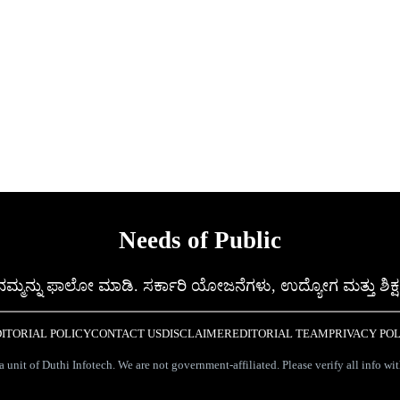
Needs of Public
ಿ ನಮ್ಮನ್ನು ಫಾಲೋ ಮಾಡಿ. ಸರ್ಕಾರಿ ಯೋಜನೆಗಳು, ಉದ್ಯೋಗ ಮತ್ತು ಶಿಕ್ಷ
ITORIAL POLICY
CONTACT US
DISCLAIMER
EDITORIAL TEAM
PRIVACY PO
 unit of Duthi Infotech. We are not government-affiliated. Please verify all info wit