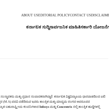
ABOUT US
EDITORIAL POLICY
CONTACT US
DISCLAIM
ಕರ್ನಾಟಕ ಸುದ್ದಿ
ಸಾರ್ವಜನಿಕ ಮಾಹಿತಿ
ಸರ್ಕಾರಿ ಯೋಜನೆ
ಂಸ್ಥಾಪಕರು ಮತ್ತು ಪ್ರಧಾನ ಸಂಪಾದಕರಾಗಿದ್ದಾರೆ. ಕರ್ನಾಟಕ ವಿಶ್ವವಿದ್ಯಾಲಯ ಧಾರವಾಡದಿಂದ ಐಟಿ
ತರ (M.A) ಪದವಿ ಪಡೆದಿರುವ ಇವರು ತಾಂತ್ರಿಕ ಮತ್ತು ಮಾಧ್ಯಮ ರಂಗದ ಅಪರೂಪದ
್ರಖ್ಯಾತ ಬಹುರಾಷ್ಟ್ರೀಯ ಕಂಪನಿಗಳಾದ
Infosys
ಮತ್ತು
Concentrix
ನಲ್ಲಿ ತಾಂತ್ರಿಕ ಹುದ್ದೆಗಳಲ್ಲಿ