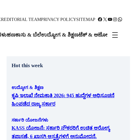
Facebook
X
YouTube
Instagram
WhatsApp
ER
EDITORIAL TEAM
PRIVACY POLICY
SITEMAP
ಗಳು
ಹಣಕಾಸು & ಬೆಲೆ
ಉದ್ಯೋಗ & ಶಿಕ್ಷಣ
ಟೆಕ್ & ಆಟೋ
Hot this week
ಉದ್ಯೋಗ & ಶಿಕ್ಷಣ
ಕೃಷಿ ಇಲಾಖೆ ನೇಮಕಾತಿ 2026: 945 ಹುದ್ದೆಗಳ ಅಧಿಸೂಚನೆ
ಹಿಂಪಡೆದ ರಾಜ್ಯ ಸರ್ಕಾರ
ಸರ್ಕಾರಿ ಯೋಜನೆಗಳು
KASS ಯೋಜನೆ: ಸರ್ಕಾರಿ ನೌಕರರಿಗೆ ಉಚಿತ ಆರೋಗ್ಯ
ತಪಾಸಣೆ, 6 ಖಾಸಗಿ ಆಸ್ಪತ್ರೆಗಳಿಗೆ ಅನುಮೋದನೆ.