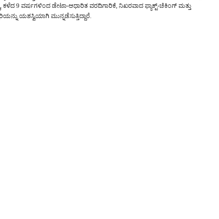
ಕಳೆದ 9 ವರ್ಷಗಳಿಂದ ಡೇಟಾ-ಆಧಾರಿತ ವರದಿಗಾರಿಕೆ, ನಿಖರವಾದ ಫ್ಯಾಕ್ಟ್-ಚೆಕಿಂಗ್ ಮತ್ತು
್ನು ಯಶಸ್ವಿಯಾಗಿ ಮುನ್ನಡೆಸುತ್ತಿದ್ದಾರೆ.