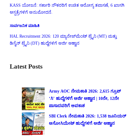
KASS ಯೋಜನೆ: ಸರ್ಕಾರಿ ನೌಕರರಿಗೆ ಉಚಿತ ಆರೋಗ್ಯ ತಪಾಸಣೆ, 6 ಖಾಸಗಿ
ಆಸ್ಪತ್ರೆಗಳಿಗೆ ಅನುಮೋದನೆ.
ಸಾರ್ವಜನಿಕ ಮಾಹಿತಿ
HAL Recruitment 2026: 120 ಮ್ಯಾನೇಜ್‌ಮೆಂಟ್ ಟ್ರೈನಿ (MT) ಮತ್ತು
ಡಿಸೈನ್ ಟ್ರೈನಿ (DT) ಹುದ್ದೆಗಳಿಗೆ ಅರ್ಜಿ ಆಹ್ವಾನ
Latest Posts
Army AOC ನೇಮಕಾತಿ 2026: 2,615 ಗ್ರೂಪ್
‘ಸಿ’ ಹುದ್ದೆಗಳಿಗೆ ಅರ್ಜಿ ಆಹ್ವಾನ | 10ನೇ, 12ನೇ
ಪಾಸಾದವರಿಗೆ ಅವಕಾಶ
SBI Clerk ನೇಮಕಾತಿ 2026: 1,538 ಜೂನಿಯರ್
ಅಸೋಸಿಯೇಟ್ ಹುದ್ದೆಗಳಿಗೆ ಅರ್ಜಿ ಆಹ್ವಾನ