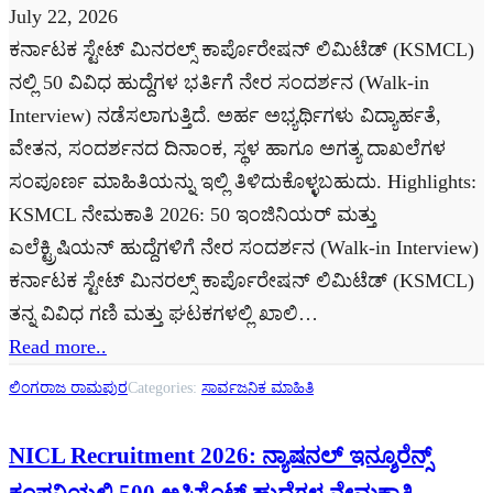
July 22, 2026
ಕರ್ನಾಟಕ ಸ್ಟೇಟ್ ಮಿನರಲ್ಸ್ ಕಾರ್ಪೊರೇಷನ್ ಲಿಮಿಟೆಡ್ (KSMCL)
ನಲ್ಲಿ 50 ವಿವಿಧ ಹುದ್ದೆಗಳ ಭರ್ತಿಗೆ ನೇರ ಸಂದರ್ಶನ (Walk-in
Interview) ನಡೆಸಲಾಗುತ್ತಿದೆ. ಅರ್ಹ ಅಭ್ಯರ್ಥಿಗಳು ವಿದ್ಯಾರ್ಹತೆ,
ವೇತನ, ಸಂದರ್ಶನದ ದಿನಾಂಕ, ಸ್ಥಳ ಹಾಗೂ ಅಗತ್ಯ ದಾಖಲೆಗಳ
ಸಂಪೂರ್ಣ ಮಾಹಿತಿಯನ್ನು ಇಲ್ಲಿ ತಿಳಿದುಕೊಳ್ಳಬಹುದು. Highlights:
KSMCL ನೇಮಕಾತಿ 2026: 50 ಇಂಜಿನಿಯರ್ ಮತ್ತು
ಎಲೆಕ್ಟ್ರಿಷಿಯನ್ ಹುದ್ದೆಗಳಿಗೆ ನೇರ ಸಂದರ್ಶನ (Walk-in Interview)
ಕರ್ನಾಟಕ ಸ್ಟೇಟ್ ಮಿನರಲ್ಸ್ ಕಾರ್ಪೊರೇಷನ್ ಲಿಮಿಟೆಡ್ (KSMCL)
ತನ್ನ ವಿವಿಧ ಗಣಿ ಮತ್ತು ಘಟಕಗಳಲ್ಲಿ ಖಾಲಿ…
Read more..
ಲಿಂಗರಾಜ ರಾಮಪುರ
Categories:
ಸಾರ್ವಜನಿಕ ಮಾಹಿತಿ
NICL Recruitment 2026: ನ್ಯಾಷನಲ್ ಇನ್ಶೂರೆನ್ಸ್