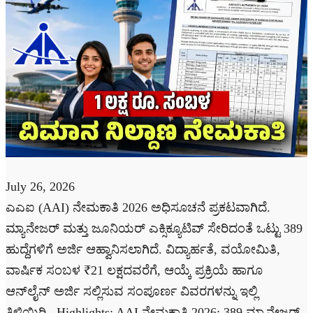
July 26, 2026
ಎಎಐ (AAI) ನೇಮಕಾತಿ 2026 ಅಧಿಸೂಚನೆ ಪ್ರಕಟವಾಗಿದೆ.
ಮ್ಯಾನೇಜರ್ ಮತ್ತು ಜೂನಿಯರ್ ಎಕ್ಸಿಕ್ಯೂಟಿವ್ ಸೇರಿದಂತೆ ಒಟ್ಟು 389
ಹುದ್ದೆಗಳಿಗೆ ಅರ್ಜಿ ಆಹ್ವಾನಿಸಲಾಗಿದೆ. ವಿದ್ಯಾರ್ಹತೆ, ವಯೋಮಿತಿ,
ವಾರ್ಷಿಕ ಸಂಬಳ ₹21 ಲಕ್ಷದವರೆಗೆ, ಆಯ್ಕೆ ಪ್ರಕ್ರಿಯೆ ಹಾಗೂ
ಆನ್‌ಲೈನ್ ಅರ್ಜಿ ಸಲ್ಲಿಸುವ ಸಂಪೂರ್ಣ ವಿವರಗಳನ್ನು ಇಲ್ಲಿ
ತಿಳಿಯಿರಿ., Highlights: AAI ನೇಮಕಾತಿ 2026: 389 ಮ್ಯಾನೇಜರ್