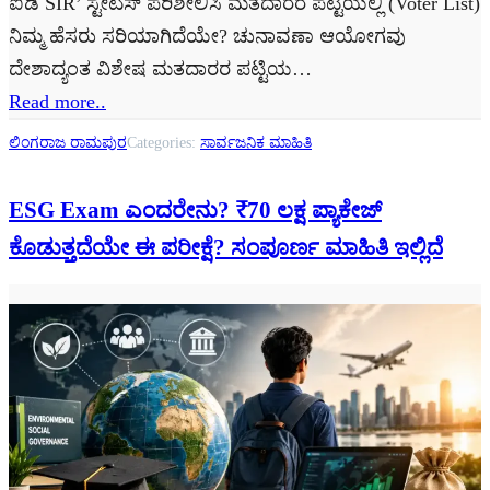
ಐಡಿ SIR’ ಸ್ಟೇಟಸ್ ಪರಿಶೀಲಿಸಿ ಮತದಾರರ ಪಟ್ಟಿಯಲ್ಲಿ (Voter List)
ನಿಮ್ಮ ಹೆಸರು ಸರಿಯಾಗಿದೆಯೇ? ಚುನಾವಣಾ ಆಯೋಗವು
ದೇಶಾದ್ಯಂತ ವಿಶೇಷ ಮತದಾರರ ಪಟ್ಟಿಯ…
Read more..
ಲಿಂಗರಾಜ ರಾಮಪುರ
Categories:
ಸಾರ್ವಜನಿಕ ಮಾಹಿತಿ
ESG Exam ಎಂದರೇನು? ₹70 ಲಕ್ಷ ಪ್ಯಾಕೇಜ್
ಕೊಡುತ್ತದೆಯೇ ಈ ಪರೀಕ್ಷೆ? ಸಂಪೂರ್ಣ ಮಾಹಿತಿ ಇಲ್ಲಿದೆ