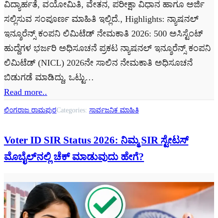
ವಿದ್ಯಾರ್ಹತೆ, ವಯೋಮಿತಿ, ವೇತನ, ಪರೀಕ್ಷಾ ವಿಧಾನ ಹಾಗೂ ಅರ್ಜಿ
ಸಲ್ಲಿಸುವ ಸಂಪೂರ್ಣ ಮಾಹಿತಿ ಇಲ್ಲಿದೆ., Highlights: ನ್ಯಾಷನಲ್
ಇನ್ಶೂರೆನ್ಸ್ ಕಂಪನಿ ಲಿಮಿಟೆಡ್ ನೇಮಕಾತಿ 2026: 500 ಅಸಿಸ್ಟೆಂಟ್
ಹುದ್ದೆಗಳ ಭರ್ಜರಿ ಅಧಿಸೂಚನೆ ಪ್ರಕಟ ನ್ಯಾಷನಲ್ ಇನ್ಶೂರೆನ್ಸ್ ಕಂಪನಿ
ಲಿಮಿಟೆಡ್ (NICL) 2026ನೇ ಸಾಲಿನ ನೇಮಕಾತಿ ಅಧಿಸೂಚನೆ
ಬಿಡುಗಡೆ ಮಾಡಿದ್ದು, ಒಟ್ಟು…
Read more..
ಲಿಂಗರಾಜ ರಾಮಪುರ
Categories:
ಸಾರ್ವಜನಿಕ ಮಾಹಿತಿ
Voter ID SIR Status 2026: ನಿಮ್ಮ SIR ಸ್ಟೇಟಸ್
ಮೊಬೈಲ್‌ನಲ್ಲಿ ಚೆಕ್ ಮಾಡುವುದು ಹೇಗೆ?