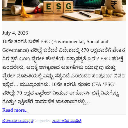
July 4, 2026
10ನೇ ತರಗತಿ ಬಳಿಕ ESG (Environmental, Social and
Governance) ಪರೀಕ್ಷೆ ಬರೆದರೆ ವಿದೇಶದಲ್ಲಿ ₹70 ಲಕ್ಷದವರೆಗೆ ವೇತನ
ಸಿಗುತ್ತದೆ ಎಂಬ ವೈರಲ್ ಹೇಳಿಕೆಯ ಸತ್ಯಾಸತ್ಯತೆ ಏನು? ESG ಪರೀಕ್ಷೆ
ಎಂದರೇನು, ಅದಕ್ಕೆ ಅಗತ್ಯವಾದ ಅರ್ಹತೆಗಳು ಯಾವುವು ಮತ್ತು
ವೈರಲ್ ಮಾಹಿತಿಯಲ್ಲಿ ಎಷ್ಟು ಸತ್ಯವಿದೆ ಎಂಬುದರ ಸಂಪೂರ್ಣ ವಿವರ
ಇಲ್ಲಿದೆ… ಮುಖ್ಯಾಂಶಗಳು: 10ನೇ ತರಗತಿ ನಂತರ CFA ‘ESG’
ಪರೀಕ್ಷೆ: 70 ಲಕ್ಷದ ಪ್ಯಾಕೇಜ್ ನೀಡುವ ಈ ಕೋರ್ಸ್ ಬಗ್ಗೆ ನಿಮಗೆಷ್ಟು
ಗೊತ್ತು? ಇತ್ತೀಚೆಗೆ ಸಾಮಾಜಿಕ ಜಾಲತಾಣಗಳಲ್ಲಿ…
Read more..
ಲಿಂಗರಾಜ ರಾಮಪುರ
Categories:
ಸಾರ್ವಜನಿಕ ಮಾಹಿತಿ