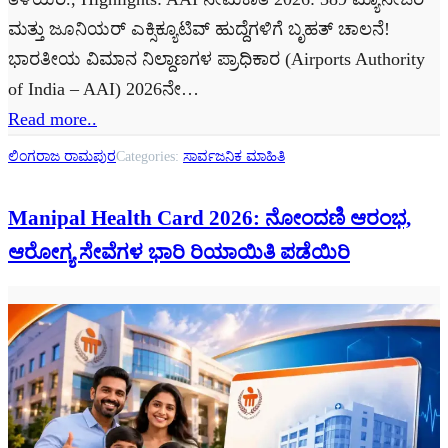
ಮತ್ತು ಜೂನಿಯರ್ ಎಕ್ಸಿಕ್ಯೂಟಿವ್ ಹುದ್ದೆಗಳಿಗೆ ಬೃಹತ್ ಚಾಲನೆ!
ಭಾರತೀಯ ವಿಮಾನ ನಿಲ್ದಾಣಗಳ ಪ್ರಾಧಿಕಾರ (Airports Authority
of India – AAI) 2026ನೇ…
Read more..
ಲಿಂಗರಾಜ ರಾಮಪುರ
Categories:
ಸಾರ್ವಜನಿಕ ಮಾಹಿತಿ
Manipal Health Card 2026: ನೋಂದಣಿ ಆರಂಭ,
ಆರೋಗ್ಯ ಸೇವೆಗಳ ಭಾರಿ ರಿಯಾಯಿತಿ ಪಡೆಯಿರಿ