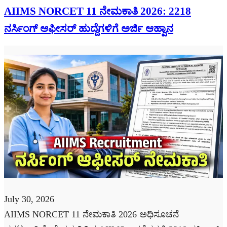
AIIMS NORCET 11 ನೇಮಕಾತಿ 2026: 2218
ನರ್ಸಿಂಗ್ ಆಫೀಸರ್ ಹುದ್ದೆಗಳಿಗೆ ಅರ್ಜಿ ಆಹ್ವಾನ
July 30, 2026
AIIMS NORCET 11 ನೇಮಕಾತಿ 2026 ಅಧಿಸೂಚನೆ