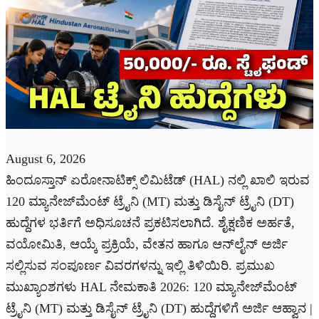
August 6, 2026
ಹಿಂದೂಸ್ತಾನ್ ಏರೋನಾಟಿಕ್ಸ್ ಲಿಮಿಟೆಡ್ (HAL) ನಲ್ಲಿ ಖಾಲಿ ಇರುವ
120 ಮ್ಯಾನೇಜ್‌ಮೆಂಟ್ ಟ್ರೈನಿ (MT) ಮತ್ತು ಡಿಸೈನ್ ಟ್ರೈನಿ (DT)
ಹುದ್ದೆಗಳ ಭರ್ತಿಗೆ ಅಧಿಸೂಚನೆ ಪ್ರಕಟಿಸಲಾಗಿದೆ. ಶೈಕ್ಷಣಿಕ ಅರ್ಹತೆ,
ವಯೋಮಿತಿ, ಆಯ್ಕೆ ಪ್ರಕ್ರಿಯೆ, ವೇತನ ಹಾಗೂ ಆನ್‌ಲೈನ್ ಅರ್ಜಿ
ಸಲ್ಲಿಸುವ ಸಂಪೂರ್ಣ ವಿವರಗಳನ್ನು ಇಲ್ಲಿ ತಿಳಿಯಿರಿ. ಪ್ರಮುಖ
ಮುಖ್ಯಾಂಶಗಳು HAL ನೇಮಕಾತಿ 2026: 120 ಮ್ಯಾನೇಜ್‌ಮೆಂಟ್
ಟ್ರೈನಿ (MT) ಮತ್ತು ಡಿಸೈನ್ ಟ್ರೈನಿ (DT) ಹುದ್ದೆಗಳಿಗೆ ಅರ್ಜಿ ಆಹ್ವಾನ |