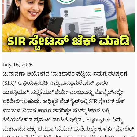
July 16, 2026
ಚುನಾವಣಾ ಆಯೋಗದ ‘ಮತದಾರರ ಪಟ್ಟಿಯ ಸಮಗ್ರ ಪರಿಷ್ಕರಣೆ
(SIR)’ ಅಭಿಯಾನದಡಿ ನಿಮ್ಮ ಎನ್ಯೂಮರೇಷನ್ ಫಾರಂ
ಯಶಸ್ವಿಯಾಗಿ ಸಲ್ಲಿಕೆಯಾಗಿದೆಯೇ ಎಂಬುದನ್ನು ಮೊಬೈಲ್‌ನಲ್ಲೇ
ಪರಿಶೀಲಿಸಬಹುದು. ಅಧಿಕೃತ ವೆಬ್‌ಸೈಟ್‌ನಲ್ಲಿ SIR ಸ್ಟೇಟಸ್ ಚೆಕ್
ಮಾಡುವ ವಿಧಾನ ಹಾಗೂ ಅನಧಿಕೃತ ವೆಬ್‌ಸೈಟ್‌ಗಳ ಬಗ್ಗೆ
ತಿಳಿಯಬೇಕಾದ ಪ್ರಮುಖ ಮಾಹಿತಿ ಇಲ್ಲಿದೆ., Highlights: ನಿಮ್ಮ
ಮತದಾನದ ಹಕ್ಕು ಭದ್ರವಾಗಿದೆಯೇ? ಮನೆಯಲ್ಲೇ ಕುಳಿತು ‘ವೋಟರ್