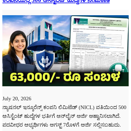
ಕಂಪನಿಯಲ್ಲಿ 500 ಅಸಿಸ್ಟೆಂಟ್ ಹುದ್ದೆಗಳ ನೇಮಕಾತಿ
July 20, 2026
ನ್ಯಾಷನಲ್ ಇನ್ಶೂರೆನ್ಸ್ ಕಂಪನಿ ಲಿಮಿಟೆಡ್ (NICL) ವತಿಯಿಂದ 500
ಅಸಿಸ್ಟೆಂಟ್ ಹುದ್ದೆಗಳ ಭರ್ತಿಗೆ ಆನ್‌ಲೈನ್ ಅರ್ಜಿ ಆಹ್ವಾನಿಸಲಾಗಿದೆ.
ಪದವೀಧರ ಅಭ್ಯರ್ಥಿಗಳು ಆಗಸ್ಟ್ 7ರೊಳಗೆ ಅರ್ಜಿ ಸಲ್ಲಿಸಬಹುದು.