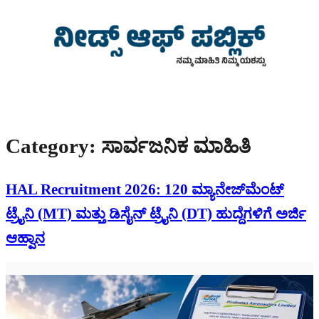
Skip
to
content
Sunday, April 27, 2025
Category:
ಸಾರ್ವಜನಿಕ ಮಾಹಿತಿ
HAL Recruitment 2026: 120 ಮ್ಯಾನೇಜ್‌ಮೆಂಟ್
ಟ್ರೈನಿ (MT) ಮತ್ತು ಡಿಸೈನ್ ಟ್ರೈನಿ (DT) ಹುದ್ದೆಗಳಿಗೆ ಅರ್ಜಿ
ಆಹ್ವಾನ