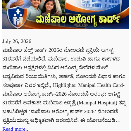
July 26, 2026
ಮಣಿಪಾಲ ಹೆಲ್ತ್ ಕಾರ್ಡ್ 2026ರ ನೋಂದಣಿ ಪ್ರಕ್ರಿಯೆ ಆಗಸ್ಟ್
31ರವರೆಗೆ ನಡೆಯಲಿದೆ. ಮಣಿಪಾಲ, ಉಡುಪಿ ಹಾಗೂ ಕಾರ್ಕಳದ
ಮಣಿಪಾಲ ಆಸ್ಪತ್ರೆಗಳಲ್ಲಿ ವಿವಿಧ ಆರೋಗ್ಯ ಸೇವೆಗಳ ಮೇಲೆ
ಲಭ್ಯವಿರುವ ರಿಯಾಯಿತಿಗಳು, ಅರ್ಹತೆ, ನೋಂದಣಿ ವಿಧಾನ ಹಾಗೂ
ಸಂಪೂರ್ಣ ವಿವರ ಇಲ್ಲಿದೆ., Highlights: Manipal Health Card-
ಮಣಿಪಾಲ ಆರೋಗ್ಯ ಕಾರ್ಡ್-2026 ನೋಂದಣಿ ಆರಂಭ: ಆಗಸ್ಟ್
31ರವರೆಗೆ ಅವಕಾಶ! ಮಣಿಪಾಲ ಆಸ್ಪತ್ರೆ (Manipal Hospital) ತನ್ನ
ಬಹುನಿರೀಕ್ಷಿತ ‘ಮಣಿಪಾಲ ಆರೋಗ್ಯ ಕಾರ್ಡ್ 2026’ ನೋಂದಣಿ
ಪ್ರಕ್ರಿಯೆಯನ್ನು ಅಧಿಕೃತವಾಗಿ ಆರಂಭಿಸಿದೆ. ಈ ಯೋಜನೆಯಡಿ…
Read more..