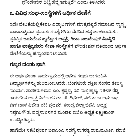
ಫೌಂಡೇಷನ್ ದಿಟ್ಟ ಹೆಜ್ಜೆ ಇಡುತ್ತಿದೆ” ಎಂದು ತಿಳಿಸಿದರು.
೩. ವಿವಿಧ ಸಂಘ-ಸಂಸ್ಥೆಗಳಿಗೆ ಆರ್ಥಿಕ ದೇಣಿಗೆ
ಇದೇ ವೇದಿಕೆಯಲ್ಲಿ ಕೇವಲ ವಿದ್ಯಾರ್ಥಿಗಳಿಗೆ ಮಾತ್ರವಲ್ಲದೆ ಸಮಾಜದ ಸ್ವಾಸ್ಥ್ಯ
ಕಾಪಾಡುತ್ತಿರುವ ಪ್ರಮುಖ ಸಂಸ್ಥೆಗಳಿಗೂ ನೆರವಿನ ಹಸ್ತ ಚಾಚಲಾಯಿತು.
ಪ್ರತಿಷ್ಠಿತ
ಜಯದೇವ ಹೃದ್ರೋಗ ಆಸ್ಪತ್ರೆ, ಗೀತಾ ಎಜುಕೇಷನ್ ಸೊಸೈಟಿ
ಹಾಗೂ ವಾತ್ಸಲ್ಯಪುರಂ ಸೇವಾ ಸಂಸ್ಥೆಗಳಿಗೆ
ಫೌಂಡೇಷನ್ ವತಿಯಿಂದ ಆರ್ಥಿಕ
ದೇಣಿಗೆಯನ್ನು ಹಸ್ತಾಂತರಿಸಲಾಯಿತು.
ಗಣ್ಯರ ದಂಡು ಭಾಗಿ
ಈ ಅರ್ಥಪೂರ್ಣ ಕಾರ್ಯಕ್ರಮದಲ್ಲಿ ಅನೇಕ ಗಣ್ಯರು ಭಾಗವಹಿಸಿ
ವಿದ್ಯಾರ್ಥಿಗಳನ್ನು ಹುರಿದುಂಬಿಸಿದರು. ಬೆಂಗಳೂರು ದಕ್ಷಿಣ ಸಂಸದ ತೇಜಸ್ವಿ
ಸೂರ್ಯ, ಶಾಸಕರುಗಳಾದ ಎಂ. ಕೃಷ್ಣಪ್ಪ, ರವಿ ಸುಬ್ರಹ್ಮಣ್ಯ, ಸತೀಶ್ ರೆಡ್ಡಿ,
ಜಯದೇವ ಆಸ್ಪತ್ರೆ ನಿರ್ದೇಶಕ ಡಾ. ಜಿ. ದಿನೇಶ್, ನಟಿ ತಾರಾ ಅನುರಾಧ,
ಬಿಗ್ ಬಾಸ್ ವಿಜೇತ ನಟ ಪ್ರಥಮ್, ಕೇಂದ್ರ ಜಿಲ್ಲಾ ಬಿಜೆಪಿ ಅಧ್ಯಕ್ಷ
ಸಪ್ತಗಿರಿಗೌಡ, ಪದ್ಮನಾಭನಗರ ಮಂಡಲ ಬಿಜೆಪಿ ಅಧ್ಯಕ್ಷ ಲಕ್ಷ್ಮೀಕಾಂತ್
ಉಪಸ್ಥಿತರಿದ್ದರು.
ಹಾಗೆಯೇ ನಿಕಟಪೂರ್ವ ಬಿಬಿಎಂಪಿ ಸದಸ್ಯೆ ನಾಗರತ್ನ ರಾಮಮೂರ್ತಿ, ಮಾಜಿ