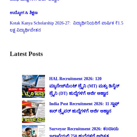
ಉದ್ಯೋಗ & ಶಿಕ್ಷಣ
Kotak Kanya Scholarship 2026-27: ವಿದ್ಯಾರ್ಥಿನಿಯರಿಗೆ ವಾರ್ಷಿಕ ₹1.5
ಲಕ್ಷ ವಿದ್ಯಾರ್ಥಿವೇತನ
Latest Posts
HAL Recruitment 2026: 120
ಮ್ಯಾನೇಜ್‌ಮೆಂಟ್ ಟ್ರೈನಿ (MT) ಮತ್ತು ಡಿಸೈನ್
ಟ್ರೈನಿ (DT) ಹುದ್ದೆಗಳಿಗೆ ಅರ್ಜಿ ಆಹ್ವಾನ
India Post Recruitment 2026: 11 ಸ್ಟಾಫ್
ಕಾರ್ ಡ್ರೈವರ್ ಹುದ್ದೆಗಳಿಗೆ ಅರ್ಜಿ ಆಹ್ವಾನ
Surveyor Recruitment 2026: ಕಂದಾಯ
ಇಲಾಖೆಯಲ್ಲಿ 750 ಹುದ್ದೆಗಳಿಗೆ ಅಧಿಕೃತ