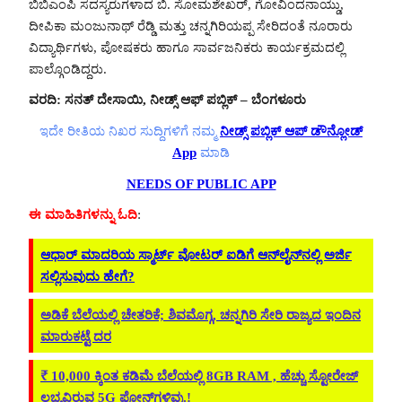
ಬಿಬಿಎಂಪಿ ಸದಸ್ಯರುಗಳಾದ ಬಿ. ಸೋಮಶೇಖರ್, ಗೋವಿಂದನಾಯ್ಡು,
ದೀಪಿಕಾ ಮಂಜುನಾಥ್ ರೆಡ್ಡಿ ಮತ್ತು ಚನ್ನಗಿರಿಯಪ್ಪ ಸೇರಿದಂತೆ ನೂರಾರು
ವಿದ್ಯಾರ್ಥಿಗಳು, ಪೋಷಕರು ಹಾಗೂ ಸಾರ್ವಜನಿಕರು ಕಾರ್ಯಕ್ರಮದಲ್ಲಿ
ಪಾಲ್ಗೊಂಡಿದ್ದರು.
ವರದಿ: ಸನತ್ ದೇಸಾಯಿ,
ನೀಡ್ಸ್ ಆಫ್ ಪಬ್ಲಿಕ್
– ಬೆಂಗಳೂರು
ಇದೇ ರೀತಿಯ ನಿಖರ ಸುದ್ದಿಗಳಿಗೆ ನಮ್ಮ
ನೀಡ್ಸ್ ಪಬ್ಲಿಕ್ ಆಪ್ ಡೌನ್ಲೋಡ್
App
ಮಾಡಿ
NEEDS OF PUBLIC APP
ಈ ಮಾಹಿತಿಗಳನ್ನು ಓದಿ
:
ಆಧಾರ್ ಮಾದರಿಯ ಸ್ಮಾರ್ಟ್ ವೋಟರ್ ಐಡಿಗೆ ಆನ್‌ಲೈನ್‌ನಲ್ಲಿ ಅರ್ಜಿ
ಸಲ್ಲಿಸುವುದು ಹೇಗೆ?
ಅಡಿಕೆ ಬೆಲೆಯಲ್ಲಿ ಚೇತರಿಕೆ; ಶಿವಮೊಗ್ಗ, ಚನ್ನಗಿರಿ ಸೇರಿ ರಾಜ್ಯದ ಇಂದಿನ
ಮಾರುಕಟ್ಟೆ ದರ
₹ 10,000 ಕ್ಕಿಂತ ಕಡಿಮೆ ಬೆಲೆಯಲ್ಲಿ 8GB RAM , ಹೆಚ್ಚು ಸ್ಟೋರೇಜ್‌
ಲಭ್ಯವಿರುವ 5G ಫೋನ್‌ಗಳಿವು.!