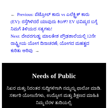
←
Previous:
ಪೆಟ್ರೋಲ್ ಕಾರು vs ಎಲೆಕ್ಟ್ರಿಕ್ ಕಾರು
(EV): ರಸ್ತೆಗಿಳಿದರೆ ಯಾವುದು ಕಿಂಗ್? EV ಭವಿಷ್ಯದ ಬಗ್ಗೆ
ನಿಮಗೆ ತಿಳಿಯದ ಸತ್ಯಗಳು!
Next:
ದೇವರಗುಡ್ಡ: ಮಾಲತೇಶ ಪ್ರೌಢಶಾಲೆಯಲ್ಲಿ 12ನೇ
ರಾಷ್ಟ್ರೀಯ ಯೋಗ ದಿನಾಚರಣೆ; ಯೋಗದ ಮಹತ್ವದ
ಕುರಿತು ಅರಿವು
→
Needs of Public
ನಿಖರ ಮತ್ತು ನಿರಂತರ ಸುದ್ದಿಗಳಿಗಾಗಿ ನಮ್ಮನ್ನು ಫಾಲೋ ಮಾಡಿ.
ಸರ್ಕಾರಿ ಯೋಜನೆಗಳು, ಉದ್ಯೋಗ ಮತ್ತು ಶಿಕ್ಷಣದ ಮಾಹಿತಿ
ನಿಮ್ಮ ಬೆರಳ ತುದಿಯಲ್ಲಿ.