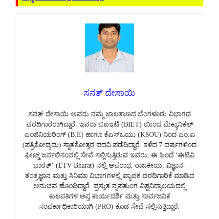
ಸನತ್ ದೇಸಾಯಿ
ಸನತ್ ದೇಸಾಯಿ ಅವರು ನಮ್ಮ ಜಾಲತಾಣದ ಬೆಂಗಳೂರು ವಿಭಾಗದ
ವರದಿಗಾರರಾಗಿದ್ದಾರೆ. ಇವರು ಬಿಐಇಟಿ (BIET) ಯಿಂದ ಮೆಕ್ಯಾನಿಕಲ್
ಎಂಜಿನಿಯರಿಂಗ್ (B.E) ಹಾಗೂ ಕೆಎಸ್‌ಒಯು (KSOU) ನಿಂದ ಎಂ.ಎ
(ಪತ್ರಿಕೋದ್ಯಮ) ಸ್ನಾತಕೋತ್ತರ ಪದವಿ ಪಡೆದಿದ್ದಾರೆ. ಕಳೆದ 7 ವರ್ಷಗಳಿಂದ
ಫೀಲ್ಡ್ ಜರ್ನಲಿಸಂನಲ್ಲಿ ಸೇವೆ ಸಲ್ಲಿಸುತ್ತಿರುವ ಇವರು, ಈ ಹಿಂದೆ ‘ಈಟಿವಿ
ಭಾರತ್’ (ETV Bharat) ನಲ್ಲಿ ಅಪರಾಧ, ರಾಜಕೀಯ, ವಿಜ್ಞಾನ-
ತಂತ್ರಜ್ಞಾನ ಮತ್ತು ಸಿನಿಮಾ ವಿಭಾಗಗಳಲ್ಲಿ ವ್ಯಾಪಕ ವರದಿಗಾರಿಕೆ ಮಾಡಿದ
ಅನುಭವ ಹೊಂದಿದ್ದಾರೆ. ಪ್ರಸ್ತುತ ನೃಪತುಂಗ ವಿಶ್ವವಿದ್ಯಾಲಯದಲ್ಲಿ
ಕುಲಪತಿಗಳ ಆಪ್ತ ಕಾರ್ಯದರ್ಶಿ ಮತ್ತು ಸಾರ್ವಜನಿಕ
ಸಂಪರ್ಕಾಧಿಕಾರಿಯಾಗಿ (PRO) ಕೂಡ ಸೇವೆ ಸಲ್ಲಿಸುತ್ತಿದ್ದಾರೆ.