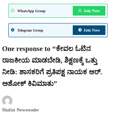
Join Now
WhatsApp Group
Join Now
Telegram Group
One response to “ಕೇವಲ ಓಟಿನ
ರಾಜಕೀಯ ಮಾಡಬೇಡಿ, ಶಿಕ್ಷಣಕ್ಕೆ ಒತ್ತು
ನೀಡಿ: ಶಾಸಕರಿಗೆ ಪ್ರತಿಪಕ್ಷ ನಾಯಕ ಆರ್.
ಅಶೋಕ್ ಕಿವಿಮಾತು”
Shalini Newsreader