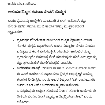
ಅವರು ಮಾತನಾಡಿದರು.,
ಆಡಂಬರವಿಲ್ಲದ ಸಮಾಜ ಸೇವೆಗೆ ಮೆಚ್ಚುಗೆ
ಕಾರ್ಯಕ್ರಮವನ್ನು ಉದ್ದೇಶಿಸಿ ಮಾತನಾಡಿದ ಆರ್. ಅಶೋಕ್, ರಕ್ಷಾ
ಫೌಂಡೇಷನ್‌ನ ಸಮಾಜಮುಖಿ ಕಾರ್ಯಗಳನ್ನು ಮುಕ್ತಕಂಠದಿಂದ
ಶ್ಲಾಘಿಸಿದರು.
ಪ್ರತಿವರ್ಷ ಫೌಂಡೇಷನ್ ವತಿಯಿಂದ ಮಕ್ಕಳ ಶಿಕ್ಷಣಕ್ಕಾಗಿ ಉಚಿತ
ನೋಟ್ ಪುಸ್ತಕ, ಲ್ಯಾಪ್‌ಟಾಪ್, ಹಾಗೂ ವಿದ್ಯಾರ್ಥಿ ವೇತನ ನೀಡುವ
ಪವಿತ್ರವಾದ ಕೆಲಸ ನಡೆಯುತ್ತಿದೆ. ಯಾವುದೇ ಆಡಂಬರ ಮತ್ತು
ಪ್ರಚಾರವಿಲ್ಲದೇ ಸಮಾಜಕ್ಕೆ ಸೇವೆ ಮಾಡುವುದು ಹೇಗೆ ಎನ್ನುವುದನ್ನು
ರಕ್ಷಾ ಫೌಂಡೇಷನ್ ತೋರಿಸಿಕೊಟ್ಟಿದೆ ಎಂದರು.
ಆದರ್ಶಗಳ ಪಾಲನೆ:
“ಮಾಜಿ ಶಾಸಕ ದಿ. ವಿಜಯಕುಮಾರ್ ಅವರು
ಈ ಹಿಂದೆ ಜಯನಗರ ವಿಧಾನಸಭಾ ಕ್ಷೇತ್ರದ ಅಭಿವೃದ್ಧಿಗೆ ಸಾಕಷ್ಟು
ಕೊಡುಗೆ ನೀಡಿದ್ದರು. ಇಂದು ಅವರ ಶಿಷ್ಯರಾದ ಸಿ.ಕೆ. ರಾಮಮೂರ್ತಿ
ಅವರು ಕೂಡ ಅದೇ ಆದರ್ಶಗಳನ್ನು ಪಾಲಿಸಿಕೊಂಡು
ಬರುತ್ತಿರುವುದು ಅತ್ಯಂತ ಸಂತಸದ ವಿಚಾರ. ಸರ್ಕಾರಿ ಶಾಲೆಗಳು ಈ
ರೀತಿಯ ಬೆಂಬಲದಿಂದ ಇನ್ನಷ್ಟು ಅಭಿವೃದ್ಧಿಯಾಗಬೇಕು” ಎಂದು
ಆಶಿಸಿದರು.