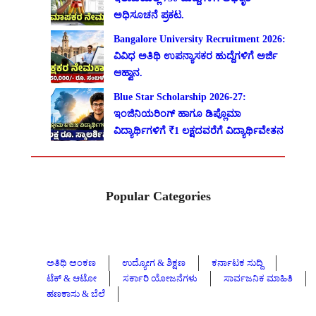
ಅಧಿಸೂಚನೆ ಪ್ರಕಟ.
Bangalore University Recruitment 2026:
ವಿವಿಧ ಅತಿಥಿ ಉಪನ್ಯಾಸಕರ ಹುದ್ದೆಗಳಿಗೆ ಅರ್ಜಿ
ಆಹ್ವಾನ.
Blue Star Scholarship 2026-27:
ಇಂಜಿನಿಯರಿಂಗ್ ಹಾಗೂ ಡಿಪ್ಲೊಮಾ
ವಿದ್ಯಾರ್ಥಿಗಳಿಗೆ ₹1 ಲಕ್ಷದವರೆಗೆ ವಿದ್ಯಾರ್ಥಿವೇತನ
Popular Categories
ಅತಿಥಿ ಅಂಕಣ
ಉದ್ಯೋಗ & ಶಿಕ್ಷಣ
ಕರ್ನಾಟಕ ಸುದ್ದಿ
ಟೆಕ್ & ಆಟೋ
ಸರ್ಕಾರಿ ಯೋಜನೆಗಳು
ಸಾರ್ವಜನಿಕ ಮಾಹಿತಿ
ಹಣಕಾಸು & ಬೆಲೆ