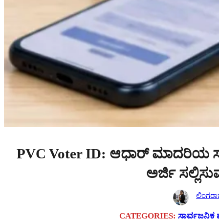
PVC Voter ID: ಆಧಾರ್ ಮಾದರಿಯ ಸ್ಮಾರ
ಅರ್ಜಿ ಸಲ್ಲಿಸ
ಲಿಂಗರ
CATEGORIES:
ಸಾರ್ವಜನಿಕ 