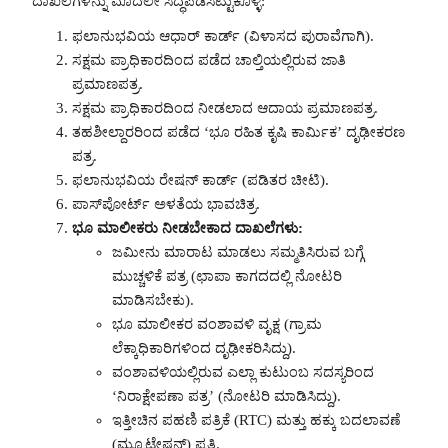
ದಾಖಲೆಗಳನ್ನು ಮೊದಲೇ ಸಿದ್ಧಪಡಿಸಿಟ್ಟುಕೊಳ್ಳಿ:
ಫಲಾನುಭವಿಯ ಆಧಾರ್‌ ಕಾರ್ಡ್‌ (ವಿಳಾಸದ ಪುರಾವೆಗಾಗಿ).
ಸಕ್ಷಮ ಪ್ರಾಧಿಕಾರದಿಂದ ಪಡೆದ ಚಾಲ್ತಿಯಲ್ಲಿರುವ ಜಾತಿ
ಪ್ರಮಾಣಪತ್ರ.
ಸಕ್ಷಮ ಪ್ರಾಧಿಕಾರದಿಂದ ನೀಡಲಾದ ಆದಾಯ ಪ್ರಮಾಣಪತ್ರ.
ತಹಶೀಲ್ದಾರರಿಂದ ಪಡೆದ ‘ಭೂ ರಹಿತ ಕೃಷಿ ಕಾರ್ಮಿಕ’ ದೃಢೀಕರಣ
ಪತ್ರ.
ಫಲಾನುಭವಿಯ ರೇಷನ್ ಕಾರ್ಡ್ (ಪಡಿತರ ಚೀಟಿ).
ಪಾಸ್‌ಪೋರ್ಟ್ ಅಳತೆಯ ಭಾವಚಿತ್ರ.
ಭೂ ಮಾಲೀಕರು ನೀಡಬೇಕಾದ ದಾಖಲೆಗಳು:
ಜಮೀನು ಮಾರಾಟ ಮಾಡಲು ಸಮ್ಮತಿಸಿರುವ ಬಗ್ಗೆ
ಮುಚ್ಚಳಿಕೆ ಪತ್ರ (ಛಾಪಾ ಕಾಗದದಲ್ಲಿ ನೋಟರಿ
ಮಾಡಿಸಬೇಕು).
ಭೂ ಮಾಲೀಕರ ವಂಶಾವಳಿ ವೃಕ್ಷ (ಗ್ರಾಮ
ಲೆಕ್ಕಾಧಿಕಾರಿಗಳಿಂದ ದೃಢೀಕರಿಸಿದ್ದು).
ವಂಶಾವಳಿಯಲ್ಲಿರುವ ಎಲ್ಲಾ ಕುಟುಂಬ ಸದಸ್ಯರಿಂದ
‘ನಿರಾಕ್ಷೇಪಣಾ ಪತ್ರ’ (ನೋಟರಿ ಮಾಡಿಸಿದ್ದು).
ಇತ್ತೀಚಿನ ಪಹಣಿ ಪತ್ರಿಕೆ (RTC) ಮತ್ತು ಹಕ್ಕು ಬದಲಾವಣೆ
(ಮ್ಯೂಟೇಷನ್) ಪ್ರತಿ.