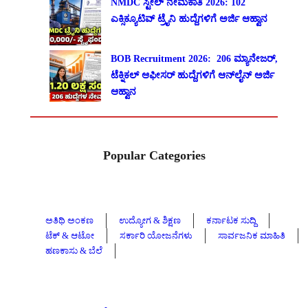
NMDC ಸ್ಟೀಲ್ ನೇಮಕಾತಿ 2026: 102
ಎಕ್ಸಿಕ್ಯೂಟಿವ್ ಟ್ರೈನಿ ಹುದ್ದೆಗಳಿಗೆ ಅರ್ಜಿ ಆಹ್ವಾನ
BOB Recruitment 2026: 206 ಮ್ಯಾನೇಜರ್,
ಟೆಕ್ನಿಕಲ್ ಆಫೀಸರ್ ಹುದ್ದೆಗಳಿಗೆ ಆನ್‌ಲೈನ್ ಅರ್ಜಿ
ಆಹ್ವಾನ
Popular Categories
ಅತಿಥಿ ಅಂಕಣ
ಉದ್ಯೋಗ & ಶಿಕ್ಷಣ
ಕರ್ನಾಟಕ ಸುದ್ದಿ
ಟೆಕ್ & ಆಟೋ
ಸರ್ಕಾರಿ ಯೋಜನೆಗಳು
ಸಾರ್ವಜನಿಕ ಮಾಹಿತಿ
ಹಣಕಾಸು & ಬೆಲೆ