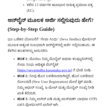
ಕಳೆದ 13 ವರ್ಷಗಳ ಋಣಭಾರ ರಾಹಿತ್ಯ ಪ್ರಮಾಣ ಪತ್ರ
(EC).
ಆನ್‌ಲೈನ್ ಮೂಲಕ ಅರ್ಜಿ ಸಲ್ಲಿಸುವುದು ಹೇಗೆ?
(Step-by-Step Guide)
ಭೂ ಒಡೆತನ ಯೋಜನೆಗೆ ‘ಸೇವಾ ಸಿಂಧು’ (Seva Sindhu) ಪೋರ್ಟಲ್‌
ಮೂಲಕ ಅತ್ಯಂತ ಸುಲಭವಾಗಿ ಆನ್‌ಲೈನ್‌ನಲ್ಲಿ ಅರ್ಜಿ ಸಲ್ಲಿಸಬಹುದು. ಈ
ಕೆಳಗಿನ ಹಂತಗಳನ್ನು ಅನುಸರಿಸಿ:
ಹಂತ 1:
ಮೊದಲು ನಿಮ್ಮ ಮೊಬೈಲ್ ಅಥವಾ ಕಂಪ್ಯೂಟರ್‌ನಲ್ಲಿ
ಸೇವಾ ಸಿಂಧು ಅಧಿಕೃತ ವೆಬ್‌ಸೈಟ್
[
https://sevasindhu.karnataka.gov.in
] ಗೆ ಭೇಟಿ ನೀಡಿ.
ಹಂತ 2:
ನೀವು ಹೊಸ ಬಳಕೆದಾರರಾಗಿದ್ದರೆ, ಹೊಸ ಬಳಕೆದಾರ
ನೋಂದಣಿ (New User Registration) ಮೇಲೆ ಕ್ಲಿಕ್ ಮಾಡಿ.
ನಿಮ್ಮ ಆಧಾರ್ ಸಂಖ್ಯೆ, ಇ-ಮೇಲ್ ಮತ್ತು ಮೊಬೈಲ್ ಸಂಖ್ಯೆ ನೀಡಿ
ಖಾತೆ ತೆರೆಯಿರಿ.
ಹಂತ 3:
ನಿಮ್ಮ ಲಾಗಿನ್ ಐಡಿ ಮತ್ತು ಪಾಸ್‌ವರ್ಡ್ (ಅಥವಾ OTP)
ಬಳಸಿ ಪೋರ್ಟಲ್‌ಗೆ ಲಾಗಿನ್ ಆಗಿ.