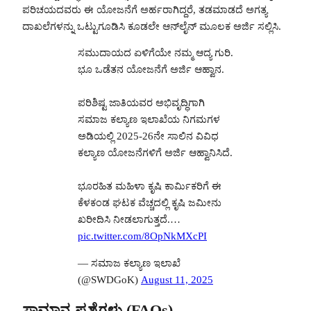
ಪರಿಚಯದವರು ಈ ಯೋಜನೆಗೆ ಅರ್ಹರಾಗಿದ್ದರೆ, ತಡಮಾಡದೆ ಅಗತ್ಯ
ದಾಖಲೆಗಳನ್ನು ಒಟ್ಟುಗೂಡಿಸಿ ಕೂಡಲೇ ಆನ್‌ಲೈನ್ ಮೂಲಕ ಅರ್ಜಿ ಸಲ್ಲಿಸಿ.
ಸಮುದಾಯದ ಏಳಿಗೆಯೇ ನಮ್ಮ ಆದ್ಯ ಗುರಿ.
ಭೂ ಒಡೆತನ ಯೋಜನೆಗೆ ಅರ್ಜಿ ಆಹ್ವಾನ.
ಪರಿಶಿಷ್ಟ ಜಾತಿಯವರ ಅಭಿವೃದ್ಧಿಗಾಗಿ
ಸಮಾಜ ಕಲ್ಯಾಣ ಇಲಾಖೆಯ ನಿಗಮಗಳ
ಅಡಿಯಲ್ಲಿ 2025-26ನೇ ಸಾಲಿನ ವಿವಿಧ
ಕಲ್ಯಾಣ ಯೋಜನೆಗಳಿಗೆ ಅರ್ಜಿ ಆಹ್ವಾನಿಸಿದೆ.
ಭೂರಹಿತ ಮಹಿಳಾ ಕೃಷಿ ಕಾರ್ಮಿಕರಿಗೆ ಈ
ಕೆಳಕಂಡ ಘಟಕ ವೆಚ್ಚದಲ್ಲಿ ಕೃಷಿ ಜಮೀನು
ಖರೀದಿಸಿ ನೀಡಲಾಗುತ್ತದೆ.…
pic.twitter.com/8OpNkMXcPI
— ಸಮಾಜ ಕಲ್ಯಾಣ ಇಲಾಖೆ
(@SWDGoK)
August 11, 2025
ಸಾಮಾನ್ಯ ಪ್ರಶ್ನೆಗಳು (FAQs)