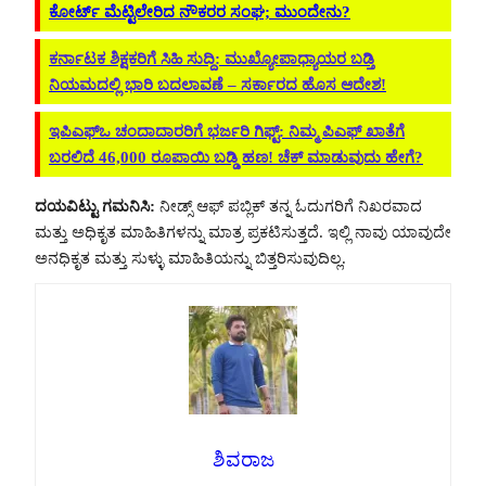
ಕೋರ್ಟ್ ಮೆಟ್ಟಿಲೇರಿದ ನೌಕರರ ಸಂಘ; ಮುಂದೇನು?
ಕರ್ನಾಟಕ ಶಿಕ್ಷಕರಿಗೆ ಸಿಹಿ ಸುದ್ದಿ: ಮುಖ್ಯೋಪಾಧ್ಯಾಯರ ಬಡ್ತಿ
ನಿಯಮದಲ್ಲಿ ಭಾರಿ ಬದಲಾವಣೆ – ಸರ್ಕಾರದ ಹೊಸ ಆದೇಶ!
ಇಪಿಎಫ್‌ಒ ಚಂದಾದಾರರಿಗೆ ಭರ್ಜರಿ ಗಿಫ್ಟ್: ನಿಮ್ಮ ಪಿಎಫ್ ಖಾತೆಗೆ
ಬರಲಿದೆ 46,000 ರೂಪಾಯಿ ಬಡ್ಡಿ ಹಣ! ಚೆಕ್ ಮಾಡುವುದು ಹೇಗೆ?
ದಯವಿಟ್ಟು ಗಮನಿಸಿ:
ನೀಡ್ಸ್ ಆಫ್ ಪಬ್ಲಿಕ್ ತನ್ನ ಓದುಗರಿಗೆ ನಿಖರವಾದ
ಮತ್ತು ಅಧಿಕೃತ ಮಾಹಿತಿಗಳನ್ನು ಮಾತ್ರ ಪ್ರಕಟಿಸುತ್ತದೆ. ಇಲ್ಲಿ ನಾವು ಯಾವುದೇ
ಅನಧಿಕೃತ ಮತ್ತು ಸುಳ್ಳು ಮಾಹಿತಿಯನ್ನು ಬಿತ್ತರಿಸುವುದಿಲ್ಲ.
ಶಿವರಾಜ