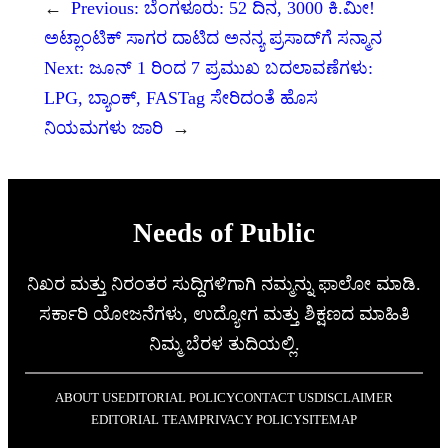
←
Previous:
ಬೆಂಗಳೂರು: 52 ದಿನ, 3000 ಕಿ.ಮೀ!
ಅಟ್ಲಾಂಟಿಕ್ ಸಾಗರ ದಾಟಿದ ಅನನ್ಯ ಪ್ರಸಾದ್‌ಗೆ ಸನ್ಮಾನ
Next:
ಜೂನ್ 1 ರಿಂದ 7 ಪ್ರಮುಖ ಬದಲಾವಣೆಗಳು:
LPG, ಬ್ಯಾಂಕ್, FASTag ಸೇರಿದಂತೆ ಹೊಸ
ನಿಯಮಗಳು ಜಾರಿ
→
Needs of Public
ನಿಖರ ಮತ್ತು ನಿರಂತರ ಸುದ್ದಿಗಳಿಗಾಗಿ ನಮ್ಮನ್ನು ಫಾಲೋ ಮಾಡಿ.
ಸರ್ಕಾರಿ ಯೋಜನೆಗಳು, ಉದ್ಯೋಗ ಮತ್ತು ಶಿಕ್ಷಣದ ಮಾಹಿತಿ
ನಿಮ್ಮ ಬೆರಳ ತುದಿಯಲ್ಲಿ.
ABOUT US
EDITORIAL POLICY
CONTACT US
DISCLAIMER
EDITORIAL TEAM
PRIVACY POLICY
SITEMAP