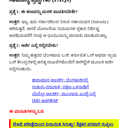
ಪ್ರಶ್ನೆ 1: ಈ ಹಣವನ್ನು ಮರಳಿ ಪಾವತಿಸಬೇಕೇ?
ಉತ್ತರ:
ಇಲ್ಲ, ಇದು ಸರ್ಕಾರದಿಂದ ಸಿಗುವ ಸಹಾಯಧನ (Subsidy)
ಆಗಿರುತ್ತದೆ. ಆದರೆ ಯೋಜನೆಯ ನಿಯಮಗಳ ಪ್ರಕಾರ ನಿರ್ದಿಷ್ಟ
ಅವಧಿಯವರೆಗೆ ನೀವು ಆ ಭೂಮಿಯನ್ನು ಮಾರಾಟ ಮಾಡುವಂತಿಲ್ಲ.
ಪ್ರಶ್ನೆ 2: ಅರ್ಜಿ ಎಲ್ಲಿ ಸಲ್ಲಿಸಬೇಕು?
ಉತ್ತರ:
ನಿಮ್ಮ ಹತ್ತಿರದ ಬೆಂಗಳೂರು ಒನ್, ಕರ್ನಾಟಕ ಒನ್ ಅಥವಾ ಗ್ರಾಮ
ಒನ್ ಕೇಂದ್ರಗಳಲ್ಲಿ ಅಗತ್ಯ ದಾಖಲೆಗಳೊಂದಿಗೆ ಆನ್‌ಲೈನ್ ಮೂಲಕ ಅರ್ಜಿ
ಸಲ್ಲಿಸಬಹುದು.
ಹವಾಮಾನ ಅಲರ್ಟ್: ಬೆಂಗಳೂರಿನಲ್ಲಿ
ಗುಡುಗು-ಬಿರುಗಾಳಿ, ದಕ್ಷಿಣ ಒಳನಾಡಿಗೆ
ಯೆಲ್ಲೋ ಅಲರ್ಟ್; ಮುಂಗಾರು ಎಂಟ್ರಿ ಬಗ್ಗೆ
IMD ಅಪ್‌ಡೇಟ್
ಈ ಮಾಹಿತಿಗಳನ್ನು ಓದಿ
ಟಿಇಟಿ ಪರೀಕ್ಷೆಯಿಂದ ವಿನಾಯಿತಿ ಸಿಗುತ್ತಾ? ಶಿಕ್ಷಕರ ಪರವಾಗಿ ಸುಪ್ರೀಂ