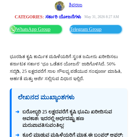
ಶಿವರಾಜ
CATEGORIES:
ಸರ್ಕಾರಿ ಯೋಜನೆಗಳು
May 31, 2026 8:27 AM
WhatsApp Group
Telegram Group
ಭೂರಹಿತ ಕೃಷಿ ಕಾರ್ಮಿಕ ಮಹಿಳೆಯರಿಗೆ ಸ್ವಂತ ಜಮೀನು ಖರೀದಿಸಲು
ಕರ್ನಾಟಕ ಸರ್ಕಾರ ‘ಭೂ ಒಡೆತನ ಯೋಜನೆ’ ಜಾರಿಗೊಳಿಸಿದೆ. 50%
ಸಬ್ಸಿಡಿ, 25 ಲಕ್ಷದವರೆಗೆ ಸಾಲ ಸೌಲಭ್ಯ ಪಡೆಯುವ ಸಂಪೂರ್ಣ ಮಾಹಿತಿ,
ಅರ್ಹತೆ ಮತ್ತು ಅರ್ಜಿ ಸಲ್ಲಿಸುವ ವಿಧಾನ ಇಲ್ಲಿದೆ.
ಲೇಖನದ ಮುಖ್ಯಾಂಶಗಳು
ಬರೋಬ್ಬರಿ 25 ಲಕ್ಷದವರೆಗೆ ಕೃಷಿ ಭೂಮಿ ಖರೀದಿಸುವ
ಅವಕಾಶ: ಇದರಲ್ಲಿ ಅರ್ಧದಷ್ಟು ಹಣ
ಮರುಪಾವತಿಸುವಂತಿಲ್ಲ!
ಕೂಲಿ ಮಾಡುವ ಮಹಿಳೆಯರಿಗೆ ಮಾತ್ರ ಈ ಬಂಪರ್ ಆಫರ್: