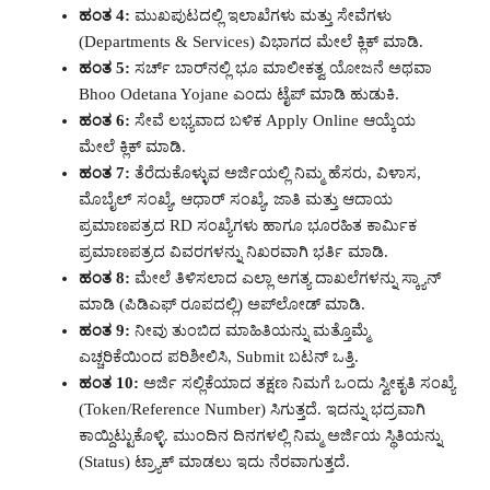
ಹಂತ 4:
ಮುಖಪುಟದಲ್ಲಿ ಇಲಾಖೆಗಳು ಮತ್ತು ಸೇವೆಗಳು
(Departments & Services) ವಿಭಾಗದ ಮೇಲೆ ಕ್ಲಿಕ್ ಮಾಡಿ.
ಹಂತ 5:
ಸರ್ಚ್ ಬಾರ್‌ನಲ್ಲಿ ಭೂ ಮಾಲೀಕತ್ವ ಯೋಜನೆ ಅಥವಾ
Bhoo Odetana Yojane ಎಂದು ಟೈಪ್ ಮಾಡಿ ಹುಡುಕಿ.
ಹಂತ 6:
ಸೇವೆ ಲಭ್ಯವಾದ ಬಳಿಕ Apply Online ಆಯ್ಕೆಯ
ಮೇಲೆ ಕ್ಲಿಕ್ ಮಾಡಿ.
ಹಂತ 7:
ತೆರೆದುಕೊಳ್ಳುವ ಅರ್ಜಿಯಲ್ಲಿ ನಿಮ್ಮ ಹೆಸರು, ವಿಳಾಸ,
ಮೊಬೈಲ್ ಸಂಖ್ಯೆ, ಆಧಾರ್ ಸಂಖ್ಯೆ, ಜಾತಿ ಮತ್ತು ಆದಾಯ
ಪ್ರಮಾಣಪತ್ರದ RD ಸಂಖ್ಯೆಗಳು ಹಾಗೂ ಭೂರಹಿತ ಕಾರ್ಮಿಕ
ಪ್ರಮಾಣಪತ್ರದ ವಿವರಗಳನ್ನು ನಿಖರವಾಗಿ ಭರ್ತಿ ಮಾಡಿ.
ಹಂತ 8:
ಮೇಲೆ ತಿಳಿಸಲಾದ ಎಲ್ಲಾ ಅಗತ್ಯ ದಾಖಲೆಗಳನ್ನು ಸ್ಕ್ಯಾನ್
ಮಾಡಿ (ಪಿಡಿಎಫ್ ರೂಪದಲ್ಲಿ) ಅಪ್‌ಲೋಡ್ ಮಾಡಿ.
ಹಂತ 9:
ನೀವು ತುಂಬಿದ ಮಾಹಿತಿಯನ್ನು ಮತ್ತೊಮ್ಮೆ
ಎಚ್ಚರಿಕೆಯಿಂದ ಪರಿಶೀಲಿಸಿ, Submit ಬಟನ್ ಒತ್ತಿ.
ಹಂತ 10:
ಅರ್ಜಿ ಸಲ್ಲಿಕೆಯಾದ ತಕ್ಷಣ ನಿಮಗೆ ಒಂದು ಸ್ವೀಕೃತಿ ಸಂಖ್ಯೆ
(Token/Reference Number) ಸಿಗುತ್ತದೆ. ಇದನ್ನು ಭದ್ರವಾಗಿ
ಕಾಯ್ದಿಟ್ಟುಕೊಳ್ಳಿ. ಮುಂದಿನ ದಿನಗಳಲ್ಲಿ ನಿಮ್ಮ ಅರ್ಜಿಯ ಸ್ಥಿತಿಯನ್ನು
(Status) ಟ್ರ್ಯಾಕ್ ಮಾಡಲು ಇದು ನೆರವಾಗುತ್ತದೆ.