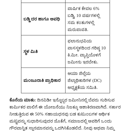
ವಾರ್ಷಿಕ ಕೇವಲ 6%
ಬಡ್ಡಿ, 10 ವರ್ಷಗಳಲ್ಲಿ
ಬಡ್ಡಿ ದರ ಹಾಗೂ ಅವಧಿ
ಸಮ ಕಂತುಗಳಲ್ಲಿ
ಮರುಪಾವತಿ.
ಫಲಾನುಭವಿಯ
ವಾಸಸ್ಥಳದಿಂದ ಗರಿಷ್ಠ 10
ಸ್ಥಳ ಮಿತಿ
ಕಿ.ಮೀ. ವ್ಯಾಪ್ತಿಯೊಳಗೆ
ಜಮೀನು ಇರಬೇಕು.
ಆಯಾ ಜಿಲ್ಲೆಯ
ಮಂಜೂರಾತಿ ಪ್ರಾಧಿಕಾರ
ಜಿಲ್ಲಾಧಿಕಾರಿಗಳ (DC)
ಅಧ್ಯಕ್ಷತೆಯ ಸಮಿತಿ.
ಕೊನೆಯ ಮಾತು:
ದಿನವಿಡೀ ಇನ್ನೊಬ್ಬರ ಜಮೀನಿನಲ್ಲಿ ಬೆವರು ಸುರಿಸುವ
ಕಾರ್ಮಿಕರ ಪಾಲಿಗೆ ಈ ಯೋಜನೆಯು ನಿಜಕ್ಕೂ ಆಶಾಕಿರಣವಾಗಿದೆ. ಸರ್ಕಾರ
ನೀಡುತ್ತಿರುವ ಈ 50% ಸಹಾಯಧನವು ಬಡ ಕುಟುಂಬಗಳ ಆರ್ಥಿಕ
ಮಟ್ಟವನ್ನು ಸುಧಾರಿಸುವುದರ ಜೊತೆಗೆ, ಸಮಾಜದಲ್ಲಿ ಅವರಿಗೆ ಒಂದು
ಗೌರವಾನ್ವಿತ ಸ್ಥಾನಮಾನವನ್ನು ಒದಗಿಸಿಕೊಡಲಿದೆ. ನೀವು ಅಥವಾ ನಿಮ್ಮ