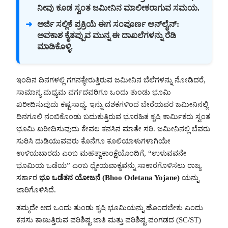
ನೀವು ಕೂಡ ಸ್ವಂತ ಜಮೀನಿನ ಮಾಲೀಕರಾಗುವ ಸಮಯ.
ಅರ್ಜಿ ಸಲ್ಲಿಕೆ ಪ್ರಕ್ರಿಯೆ ಈಗ ಸಂಪೂರ್ಣ ಆನ್‌ಲೈನ್:
ಅವಕಾಶ ಕೈತಪ್ಪುವ ಮುನ್ನ ಈ ದಾಖಲೆಗಳನ್ನು ರೆಡಿ
ಮಾಡಿಕೊಳ್ಳಿ.
ಇಂದಿನ ದಿನಗಳಲ್ಲಿ ಗಗನಕ್ಕೇರುತ್ತಿರುವ ಜಮೀನಿನ ಬೆಲೆಗಳನ್ನು ನೋಡಿದರೆ,
ಸಾಮಾನ್ಯ ಮಧ್ಯಮ ವರ್ಗದವರಿಗೂ ಒಂದು ತುಂಡು ಭೂಮಿ
ಖರೀದಿಸುವುದು ಕಷ್ಟಸಾಧ್ಯ. ಇನ್ನು ದಶಕಗಳಿಂದ ಬೇರೆಯವರ ಜಮೀನಿನಲ್ಲಿ
ದಿನಗೂಲಿ ನಂಬಿಕೊಂಡು ಬದುಕುತ್ತಿರುವ ಭೂರಹಿತ ಕೃಷಿ ಕಾರ್ಮಿಕರು ಸ್ವಂತ
ಭೂಮಿ ಖರೀದಿಸುವುದು ಕೇವಲ ಕನಸಿನ ಮಾತೇ ಸರಿ. ಜಮೀನಿನಲ್ಲಿ ಬೆವರು
ಸುರಿಸಿ ದುಡಿಯುವವರು ಕೊನೆಗೂ ಕೂಲಿಯಾಳುಗಳಾಗಿಯೇ
ಉಳಿಯಬಾರದು ಎಂಬ ಮಹತ್ವಾಕಾಂಕ್ಷೆಯೊಂದಿಗೆ, “ಉಳುವವನೇ
ಭೂಮಿಯ ಒಡೆಯ” ಎಂಬ ಧ್ಯೇಯವಾಕ್ಯವನ್ನು ಸಾಕಾರಗೊಳಿಸಲು ರಾಜ್ಯ
ಸರ್ಕಾರ
ಭೂ ಒಡೆತನ ಯೋಜನೆ (Bhoo Odetana Yojane)
ಯನ್ನು
ಜಾರಿಗೊಳಿಸಿದೆ.
ತಮ್ಮದೇ ಆದ ಒಂದು ತುಂಡು ಕೃಷಿ ಭೂಮಿಯನ್ನು ಹೊಂದಬೇಕು ಎಂದು
ಕನಸು ಕಾಣುತ್ತಿರುವ ಪರಿಶಿಷ್ಟ ಜಾತಿ ಮತ್ತು ಪರಿಶಿಷ್ಟ ಪಂಗಡದ (SC/ST)