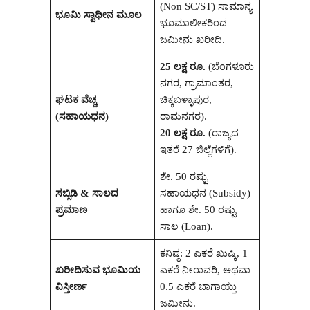
(Non SC/ST) ಸಾಮಾನ್ಯ
ಭೂಮಿ ಸ್ವಾಧೀನ ಮೂಲ
ಭೂಮಾಲೀಕರಿಂದ
ಜಮೀನು ಖರೀದಿ.
25 ಲಕ್ಷ ರೂ.
(ಬೆಂಗಳೂರು
ನಗರ, ಗ್ರಾಮಾಂತರ,
ಘಟಕ ವೆಚ್ಚ
ಚಿಕ್ಕಬಳ್ಳಾಪುರ,
(ಸಹಾಯಧನ)
ರಾಮನಗರ).
20 ಲಕ್ಷ ರೂ.
(ರಾಜ್ಯದ
ಇತರೆ 27 ಜಿಲ್ಲೆಗಳಿಗೆ).
ಶೇ. 50 ರಷ್ಟು
ಸಬ್ಸಿಡಿ & ಸಾಲದ
ಸಹಾಯಧನ (Subsidy)
ಪ್ರಮಾಣ
ಹಾಗೂ ಶೇ. 50 ರಷ್ಟು
ಸಾಲ (Loan).
ಕನಿಷ್ಠ: 2 ಎಕರೆ ಖುಷ್ಕಿ, 1
ಖರೀದಿಸುವ ಭೂಮಿಯ
ಎಕರೆ ನೀರಾವರಿ, ಅಥವಾ
ವಿಸ್ತೀರ್ಣ
0.5 ಎಕರೆ ಬಾಗಾಯ್ತು
ಜಮೀನು.