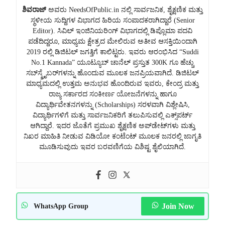
ಶಿವರಾಜ್
ಅವರು NeedsOfPublic.in ನಲ್ಲಿ ಸಾರ್ವಜನಿಕ, ಶೈಕ್ಷಣಿಕ ಮತ್ತು
ಸ್ಥಳೀಯ ಸುದ್ದಿಗಳ ವಿಭಾಗದ ಹಿರಿಯ ಸಂಪಾದಕರಾಗಿದ್ದಾರೆ (Senior
Editor). ಸಿವಿಲ್ ಇಂಜಿನಿಯರಿಂಗ್ ವಿಭಾಗದಲ್ಲಿ ಡಿಪ್ಲೊಮಾ ಪದವಿ
ಪಡೆದಿದ್ದರೂ, ಮಾಧ್ಯಮ ಕ್ಷೇತ್ರದ ಮೇಲಿರುವ ಅತೀವ ಆಸಕ್ತಿಯಿಂದಾಗಿ
2019 ರಲ್ಲಿ ಡಿಜಿಟಲ್ ಜಗತ್ತಿಗೆ ಕಾಲಿಟ್ಟರು. ಇವರು ಆರಂಭಿಸಿದ “Suddi
No.1 Kannada” ಯೂಟ್ಯೂಬ್ ಚಾನೆಲ್ ಪ್ರಸ್ತುತ 300K ಗೂ ಹೆಚ್ಚು
ಸಬ್‌ಸ್ಕ್ರೈಬರ್‌ಗಳನ್ನು ಹೊಂದುವ ಮೂಲಕ ಜನಪ್ರಿಯವಾಗಿದೆ. ಡಿಜಿಟಲ್
ಮಾಧ್ಯಮದಲ್ಲಿ ಉತ್ತಮ ಅನುಭವ ಹೊಂದಿರುವ ಇವರು, ಕೇಂದ್ರ ಮತ್ತು
ರಾಜ್ಯ ಸರ್ಕಾರದ ಸಂಕೀರ್ಣ ಯೋಜನೆಗಳನ್ನು ಹಾಗೂ
ವಿದ್ಯಾರ್ಥಿವೇತನಗಳನ್ನು (Scholarships) ಸರಳವಾಗಿ ವಿಶ್ಲೇಷಿಸಿ,
ವಿದ್ಯಾರ್ಥಿಗಳಿಗೆ ಮತ್ತು ಸಾರ್ವಜನಿಕರಿಗೆ ತಲುಪಿಸುವಲ್ಲಿ ಎಕ್ಸ್‌ಪರ್ಟ್
ಆಗಿದ್ದಾರೆ. ಇದರ ಜೊತೆಗೆ ಪ್ರಮುಖ ಶೈಕ್ಷಣಿಕ ಅಪ್‌ಡೇಟ್‌ಗಳು ಮತ್ತು
ನಿಖರ ಮಾಹಿತಿ ನೀಡುವ ವಿಡಿಯೋ ಕಂಟೆಂಟ್ ಮೂಲಕ ಜನರಲ್ಲಿ ಜಾಗೃತಿ
ಮೂಡಿಸುವುದು ಇವರ ಬರವಣಿಗೆಯ ವಿಶಿಷ್ಟ ಶೈಲಿಯಾಗಿದೆ.
Join Now
WhatsApp Group