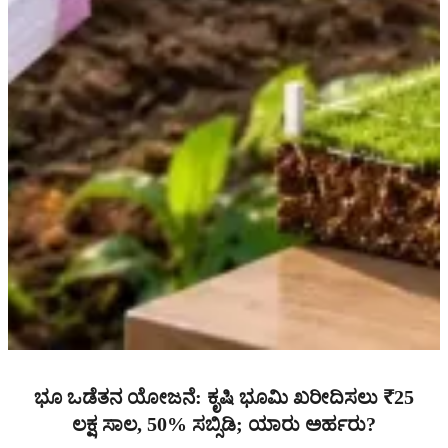
ಭೂ ಒಡೆತನ ಯೋಜನೆ: ಕೃಷಿ ಭೂಮಿ ಖರೀದಿಸಲು ₹25
ಲಕ್ಷ ಸಾಲ, 50% ಸಬ್ಸಿಡಿ; ಯಾರು ಅರ್ಹರು?