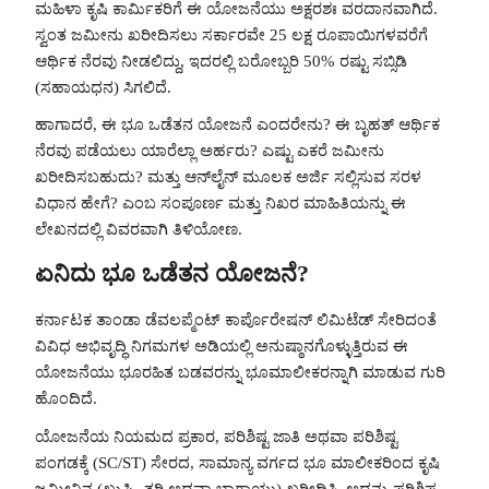
ಮಹಿಳಾ ಕೃಷಿ ಕಾರ್ಮಿಕರಿಗೆ ಈ ಯೋಜನೆಯು ಅಕ್ಷರಶಃ ವರದಾನವಾಗಿದೆ.
ಸ್ವಂತ ಜಮೀನು ಖರೀದಿಸಲು ಸರ್ಕಾರವೇ 25 ಲಕ್ಷ ರೂಪಾಯಿಗಳವರೆಗೆ
ಆರ್ಥಿಕ ನೆರವು ನೀಡಲಿದ್ದು, ಇದರಲ್ಲಿ ಬರೋಬ್ಬರಿ 50% ರಷ್ಟು ಸಬ್ಸಿಡಿ
(ಸಹಾಯಧನ) ಸಿಗಲಿದೆ.
ಹಾಗಾದರೆ, ಈ ಭೂ ಒಡೆತನ ಯೋಜನೆ ಎಂದರೇನು? ಈ ಬೃಹತ್ ಆರ್ಥಿಕ
ನೆರವು ಪಡೆಯಲು ಯಾರೆಲ್ಲಾ ಅರ್ಹರು? ಎಷ್ಟು ಎಕರೆ ಜಮೀನು
ಖರೀದಿಸಬಹುದು? ಮತ್ತು ಆನ್‌ಲೈನ್ ಮೂಲಕ ಅರ್ಜಿ ಸಲ್ಲಿಸುವ ಸರಳ
ವಿಧಾನ ಹೇಗೆ? ಎಂಬ ಸಂಪೂರ್ಣ ಮತ್ತು ನಿಖರ ಮಾಹಿತಿಯನ್ನು ಈ
ಲೇಖನದಲ್ಲಿ ವಿವರವಾಗಿ ತಿಳಿಯೋಣ.
ಏನಿದು ಭೂ ಒಡೆತನ ಯೋಜನೆ?
ಕರ್ನಾಟಕ ತಾಂಡಾ ಡೆವಲಪ್ಮೆಂಟ್ ಕಾರ್ಪೊರೇಷನ್ ಲಿಮಿಟೆಡ್ ಸೇರಿದಂತೆ
ವಿವಿಧ ಅಭಿವೃದ್ಧಿ ನಿಗಮಗಳ ಅಡಿಯಲ್ಲಿ ಅನುಷ್ಠಾನಗೊಳ್ಳುತ್ತಿರುವ ಈ
ಯೋಜನೆಯು ಭೂರಹಿತ ಬಡವರನ್ನು ಭೂಮಾಲೀಕರನ್ನಾಗಿ ಮಾಡುವ ಗುರಿ
ಹೊಂದಿದೆ.
ಯೋಜನೆಯ ನಿಯಮದ ಪ್ರಕಾರ, ಪರಿಶಿಷ್ಟ ಜಾತಿ ಅಥವಾ ಪರಿಶಿಷ್ಟ
ಪಂಗಡಕ್ಕೆ (SC/ST) ಸೇರದ, ಸಾಮಾನ್ಯ ವರ್ಗದ ಭೂ ಮಾಲೀಕರಿಂದ ಕೃಷಿ
ಜಮೀನಿನ (ಖುಷ್ಕಿ, ತರಿ ಅಥವಾ ಬಾಗಾಯ್ತು) ಖರೀದಿಸಿ, ಅದನ್ನು ಪರಿಶಿಷ್ಟ