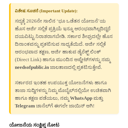
ವಿಶೇಷ ಸೂಚನೆ (Important Update):
ಸದ್ಯಕ್ಕೆ 2026ನೇ ಸಾಲಿನ ‘ಭೂ ಒಡೆತನ ಯೋಜನೆ’ಯ
ಹೊಸ ಅರ್ಜಿ ಸಲ್ಲಿಕೆ ಪ್ರಕ್ರಿಯೆ ಇನ್ನೂ ಆರಂಭವಾಗಿಲ್ಲದಿದ್ದರೆ
ದಯವಿಟ್ಟು ನಿರಾಶರಾಗಬೇಡಿ. ಸರ್ಕಾರ ಶೀಘ್ರದಲ್ಲೇ ಹೊಸ
ದಿನಾಂಕವನ್ನು ಪ್ರಕಟಿಸುವ ಸಾಧ್ಯತೆಯಿದೆ. ಅರ್ಜಿ ಸಲ್ಲಿಕೆ
ಆರಂಭವಾದ ತಕ್ಷಣ, ಅರ್ಜಿ ಹಾಕುವ ಡೈರೆಕ್ಟ್ ಲಿಂಕ್
(Direct Link) ಹಾಗೂ ಮುಂದಿನ ಅಪ್ಡೇಟ್‌ಗಳನ್ನು ನಮ್ಮ
needsofpublic.in
ಜಾಲತಾಣದಲ್ಲಿ ಪ್ರಕಟಿಸುತ್ತೇವೆ.
ಸರ್ಕಾರದ ಇಂತಹ ಉಪಯುಕ್ತ ಯೋಜನೆಗಳು ಹಾಗೂ
ತಾಜಾ ಸುದ್ದಿಗಳನ್ನು ನಿಮ್ಮ ಮೊಬೈಲ್‌ನಲ್ಲಿಯೇ ಉಚಿತವಾಗಿ
ಹಾಗೂ ತಕ್ಷಣ ಪಡೆಯಲು, ನಮ್ಮ
WhatsApp
ಮತ್ತು
Telegram
ಚಾನೆಲ್‌ಗೆ ಈಗಲೇ ಜಾಯಿನ್ ಆಗಿ!
ಯೋಜನೆಯ ಸಂಕ್ಷಿಪ್ತ ನೋಟ