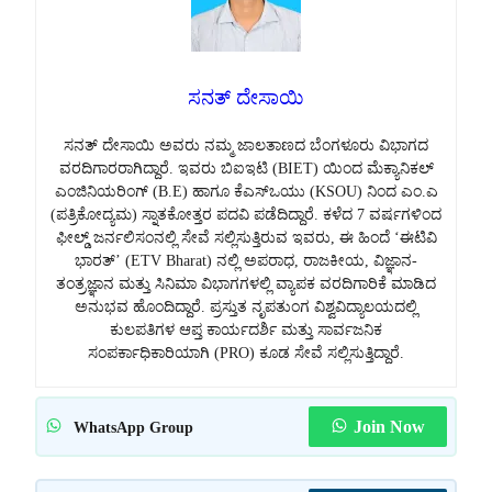
ಸನತ್ ದೇಸಾಯಿ
ಸನತ್ ದೇಸಾಯಿ ಅವರು ನಮ್ಮ ಜಾಲತಾಣದ ಬೆಂಗಳೂರು ವಿಭಾಗದ
ವರದಿಗಾರರಾಗಿದ್ದಾರೆ. ಇವರು ಬಿಐಇಟಿ (BIET) ಯಿಂದ ಮೆಕ್ಯಾನಿಕಲ್
ಎಂಜಿನಿಯರಿಂಗ್ (B.E) ಹಾಗೂ ಕೆಎಸ್‌ಒಯು (KSOU) ನಿಂದ ಎಂ.ಎ
(ಪತ್ರಿಕೋದ್ಯಮ) ಸ್ನಾತಕೋತ್ತರ ಪದವಿ ಪಡೆದಿದ್ದಾರೆ. ಕಳೆದ 7 ವರ್ಷಗಳಿಂದ
ಫೀಲ್ಡ್ ಜರ್ನಲಿಸಂನಲ್ಲಿ ಸೇವೆ ಸಲ್ಲಿಸುತ್ತಿರುವ ಇವರು, ಈ ಹಿಂದೆ ‘ಈಟಿವಿ
ಭಾರತ್’ (ETV Bharat) ನಲ್ಲಿ ಅಪರಾಧ, ರಾಜಕೀಯ, ವಿಜ್ಞಾನ-
ತಂತ್ರಜ್ಞಾನ ಮತ್ತು ಸಿನಿಮಾ ವಿಭಾಗಗಳಲ್ಲಿ ವ್ಯಾಪಕ ವರದಿಗಾರಿಕೆ ಮಾಡಿದ
ಅನುಭವ ಹೊಂದಿದ್ದಾರೆ. ಪ್ರಸ್ತುತ ನೃಪತುಂಗ ವಿಶ್ವವಿದ್ಯಾಲಯದಲ್ಲಿ
ಕುಲಪತಿಗಳ ಆಪ್ತ ಕಾರ್ಯದರ್ಶಿ ಮತ್ತು ಸಾರ್ವಜನಿಕ
ಸಂಪರ್ಕಾಧಿಕಾರಿಯಾಗಿ (PRO) ಕೂಡ ಸೇವೆ ಸಲ್ಲಿಸುತ್ತಿದ್ದಾರೆ.
Join Now
WhatsApp Group