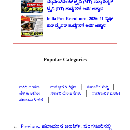
ಮ್ಯಾನೇಜ್‌ಮೆಂಟ್ ಟ್ರೈನಿ (MT) ಮತ್ತು ಡಿಸೈನ್
ಟ್ರೈನಿ (DT) ಹುದ್ದೆಗಳಿಗೆ ಅರ್ಜಿ ಆಹ್ವಾನ
India Post Recruitment 2026: 11 ಸ್ಟಾಫ್
ಕಾರ್ ಡ್ರೈವರ್ ಹುದ್ದೆಗಳಿಗೆ ಅರ್ಜಿ ಆಹ್ವಾನ
Popular Categories
ಅತಿಥಿ ಅಂಕಣ
ಉದ್ಯೋಗ & ಶಿಕ್ಷಣ
ಕರ್ನಾಟಕ ಸುದ್ದಿ
ಟೆಕ್ & ಆಟೋ
ಸರ್ಕಾರಿ ಯೋಜನೆಗಳು
ಸಾರ್ವಜನಿಕ ಮಾಹಿತಿ
ಹಣಕಾಸು & ಬೆಲೆ
←
Previous:
ಹವಾಮಾನ ಅಲರ್ಟ್: ಬೆಂಗಳೂರಿನಲ್ಲಿ