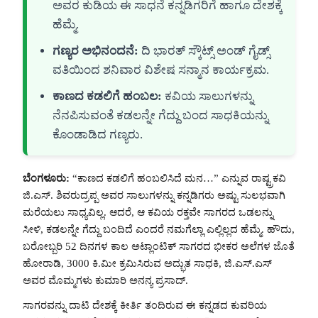
ಅವರ ಕುಡಿಯ ಈ ಸಾಧನೆ ಕನ್ನಡಿಗರಿಗೆ ಹಾಗೂ ದೇಶಕ್ಕೆ
ಹೆಮ್ಮೆ.
ಗಣ್ಯರ ಅಭಿನಂದನೆ:
ದಿ ಭಾರತ್ ಸ್ಕೌಟ್ಸ್ ಅಂಡ್ ಗೈಡ್ಸ್
ವತಿಯಿಂದ ಶನಿವಾರ ವಿಶೇಷ ಸನ್ಮಾನ ಕಾರ್ಯಕ್ರಮ.
ಕಾಣದ ಕಡಲಿಗೆ ಹಂಬಲ:
ಕವಿಯ ಸಾಲುಗಳನ್ನು
ನೆನಪಿಸುವಂತೆ ಕಡಲನ್ನೇ ಗೆದ್ದು ಬಂದ ಸಾಧಕಿಯನ್ನು
ಕೊಂಡಾಡಿದ ಗಣ್ಯರು.
ಬೆಂಗಳೂರು:
“ಕಾಣದ ಕಡಲಿಗೆ ಹಂಬಲಿಸಿದೆ ಮನ…” ಎನ್ನುವ ರಾಷ್ಟ್ರಕವಿ
ಜಿ.ಎಸ್. ಶಿವರುದ್ರಪ್ಪ ಅವರ ಸಾಲುಗಳನ್ನು ಕನ್ನಡಿಗರು ಅಷ್ಟು ಸುಲಭವಾಗಿ
ಮರೆಯಲು ಸಾಧ್ಯವಿಲ್ಲ. ಆದರೆ, ಆ ಕವಿಯ ರಕ್ತವೇ ಸಾಗರದ ಒಡಲನ್ನು
ಸೀಳಿ, ಕಡಲನ್ನೇ ಗೆದ್ದು ಬಂದಿದೆ ಎಂದರೆ ನಮಗೆಲ್ಲಾ ಎಲ್ಲಿಲ್ಲದ ಹೆಮ್ಮೆ. ಹೌದು,
ಬರೋಬ್ಬರಿ 52 ದಿನಗಳ ಕಾಲ ಅಟ್ಲಾಂಟಿಕ್ ಸಾಗರದ ಭೀಕರ ಅಲೆಗಳ ಜೊತೆ
ಹೋರಾಡಿ, 3000 ಕಿ.ಮೀ ಕ್ರಮಿಸಿರುವ ಅದ್ಭುತ ಸಾಧಕಿ, ಜಿ.ಎಸ್.ಎಸ್
ಅವರ ಮೊಮ್ಮಗಳು ಕುಮಾರಿ ಅನನ್ಯ ಪ್ರಸಾದ್.
ಸಾಗರವನ್ನು ದಾಟಿ ದೇಶಕ್ಕೆ ಕೀರ್ತಿ ತಂದಿರುವ ಈ ಕನ್ನಡದ ಕುವರಿಯ