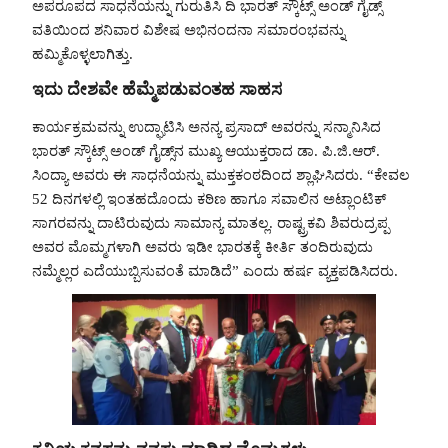
ಅಪರೂಪದ ಸಾಧನೆಯನ್ನು ಗುರುತಿಸಿ ದಿ ಭಾರತ್ ಸ್ಕೌಟ್ಸ್ ಅಂಡ್ ಗೈಡ್ಸ್
ವತಿಯಿಂದ ಶನಿವಾರ ವಿಶೇಷ ಅಭಿನಂದನಾ ಸಮಾರಂಭವನ್ನು
ಹಮ್ಮಿಕೊಳ್ಳಲಾಗಿತ್ತು.
ಇದು ದೇಶವೇ ಹೆಮ್ಮೆಪಡುವಂತಹ ಸಾಹಸ
ಕಾರ್ಯಕ್ರಮವನ್ನು ಉದ್ಘಾಟಿಸಿ ಅನನ್ಯ ಪ್ರಸಾದ್ ಅವರನ್ನು ಸನ್ಮಾನಿಸಿದ
ಭಾರತ್ ಸ್ಕೌಟ್ಸ್ ಅಂಡ್ ಗೈಡ್ಸ್‌ನ ಮುಖ್ಯ ಆಯುಕ್ತರಾದ ಡಾ. ಪಿ.ಜಿ.ಆರ್.
ಸಿಂದ್ಯಾ ಅವರು ಈ ಸಾಧನೆಯನ್ನು ಮುಕ್ತಕಂಠದಿಂದ ಶ್ಲಾಘಿಸಿದರು. “ಕೇವಲ
52 ದಿನಗಳಲ್ಲಿ ಇಂತಹದೊಂದು ಕಠಿಣ ಹಾಗೂ ಸವಾಲಿನ ಅಟ್ಲಾಂಟಿಕ್
ಸಾಗರವನ್ನು ದಾಟಿರುವುದು ಸಾಮಾನ್ಯ ಮಾತಲ್ಲ. ರಾಷ್ಟ್ರಕವಿ ಶಿವರುದ್ರಪ್ಪ
ಅವರ ಮೊಮ್ಮಗಳಾಗಿ ಅವರು ಇಡೀ ಭಾರತಕ್ಕೆ ಕೀರ್ತಿ ತಂದಿರುವುದು
ನಮ್ಮೆಲ್ಲರ ಎದೆಯುಬ್ಬಿಸುವಂತೆ ಮಾಡಿದೆ” ಎಂದು ಹರ್ಷ ವ್ಯಕ್ತಪಡಿಸಿದರು.