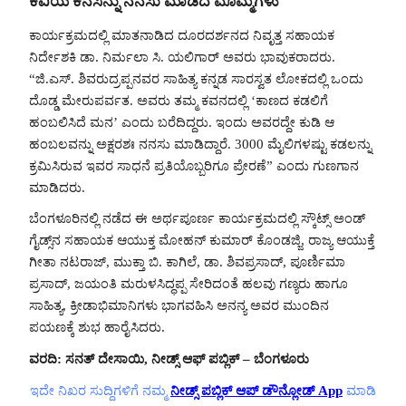
ಕವಿಯ ಕನಸನ್ನು ನನಸು ಮಾಡಿದ ಮೊಮ್ಮಗಳು
ಕಾರ್ಯಕ್ರಮದಲ್ಲಿ ಮಾತನಾಡಿದ ದೂರದರ್ಶನದ ನಿವೃತ್ತ ಸಹಾಯಕ
ನಿರ್ದೇಶಕಿ ಡಾ. ನಿರ್ಮಲಾ ಸಿ. ಯಲಿಗಾರ್ ಅವರು ಭಾವುಕರಾದರು.
“ಜಿ.ಎಸ್. ಶಿವರುದ್ರಪ್ಪನವರ ಸಾಹಿತ್ಯ ಕನ್ನಡ ಸಾರಸ್ವತ ಲೋಕದಲ್ಲಿ ಒಂದು
ದೊಡ್ಡ ಮೇರುಪರ್ವತ. ಅವರು ತಮ್ಮ ಕವನದಲ್ಲಿ ‘ಕಾಣದ ಕಡಲಿಗೆ
ಹಂಬಲಿಸಿದೆ ಮನ’ ಎಂದು ಬರೆದಿದ್ದರು. ಇಂದು ಅವರದ್ದೇ ಕುಡಿ ಆ
ಹಂಬಲವನ್ನು ಅಕ್ಷರಶಃ ನನಸು ಮಾಡಿದ್ದಾರೆ. 3000 ಮೈಲಿಗಳಷ್ಟು ಕಡಲನ್ನು
ಕ್ರಮಿಸಿರುವ ಇವರ ಸಾಧನೆ ಪ್ರತಿಯೊಬ್ಬರಿಗೂ ಪ್ರೇರಣೆ” ಎಂದು ಗುಣಗಾನ
ಮಾಡಿದರು.
ಬೆಂಗಳೂರಿನಲ್ಲಿ ನಡೆದ ಈ ಅರ್ಥಪೂರ್ಣ ಕಾರ್ಯಕ್ರಮದಲ್ಲಿ ಸ್ಕೌಟ್ಸ್ ಅಂಡ್
ಗೈಡ್ಸ್‌ನ ಸಹಾಯಕ ಆಯುಕ್ತ ಮೋಹನ್ ಕುಮಾರ್ ಕೊಂಡಜ್ಜಿ, ರಾಜ್ಯ ಆಯುಕ್ತೆ
ಗೀತಾ ನಟರಾಜ್, ಮುಕ್ತಾ ಬಿ. ಕಾಗಿಲೆ, ಡಾ. ಶಿವಪ್ರಸಾದ್, ಪೂರ್ಣಿಮಾ
ಪ್ರಸಾದ್, ಜಯಂತಿ ಮರುಳಸಿದ್ಧಪ್ಪ ಸೇರಿದಂತೆ ಹಲವು ಗಣ್ಯರು ಹಾಗೂ
ಸಾಹಿತ್ಯ, ಕ್ರೀಡಾಭಿಮಾನಿಗಳು ಭಾಗವಹಿಸಿ ಅನನ್ಯ ಅವರ ಮುಂದಿನ
ಪಯಣಕ್ಕೆ ಶುಭ ಹಾರೈಸಿದರು.
ವರದಿ: ಸನತ್ ದೇಸಾಯಿ, ನೀಡ್ಸ್ ಆಫ್ ಪಬ್ಲಿಕ್ – ಬೆಂಗಳೂರು
ಇದೇ ನಿಖರ ಸುದ್ದಿಗಳಿಗೆ ನಮ್ಮ
ನೀಡ್ಸ್ ಪಬ್ಲಿಕ್ ಆಪ್ ಡೌನ್ಲೋಡ್ App
ಮಾಡಿ