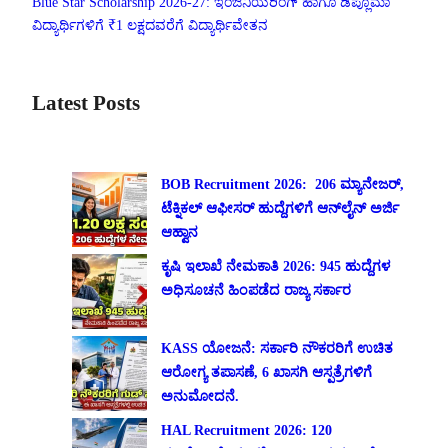
Blue Star Scholarship 2026-27: ಇಂಜಿನಿಯರಿಂಗ್ ಹಾಗೂ ಡಿಪ್ಲೊಮಾ
ವಿದ್ಯಾರ್ಥಿಗಳಿಗೆ ₹1 ಲಕ್ಷದವರೆಗೆ ವಿದ್ಯಾರ್ಥಿವೇತನ
Latest Posts
BOB Recruitment 2026: 206 ಮ್ಯಾನೇಜರ್,
ಟೆಕ್ನಿಕಲ್ ಆಫೀಸರ್ ಹುದ್ದೆಗಳಿಗೆ ಆನ್‌ಲೈನ್ ಅರ್ಜಿ
ಆಹ್ವಾನ
ಕೃಷಿ ಇಲಾಖೆ ನೇಮಕಾತಿ 2026: 945 ಹುದ್ದೆಗಳ
ಅಧಿಸೂಚನೆ ಹಿಂಪಡೆದ ರಾಜ್ಯ ಸರ್ಕಾರ
KASS ಯೋಜನೆ: ಸರ್ಕಾರಿ ನೌಕರರಿಗೆ ಉಚಿತ
ಆರೋಗ್ಯ ತಪಾಸಣೆ, 6 ಖಾಸಗಿ ಆಸ್ಪತ್ರೆಗಳಿಗೆ
ಅನುಮೋದನೆ.
HAL Recruitment 2026: 120