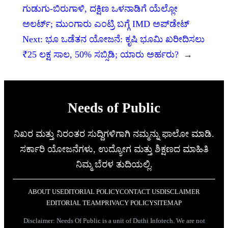
ಗುಡುಗು-ಬಿರುಗಾಳಿ, ದಕ್ಷಿಣ ಒಳನಾಡಿಗೆ ಯೆಲ್ಲೋ
ಅಲರ್ಟ್; ಮುಂಗಾರು ಎಂಟ್ರಿ ಬಗ್ಗೆ IMD ಅಪ್‌ಡೇಟ್
Next:
ಭೂ ಒಡೆತನ ಯೋಜನೆ: ಕೃಷಿ ಭೂಮಿ ಖರೀದಿಸಲು
₹25 ಲಕ್ಷ ಸಾಲ, 50% ಸಬ್ಸಿಡಿ; ಯಾರು ಅರ್ಹರು?
→
Needs of Public
ನಿಖರ ಮತ್ತು ನಿರಂತರ ಸುದ್ದಿಗಳಿಗಾಗಿ ನಮ್ಮನ್ನು ಫಾಲೋ ಮಾಡಿ.
ಸರ್ಕಾರಿ ಯೋಜನೆಗಳು, ಉದ್ಯೋಗ ಮತ್ತು ಶಿಕ್ಷಣದ ಮಾಹಿತಿ
ನಿಮ್ಮ ಬೆರಳ ತುದಿಯಲ್ಲಿ.
ABOUT US
EDITORIAL POLICY
CONTACT US
DISCLAIMER
EDITORIAL TEAM
PRIVACY POLICY
SITEMAP
Disclaimer: Needs Of Public is a unit of Duthi Infotech. We are not