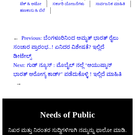
ಟೆಕ್ & ಆಟೋ
ಸರ್ಕಾರಿ ಯೋಜನೆಗಳು
ಸಾರ್ವಜನಿಕ ಮಾಹಿತಿ
ಹಣಕಾಸು & ಬೆಲೆ
←
Previous:
ಬೆಂಗಳೂರಿನಿಂದ ಅಮೃತ್ ಭಾರತ್ ರೈಲು
ಸಂಚಾರ ಪ್ರಾರಂಭ..! ಏನಿದರ ವಿಶೇಷತೆ? ಇಲ್ಲಿದೆ
ಡೀಟೇಲ್ಸ್
Next:
ಗುಡ್ ನ್ಯೂಸ್ : ಮೊಬೈಲ್ ನಲ್ಲೆ ʻಆಯುಷ್ಮಾನ್
ಭಾರತ್ ಆರೋಗ್ಯ ಕಾರ್ಡ್ʼ ಪಡೆದುಕೊಳ್ಳಿ ! ಇಲ್ಲಿದೆ ಮಾಹಿತಿ
→
Needs of Public
ನಿಖರ ಮತ್ತು ನಿರಂತರ ಸುದ್ದಿಗಳಿಗಾಗಿ ನಮ್ಮನ್ನು ಫಾಲೋ ಮಾಡಿ.