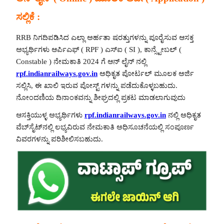
ಸಲ್ಲಿಕೆ :
RRB ನಿಗದಿಪಡಿಸಿದ ಎಲ್ಲಾ ಅರ್ಹತಾ ಷರತ್ತುಗಳನ್ನು ಪೂರೈಸುವ ಆಸಕ್ತ
ಅಭ್ಯರ್ಥಿಗಳು ಆರ್ಪಿಎಫ್ ( RPF ) ಎಸ್‌ಐ ( SI ), ಕಾನ್ಸ್ಟೇಬಲ್ (
Constable ) ನೇಮಕಾತಿ 2024 ಗೆ ಆನ್ ಲೈನ್ ನಲ್ಲಿ
rpf.indianrailways.gov.in
ಅಧಿಕೃತ ಪೋರ್ಟಲ್ ಮೂಲಕ ಅರ್ಜಿ
ಸಲ್ಲಿಸಿ, ಈ ಖಾಲಿ ಇರುವ ಪೋಸ್ಟ್ ಗಳನ್ನು ಪಡೆದುಕೊಳ್ಳಬಹುದು.
ನೋಂದಣಿಯ ದಿನಾಂಕವನ್ನು ಶೀಘ್ರದಲ್ಲಿ ಪ್ರಕಟ ಮಾಡಲಾಗುವುದು
ಆಸಕ್ತಿಯುಳ್ಳ ಅಭ್ಯರ್ಥಿಗಳು
rpf.indianrailways.gov.in
ನಲ್ಲಿ ಅಧಿಕೃತ
ವೆಬ್‌ಸೈಟ್‌ನಲ್ಲಿ ಲಭ್ಯವಿರುವ ನೇಮಕಾತಿ ಅಧಿಸೂಚನೆಯಲ್ಲಿ ಸಂಪೂರ್ಣ
ವಿವರಗಳನ್ನು ಪರಿಶೀಲಿಸಬಹುದು.