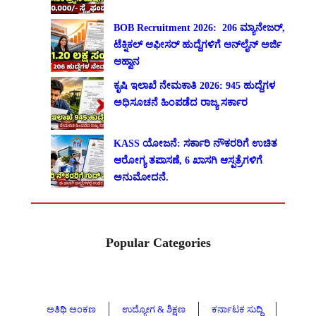
BOB Recruitment 2026: 206 ಮ್ಯಾನೇಜರ್,
ಟೆಕ್ನಿಕಲ್ ಆಫೀಸರ್ ಹುದ್ದೆಗಳಿಗೆ ಆನ್‌ಲೈನ್ ಅರ್ಜಿ
ಆಹ್ವಾನ
ಕೃಷಿ ಇಲಾಖೆ ನೇಮಕಾತಿ 2026: 945 ಹುದ್ದೆಗಳ
ಅಧಿಸೂಚನೆ ಹಿಂಪಡೆದ ರಾಜ್ಯ ಸರ್ಕಾರ
KASS ಯೋಜನೆ: ಸರ್ಕಾರಿ ನೌಕರರಿಗೆ ಉಚಿತ
ಆರೋಗ್ಯ ತಪಾಸಣೆ, 6 ಖಾಸಗಿ ಆಸ್ಪತ್ರೆಗಳಿಗೆ
ಅನುಮೋದನೆ.
Popular Categories
ಅತಿಥಿ ಅಂಕಣ
ಉದ್ಯೋಗ & ಶಿಕ್ಷಣ
ಕರ್ನಾಟಕ ಸುದ್ದಿ