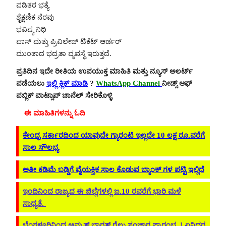
ಪಡಿತರ ಭತ್ಯೆ
ಶೈಕ್ಷಣಿಕ ನೆರವು
ಭವಿಷ್ಯ ನಿಧಿ
ಪಾಸ್ ಮತ್ತು ಪ್ರಿವಿಲೇಜ್ ಟಿಕೆಟ್ ಆರ್ಡರ್
ಮುಂತಾದ ಭದ್ರತಾ ವ್ಯವಸ್ಥೆ ಇರುತ್ತದೆ.
ಪ್ರತಿದಿನ ಇದೇ ರೀತಿಯ ಉಪಯುಕ್ತ ಮಾಹಿತಿ ಮತ್ತು ನ್ಯೂಸ್ ಅಲರ್ಟ್
ಪಡೆಯಲು
ಇಲ್ಲಿ ಕ್ಲಿಕ್ ಮಾಡಿ
?
WhatsApp Channel
ನೀಡ್ಸ್ ಆಫ್
ಪಬ್ಲಿಕ್ ವಾಟ್ಸಾಪ್ ಚಾನೆಲ್ ಸೇರಿಕೊಳ್ಳಿ
ಈ ಮಾಹಿತಿಗಳನ್ನು ಓದಿ
ಕೇಂದ್ರ ಸರ್ಕಾರದಿಂದ ಯಾವುದೇ ಗ್ಯಾರಂಟಿ ಇಲ್ಲದೇ 10 ಲಕ್ಷ ರೂ.ವರೆಗೆ
ಸಾಲ ಸೌಲಭ್ಯ
ಅತೀ ಕಡಿಮೆ ಬಡ್ಡಿಗೆ ವೈಯಕ್ತಿಕ ಸಾಲ ಕೊಡುವ ಬ್ಯಾಂಕ್ ಗಳ ಪಟ್ಟಿ ಇಲ್ಲಿದೆ
ಇಂದಿನಿಂದ ರಾಜ್ಯದ ಈ ಜಿಲ್ಲೆಗಳಲ್ಲಿ ಜ.10 ರವರೆಗೆ ಭಾರಿ ಮಳೆ
ಸಾಧ್ಯತೆ.
ಬೆಂಗಳೂರಿನಿಂದ ಅಮೃತ್ ಭಾರತ್ ರೈಲು ಸಂಚಾರ ಪ್ರಾರಂಭ..! ಏನಿದರ