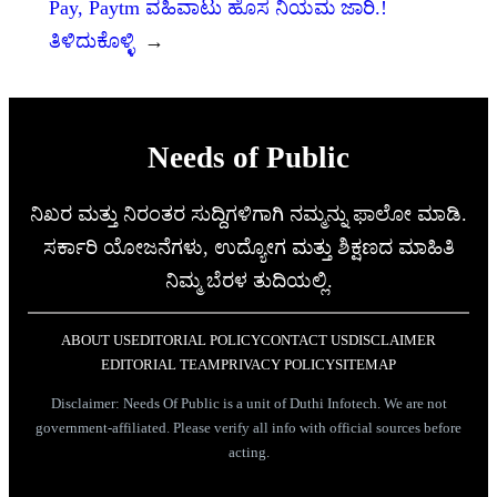
Pay, Paytm ವಹಿವಾಟು ಹೊಸ ನಿಯಮ ಜಾರಿ.!
ತಿಳಿದುಕೊಳ್ಳಿ
→
Needs of Public
ನಿಖರ ಮತ್ತು ನಿರಂತರ ಸುದ್ದಿಗಳಿಗಾಗಿ ನಮ್ಮನ್ನು ಫಾಲೋ ಮಾಡಿ.
ಸರ್ಕಾರಿ ಯೋಜನೆಗಳು, ಉದ್ಯೋಗ ಮತ್ತು ಶಿಕ್ಷಣದ ಮಾಹಿತಿ
ನಿಮ್ಮ ಬೆರಳ ತುದಿಯಲ್ಲಿ.
ABOUT US
EDITORIAL POLICY
CONTACT US
DISCLAIMER
EDITORIAL TEAM
PRIVACY POLICY
SITEMAP
Disclaimer: Needs Of Public is a unit of Duthi Infotech. We are not
government-affiliated. Please verify all info with official sources before
acting.