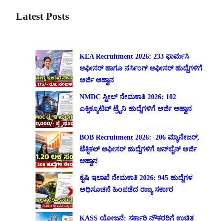
Latest Posts
KEA Recruitment 2026: 233 ಫಾರ್ಮಸಿ
ಆಫೀಸರ್ ಹಾಗೂ ನರ್ಸಿಂಗ್ ಆಫೀಸರ್ ಹುದ್ದೆಗಳಿಗೆ
ಅರ್ಜಿ ಆಹ್ವಾನ
NMDC ಸ್ಟೀಲ್ ನೇಮಕಾತಿ 2026: 102
ಎಕ್ಸಿಕ್ಯೂಟಿವ್ ಟ್ರೈನಿ ಹುದ್ದೆಗಳಿಗೆ ಅರ್ಜಿ ಆಹ್ವಾನ
BOB Recruitment 2026: 206 ಮ್ಯಾನೇಜರ್,
ಟೆಕ್ನಿಕಲ್ ಆಫೀಸರ್ ಹುದ್ದೆಗಳಿಗೆ ಆನ್‌ಲೈನ್ ಅರ್ಜಿ
ಆಹ್ವಾನ
ಕೃಷಿ ಇಲಾಖೆ ನೇಮಕಾತಿ 2026: 945 ಹುದ್ದೆಗಳ
ಅಧಿಸೂಚನೆ ಹಿಂಪಡೆದ ರಾಜ್ಯ ಸರ್ಕಾರ
KASS ಯೋಜನೆ: ಸರ್ಕಾರಿ ನೌಕರರಿಗೆ ಉಚಿತ