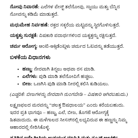
ನೋವು ನಿವಾರಣೆ:
ಎಲೆಗಳ ಪೇಸ್ಟ್ ತಲೆನೋವು, ಸ್ನಾಯು ಮತ್ತು ಬೆನ್ನಿನ
ನೋವನ್ನು ಕಡಿಮೆ ಮಾಡುತ್ತದೆ.
ಮಧುಮೇಹ ನಿರ್ವಹಣೆ:
ರಕ್ತದ ಸಕ್ಕರೆಯ ಮಟ್ಟವನ್ನು ಸ್ಥಿರಗೊಳಿಸುತ್ತದೆ.
ಯಕೃತ್ತು ಸುರಕ್ಷತೆ:
ವಿಷಕಾರಿ ಪದಾರ್ಥಗಳಿಂದ ಯಕೃತ್ತನ್ನು ರಕ್ಷಿಸುತ್ತದೆ.
ಚರ್ಮ ಆರೋಗ್ಯ:
ಆಂಟಿ-ಆಕ್ಸಿಡೆಂಟ್ಗಳು ಚರ್ಮದ ಓಟವನ್ನು ತಡೆಯುತ್ತದೆ.
ಬಳಕೆಯ ವಿಧಾನಗಳು
ಹಣ್ಣು:
ನೇರವಾಗಿ ತಿನ್ನಲು ಅಥವಾ ರಸ ಮಾಡಿ.
ಎಲೆಗಳು:
ಪುಡಿ ಮಾಡಿ ತಲೆನೋವಿಗೆ ಹಚ್ಚಲು.
ಬೀಜ:
ಒಣಗಿಸಿ ಪುಡಿ ಮಾಡಿ ನೀರಲ್ಲಿ ಕಲಿಸಿ ಕುಡಿಯಲು.
(ಎಚ್ಚರಿಕೆ: ಬೀಜಗಳನ್ನು ನೇರವಾಗಿ ನುಂಗಬೇಡಿ – ವಿಷಕಾರಿ ಆಗಿರಬಹುದು.)
ಲಕ್ಷ್ಮಣಫಲದ ಮರವನ್ನು “ಚಲತ್ತ ಔಷಧಾಲಯ” ಎಂದು ಕರೆಯಬಹುದು.
ಇದರ ಪ್ರತಿ ಭಾಗವೂ – ಹಣ್ಣು, ಎಲೆ, ಬೀಜ, ತೊಗಟೆ ಆರೋಗ್ಯಕ್ಕೆ
ಹಿತವಾದುದು. ಈ ಮಳೆಗಾಲದ ಸೀಸನ್‌ನಲ್ಲಿ ಲಭ್ಯವಿರುವ ಈ ಹಣ್ಣನ್ನು ನಿಮ್ಮ
ಆಹಾರದಲ್ಲಿ ಸೇರಿಸಿಕೊಳ್ಳಿ.
ಪ್ರತಿದಿನ ಇದೇ ರೀತಿಯ ಉಪಯುಕ್ತ ಮಾಹಿತಿ ಮತ್ತು ನ್ಯೂಸ್ ಅಲರ್ಟ್