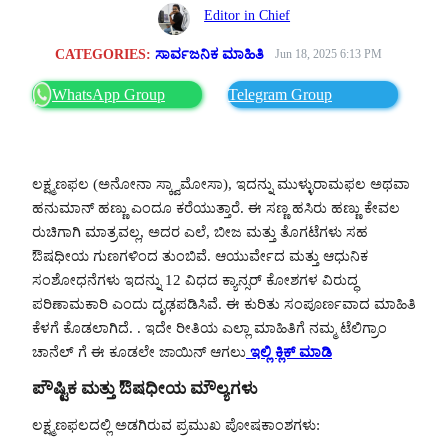
Editor in Chief
CATEGORIES:
ಸಾರ್ವಜನಿಕ ಮಾಹಿತಿ
Jun 18, 2025 6:13 PM
WhatsApp Group
Telegram Group
ಲಕ್ಷ್ಮಣಫಲ (ಅನೋನಾ ಸ್ಕ್ವಾಮೋಸಾ), ಇದನ್ನು ಮುಳ್ಳುರಾಮಫಲ ಅಥವಾ
ಹನುಮಾನ್ ಹಣ್ಣು ಎಂದೂ ಕರೆಯುತ್ತಾರೆ. ಈ ಸಣ್ಣ ಹಸಿರು ಹಣ್ಣು ಕೇವಲ
ರುಚಿಗಾಗಿ ಮಾತ್ರವಲ್ಲ, ಅದರ ಎಲೆ, ಬೀಜ ಮತ್ತು ತೊಗಟೆಗಳು ಸಹ
ಔಷಧೀಯ ಗುಣಗಳಿಂದ ತುಂಬಿವೆ. ಆಯುರ್ವೇದ ಮತ್ತು ಆಧುನಿಕ
ಸಂಶೋಧನೆಗಳು ಇದನ್ನು 12 ವಿಧದ ಕ್ಯಾನ್ಸರ್ ಕೋಶಗಳ ವಿರುದ್ಧ
ಪರಿಣಾಮಕಾರಿ ಎಂದು ದೃಢಪಡಿಸಿವೆ. ಈ ಕುರಿತು ಸಂಪೂರ್ಣವಾದ ಮಾಹಿತಿ
ಕೆಳಗೆ ಕೊಡಲಾಗಿದೆ. . ಇದೇ ರೀತಿಯ ಎಲ್ಲಾ ಮಾಹಿತಿಗೆ ನಮ್ಮ ಟೆಲಿಗ್ರಾಂ
ಚಾನೆಲ್ ಗೆ ಈ ಕೂಡಲೇ ಜಾಯಿನ್ ಆಗಲು
ಇಲ್ಲಿ ಕ್ಲಿಕ್ ಮಾಡಿ
ಪೌಷ್ಟಿಕ ಮತ್ತು ಔಷಧೀಯ ಮೌಲ್ಯಗಳು
ಲಕ್ಷ್ಮಣಫಲದಲ್ಲಿ ಅಡಗಿರುವ ಪ್ರಮುಖ ಪೋಷಕಾಂಶಗಳು: