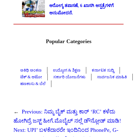
ಆರೋಗ್ಯ ತಪಾಸಣೆ, 6 ಖಾಸಗಿ ಆಸ್ಪತ್ರೆಗಳಿಗೆ
ಅನುಮೋದನೆ.
Popular Categories
ಅತಿಥಿ ಅಂಕಣ
ಉದ್ಯೋಗ & ಶಿಕ್ಷಣ
ಕರ್ನಾಟಕ ಸುದ್ದಿ
ಟೆಕ್ & ಆಟೋ
ಸರ್ಕಾರಿ ಯೋಜನೆಗಳು
ಸಾರ್ವಜನಿಕ ಮಾಹಿತಿ
ಹಣಕಾಸು & ಬೆಲೆ
←
Previous:
ನಿಮ್ಮ ಬೈಕ್ ಮತ್ತು ಕಾರ್ ‘RC’ ಕಳೆದು
ಹೋಗಿದ್ರೆ ಜಸ್ಟ್ ಹೀಗೆ.ಮೊಬೈಲ್ ನಲ್ಲೆ ಡೌನ್ಲೋಡ್ ಮಾಡಿ!
Next:
UPI’ ಬಳಕೆದಾರರೇ ಇಂದಿನಿಂದ PhonePe, G-