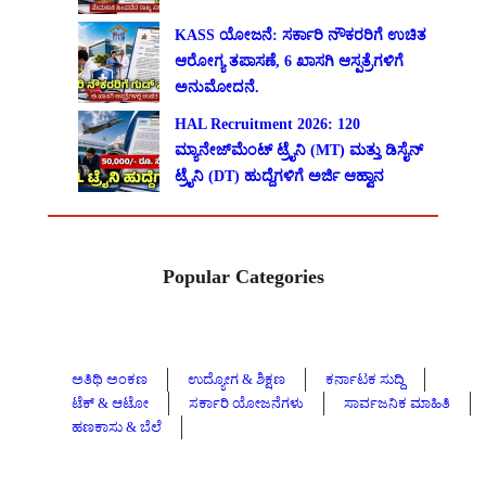
KASS ಯೋಜನೆ: ಸರ್ಕಾರಿ ನೌಕರರಿಗೆ ಉಚಿತ
ಆರೋಗ್ಯ ತಪಾಸಣೆ, 6 ಖಾಸಗಿ ಆಸ್ಪತ್ರೆಗಳಿಗೆ
ಅನುಮೋದನೆ.
HAL Recruitment 2026: 120
ಮ್ಯಾನೇಜ್‌ಮೆಂಟ್ ಟ್ರೈನಿ (MT) ಮತ್ತು ಡಿಸೈನ್
ಟ್ರೈನಿ (DT) ಹುದ್ದೆಗಳಿಗೆ ಅರ್ಜಿ ಆಹ್ವಾನ
Popular Categories
ಅತಿಥಿ ಅಂಕಣ
ಉದ್ಯೋಗ & ಶಿಕ್ಷಣ
ಕರ್ನಾಟಕ ಸುದ್ದಿ
ಟೆಕ್ & ಆಟೋ
ಸರ್ಕಾರಿ ಯೋಜನೆಗಳು
ಸಾರ್ವಜನಿಕ ಮಾಹಿತಿ
ಹಣಕಾಸು & ಬೆಲೆ