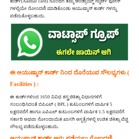
ಕಾರ್ಡ್(Aadhar card) ನೊಂದಿಗೆ ತಮ್ಮ ಆಂಡ್ರಾಯ್ಡ್ ಸ್ಮಾರ್ಟ್ ಫೋನ್
ಗಳಲ್ಲಿಯೇ ನೋಂದಣಿ ಮಾಡಿಕೊಂಡು ಆಯುಷ್ಮಾನ್ ಕಾರ್ಡ್ ಗಳನ್ನು
ಪಡೆದುಕೊಳ್ಳಬಹುದು.
ಈ ಆಯುಷ್ಮಾನ್ ಕಾರ್ಡ್ ನಿಂದ ದೊರೆಯುವ ಸೌಲಭ್ಯಗಳು (
Facilities ) :
ಈ ಕಾರ್ಡ್‍ಗಳಿಂದ 1650 ವಿವಿಧ ಶಸ್ತ್ರಚಿಕಿತ್ಸಾ ವಿಧಾನಗಳಿಗೆ
ಸಂಬಂಧಿಸಿದಂತೆ ಬಿಪಿಎಲ್ ( BPL ) ಕುಟುಂಬಗಳಿಗೆ ವಾರ್ಷಿಕ 5
ಲಕ್ಷದವರೆಗೆ ಹಾಗೂ ಎಪಿಎಲ್ ಕುಟುಂಬಗಳಿಗೆ ವಾರ್ಷಿಕ 1.5 ಲಕ್ಷದವರೆಗೆ
ಸರ್ಕಾರಿ ಅಥವಾ ನೋಂದಾಯಿತ ಖಾಸಗಿ ಆಸ್ಪತ್ರೆಗಳಲ್ಲಿ ಉಚಿತ ಚಿಕಿತ್ಸಾ ವೆಚ್ಚ
ಸೌಲಭ್ಯ ಪಡೆದುಕೊಳ್ಳಬಹುದು.
ಆಯುಷ್ಮಾನ್ ಕಾರ್ಡ್ ಅನ್ನು ಪಡೆಯಲು ನೋಂದಣಿ