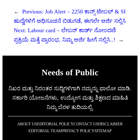
←
Previous:
Job Alert – 2250 ಕಾನ್ಸ್ ಟೇಬಲ್ & SI
ಹುದ್ದೆಗಳಿಗೆ ಅಧಿಸೂಚನೆ ಬಿಡುಗಡೆ, ಈಗಲೇ ಅರ್ಜಿ ಸಲ್ಲಿಸಿ
Next:
Labour card – ಲೇಬರ್ ಕಾರ್ಡ್ ನೋಂದಣಿ
ಪ್ರಕ್ರಿಯೆ ಮತ್ತೆ ಪ್ರಾರಂಭ, ನಿಮ್ಮ ಅರ್ಜಿ ಹೀಗೆ ಸಲ್ಲಿಸಿ..!
→
Needs of Public
ನಿಖರ ಮತ್ತು ನಿರಂತರ ಸುದ್ದಿಗಳಿಗಾಗಿ ನಮ್ಮನ್ನು ಫಾಲೋ ಮಾಡಿ.
ಸರ್ಕಾರಿ ಯೋಜನೆಗಳು, ಉದ್ಯೋಗ ಮತ್ತು ಶಿಕ್ಷಣದ ಮಾಹಿತಿ
ನಿಮ್ಮ ಬೆರಳ ತುದಿಯಲ್ಲಿ.
ABOUT US
EDITORIAL POLICY
CONTACT US
DISCLAIMER
EDITORIAL TEAM
PRIVACY POLICY
SITEMAP