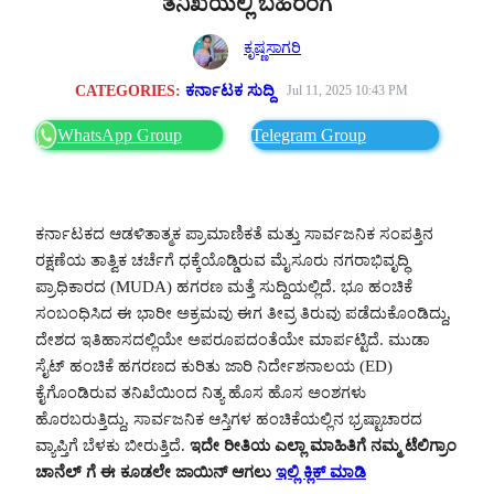
ತನಿಖೆಯಲ್ಲಿ ಬಹಿರಂಗ
ಕೃಷ್ಣಸಾಗರಿ
CATEGORIES:
ಕರ್ನಾಟಕ ಸುದ್ದಿ
Jul 11, 2025 10:43 PM
WhatsApp Group
Telegram Group
ಕರ್ನಾಟಕದ ಆಡಳಿತಾತ್ಮಕ ಪ್ರಾಮಾಣಿಕತೆ ಮತ್ತು ಸಾರ್ವಜನಿಕ ಸಂಪತ್ತಿನ
ರಕ್ಷಣೆಯ ತಾತ್ವಿಕ ಚರ್ಚೆಗೆ ಧಕ್ಕೆಯೊಡ್ಡಿರುವ ಮೈಸೂರು ನಗರಾಭಿವೃದ್ಧಿ
ಪ್ರಾಧಿಕಾರದ (MUDA) ಹಗರಣ ಮತ್ತೆ ಸುದ್ದಿಯಲ್ಲಿದೆ. ಭೂ ಹಂಚಿಕೆ
ಸಂಬಂಧಿಸಿದ ಈ ಭಾರೀ ಅಕ್ರಮವು ಈಗ ತೀವ್ರ ತಿರುವು ಪಡೆದುಕೊಂಡಿದ್ದು,
ದೇಶದ ಇತಿಹಾಸದಲ್ಲಿಯೇ ಅಪರೂಪದಂತೆಯೇ ಮಾರ್ಪಟ್ಟಿದೆ. ಮುಡಾ
ಸೈಟ್ ಹಂಚಿಕೆ ಹಗರಣದ ಕುರಿತು ಜಾರಿ ನಿರ್ದೇಶನಾಲಯ (ED)
ಕೈಗೊಂಡಿರುವ ತನಿಖೆಯಿಂದ ನಿತ್ಯ ಹೊಸ ಹೊಸ ಅಂಶಗಳು
ಹೊರಬರುತ್ತಿದ್ದು, ಸಾರ್ವಜನಿಕ ಆಸ್ತಿಗಳ ಹಂಚಿಕೆಯಲ್ಲಿನ ಭ್ರಷ್ಟಾಚಾರದ
ವ್ಯಾಪ್ತಿಗೆ ಬೆಳಕು ಬೀರುತ್ತಿದೆ.
ಇದೇ ರೀತಿಯ ಎಲ್ಲಾ ಮಾಹಿತಿಗೆ ನಮ್ಮ ಟೆಲಿಗ್ರಾಂ
ಚಾನೆಲ್ ಗೆ ಈ ಕೂಡಲೇ ಜಾಯಿನ್ ಆಗಲು
ಇಲ್ಲಿ ಕ್ಲಿಕ್ ಮಾಡಿ