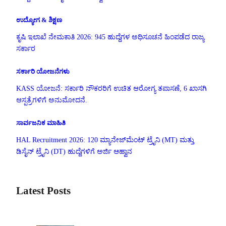
ಉದ್ಯೋಗ & ಶಿಕ್ಷಣ
ಕೃಷಿ ಇಲಾಖೆ ನೇಮಕಾತಿ 2026: 945 ಹುದ್ದೆಗಳ ಅಧಿಸೂಚನೆ ಹಿಂಪಡೆದ ರಾಜ್ಯ
ಸರ್ಕಾರ
ಸರ್ಕಾರಿ ಯೋಜನೆಗಳು
KASS ಯೋಜನೆ: ಸರ್ಕಾರಿ ನೌಕರರಿಗೆ ಉಚಿತ ಆರೋಗ್ಯ ತಪಾಸಣೆ, 6 ಖಾಸಗಿ
ಆಸ್ಪತ್ರೆಗಳಿಗೆ ಅನುಮೋದನೆ.
ಸಾರ್ವಜನಿಕ ಮಾಹಿತಿ
HAL Recruitment 2026: 120 ಮ್ಯಾನೇಜ್‌ಮೆಂಟ್ ಟ್ರೈನಿ (MT) ಮತ್ತು
ಡಿಸೈನ್ ಟ್ರೈನಿ (DT) ಹುದ್ದೆಗಳಿಗೆ ಅರ್ಜಿ ಆಹ್ವಾನ
Latest Posts