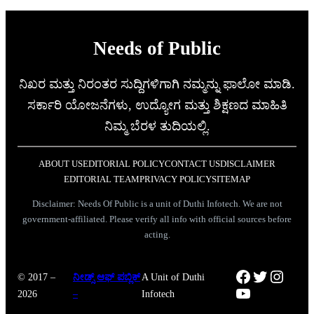
Needs of Public
ನಿಖರ ಮತ್ತು ನಿರಂತರ ಸುದ್ದಿಗಳಿಗಾಗಿ ನಮ್ಮನ್ನು ಫಾಲೋ ಮಾಡಿ.
ಸರ್ಕಾರಿ ಯೋಜನೆಗಳು, ಉದ್ಯೋಗ ಮತ್ತು ಶಿಕ್ಷಣದ ಮಾಹಿತಿ
ನಿಮ್ಮ ಬೆರಳ ತುದಿಯಲ್ಲಿ.
ABOUT US
EDITORIAL POLICY
CONTACT US
DISCLAIMER
EDITORIAL TEAM
PRIVACY POLICY
SITEMAP
Disclaimer: Needs Of Public is a unit of Duthi Infotech. We are not
government-affiliated. Please verify all info with official sources before
acting.
Facebook
Twitter
Instag
© 2017 –
ನೀಡ್ಸ್ ಆಫ್ ಪಬ್ಲಿಕ್
A Unit of Duthi
YouTube
2026
–
Infotech