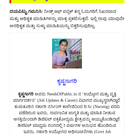
ದಯವಿಟ್ಟು ಗಮನಿಸಿ:
ನೀಡ್ಸ್ ಆಫ್ ಪಬ್ಲಿಕ್ ತನ್ನ ಓದುಗರಿಗೆ ನಿಖರವಾದ
ಮತ್ತು ಅಧಿಕೃತ ಮಾಹಿತಿಗಳನ್ನು ಮಾತ್ರ ಪ್ರಕಟಿಸುತ್ತದೆ. ಇಲ್ಲಿ ನಾವು ಯಾವುದೇ
ಅನಧಿಕೃತ ಮತ್ತು ಸುಳ್ಳು ಮಾಹಿತಿಯನ್ನು ಬಿತ್ತರಿಸುವುದಿಲ್ಲ.
ಕೃಷ್ಣಸಾಗರಿ
ಕೃಷ್ಣಸಾಗರಿ
ಅವರು NeedsOfPublic.in ನ ‘ಉದ್ಯೋಗ ಮತ್ತು ವೃತ್ತಿ
ಮಾರ್ಗದರ್ಶನ’ (Job Updates & Career) ವಿಭಾಗದ ಮುಖ್ಯಸ್ಥರಾಗಿದ್ದಾರೆ.
ತುಮಕೂರಿನ ಸರ್ಕಾರಿ ನರ್ಸಿಂಗ್ ಕಾಲೇಜಿನಿಂದ B.Sc (Nursing) ಪದವಿ
ಪಡೆದಿರುವ ಇವರು, ಸಾರ್ವಜನಿಕ ಜಾಗೃತಿ ಮತ್ತು ಮಾಹಿತಿ ನೀಡುವ
ಆಸಕ್ತಿಯಿಂದಾಗಿ ಡಿಜಿಟಲ್ ಪತ್ರಿಕೋದ್ಯಮ ಕ್ಷೇತ್ರವನ್ನು ಆಯ್ದುಕೊಂಡಿದ್ದಾರೆ.
ಡಿಜಿಟಲ್ ಮಾಧ್ಯಮ ರಂಗದಲ್ಲಿ 3 ವರ್ಷಗಳ ಅನುಭವ ಹೊಂದಿರುವ
ಇವರು, ಸರ್ಕಾರಿ ಉದ್ಯೋಗದ ಅಧಿಸೂಚನೆಗಳು (Govt Job