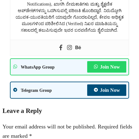
Notifications), ಖಾಸಗಿ ನೇಮಕಾತಿಗಳು ಮತ್ತು ಶೈಕ್ಷಣಿಕ
ಅಪ್‌ಡೇಟ್‌ಗಳನ್ನು ಒದಗಿಸುವಲ್ಲಿ ಪರಿಣತಿ ಹೊಂದಿದ್ದಾರೆ. ನಿರುದ್ಯೋಗಿ
ಯುವಕ-ಯುವತಿಯರಿಗೆ ಯಾವುದೇ ಗೊಂದಲವಿಲ್ಲದೆ, ಕೇವಲ ಅಧಿಕೃತ
ಮೂಲಗಳಿಂದ ಪರಿಶೀಲಿಸಿದ (Verified) ನಿಖರ ಮಾಹಿತಿಯನ್ನು
ಸಕಾಲದಲ್ಲಿ ತಲುಪಿಸುವುದೇ ಇವರ ಬರವಣಿಗೆಯ ಶೈಲಿಯಾಗಿದೆ.
Join Now
WhatsApp Group
Join Now
Telegram Group
Leave a Reply
Your email address will not be published.
Required fields
are marked
*