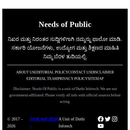
Needs of Public
ನಿಖರ ಮತ್ತು ನಿರಂತರ ಸುದ್ದಿಗಳಿಗಾಗಿ ನಮ್ಮನ್ನು ಫಾಲೋ ಮಾಡಿ.
ಸರ್ಕಾರಿ ಯೋಜನೆಗಳು, ಉದ್ಯೋಗ ಮತ್ತು ಶಿಕ್ಷಣದ ಮಾಹಿತಿ
ನಿಮ್ಮ ಬೆರಳ ತುದಿಯಲ್ಲಿ.
ABOUT US
EDITORIAL POLICY
CONTACT US
DISCLAIMER
EDITORIAL TEAM
PRIVACY POLICY
SITEMAP
Disclaimer: Needs Of Public is a unit of Duthi Infotech. We are not
government-affiliated. Please verify all info with official sources before
acting.
Facebook
Twitter
Instag
© 2017 –
ನೀಡ್ಸ್ ಆಫ್ ಪಬ್ಲಿಕ್
A Unit of Duthi
YouTube
2026
–
Infotech