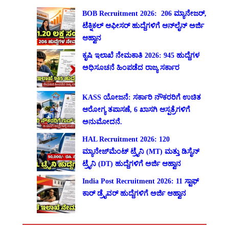
BOB Recruitment 2026: 206 ಮ್ಯಾನೇಜರ್,
ಟೆಕ್ನಿಕಲ್ ಆಫೀಸರ್ ಹುದ್ದೆಗಳಿಗೆ ಆನ್‌ಲೈನ್ ಅರ್ಜಿ
ಆಹ್ವಾನ
ಕೃಷಿ ಇಲಾಖೆ ನೇಮಕಾತಿ 2026: 945 ಹುದ್ದೆಗಳ
ಅಧಿಸೂಚನೆ ಹಿಂಪಡೆದ ರಾಜ್ಯ ಸರ್ಕಾರ
KASS ಯೋಜನೆ: ಸರ್ಕಾರಿ ನೌಕರರಿಗೆ ಉಚಿತ
ಆರೋಗ್ಯ ತಪಾಸಣೆ, 6 ಖಾಸಗಿ ಆಸ್ಪತ್ರೆಗಳಿಗೆ
ಅನುಮೋದನೆ.
HAL Recruitment 2026: 120
ಮ್ಯಾನೇಜ್‌ಮೆಂಟ್ ಟ್ರೈನಿ (MT) ಮತ್ತು ಡಿಸೈನ್
ಟ್ರೈನಿ (DT) ಹುದ್ದೆಗಳಿಗೆ ಅರ್ಜಿ ಆಹ್ವಾನ
India Post Recruitment 2026: 11 ಸ್ಟಾಫ್
ಕಾರ್ ಡ್ರೈವರ್ ಹುದ್ದೆಗಳಿಗೆ ಅರ್ಜಿ ಆಹ್ವಾನ