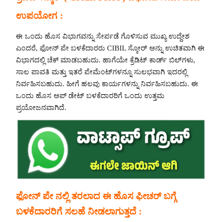
ಉಪಯೋಗ :
ಈ ಒಂದು ಹೊಸ ವಿಭಾಗವನ್ನು ಸೇರ್ಪಡೆ ಗೊಳಿಸುವ ಮುಖ್ಯ ಉದ್ದೇಶ
ಎಂದರೆ, ಫೋನ್ ಪೇ ಬಳಕೆದಾರರು CIBIL ಸ್ಕೋರ್ ಅನ್ನು ಉಚಿತವಾಗಿ ಈ
ವಿಭಾಗದಲ್ಲಿ ಚೆಕ್ ಮಾಡಬಹುದು. ಹಾಗೆಯೇ ಕ್ರೆಡಿಟ್ ಕಾರ್ಡ್ ಬಿಲ್‌ಗಳು,
ಸಾಲ ಪಾವತಿ ಮತ್ತು ಇತರೆ ಪೇಮೆಂಟ್‌ಗಳನ್ನೂ ಸುಲಭವಾಗಿ ಇದರಲ್ಲಿ
ನಿರ್ವಹಿಸಬಹುದು. ಹೀಗೆ ಹಲವು ಕಾರ್ಯಗಳನ್ನು ನಿರ್ವಹಿಸಬಹುದು. ಈ
ಒಂದು ಹೊಸ ಅಪ್ ಡೇಟ್ ಬಳಕೆದಾರರಿಗೆ ಒಂದು ಉತ್ತಮ
ಪ್ರಯೋಜನವಾಗಿದೆ.
ಫೋನ್ ಪೇ ನಲ್ಲಿ ತರಲಾದ ಈ ಹೊಸ ಫೀಚರ್ ಬಗ್ಗೆ
ಬಳಕೆದಾರರಿಗೆ ಸಲಹೆ ನೀಡಲಾಗುತ್ತದೆ :