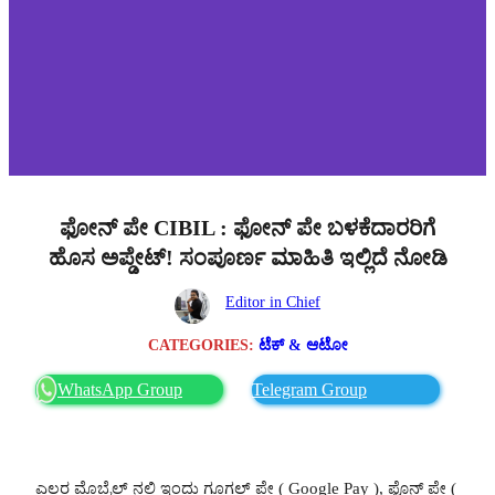
ಫೋನ್ ಪೇ CIBIL : ಫೋನ್ ಪೇ ಬಳಕೆದಾರರಿಗೆ
ಹೊಸ ಅಪ್ಡೇಟ್! ಸಂಪೂರ್ಣ ಮಾಹಿತಿ ಇಲ್ಲಿದೆ ನೋಡಿ
Editor in Chief
CATEGORIES:
ಟೆಕ್ & ಆಟೋ
WhatsApp Group
Telegram Group
ಎಲ್ಲರ ಮೊಬೈಲ್ ನಲ್ಲಿ ಇಂದು ಗೂಗಲ್ ಪೇ ( Google Pay ), ಫೊನ್ ಪೇ (