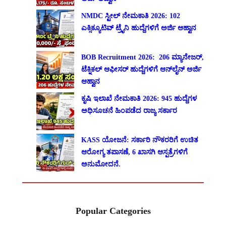
NMDC ಸ್ಟೀಲ್ ನೇಮಕಾತಿ 2026: 102
ಎಕ್ಸಿಕ್ಯೂಟಿವ್ ಟ್ರೈನಿ ಹುದ್ದೆಗಳಿಗೆ ಅರ್ಜಿ ಆಹ್ವಾನ
BOB Recruitment 2026: 206 ಮ್ಯಾನೇಜರ್,
ಟೆಕ್ನಿಕಲ್ ಆಫೀಸರ್ ಹುದ್ದೆಗಳಿಗೆ ಆನ್‌ಲೈನ್ ಅರ್ಜಿ
ಆಹ್ವಾನ
ಕೃಷಿ ಇಲಾಖೆ ನೇಮಕಾತಿ 2026: 945 ಹುದ್ದೆಗಳ
ಅಧಿಸೂಚನೆ ಹಿಂಪಡೆದ ರಾಜ್ಯ ಸರ್ಕಾರ
KASS ಯೋಜನೆ: ಸರ್ಕಾರಿ ನೌಕರರಿಗೆ ಉಚಿತ
ಆರೋಗ್ಯ ತಪಾಸಣೆ, 6 ಖಾಸಗಿ ಆಸ್ಪತ್ರೆಗಳಿಗೆ
ಅನುಮೋದನೆ.
Popular Categories