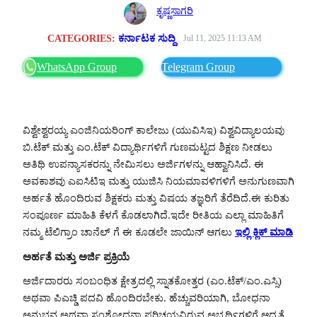
ಕೃಷ್ಣಸಾಗರಿ
CATEGORIES:
ಕರ್ನಾಟಕ ಸುದ್ದಿ
Jul 11, 2025 11:13 AM
WhatsApp Group
Telegram Group
ವಿಶ್ವೇಶ್ವರಯ್ಯ ಎಂಜಿನಿಯರಿಂಗ್ ಕಾಲೇಜು (ಯುವಿಸಿಇ) ವಿಶ್ವವಿದ್ಯಾಲಯವು
ಬಿ.ಟೆಕ್ ಮತ್ತು ಎಂ.ಟೆಕ್ ವಿದ್ಯಾರ್ಥಿಗಳಿಗೆ ಗುಣಮಟ್ಟದ ಶಿಕ್ಷಣ ನೀಡಲು
ಅತಿಥಿ ಉಪನ್ಯಾಸಕರನ್ನು ನೇಮಿಸಲು ಅರ್ಜಿಗಳನ್ನು ಆಹ್ವಾನಿಸಿದೆ. ಈ
ಅವಕಾಶವು ಎಐಸಿಟಿಇ ಮತ್ತು ಯುಜಿಸಿ ನಿಯಮಾವಳಿಗಳಿಗೆ ಅನುಗುಣವಾಗಿ
ಅರ್ಹತೆ ಹೊಂದಿರುವ ಶಿಕ್ಷಕರು ಮತ್ತು ವಿಷಯ ತಜ್ಞರಿಗೆ ತೆರೆದಿದೆ.ಈ ಕುರಿತು
ಸಂಪೂರ್ಣ ಮಾಹಿತಿ ಕೆಳಗೆ ಕೊಡಲಾಗಿದೆ.ಇದೇ ರೀತಿಯ ಎಲ್ಲಾ ಮಾಹಿತಿಗೆ
ನಮ್ಮ ಟೆಲಿಗ್ರಾಂ ಚಾನೆಲ್ ಗೆ ಈ ಕೂಡಲೇ ಜಾಯಿನ್ ಆಗಲು
ಇಲ್ಲಿ ಕ್ಲಿಕ್ ಮಾಡಿ
ಅರ್ಹತೆ ಮತ್ತು ಅರ್ಜಿ ಪ್ರಕ್ರಿಯೆ
ಅರ್ಜಿದಾರರು ಸಂಬಂಧಿತ ಕ್ಷೇತ್ರದಲ್ಲಿ ಸ್ನಾತಕೋತ್ತರ (ಎಂ.ಟೆಕ್/ಎಂ.ಎಸ್ಸಿ)
ಅಥವಾ ಪಿಎಚ್ಡಿ ಪದವಿ ಹೊಂದಿರಬೇಕು. ಹೆಚ್ಚುವರಿಯಾಗಿ, ಬೋಧನಾ
ಅನುಭವ ಅಥವಾ ಸಂಶೋಧನಾ ಪರಿಚಯವಿರುವ ಅಭ್ಯರ್ಥಿಗಳಿಗೆ ಆದ್ಯತೆ