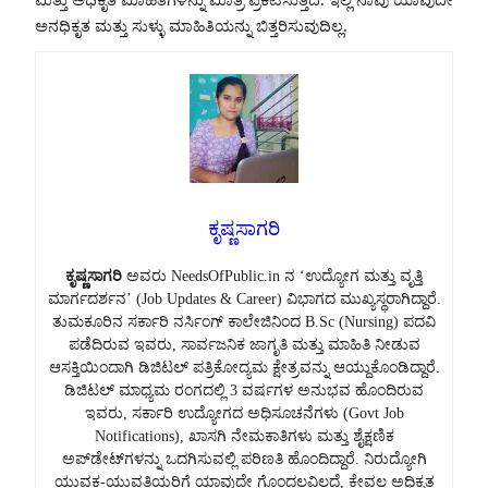
ಮತ್ತು ಅಧಿಕೃತ ಮಾಹಿತಿಗಳನ್ನು ಮಾತ್ರ ಪ್ರಕಟಿಸುತ್ತದೆ. ಇಲ್ಲಿ ನಾವು ಯಾವುದೇ
ಅನಧಿಕೃತ ಮತ್ತು ಸುಳ್ಳು ಮಾಹಿತಿಯನ್ನು ಬಿತ್ತರಿಸುವುದಿಲ್ಲ.
ಕೃಷ್ಣಸಾಗರಿ
ಕೃಷ್ಣಸಾಗರಿ
ಅವರು NeedsOfPublic.in ನ ‘ಉದ್ಯೋಗ ಮತ್ತು ವೃತ್ತಿ
ಮಾರ್ಗದರ್ಶನ’ (Job Updates & Career) ವಿಭಾಗದ ಮುಖ್ಯಸ್ಥರಾಗಿದ್ದಾರೆ.
ತುಮಕೂರಿನ ಸರ್ಕಾರಿ ನರ್ಸಿಂಗ್ ಕಾಲೇಜಿನಿಂದ B.Sc (Nursing) ಪದವಿ
ಪಡೆದಿರುವ ಇವರು, ಸಾರ್ವಜನಿಕ ಜಾಗೃತಿ ಮತ್ತು ಮಾಹಿತಿ ನೀಡುವ
ಆಸಕ್ತಿಯಿಂದಾಗಿ ಡಿಜಿಟಲ್ ಪತ್ರಿಕೋದ್ಯಮ ಕ್ಷೇತ್ರವನ್ನು ಆಯ್ದುಕೊಂಡಿದ್ದಾರೆ.
ಡಿಜಿಟಲ್ ಮಾಧ್ಯಮ ರಂಗದಲ್ಲಿ 3 ವರ್ಷಗಳ ಅನುಭವ ಹೊಂದಿರುವ
ಇವರು, ಸರ್ಕಾರಿ ಉದ್ಯೋಗದ ಅಧಿಸೂಚನೆಗಳು (Govt Job
Notifications), ಖಾಸಗಿ ನೇಮಕಾತಿಗಳು ಮತ್ತು ಶೈಕ್ಷಣಿಕ
ಅಪ್‌ಡೇಟ್‌ಗಳನ್ನು ಒದಗಿಸುವಲ್ಲಿ ಪರಿಣತಿ ಹೊಂದಿದ್ದಾರೆ. ನಿರುದ್ಯೋಗಿ
ಯುವಕ-ಯುವತಿಯರಿಗೆ ಯಾವುದೇ ಗೊಂದಲವಿಲ್ಲದೆ, ಕೇವಲ ಅಧಿಕೃತ