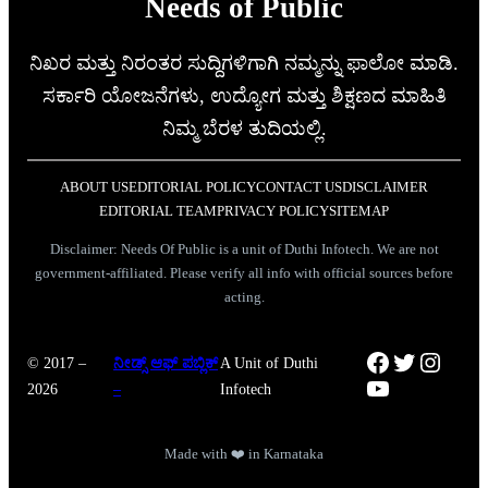
Needs of Public
ನಿಖರ ಮತ್ತು ನಿರಂತರ ಸುದ್ದಿಗಳಿಗಾಗಿ ನಮ್ಮನ್ನು ಫಾಲೋ ಮಾಡಿ.
ಸರ್ಕಾರಿ ಯೋಜನೆಗಳು, ಉದ್ಯೋಗ ಮತ್ತು ಶಿಕ್ಷಣದ ಮಾಹಿತಿ
ನಿಮ್ಮ ಬೆರಳ ತುದಿಯಲ್ಲಿ.
ABOUT US
EDITORIAL POLICY
CONTACT US
DISCLAIMER
EDITORIAL TEAM
PRIVACY POLICY
SITEMAP
Disclaimer: Needs Of Public is a unit of Duthi Infotech. We are not
government-affiliated. Please verify all info with official sources before
acting.
Facebook
Twitter
Instag
© 2017 –
ನೀಡ್ಸ್ ಆಫ್ ಪಬ್ಲಿಕ್
A Unit of Duthi
YouTube
2026
–
Infotech
Made with ❤️ in Karnataka