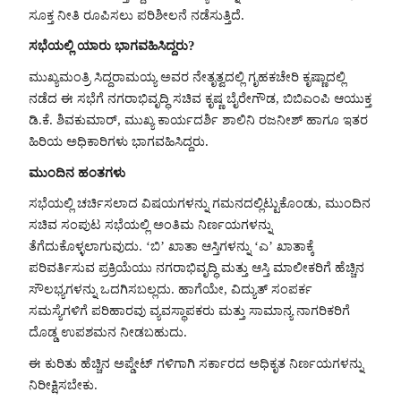
ಸೂಕ್ತ ನೀತಿ ರೂಪಿಸಲು ಪರಿಶೀಲನೆ ನಡೆಸುತ್ತಿದೆ.
ಸಭೆಯಲ್ಲಿ ಯಾರು ಭಾಗವಹಿಸಿದ್ದರು?
ಮುಖ್ಯಮಂತ್ರಿ ಸಿದ್ದರಾಮಯ್ಯ ಅವರ ನೇತೃತ್ವದಲ್ಲಿ ಗೃಹಕಚೇರಿ ಕೃಷ್ಣಾದಲ್ಲಿ
ನಡೆದ ಈ ಸಭೆಗೆ ನಗರಾಭಿವೃದ್ಧಿ ಸಚಿವ ಕೃಷ್ಣ ಬೈರೇಗೌಡ, ಬಿಬಿಎಂಪಿ ಆಯುಕ್ತ
ಡಿ.ಕೆ. ಶಿವಕುಮಾರ್, ಮುಖ್ಯ ಕಾರ್ಯದರ್ಶಿ ಶಾಲಿನಿ ರಜನೀಶ್ ಹಾಗೂ ಇತರ
ಹಿರಿಯ ಅಧಿಕಾರಿಗಳು ಭಾಗವಹಿಸಿದ್ದರು.
ಮುಂದಿನ ಹಂತಗಳು
ಸಭೆಯಲ್ಲಿ ಚರ್ಚಿಸಲಾದ ವಿಷಯಗಳನ್ನು ಗಮನದಲ್ಲಿಟ್ಟುಕೊಂಡು, ಮುಂದಿನ
ಸಚಿವ ಸಂಪುಟ ಸಭೆಯಲ್ಲಿ ಅಂತಿಮ ನಿರ್ಣಯಗಳನ್ನು
ತೆಗೆದುಕೊಳ್ಳಲಾಗುವುದು. ‘ಬಿ’ ಖಾತಾ ಆಸ್ತಿಗಳನ್ನು ‘ಎ’ ಖಾತಾಕ್ಕೆ
ಪರಿವರ್ತಿಸುವ ಪ್ರಕ್ರಿಯೆಯು ನಗರಾಭಿವೃದ್ಧಿ ಮತ್ತು ಆಸ್ತಿ ಮಾಲೀಕರಿಗೆ ಹೆಚ್ಚಿನ
ಸೌಲಭ್ಯಗಳನ್ನು ಒದಗಿಸಬಲ್ಲದು. ಹಾಗೆಯೇ, ವಿದ್ಯುತ್ ಸಂಪರ್ಕ
ಸಮಸ್ಯೆಗಳಿಗೆ ಪರಿಹಾರವು ವ್ಯವಸ್ಥಾಪಕರು ಮತ್ತು ಸಾಮಾನ್ಯ ನಾಗರಿಕರಿಗೆ
ದೊಡ್ಡ ಉಪಶಮನ ನೀಡಬಹುದು.
ಈ ಕುರಿತು ಹೆಚ್ಚಿನ ಅಪ್ಡೇಟ್ ಗಳಿಗಾಗಿ ಸರ್ಕಾರದ ಅಧಿಕೃತ ನಿರ್ಣಯಗಳನ್ನು
ನಿರೀಕ್ಷಿಸಬೇಕು.