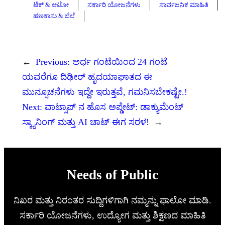
ಟೆಕ್ & ಆಟೋ
ಸರ್ಕಾರಿ ಯೋಜನೆಗಳು
ಸಾರ್ವಜನಿಕ ಮಾಹಿತಿ
ಹಣಕಾಸು & ಬೆಲೆ
←
Previous:
ಅರ್ಧ ಗಂಟೆಯಿಂದ 24 ಗಂಟೆ
ಯವರೆಗೂ ದಿಢೀರ್‌ ಹೃದಯಾಘಾತದ ಈ
ಮುನ್ಸೂಚನೆಗಳು ಇದ್ದೇ ಇರುತ್ತವೆ, ಗಮನಿಸಬೇಕಷ್ಟೇ.!
Next:
ವಾಟ್ಸಾಪ್ ನ ಹೊಸ ಅಪ್ಡೇಟ್: ಡಾಕ್ಯುಮೆಂಟ್
ಸ್ಕ್ಯಾನಿಂಗ್ ಮತ್ತು AI ಚಾಟ್ ಈಗ ಸರಳ!
→
Needs of Public
ನಿಖರ ಮತ್ತು ನಿರಂತರ ಸುದ್ದಿಗಳಿಗಾಗಿ ನಮ್ಮನ್ನು ಫಾಲೋ ಮಾಡಿ.
ಸರ್ಕಾರಿ ಯೋಜನೆಗಳು, ಉದ್ಯೋಗ ಮತ್ತು ಶಿಕ್ಷಣದ ಮಾಹಿತಿ