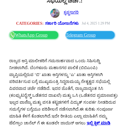
ಸಭೆಯಲ್ಲಿ ಚರ್ಚೆ.!
ಕೃಷ್ಣಸಾಗರಿ
CATEGORIES:
ಸರ್ಕಾರಿ ಯೋಜನೆಗಳು
Jul 4, 2025 1:29 PM
WhatsApp Group
Telegram Group
ರಾಜ್ಯದ ಆಸ್ತಿ ಮಾಲೀಕರಿಗೆ ಗಮನಾರ್ಹವಾದ ಒಂದು ಸಿಹಿಸುದ್ದಿ
ನೀಡಲಾಗಿದೆ. ಬೆಂಗಳೂರು ಮಹಾನಗರ ಪಾಲಿಕೆ (ಬಿಬಿಎಂಪಿ)
ವ್ಯಾಪ್ತಿಯಲ್ಲಿರುವ ‘ಬಿ’ ಖಾತಾ ಆಸ್ತಿಗಳನ್ನು ‘ಎ’ ಖಾತಾ ಆಸ್ತಿಗಳಾಗಿ
ಪರಿವರ್ತಿಸುವ ಬಗ್ಗೆ ಮುಖ್ಯಮಂತ್ರಿ ಸಿದ್ದರಾಮಯ್ಯ ನೇತೃತ್ವದ ಸಭೆಯಲ್ಲಿ
ವಿವರವಾದ ಚರ್ಚೆ ನಡೆದಿದೆ. ಇದರ ಜೊತೆಗೆ, ರಾಜ್ಯದಾದ್ಯಂತ ಸಿಸಿ
(ಕಂಪ್ಯುಟರೈಸ್ಡ್ ಒಡೆತನದ ದಾಖಲೆ) ಮತ್ತು ಒಸಿ (ಒಡೆತನದ ಪ್ರಮಾಣಪತ್ರ)
ಇಲ್ಲದ ವಾಣಿಜ್ಯ ಮತ್ತು ವಸತಿ ಕಟ್ಟಡಗಳಿಗೆ ವಿದ್ಯುತ್ ಸಂಪರ್ಕ ನೀಡದಿರುವ
ಸಮಸ್ಯೆಗಳ ಬಗ್ಗೆಯೂ ಪರಿಶೀಲನೆ ನಡೆಸಲಾಗಿದೆ.ಈ ಕುರಿತು ಸಂಪೂರ್ಣ
ಮಾಹಿತಿ ಕೆಳಗೆ ಕೊಡಲಾಗಿದೆ.ಇದೇ ರೀತಿಯ ಎಲ್ಲಾ ಮಾಹಿತಿಗೆ ನಮ್ಮ
ಟೆಲಿಗ್ರಾಂ ಚಾನೆಲ್ ಗೆ ಈ ಕೂಡಲೇ ಜಾಯಿನ್ ಆಗಲು
ಇಲ್ಲಿ ಕ್ಲಿಕ್ ಮಾಡಿ