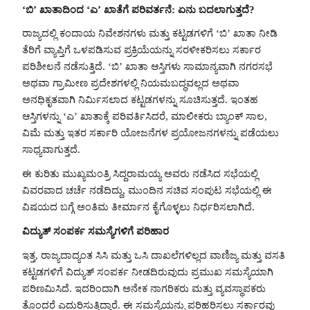
‘ಬಿ’ ಖಾತಾದಿಂದ ‘ಎ’ ಖಾತೆಗೆ ಪರಿವರ್ತನೆ: ಏನು ಬದಲಾಗುತ್ತದೆ?
ರಾಜ್ಯದಲ್ಲಿ ಕಂದಾಯ ನಿವೇಶನಗಳು ಮತ್ತು ಕಟ್ಟಡಗಳಿಗೆ ‘ಬಿ’ ಖಾತಾ ನೀಡಿ
ತೆರಿಗೆ ವ್ಯಾಪ್ತಿಗೆ ಒಳಪಡಿಸುವ ಪ್ರಕ್ರಿಯೆಯನ್ನು ಸರಳೀಕರಿಸಲು ಸರ್ಕಾರ
ಪರಿಶೀಲನೆ ನಡೆಸುತ್ತಿದೆ. ‘ಬಿ’ ಖಾತಾ ಆಸ್ತಿಗಳು ಸಾಮಾನ್ಯವಾಗಿ ನಗರಸಭೆ
ಅಥವಾ ಗ್ರಾಮೀಣ ಪ್ರದೇಶಗಳಲ್ಲಿ ನಿಯಮಬದ್ಧವಲ್ಲದ ಅಥವಾ
ಅನಧಿಕೃತವಾಗಿ ನಿರ್ಮಿಸಲಾದ ಕಟ್ಟಡಗಳನ್ನು ಸೂಚಿಸುತ್ತದೆ. ಇಂತಹ
ಆಸ್ತಿಗಳನ್ನು ‘ಎ’ ಖಾತಾಕ್ಕೆ ಪರಿವರ್ತಿಸಿದರೆ, ಮಾಲೀಕರು ಬ್ಯಾಂಕ್ ಸಾಲ,
ವಿಮೆ ಮತ್ತು ಇತರ ಸರ್ಕಾರಿ ಯೋಜನೆಗಳ ಪ್ರಯೋಜನಗಳನ್ನು ಪಡೆಯಲು
ಸಾಧ್ಯವಾಗುತ್ತದೆ.
ಈ ಕುರಿತು ಮುಖ್ಯಮಂತ್ರಿ ಸಿದ್ದರಾಮಯ್ಯ ಅವರು ನಡೆಸಿದ ಸಭೆಯಲ್ಲಿ
ವಿವರವಾದ ಚರ್ಚೆ ನಡೆದಿದ್ದು, ಮುಂದಿನ ಸಚಿವ ಸಂಪುಟ ಸಭೆಯಲ್ಲಿ ಈ
ವಿಷಯದ ಬಗ್ಗೆ ಅಂತಿಮ ತೀರ್ಮಾನ ಕೈಗೊಳ್ಳಲು ನಿರ್ಧರಿಸಲಾಗಿದೆ.
ವಿದ್ಯುತ್ ಸಂಪರ್ಕ ಸಮಸ್ಯೆಗಳಿಗೆ ಪರಿಹಾರ
ಇತ್ತ, ರಾಜ್ಯದಾದ್ಯಂತ ಸಿಸಿ ಮತ್ತು ಒಸಿ ದಾಖಲೆಗಳಿಲ್ಲದ ವಾಣಿಜ್ಯ ಮತ್ತು ವಸತಿ
ಕಟ್ಟಡಗಳಿಗೆ ವಿದ್ಯುತ್ ಸಂಪರ್ಕ ನೀಡದಿರುವುದು ಪ್ರಮುಖ ಸಮಸ್ಯೆಯಾಗಿ
ಪರಿಣಮಿಸಿದೆ. ಇದರಿಂದಾಗಿ ಅನೇಕ ನಾಗರಿಕರು ಮತ್ತು ವ್ಯವಸ್ಥಾಪಕರು
ತೊಂದರೆ ಎದುರಿಸುತ್ತಿದ್ದಾರೆ. ಈ ಸಮಸ್ಯೆಯನ್ನು ಪರಿಹರಿಸಲು ಸರ್ಕಾರವು