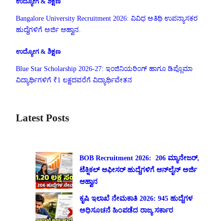
ಉದ್ಯೋಗ & ಶಿಕ್ಷಣ
Bangalore University Recruitment 2026: ವಿವಿಧ ಅತಿಥಿ ಉಪನ್ಯಾಸಕರ
ಹುದ್ದೆಗಳಿಗೆ ಅರ್ಜಿ ಆಹ್ವಾನ.
ಉದ್ಯೋಗ & ಶಿಕ್ಷಣ
Blue Star Scholarship 2026-27: ಇಂಜಿನಿಯರಿಂಗ್ ಹಾಗೂ ಡಿಪ್ಲೊಮಾ
ವಿದ್ಯಾರ್ಥಿಗಳಿಗೆ ₹1 ಲಕ್ಷದವರೆಗೆ ವಿದ್ಯಾರ್ಥಿವೇತನ
Latest Posts
BOB Recruitment 2026: 206 ಮ್ಯಾನೇಜರ್,
ಟೆಕ್ನಿಕಲ್ ಆಫೀಸರ್ ಹುದ್ದೆಗಳಿಗೆ ಆನ್‌ಲೈನ್ ಅರ್ಜಿ
ಆಹ್ವಾನ
ಕೃಷಿ ಇಲಾಖೆ ನೇಮಕಾತಿ 2026: 945 ಹುದ್ದೆಗಳ
ಅಧಿಸೂಚನೆ ಹಿಂಪಡೆದ ರಾಜ್ಯ ಸರ್ಕಾರ