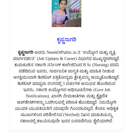
ಕೃಷ್ಣಸಾಗರಿ
ಕೃಷ್ಣಸಾಗರಿ
ಅವರು NeedsOfPublic.in ನ ‘ಉದ್ಯೋಗ ಮತ್ತು ವೃತ್ತಿ
ಮಾರ್ಗದರ್ಶನ’ (Job Updates & Career) ವಿಭಾಗದ ಮುಖ್ಯಸ್ಥರಾಗಿದ್ದಾರೆ.
ತುಮಕೂರಿನ ಸರ್ಕಾರಿ ನರ್ಸಿಂಗ್ ಕಾಲೇಜಿನಿಂದ B.Sc (Nursing) ಪದವಿ
ಪಡೆದಿರುವ ಇವರು, ಸಾರ್ವಜನಿಕ ಜಾಗೃತಿ ಮತ್ತು ಮಾಹಿತಿ ನೀಡುವ
ಆಸಕ್ತಿಯಿಂದಾಗಿ ಡಿಜಿಟಲ್ ಪತ್ರಿಕೋದ್ಯಮ ಕ್ಷೇತ್ರವನ್ನು ಆಯ್ದುಕೊಂಡಿದ್ದಾರೆ.
ಡಿಜಿಟಲ್ ಮಾಧ್ಯಮ ರಂಗದಲ್ಲಿ 3 ವರ್ಷಗಳ ಅನುಭವ ಹೊಂದಿರುವ
ಇವರು, ಸರ್ಕಾರಿ ಉದ್ಯೋಗದ ಅಧಿಸೂಚನೆಗಳು (Govt Job
Notifications), ಖಾಸಗಿ ನೇಮಕಾತಿಗಳು ಮತ್ತು ಶೈಕ್ಷಣಿಕ
ಅಪ್‌ಡೇಟ್‌ಗಳನ್ನು ಒದಗಿಸುವಲ್ಲಿ ಪರಿಣತಿ ಹೊಂದಿದ್ದಾರೆ. ನಿರುದ್ಯೋಗಿ
ಯುವಕ-ಯುವತಿಯರಿಗೆ ಯಾವುದೇ ಗೊಂದಲವಿಲ್ಲದೆ, ಕೇವಲ ಅಧಿಕೃತ
ಮೂಲಗಳಿಂದ ಪರಿಶೀಲಿಸಿದ (Verified) ನಿಖರ ಮಾಹಿತಿಯನ್ನು
ಸಕಾಲದಲ್ಲಿ ತಲುಪಿಸುವುದೇ ಇವರ ಬರವಣಿಗೆಯ ಶೈಲಿಯಾಗಿದೆ.