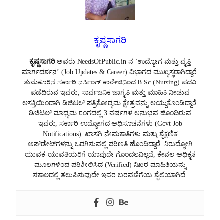
ಕೃಷ್ಣಸಾಗರಿ
ಕೃಷ್ಣಸಾಗರಿ
ಅವರು NeedsOfPublic.in ನ ‘ಉದ್ಯೋಗ ಮತ್ತು ವೃತ್ತಿ
ಮಾರ್ಗದರ್ಶನ’ (Job Updates & Career) ವಿಭಾಗದ ಮುಖ್ಯಸ್ಥರಾಗಿದ್ದಾರೆ.
ತುಮಕೂರಿನ ಸರ್ಕಾರಿ ನರ್ಸಿಂಗ್ ಕಾಲೇಜಿನಿಂದ B.Sc (Nursing) ಪದವಿ
ಪಡೆದಿರುವ ಇವರು, ಸಾರ್ವಜನಿಕ ಜಾಗೃತಿ ಮತ್ತು ಮಾಹಿತಿ ನೀಡುವ
ಆಸಕ್ತಿಯಿಂದಾಗಿ ಡಿಜಿಟಲ್ ಪತ್ರಿಕೋದ್ಯಮ ಕ್ಷೇತ್ರವನ್ನು ಆಯ್ದುಕೊಂಡಿದ್ದಾರೆ.
ಡಿಜಿಟಲ್ ಮಾಧ್ಯಮ ರಂಗದಲ್ಲಿ 3 ವರ್ಷಗಳ ಅನುಭವ ಹೊಂದಿರುವ
ಇವರು, ಸರ್ಕಾರಿ ಉದ್ಯೋಗದ ಅಧಿಸೂಚನೆಗಳು (Govt Job
Notifications), ಖಾಸಗಿ ನೇಮಕಾತಿಗಳು ಮತ್ತು ಶೈಕ್ಷಣಿಕ
ಅಪ್‌ಡೇಟ್‌ಗಳನ್ನು ಒದಗಿಸುವಲ್ಲಿ ಪರಿಣತಿ ಹೊಂದಿದ್ದಾರೆ. ನಿರುದ್ಯೋಗಿ
ಯುವಕ-ಯುವತಿಯರಿಗೆ ಯಾವುದೇ ಗೊಂದಲವಿಲ್ಲದೆ, ಕೇವಲ ಅಧಿಕೃತ
ಮೂಲಗಳಿಂದ ಪರಿಶೀಲಿಸಿದ (Verified) ನಿಖರ ಮಾಹಿತಿಯನ್ನು
ಸಕಾಲದಲ್ಲಿ ತಲುಪಿಸುವುದೇ ಇವರ ಬರವಣಿಗೆಯ ಶೈಲಿಯಾಗಿದೆ.