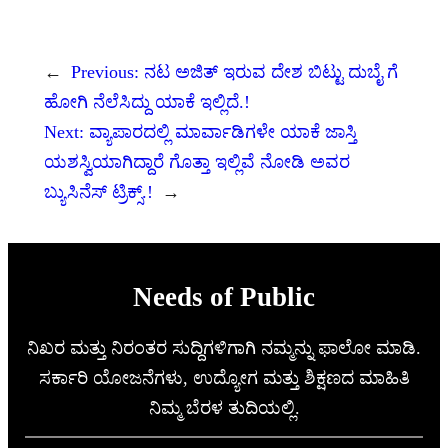
←
Previous:
ನಟ ಅಜಿತ್ ಇರುವ ದೇಶ ಬಿಟ್ಟು ದುಬೈ ಗೆ
ಹೋಗಿ ನೆಲೆಸಿದ್ದು ಯಾಕೆ ಇಲ್ಲಿದೆ.!
Next:
ವ್ಯಾಪಾರದಲ್ಲಿ ಮಾರ್ವಾಡಿಗಳೇ ಯಾಕೆ ಜಾಸ್ತಿ
ಯಶಸ್ವಿಯಾಗಿದ್ದಾರೆ ಗೊತ್ತಾ ಇಲ್ಲಿವೆ ನೋಡಿ ಅವರ
ಬ್ಯುಸಿನೆಸ್ ಟ್ರಿಕ್ಸ್.!
→
Needs of Public
ನಿಖರ ಮತ್ತು ನಿರಂತರ ಸುದ್ದಿಗಳಿಗಾಗಿ ನಮ್ಮನ್ನು ಫಾಲೋ ಮಾಡಿ.
ಸರ್ಕಾರಿ ಯೋಜನೆಗಳು, ಉದ್ಯೋಗ ಮತ್ತು ಶಿಕ್ಷಣದ ಮಾಹಿತಿ
ನಿಮ್ಮ ಬೆರಳ ತುದಿಯಲ್ಲಿ.