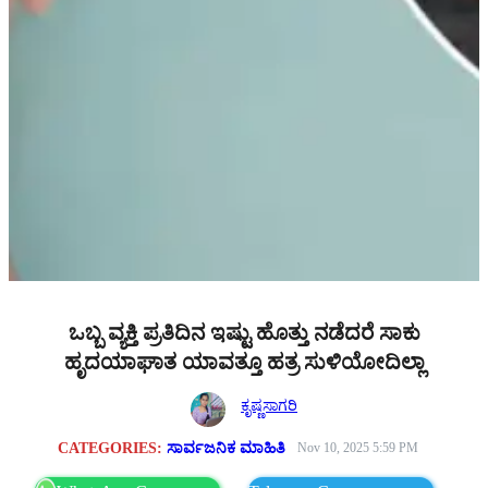
ಒಬ್ಬ ವ್ಯಕ್ತಿ ಪ್ರತಿದಿನ ಇಷ್ಟು ಹೊತ್ತು ನಡೆದರೆ ಸಾಕು
ಹೃದಯಾಘಾತ ಯಾವತ್ತೂ ಹತ್ರ ಸುಳಿಯೋದಿಲ್ಲಾ
ಕೃಷ್ಣಸಾಗರಿ
CATEGORIES:
ಸಾರ್ವಜನಿಕ ಮಾಹಿತಿ
Nov 10, 2025 5:59 PM