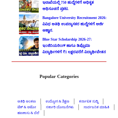
ಇಲಾಖೆಯಲ್ಲಿ 750 ಹುದ್ದೆಗಳಿಗೆ ಅಧಿಕೃತ
ಅಧಿಸೂಚನೆ ಪ್ರಕಟ.
Bangalore University Recruitment 2026:
ವಿವಿಧ ಅತಿಥಿ ಉಪನ್ಯಾಸಕರ ಹುದ್ದೆಗಳಿಗೆ ಅರ್ಜಿ
ಆಹ್ವಾನ.
Blue Star Scholarship 2026-27:
ಇಂಜಿನಿಯರಿಂಗ್ ಹಾಗೂ ಡಿಪ್ಲೊಮಾ
ವಿದ್ಯಾರ್ಥಿಗಳಿಗೆ ₹1 ಲಕ್ಷದವರೆಗೆ ವಿದ್ಯಾರ್ಥಿವೇತನ
Popular Categories
ಅತಿಥಿ ಅಂಕಣ
ಉದ್ಯೋಗ & ಶಿಕ್ಷಣ
ಕರ್ನಾಟಕ ಸುದ್ದಿ
ಟೆಕ್ & ಆಟೋ
ಸರ್ಕಾರಿ ಯೋಜನೆಗಳು
ಸಾರ್ವಜನಿಕ ಮಾಹಿತಿ
ಹಣಕಾಸು & ಬೆಲೆ