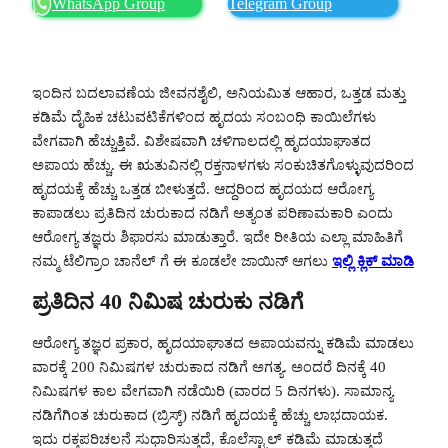
WhatsApp Group
Telegram Group
ಇಂದಿನ ಬದಲಾವಣೆಯ ಜೀವನಶೈಲಿ, ಅನಿಯಮಿತ ಆಹಾರ, ಒತ್ತಡ ಮತ್ತು
ಕಡಿಮೆ ದೈಹಿಕ ಚಟುವಟಿಕೆಗಳಿಂದ ಹೃದಯ ಸಂಬಂಧಿ ಕಾಯಿಲೆಗಳು
ವೇಗವಾಗಿ ಹೆಚ್ಚುತ್ತಿವೆ. ವಿಶೇಷವಾಗಿ ಚಳಿಗಾಲದಲ್ಲಿ ಹೃದಯಾಘಾತದ
ಅಪಾಯ ಹೆಚ್ಚು. ಈ ಋತುವಿನಲ್ಲಿ ರಕ್ತನಾಳಗಳು ಸಂಕುಚಿತಗೊಳ್ಳುವುದರಿಂದ
ಹೃದಯಕ್ಕೆ ಹೆಚ್ಚು ಒತ್ತಡ ಬೀಳುತ್ತದೆ. ಆದ್ದರಿಂದ ಹೃದಯದ ಆರೋಗ್ಯ
ಕಾಪಾಡಲು ಪ್ರತಿದಿನ ಚುರುಕಾದ ನಡಿಗೆ ಅತ್ಯಂತ ಪರಿಣಾಮಕಾರಿ ಎಂದು
ಆರೋಗ್ಯ ತಜ್ಞರು ಶಿಫಾರಸು ಮಾಡುತ್ತಾರೆ. ಇದೇ ರೀತಿಯ ಎಲ್ಲಾ ಮಾಹಿತಿಗೆ
ನಮ್ಮ ಟೆಲಿಗ್ರಾಂ ಚಾನೆಲ್ ಗೆ ಈ ಕೂಡಲೇ ಜಾಯಿನ್ ಆಗಲು
ಇಲ್ಲಿ ಕ್ಲಿಕ್ ಮಾಡಿ
ಪ್ರತಿದಿನ 40 ನಿಮಿಷ ಚುರುಕು ನಡಿಗೆ
ಆರೋಗ್ಯ ತಜ್ಞರ ಪ್ರಕಾರ, ಹೃದಯಾಘಾತದ ಅಪಾಯವನ್ನು ಕಡಿಮೆ ಮಾಡಲು
ವಾರಕ್ಕೆ 200 ನಿಮಿಷಗಳ ಚುರುಕಾದ ನಡಿಗೆ ಅಗತ್ಯ. ಅಂದರೆ ದಿನಕ್ಕೆ 40
ನಿಮಿಷಗಳ ಕಾಲ ವೇಗವಾಗಿ ನಡೆಯಿರಿ (ವಾರದ 5 ದಿನಗಳು). ಸಾಮಾನ್ಯ
ನಡಿಗೆಗಿಂತ ಚುರುಕಾದ (ಬ್ರಿಸ್ಕ್) ನಡಿಗೆ ಹೃದಯಕ್ಕೆ ಹೆಚ್ಚು ಲಾಭದಾಯಕ.
ಇದು ರಕ್ತಪರಿಚಲನೆ ಸುಧಾರಿಸುತ್ತದೆ, ಕೊಲೆಸ್ಟ್ರಾಲ್ ಕಡಿಮೆ ಮಾಡುತ್ತದೆ