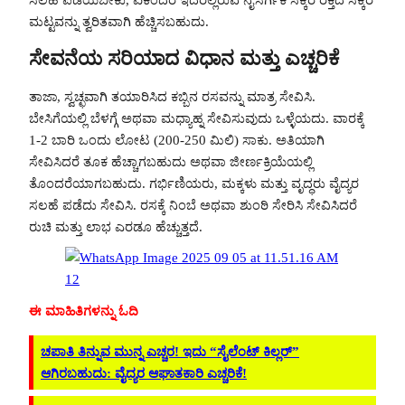
ಸಲಹೆ ಪಡೆಯಬೇಕು, ಏಕೆಂದರೆ ಇದರಲ್ಲಿರುವ ನೈಸರ್ಗಿಕ ಸಕ್ಕರೆ ರಕ್ತದ ಸಕ್ಕರೆ
ಮಟ್ಟವನ್ನು ತ್ವರಿತವಾಗಿ ಹೆಚ್ಚಿಸಬಹುದು.
ಸೇವನೆಯ ಸರಿಯಾದ ವಿಧಾನ ಮತ್ತು ಎಚ್ಚರಿಕೆ
ತಾಜಾ, ಸ್ವಚ್ಛವಾಗಿ ತಯಾರಿಸಿದ ಕಬ್ಬಿನ ರಸವನ್ನು ಮಾತ್ರ ಸೇವಿಸಿ.
ಬೇಸಿಗೆಯಲ್ಲಿ ಬೆಳಗ್ಗೆ ಅಥವಾ ಮಧ್ಯಾಹ್ನ ಸೇವಿಸುವುದು ಒಳ್ಳೆಯದು. ವಾರಕ್ಕೆ
1-2 ಬಾರಿ ಒಂದು ಲೋಟ (200-250 ಮಿಲಿ) ಸಾಕು. ಅತಿಯಾಗಿ
ಸೇವಿಸಿದರೆ ತೂಕ ಹೆಚ್ಚಾಗಬಹುದು ಅಥವಾ ಜೀರ್ಣಕ್ರಿಯೆಯಲ್ಲಿ
ತೊಂದರೆಯಾಗಬಹುದು. ಗರ್ಭಿಣಿಯರು, ಮಕ್ಕಳು ಮತ್ತು ವೃದ್ಧರು ವೈದ್ಯರ
ಸಲಹೆ ಪಡೆದು ಸೇವಿಸಿ. ರಸಕ್ಕೆ ನಿಂಬೆ ಅಥವಾ ಶುಂಠಿ ಸೇರಿಸಿ ಸೇವಿಸಿದರೆ
ರುಚಿ ಮತ್ತು ಲಾಭ ಎರಡೂ ಹೆಚ್ಚುತ್ತದೆ.
ಈ ಮಾಹಿತಿಗಳನ್ನು ಓದಿ
ಚಪಾತಿ ತಿನ್ನುವ ಮುನ್ನ ಎಚ್ಚರ! ಇದು “ಸೈಲೆಂಟ್ ಕಿಲ್ಲರ್”
ಆಗಿರಬಹುದು: ವೈದ್ಯರ ಆಘಾತಕಾರಿ ಎಚ್ಚರಿಕೆ!