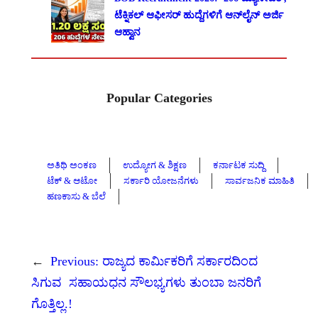
ಟೆಕ್ನಿಕಲ್ ಆಫೀಸರ್ ಹುದ್ದೆಗಳಿಗೆ ಆನ್‌ಲೈನ್ ಅರ್ಜಿ
ಆಹ್ವಾನ
Popular Categories
ಅತಿಥಿ ಅಂಕಣ
ಉದ್ಯೋಗ & ಶಿಕ್ಷಣ
ಕರ್ನಾಟಕ ಸುದ್ದಿ
ಟೆಕ್ & ಆಟೋ
ಸರ್ಕಾರಿ ಯೋಜನೆಗಳು
ಸಾರ್ವಜನಿಕ ಮಾಹಿತಿ
ಹಣಕಾಸು & ಬೆಲೆ
←
Previous:
ರಾಜ್ಯದ ಕಾರ್ಮಿಕರಿಗೆ ಸರ್ಕಾರದಿಂದ
ಸಿಗುವ ಸಹಾಯಧನ ಸೌಲಭ್ಯಗಳು ತುಂಬಾ ಜನರಿಗೆ
ಗೊತ್ತಿಲ್ಲ.!