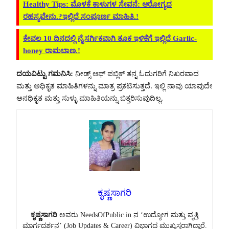
Healthy Tips: ಮೊಳಕೆ ಕಾಳುಗಳ ಸೇವನೆ: ಆರೋಗ್ಯದ
ರಹಸ್ಯವೇನು.?ಇಲ್ಲಿದೆ ಸಂಪೂರ್ಣ ಮಾಹಿತಿ.!
ಕೇವಲ 10 ದಿನದಲ್ಲಿ ನೈಸರ್ಗಿಕವಾಗಿ ತೂಕ ಇಳಿಕೆಗೆ ಇಲ್ಲಿದೆ Garlic-
honey ರಾಮಬಾಣ.!
ದಯವಿಟ್ಟು ಗಮನಿಸಿ:
ನೀಡ್ಸ್ ಆಫ್ ಪಬ್ಲಿಕ್ ತನ್ನ ಓದುಗರಿಗೆ ನಿಖರವಾದ
ಮತ್ತು ಅಧಿಕೃತ ಮಾಹಿತಿಗಳನ್ನು ಮಾತ್ರ ಪ್ರಕಟಿಸುತ್ತದೆ. ಇಲ್ಲಿ ನಾವು ಯಾವುದೇ
ಅನಧಿಕೃತ ಮತ್ತು ಸುಳ್ಳು ಮಾಹಿತಿಯನ್ನು ಬಿತ್ತರಿಸುವುದಿಲ್ಲ.
ಕೃಷ್ಣಸಾಗರಿ
ಕೃಷ್ಣಸಾಗರಿ
ಅವರು NeedsOfPublic.in ನ ‘ಉದ್ಯೋಗ ಮತ್ತು ವೃತ್ತಿ
ಮಾರ್ಗದರ್ಶನ’ (Job Updates & Career) ವಿಭಾಗದ ಮುಖ್ಯಸ್ಥರಾಗಿದ್ದಾರೆ.