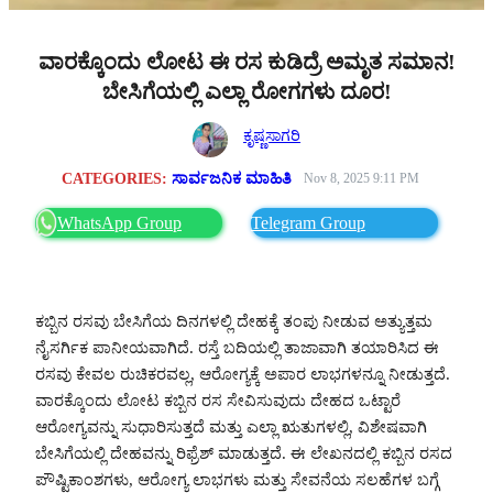
ವಾರಕ್ಕೊಂದು ಲೋಟ ಈ ರಸ ಕುಡಿದ್ರೆ ಅಮೃತ ಸಮಾನ!
ಬೇಸಿಗೆಯಲ್ಲಿ ಎಲ್ಲಾ ರೋಗಗಳು ದೂರ!
ಕೃಷ್ಣಸಾಗರಿ
CATEGORIES:
ಸಾರ್ವಜನಿಕ ಮಾಹಿತಿ
Nov 8, 2025 9:11 PM
WhatsApp Group
Telegram Group
ಕಬ್ಬಿನ ರಸವು ಬೇಸಿಗೆಯ ದಿನಗಳಲ್ಲಿ ದೇಹಕ್ಕೆ ತಂಪು ನೀಡುವ ಅತ್ಯುತ್ತಮ
ನೈಸರ್ಗಿಕ ಪಾನೀಯವಾಗಿದೆ. ರಸ್ತೆ ಬದಿಯಲ್ಲಿ ತಾಜಾವಾಗಿ ತಯಾರಿಸಿದ ಈ
ರಸವು ಕೇವಲ ರುಚಿಕರವಲ್ಲ, ಆರೋಗ್ಯಕ್ಕೆ ಅಪಾರ ಲಾಭಗಳನ್ನೂ ನೀಡುತ್ತದೆ.
ವಾರಕ್ಕೊಂದು ಲೋಟ ಕಬ್ಬಿನ ರಸ ಸೇವಿಸುವುದು ದೇಹದ ಒಟ್ಟಾರೆ
ಆರೋಗ್ಯವನ್ನು ಸುಧಾರಿಸುತ್ತದೆ ಮತ್ತು ಎಲ್ಲಾ ಋತುಗಳಲ್ಲಿ, ವಿಶೇಷವಾಗಿ
ಬೇಸಿಗೆಯಲ್ಲಿ ದೇಹವನ್ನು ರಿಫ್ರೆಶ್ ಮಾಡುತ್ತದೆ. ಈ ಲೇಖನದಲ್ಲಿ ಕಬ್ಬಿನ ರಸದ
ಪೌಷ್ಟಿಕಾಂಶಗಳು, ಆರೋಗ್ಯ ಲಾಭಗಳು ಮತ್ತು ಸೇವನೆಯ ಸಲಹೆಗಳ ಬಗ್ಗೆ