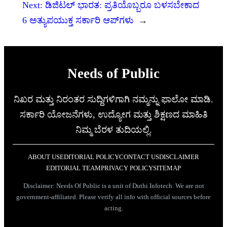
Next:
ಡಿಜಿಟಲ್ ಭಾರತ: ಪ್ರತಿಯೊಬ್ಬರೂ ಬಳಸಬೇಕಾದ
6 ಅತ್ಯುಪಯುಕ್ತ ಸರ್ಕಾರಿ ಆಪ್‌ಗಳು
→
Needs of Public
ನಿಖರ ಮತ್ತು ನಿರಂತರ ಸುದ್ದಿಗಳಿಗಾಗಿ ನಮ್ಮನ್ನು ಫಾಲೋ ಮಾಡಿ.
ಸರ್ಕಾರಿ ಯೋಜನೆಗಳು, ಉದ್ಯೋಗ ಮತ್ತು ಶಿಕ್ಷಣದ ಮಾಹಿತಿ
ನಿಮ್ಮ ಬೆರಳ ತುದಿಯಲ್ಲಿ.
ABOUT US
EDITORIAL POLICY
CONTACT US
DISCLAIMER
EDITORIAL TEAM
PRIVACY POLICY
SITEMAP
Disclaimer: Needs Of Public is a unit of Duthi Infotech. We are not
government-affiliated. Please verify all info with official sources before
acting.