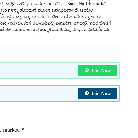
್ ಜಗತ್ತಿಗೆ ಕಾಲಿಟ್ಟರು. ಇವರು ಆರಂಭಿಸಿದ “Suddi No.1 Kannada”
ಸ್ಕ್ರೈಬರ್‌ಗಳನ್ನು ಹೊಂದುವ ಮೂಲಕ ಜನಪ್ರಿಯವಾಗಿದೆ. ಡಿಜಿಟಲ್
ಂದ್ರ ಮತ್ತು ರಾಜ್ಯ ಸರ್ಕಾರದ ಸಂಕೀರ್ಣ ಯೋಜನೆಗಳನ್ನು ಹಾಗೂ
ಮತ್ತು ಸಾರ್ವಜನಿಕರಿಗೆ ತಲುಪಿಸುವಲ್ಲಿ ಎಕ್ಸ್‌ಪರ್ಟ್ ಆಗಿದ್ದಾರೆ. ಇದರ ಜೊತೆಗೆ
ೋ ಕಂಟೆಂಟ್ ಮೂಲಕ ಜನರಲ್ಲಿ ಜಾಗೃತಿ ಮೂಡಿಸುವುದು ಇವರ ಬರವಣಿಗೆಯ
Join Now
Join Now
re marked
*