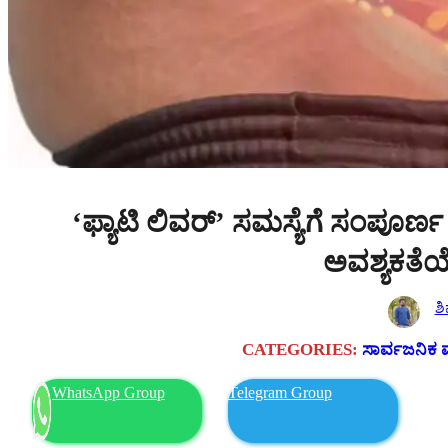
‘ಫ್ಯಾಟಿ ಲಿವರ್’ ಸಮಸ್ಯೆಗೆ ಸಂಪೂರ
ಅವಶ್ಯಕತೆಯೇ
ಶ
CATEGORIES:
ಸಾರ್ವಜನಿಕ 
WhatsApp Group
Telegram Group