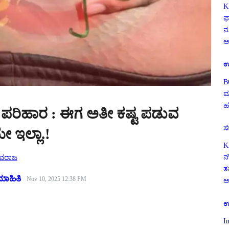
K
ಫ
ನ
ಅ
ಉ
B
ಮ
ಹ
್ಣ ಪರಿಹಾರ : ಈಗ ಅತೀ ಕಷ್ಟ ಪಡುವ
ಸ
 ಇಲ್ಲಾ.!
K
ಿವರಾಜ
ನ
ತ
ಮಾಹಿತಿ
Nov 10, 2025 12:38 PM
ಅ
ಉ
I