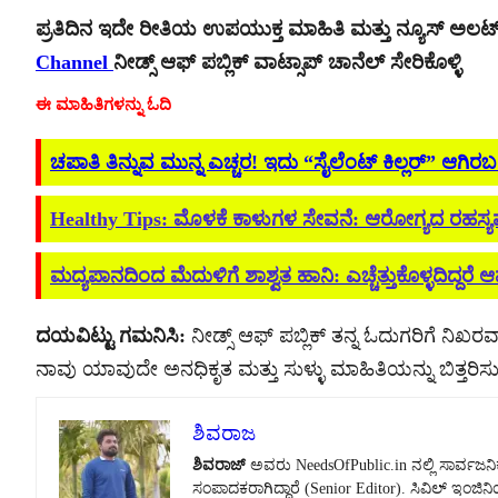
ಪ್ರತಿದಿನ ಇದೇ ರೀತಿಯ ಉಪಯುಕ್ತ ಮಾಹಿತಿ ಮತ್ತು ನ್ಯೂಸ್ ಅಲ
Channel
ನೀಡ್ಸ್ ಆಫ್ ಪಬ್ಲಿಕ್ ವಾಟ್ಸಾಪ್ ಚಾನೆಲ್ ಸೇರಿಕೊಳ್ಳಿ
ಈ ಮಾಹಿತಿಗಳನ್ನು ಓದಿ
ಚಪಾತಿ ತಿನ್ನುವ ಮುನ್ನ ಎಚ್ಚರ! ಇದು “ಸೈಲೆಂಟ್ ಕಿಲ್ಲರ್” ಆಗಿರ
Healthy Tips: ಮೊಳಕೆ ಕಾಳುಗಳ ಸೇವನೆ: ಆರೋಗ್ಯದ ರಹಸ್ಯವೇ
ಮದ್ಯಪಾನದಿಂದ ಮೆದುಳಿಗೆ ಶಾಶ್ವತ ಹಾನಿ: ಎಚ್ಚೆತ್ತುಕೊಳ್ಳದಿದ್ದರೆ ಆಪತ
ದಯವಿಟ್ಟು ಗಮನಿಸಿ:
ನೀಡ್ಸ್ ಆಫ್ ಪಬ್ಲಿಕ್ ತನ್ನ ಓದುಗರಿಗೆ ನಿಖರವಾ
ನಾವು ಯಾವುದೇ ಅನಧಿಕೃತ ಮತ್ತು ಸುಳ್ಳು ಮಾಹಿತಿಯನ್ನು ಬಿತ್ತರಿಸುವ
ಶಿವರಾಜ
ಶಿವರಾಜ್
ಅವರು NeedsOfPublic.in ನಲ್ಲಿ ಸಾರ್ವಜನಿಕ
ಸಂಪಾದಕರಾಗಿದ್ದಾರೆ (Senior Editor). ಸಿವಿಲ್ ಇಂಜಿನ