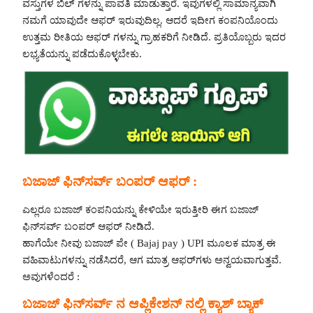
ವಸ್ತುಗಳ ಬಿಲ್ ಗಳನ್ನು ಪಾವತಿ ಮಾಡುತ್ತಾರೆ. ಇವುಗಳಲ್ಲಿ ಸಾಮಾನ್ಯವಾಗಿ
ನಮಗೆ ಯಾವುದೇ ಆಫರ್ ಇರುವುದಿಲ್ಲ. ಆದರೆ ಇದೀಗ ಕಂಪನಿಯೊಂದು
ಉತ್ತಮ ರೀತಿಯ ಆಫರ್ ಗಳನ್ನು ಗ್ರಾಹಕರಿಗೆ ನೀಡಿದೆ. ಪ್ರತಿಯೊಬ್ಬರು ಇದರ
ಲಭ್ಯತೆಯನ್ನು ಪಡೆದುಕೊಳ್ಳಬೇಕು.
ಬಜಾಜ್ ಫಿನ್‌ಸರ್ವ್ ಬಂಪರ್ ಆಫರ್ :
ಎಲ್ಲರೂ ಬಜಾಜ್ ಕಂಪನಿಯನ್ನು ಕೇಳಿಯೇ ಇರುತ್ತೀರಿ ಈಗ ಬಜಾಜ್
ಫಿನ್‌ಸರ್ವ್ ಬಂಪರ್ ಆಫರ್ ನೀಡಿದೆ.
ಹಾಗೆಯೇ ನೀವು ಬಜಾಜ್ ಪೇ ( Bajaj pay ) UPI ಮೂಲಕ ಮಾತ್ರ ಈ
ವಹಿವಾಟುಗಳನ್ನು ನಡೆಸಿದರೆ, ಆಗ ಮಾತ್ರ ಆಫರ್‌ಗಳು ಅನ್ವಯವಾಗುತ್ತವೆ.
ಅವುಗಳೆಂದರೆ :
ಬಜಾಜ್ ಫಿನ್‌ಸರ್ವ್ ನ ಆಪ್ಲಿಕೇಶನ್ ನಲ್ಲಿ ಕ್ಯಾಶ್ ಬ್ಯಾಕ್