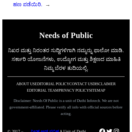
ಹಣ ಪಡೆಯಿರಿ.
→
Needs of Public
ನಿಖರ ಮತ್ತು ನಿರಂತರ ಸುದ್ದಿಗಳಿಗಾಗಿ ನಮ್ಮನ್ನು ಫಾಲೋ ಮಾಡಿ.
ಸರ್ಕಾರಿ ಯೋಜನೆಗಳು, ಉದ್ಯೋಗ ಮತ್ತು ಶಿಕ್ಷಣದ ಮಾಹಿತಿ
ನಿಮ್ಮ ಬೆರಳ ತುದಿಯಲ್ಲಿ.
ABOUT US
EDITORIAL POLICY
CONTACT US
DISCLAIMER
EDITORIAL TEAM
PRIVACY POLICY
SITEMAP
Disclaimer: Needs Of Public is a unit of Duthi Infotech. We are not
government-affiliated. Please verify all info with official sources before
acting.
Facebook
Twitter
Instag
© 2017 –
ನೀಡ್ಸ್ ಆಫ್ ಪಬ್ಲಿಕ್
A Unit of Duthi