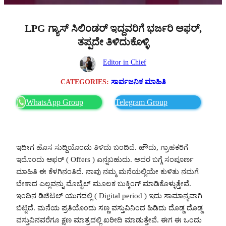
LPG ಗ್ಯಾಸ್ ಸಿಲಿಂಡರ್ ಇದ್ದವರಿಗೆ ಭರ್ಜರಿ ಆಫರ್,
ತಪ್ಪದೇ ತಿಳಿದುಕೊಳ್ಳಿ
Editor in Chief
CATEGORIES:
ಸಾರ್ವಜನಿಕ ಮಾಹಿತಿ
WhatsApp Group
Telegram Group
ಇದೀಗ ಹೊಸ ಸುದ್ದಿಯೊಂದು ತಿಳಿದು ಬಂದಿದೆ. ಹೌದು, ಗ್ರಾಹಕರಿಗೆ
ಇದೊಂದು ಆಫರ್ ( Offers ) ಎನ್ನಬಹುದು. ಅದರ ಬಗ್ಗೆ ಸಂಪೂರ್ಣ
ಮಾಹಿತಿ ಈ ಕೆಳಗಿನಂತಿದೆ. ನಾವು ನಮ್ಮ ಮನೆಯಲ್ಲಿಯೇ ಕುಳಿತು ನಮಗೆ
ಬೇಕಾದ ಎಲ್ಲವನ್ನು ಮೊಬೈಲ್ ಮೂಲಕ ಬುಕ್ಕಿಂಗ್ ಮಾಡಿಕೊಳ್ಳುತ್ತೇವೆ.
ಇಂದಿನ ಡಿಜಿಟಲ್ ಯುಗದಲ್ಲಿ ( Digital period ) ಇದು ಸಾಮಾನ್ಯವಾಗಿ
ಬಿಟ್ಟಿದೆ. ಮನೆಯ ಪ್ರತಿಯೊಂದು ಸಣ್ಣ ವಸ್ತುವಿನಿಂದ ಹಿಡಿದು ದೊಡ್ಡ ದೊಡ್ಡ
ವಸ್ತುವಿನವರೆಗೂ ಕ್ಷಣ ಮಾತ್ರದಲ್ಲಿ ಖರೀದಿ ಮಾಡುತ್ತೇವೆ. ಈಗ ಈ ಒಂದು