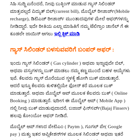
ಸಿಹಿ ಸುದ್ದಿ ಏನೆಂದರೆ, ನೀವು ಬುಕ್ಕಿಂಗ್ ಮಾಡುವ ಗ್ಯಾಸ್ ಸಿಲಿಂಡರ್
ಮಾತ್ರವಲ್ಲದೆ ವಿದ್ಯುತ್ ಬಿಲ್(current bill), ಮೊಬೈಲ್ ರೀಚಾರ್ಜ್(Mobile
recharge), ಡಿಟಿಎಚ್ ರೀಚಾರ್ಜ್ ಮುಂತಾದವುಗಳ ಮೇಲೆ ಆಫರ್‌ಗಳನ್ನು
ನೀಡಿದ್ದಾರೆ. ಇದೇ ರೀತಿಯ ಎಲ್ಲಾ ಮಾಹಿತಿಗೆ ನಮ್ಮ ಟೆಲಿಗ್ರಾಂ ಚಾನೆಲ್ ಗೆ ಈ
ಕೂಡಲೇ ಜಾಯಿನ್ ಆಗಲು
ಇಲ್ಲಿ ಕ್ಲಿಕ್ ಮಾಡಿ
ಗ್ಯಾಸ್ ಸಿಲಿಂಡರ್ ಬಳಸುವವರಿಗೆ ಬಂಪರ್ ಆಫರ್ :
ಇಂದು ಗ್ಯಾಸ್ ಸಿಲಿಂಡರ್ ( Gas cylinder ) ಅಥವಾ ಇನ್ನಾವುದೇ ಬಿಲ್,
ಅಥವಾ ವಸ್ತುಗಳನ್ನು ಬುಕ್ ಮಾಡಲು ನಮ್ಮ ಕಣ್ಣ ಮುಂದೆ ಬಹಳ ಆಯ್ಕೆಗಳು
ಇವೆ. ಕೆಲವರು ಗ್ಯಾಸ್ ದೊರೆಯುವ ಸ್ಥಳಕ್ಕೆ ಹೋಗಿ ಬುಕ್ ಮಾಡುತ್ತಾರೆ.
ಆದರೆ ಇನ್ನೂ ಕೆಲವರು ಕುಳಿತಲ್ಲಿಯೇ ಫೋನ್ ಕರೆ ಮೂಲಕ ಬುಕ್
ಮಾಡುತ್ತಾರೆ. ಅಥವಾ ಮೊಬೈಲ್ ಆಪ್ ಮೂಲಕ ಕೆಲವರು ಬುಕ್ ( Online
Booking ) ಮಾಡುತ್ತಾರೆ. ಇದೀಗ ಈ ಮೊಬೈಲ್ ಆಪ್ ( Mobile App )
ನಲ್ಲಿ ನೀವು ಬುಕ್ ಮಾಡುವುದಾದರೆ, ಬಜಾಜ್ ಫಿನ್‌ಸರ್ವ್(Bajaj Finserv)
ಹಲವು ಕೋಂಬೋ ಆಫರ್ ನೀಡಿದೆ.
ಮೊಬೈಲ್ ಆಪ್ ಗಳಾದ ಪೇಟಿಎಂ ( Paytm ), ಗೂಗಲ್ ಪೇ( Google
pay ) ಮತ್ತು ಇತರ ಅಪ್ಲಿಕೇಶನ್‌ಗಳ ಮೂಲಕ ಸಿಲಿಂಡರ್ ಅಥವಾ ಇತರೆ