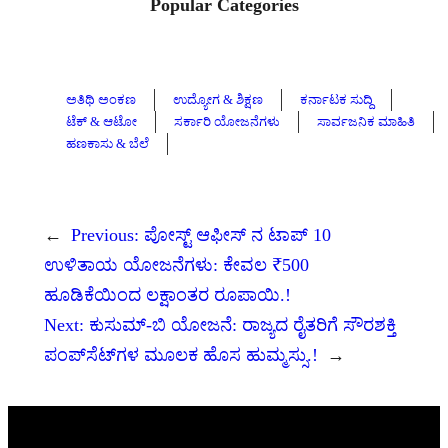
Popular Categories
ಅತಿಥಿ ಅಂಕಣ
ಉದ್ಯೋಗ & ಶಿಕ್ಷಣ
ಕರ್ನಾಟಕ ಸುದ್ದಿ
ಟೆಕ್ & ಆಟೋ
ಸರ್ಕಾರಿ ಯೋಜನೆಗಳು
ಸಾರ್ವಜನಿಕ ಮಾಹಿತಿ
ಹಣಕಾಸು & ಬೆಲೆ
←
Previous:
ಪೋಸ್ಟ್ ಆಫೀಸ್ ನ ಟಾಪ್ 10
ಉಳಿತಾಯ ಯೋಜನೆಗಳು: ಕೇವಲ ₹500
ಹೂಡಿಕೆಯಿಂದ ಲಕ್ಷಾಂತರ ರೂಪಾಯಿ.!
Next:
ಕುಸುಮ್-ಬಿ ಯೋಜನೆ: ರಾಜ್ಯದ ರೈತರಿಗೆ ಸೌರಶಕ್ತಿ
ಪಂಪ್‌ಸೆಟ್‌ಗಳ ಮೂಲಕ ಹೊಸ ಹುಮ್ಮಸ್ಸು.!
→