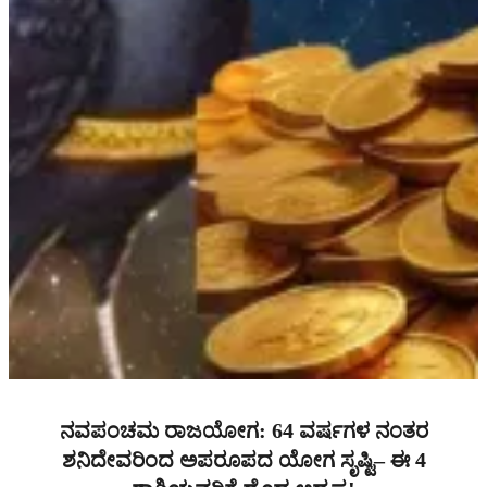
ನವಪಂಚಮ ರಾಜಯೋಗ: 64 ವರ್ಷಗಳ ನಂತರ
ಶನಿದೇವರಿಂದ ಅಪರೂಪದ ಯೋಗ ಸೃಷ್ಟಿ– ಈ 4