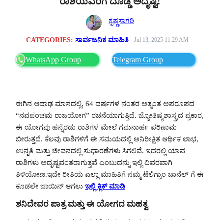
ರಾಶಿಯವರಿಗೆ ದೊಡ್ಡ ಅದೃಷ್ಟ!
ಕೃಷ್ಣಸಾಗರಿ
CATEGORIES:
ಸಾರ್ವಜನಿಕ ಮಾಹಿತಿ
Jul 13, 2025 11:29 AM
WhatsApp Group
Telegram Group
ಈಗಿನ ಆಷಾಢ ಮಾಸದಲ್ಲಿ, 64 ವರ್ಷಗಳ ನಂತರ ಅತ್ಯಂತ ಅಪರೂಪದ
“ನವಪಂಚಮ ರಾಜಯೋಗ” ರಚನೆಯಾಗುತ್ತಿದೆ. ಜ್ಯೋತಿಷ್ಯಶಾಸ್ತ್ರದ ಪ್ರಕಾರ,
ಈ ಯೋಗವು ಹನ್ನೆರಡು ರಾಶಿಗಳ ಮೇಲೆ ಗಮನಾರ್ಹ ಪರಿಣಾಮ
ಬೀರುತ್ತದೆ. ಕೆಲವು ರಾಶಿಗಳಿಗೆ ಈ ಸಮಯದಲ್ಲಿ ಅನಿರೀಕ್ಷಿತ ಆರ್ಥಿಕ ಲಾಭ,
ಉನ್ನತಿ ಮತ್ತು ಜೀವನದಲ್ಲಿ ಸುಧಾರಣೆಗಳು ಸಿಗಲಿವೆ. ಇದರಲ್ಲಿ ಯಾವ
ರಾಶಿಗಳು ಅದೃಷ್ಟವಂತರಾಗುತ್ತವೆ ಎಂಬುದನ್ನು ಇಲ್ಲಿ ವಿವರವಾಗಿ
ತಿಳಿಯೋಣ.ಇದೇ ರೀತಿಯ ಎಲ್ಲಾ ಮಾಹಿತಿಗೆ ನಮ್ಮ ಟೆಲಿಗ್ರಾಂ ಚಾನೆಲ್ ಗೆ ಈ
ಕೂಡಲೇ ಜಾಯಿನ್ ಆಗಲು
ಇಲ್ಲಿ ಕ್ಲಿಕ್ ಮಾಡಿ
ಶನಿದೇವರ ಪಾತ್ರ ಮತ್ತು ಈ ಯೋಗದ ಮಹತ್ವ