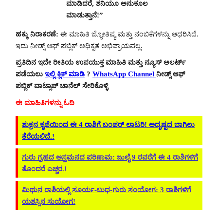
ಮಾಡಿದರೆ, ಶನಿಯೂ ಅನುಕೂಲ
ಮಾಡುತ್ತಾನೆ!”
ಹಕ್ಕು ನಿರಾಕರಣೆ:
ಈ ಮಾಹಿತಿ ಜ್ಯೋತಿಷ್ಯ ಮತ್ತು ನಂಬಿಕೆಗಳನ್ನು ಆಧರಿಸಿದೆ.
ಇದು ನೀಡ್ಸ್ ಆಫ್ ಪಬ್ಲಿಕ್ ಅಧಿಕೃತ ಅಭಿಪ್ರಾಯವಲ್ಲ.
ಪ್ರತಿದಿನ ಇದೇ ರೀತಿಯ ಉಪಯುಕ್ತ ಮಾಹಿತಿ ಮತ್ತು ನ್ಯೂಸ್ ಅಲರ್ಟ್
ಪಡೆಯಲು
ಇಲ್ಲಿ ಕ್ಲಿಕ್ ಮಾಡಿ
?
WhatsApp Channel
ನೀಡ್ಸ್ ಆಫ್
ಪಬ್ಲಿಕ್ ವಾಟ್ಸಾಪ್ ಚಾನೆಲ್ ಸೇರಿಕೊಳ್ಳಿ
ಈ ಮಾಹಿತಿಗಳನ್ನು ಓದಿ
ಶುಕ್ರನ ಕೃಪೆಯಿಂದ ಈ 4 ರಾಶಿಗೆ ಬಂಪರ್ ಲಾಟರಿ! ಅದೃಷ್ಟದ ಬಾಗಿಲು
ತೆರೆಯಲಿದೆ.!
ಗುರು ಗ್ರಹದ ಅಸ್ತಮನದ ಪರಿಣಾಮ: ಜುಲೈ 9 ರವರೆಗೆ ಈ 4 ರಾಶಿಗಳಿಗೆ
ತೊಂದರೆ ಎಚ್ಚರ.!
ಮಿಥುನ ರಾಶಿಯಲ್ಲಿ ಸೂರ್ಯ-ಬುಧ-ಗುರು ಸಂಯೋಗ: 3 ರಾಶಿಗಳಿಗೆ
ಯಶಸ್ಸಿನ ಸುಯೋಗ!