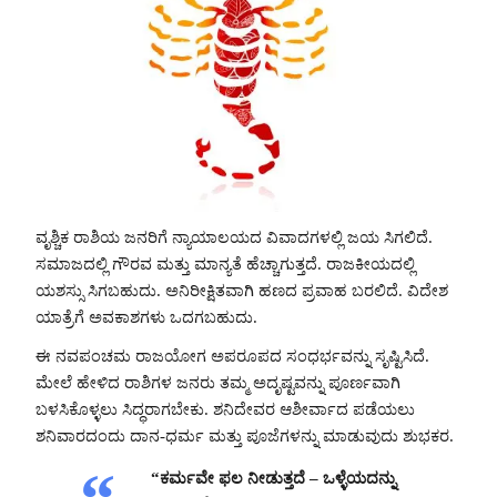
ವೃಶ್ಚಿಕ ರಾಶಿಯ ಜನರಿಗೆ ನ್ಯಾಯಾಲಯದ ವಿವಾದಗಳಲ್ಲಿ ಜಯ ಸಿಗಲಿದೆ.
ಸಮಾಜದಲ್ಲಿ ಗೌರವ ಮತ್ತು ಮಾನ್ಯತೆ ಹೆಚ್ಚಾಗುತ್ತದೆ. ರಾಜಕೀಯದಲ್ಲಿ
ಯಶಸ್ಸು ಸಿಗಬಹುದು. ಅನಿರೀಕ್ಷಿತವಾಗಿ ಹಣದ ಪ್ರವಾಹ ಬರಲಿದೆ. ವಿದೇಶ
ಯಾತ್ರೆಗೆ ಅವಕಾಶಗಳು ಒದಗಬಹುದು.
ಈ ನವಪಂಚಮ ರಾಜಯೋಗ ಅಪರೂಪದ ಸಂಧರ್ಭವನ್ನು ಸೃಷ್ಟಿಸಿದೆ.
ಮೇಲೆ ಹೇಳಿದ ರಾಶಿಗಳ ಜನರು ತಮ್ಮ ಅದೃಷ್ಟವನ್ನು ಪೂರ್ಣವಾಗಿ
ಬಳಸಿಕೊಳ್ಳಲು ಸಿದ್ಧರಾಗಬೇಕು. ಶನಿದೇವರ ಆಶೀರ್ವಾದ ಪಡೆಯಲು
ಶನಿವಾರದಂದು ದಾನ-ಧರ್ಮ ಮತ್ತು ಪೂಜೆಗಳನ್ನು ಮಾಡುವುದು ಶುಭಕರ.
“ಕರ್ಮವೇ ಫಲ ನೀಡುತ್ತದೆ – ಒಳ್ಳೆಯದನ್ನು