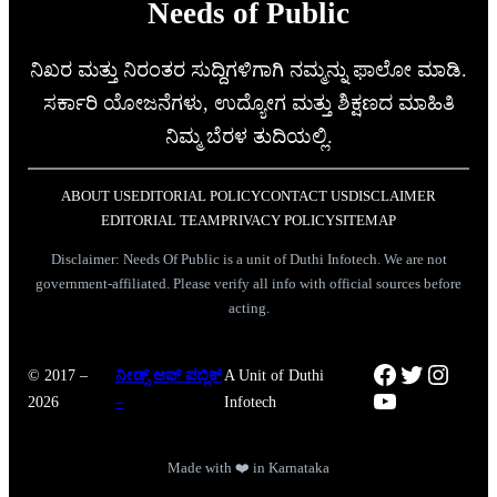
Needs of Public
ನಿಖರ ಮತ್ತು ನಿರಂತರ ಸುದ್ದಿಗಳಿಗಾಗಿ ನಮ್ಮನ್ನು ಫಾಲೋ ಮಾಡಿ.
ಸರ್ಕಾರಿ ಯೋಜನೆಗಳು, ಉದ್ಯೋಗ ಮತ್ತು ಶಿಕ್ಷಣದ ಮಾಹಿತಿ
ನಿಮ್ಮ ಬೆರಳ ತುದಿಯಲ್ಲಿ.
ABOUT US
EDITORIAL POLICY
CONTACT US
DISCLAIMER
EDITORIAL TEAM
PRIVACY POLICY
SITEMAP
Disclaimer: Needs Of Public is a unit of Duthi Infotech. We are not
government-affiliated. Please verify all info with official sources before
acting.
Facebook
Twitter
Instag
© 2017 –
ನೀಡ್ಸ್ ಆಫ್ ಪಬ್ಲಿಕ್
A Unit of Duthi
YouTube
2026
–
Infotech
Made with ❤️ in Karnataka