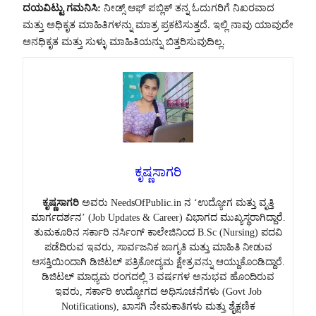
ದಯವಿಟ್ಟು ಗಮನಿಸಿ:
ನೀಡ್ಸ್ ಆಫ್ ಪಬ್ಲಿಕ್ ತನ್ನ ಓದುಗರಿಗೆ ನಿಖರವಾದ
ಮತ್ತು ಅಧಿಕೃತ ಮಾಹಿತಿಗಳನ್ನು ಮಾತ್ರ ಪ್ರಕಟಿಸುತ್ತದೆ. ಇಲ್ಲಿ ನಾವು ಯಾವುದೇ
ಅನಧಿಕೃತ ಮತ್ತು ಸುಳ್ಳು ಮಾಹಿತಿಯನ್ನು ಬಿತ್ತರಿಸುವುದಿಲ್ಲ.
ಕೃಷ್ಣಸಾಗರಿ
ಕೃಷ್ಣಸಾಗರಿ
ಅವರು NeedsOfPublic.in ನ ‘ಉದ್ಯೋಗ ಮತ್ತು ವೃತ್ತಿ
ಮಾರ್ಗದರ್ಶನ’ (Job Updates & Career) ವಿಭಾಗದ ಮುಖ್ಯಸ್ಥರಾಗಿದ್ದಾರೆ.
ತುಮಕೂರಿನ ಸರ್ಕಾರಿ ನರ್ಸಿಂಗ್ ಕಾಲೇಜಿನಿಂದ B.Sc (Nursing) ಪದವಿ
ಪಡೆದಿರುವ ಇವರು, ಸಾರ್ವಜನಿಕ ಜಾಗೃತಿ ಮತ್ತು ಮಾಹಿತಿ ನೀಡುವ
ಆಸಕ್ತಿಯಿಂದಾಗಿ ಡಿಜಿಟಲ್ ಪತ್ರಿಕೋದ್ಯಮ ಕ್ಷೇತ್ರವನ್ನು ಆಯ್ದುಕೊಂಡಿದ್ದಾರೆ.
ಡಿಜಿಟಲ್ ಮಾಧ್ಯಮ ರಂಗದಲ್ಲಿ 3 ವರ್ಷಗಳ ಅನುಭವ ಹೊಂದಿರುವ
ಇವರು, ಸರ್ಕಾರಿ ಉದ್ಯೋಗದ ಅಧಿಸೂಚನೆಗಳು (Govt Job
Notifications), ಖಾಸಗಿ ನೇಮಕಾತಿಗಳು ಮತ್ತು ಶೈಕ್ಷಣಿಕ