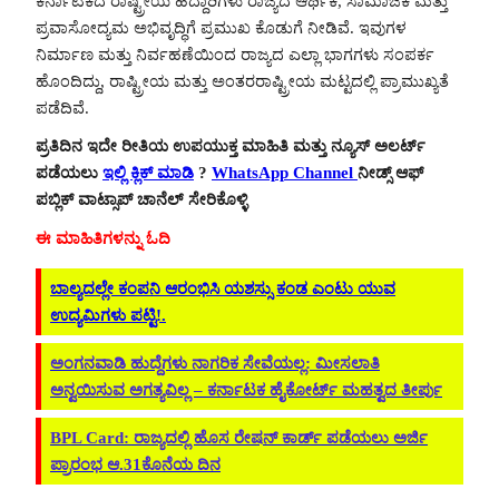
ಕರ್ನಾಟಕದ ರಾಷ್ಟ್ರೀಯ ಹೆದ್ದಾರಿಗಳು ರಾಜ್ಯದ ಆರ್ಥಿಕ, ಸಾಮಾಜಿಕ ಮತ್ತು
ಪ್ರವಾಸೋದ್ಯಮ ಅಭಿವೃದ್ಧಿಗೆ ಪ್ರಮುಖ ಕೊಡುಗೆ ನೀಡಿವೆ. ಇವುಗಳ
ನಿರ್ಮಾಣ ಮತ್ತು ನಿರ್ವಹಣೆಯಿಂದ ರಾಜ್ಯದ ಎಲ್ಲಾ ಭಾಗಗಳು ಸಂಪರ್ಕ
ಹೊಂದಿದ್ದು, ರಾಷ್ಟ್ರೀಯ ಮತ್ತು ಅಂತರರಾಷ್ಟ್ರೀಯ ಮಟ್ಟದಲ್ಲಿ ಪ್ರಾಮುಖ್ಯತೆ
ಪಡೆದಿವೆ.
ಪ್ರತಿದಿನ ಇದೇ ರೀತಿಯ ಉಪಯುಕ್ತ ಮಾಹಿತಿ ಮತ್ತು ನ್ಯೂಸ್ ಅಲರ್ಟ್
ಪಡೆಯಲು
ಇಲ್ಲಿ ಕ್ಲಿಕ್ ಮಾಡಿ
?
WhatsApp Channel
ನೀಡ್ಸ್ ಆಫ್
ಪಬ್ಲಿಕ್ ವಾಟ್ಸಾಪ್ ಚಾನೆಲ್ ಸೇರಿಕೊಳ್ಳಿ
ಈ ಮಾಹಿತಿಗಳನ್ನು ಓದಿ
ಬಾಲ್ಯದಲ್ಲೇ ಕಂಪನಿ ಆರಂಭಿಸಿ ಯಶಸ್ಸು ಕಂಡ ಎಂಟು ಯುವ
ಉದ್ಯಮಿಗಳು ಪಟ್ಟಿ!.
ಅಂಗನವಾಡಿ ಹುದ್ದೆಗಳು ನಾಗರಿಕ ಸೇವೆಯಲ್ಲ: ಮೀಸಲಾತಿ
ಅನ್ವಯಿಸುವ ಅಗತ್ಯವಿಲ್ಲ – ಕರ್ನಾಟಕ ಹೈಕೋರ್ಟ್ ಮಹತ್ವದ ತೀರ್ಪು
BPL Card: ರಾಜ್ಯದಲ್ಲಿ ಹೊಸ ರೇಷನ್ ಕಾರ್ಡ್ ಪಡೆಯಲು ಅರ್ಜಿ
ಪ್ರಾರಂಭ ಆ.31ಕೊನೆಯ ದಿನ