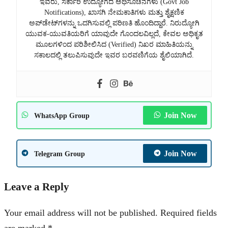
ಇವರು, ಸರ್ಕಾರಿ ಉದ್ಯೋಗದ ಅಧಿಸೂಚನೆಗಳು (Govt Job
Notifications), ಖಾಸಗಿ ನೇಮಕಾತಿಗಳು ಮತ್ತು ಶೈಕ್ಷಣಿಕ
ಅಪ್‌ಡೇಟ್‌ಗಳನ್ನು ಒದಗಿಸುವಲ್ಲಿ ಪರಿಣತಿ ಹೊಂದಿದ್ದಾರೆ. ನಿರುದ್ಯೋಗಿ
ಯುವಕ-ಯುವತಿಯರಿಗೆ ಯಾವುದೇ ಗೊಂದಲವಿಲ್ಲದೆ, ಕೇವಲ ಅಧಿಕೃತ
ಮೂಲಗಳಿಂದ ಪರಿಶೀಲಿಸಿದ (Verified) ನಿಖರ ಮಾಹಿತಿಯನ್ನು
ಸಕಾಲದಲ್ಲಿ ತಲುಪಿಸುವುದೇ ಇವರ ಬರವಣಿಗೆಯ ಶೈಲಿಯಾಗಿದೆ.
Join Now
WhatsApp Group
Join Now
Telegram Group
Leave a Reply
Your email address will not be published.
Required fields