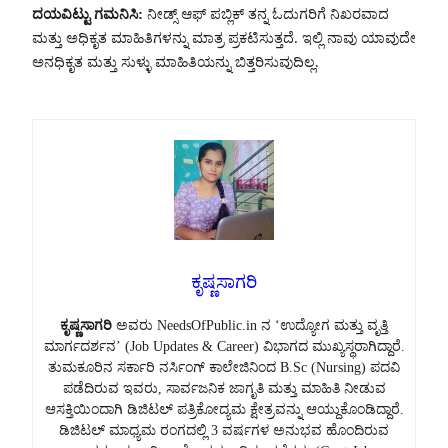
ದಯವಿಟ್ಟು ಗಮನಿಸಿ:
ನೀಡ್ಸ್ ಆಫ್ ಪಬ್ಲಿಕ್ ತನ್ನ ಓದುಗರಿಗೆ ನಿಖರವಾದ
ಮತ್ತು ಅಧಿಕೃತ ಮಾಹಿತಿಗಳನ್ನು ಮಾತ್ರ ಪ್ರಕಟಿಸುತ್ತದೆ. ಇಲ್ಲಿ ನಾವು ಯಾವುದೇ
ಅನಧಿಕೃತ ಮತ್ತು ಸುಳ್ಳು ಮಾಹಿತಿಯನ್ನು ಬಿತ್ತರಿಸುವುದಿಲ್ಲ.
ಕೃಷ್ಣಸಾಗರಿ
ಕೃಷ್ಣಸಾಗರಿ
ಅವರು NeedsOfPublic.in ನ ‘ಉದ್ಯೋಗ ಮತ್ತು ವೃತ್ತಿ
ಮಾರ್ಗದರ್ಶನ’ (Job Updates & Career) ವಿಭಾಗದ ಮುಖ್ಯಸ್ಥರಾಗಿದ್ದಾರೆ.
ತುಮಕೂರಿನ ಸರ್ಕಾರಿ ನರ್ಸಿಂಗ್ ಕಾಲೇಜಿನಿಂದ B.Sc (Nursing) ಪದವಿ
ಪಡೆದಿರುವ ಇವರು, ಸಾರ್ವಜನಿಕ ಜಾಗೃತಿ ಮತ್ತು ಮಾಹಿತಿ ನೀಡುವ
ಆಸಕ್ತಿಯಿಂದಾಗಿ ಡಿಜಿಟಲ್ ಪತ್ರಿಕೋದ್ಯಮ ಕ್ಷೇತ್ರವನ್ನು ಆಯ್ದುಕೊಂಡಿದ್ದಾರೆ.
ಡಿಜಿಟಲ್ ಮಾಧ್ಯಮ ರಂಗದಲ್ಲಿ 3 ವರ್ಷಗಳ ಅನುಭವ ಹೊಂದಿರುವ