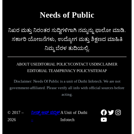
Needs of Public
ನಿಖರ ಮತ್ತು ನಿರಂತರ ಸುದ್ದಿಗಳಿಗಾಗಿ ನಮ್ಮನ್ನು ಫಾಲೋ ಮಾಡಿ.
ಸರ್ಕಾರಿ ಯೋಜನೆಗಳು, ಉದ್ಯೋಗ ಮತ್ತು ಶಿಕ್ಷಣದ ಮಾಹಿತಿ
ನಿಮ್ಮ ಬೆರಳ ತುದಿಯಲ್ಲಿ.
ABOUT US
EDITORIAL POLICY
CONTACT US
DISCLAIMER
EDITORIAL TEAM
PRIVACY POLICY
SITEMAP
Disclaimer: Needs Of Public is a unit of Duthi Infotech. We are not
government-affiliated. Please verify all info with official sources before
acting.
Facebook
Twitter
Instag
© 2017 –
ನೀಡ್ಸ್ ಆಫ್ ಪಬ್ಲಿಕ್
A Unit of Duthi
YouTube
2026
–
Infotech