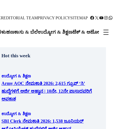
Facebook
X
YouTube
Instagram
WhatsApp
ER
EDITORIAL TEAM
PRIVACY POLICY
SITEMAP
ಗಳು
ಹಣಕಾಸು & ಬೆಲೆ
ಉದ್ಯೋಗ & ಶಿಕ್ಷಣ
ಟೆಕ್ & ಆಟೋ
Hot this week
ಉದ್ಯೋಗ & ಶಿಕ್ಷಣ
Army AOC ನೇಮಕಾತಿ 2026: 2,615 ಗ್ರೂಪ್ ‘ಸಿ’
ಹುದ್ದೆಗಳಿಗೆ ಅರ್ಜಿ ಆಹ್ವಾನ | 10ನೇ, 12ನೇ ಪಾಸಾದವರಿಗೆ
ಅವಕಾಶ
ಉದ್ಯೋಗ & ಶಿಕ್ಷಣ
SBI Clerk ನೇಮಕಾತಿ 2026: 1,538 ಜೂನಿಯರ್
ಅಸೋಸಿಯೇಟ್ ಹುದ್ದೆಗಳಿಗೆ ಅರ್ಜಿ ಆಹ್ವಾನ