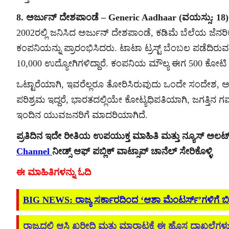
8. ಅರ್ಜುನ್ ದೇಶಪಾಂಡೆ – Generic Aadhaar (ವಯಸ್ಸು: 18)
2002ರಲ್ಲಿ ಜನಿಸಿದ ಅರ್ಜುನ್ ದೇಶಪಾಂಡೆ, ಕಡಿಮೆ ಬೆಲೆಯ ಜೆನರ
ಕಂಪನಿಯನ್ನು ಪ್ರಾರಂಭಿಸಿದರು. ಟಾಟಾ ಟ್ರಸ್ಟ್ ಬೆಂಬಲ ಪಡೆದಿರು
10,000 ಉದ್ಯೋಗಿಗಳಿದ್ದಾರೆ. ಕಂಪನಿಯ ಮೌಲ್ಯ ಈಗ 500 ಕೋಟ
ಒಟ್ಟಾರೆಯಾಗಿ, ಇವರೆಲ್ಲರೂ ತೋರಿಸಿರುವುದು ಒಂದೇ ಸಂದೇಶ, ಅದುವ
ಪರಿಶ್ರಮ ಇದ್ದರೆ, ಭಾರತದಲ್ಲಿಯೇ ಕೋಟ್ಯಧಿಪತಿಯಾಗಿ, ಜಗತ್
ಇಂದಿನ ಯುವಜನರಿಗೆ ಮಾದರಿಯಾಗಿದೆ.
ಪ್ರತಿದಿನ ಇದೇ ರೀತಿಯ ಉಪಯುಕ್ತ ಮಾಹಿತಿ ಮತ್ತು ನ್ಯೂಸ್ ಅಲ
Channel
ನೀಡ್ಸ್ ಆಫ್ ಪಬ್ಲಿಕ್ ವಾಟ್ಸಾಪ್ ಚಾನೆಲ್ ಸೇರಿಕೊಳ್ಳಿ
ಈ ಮಾಹಿತಿಗಳನ್ನು ಓದಿ
BIG NEWS: ರಾಜ್ಯ ಸರ್ಕಾರದಿಂದ ‘ಆಶಾ ಮೆಂಟರ್ಸ್’ಗಳಿಗೆ ಬ
ರಾಜ್ಯದಲ್ಲಿ ಆಸ್ತಿ ಖರೀದಿ ಮತ್ತು ಮಾರಾಟಕ್ಕೆ ಈ ಹೊಸ ದಾಖಲೆಗ