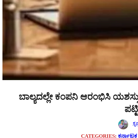
ಬಾಲ್ಯದಲ್ಲೇ ಕಂಪನಿ ಆರಂಭಿಸಿ ಯಶ
ಪಟ್ಟಿ
ಕೃಷ
CATEGORIES:
ಕರ್ನಾಟಕ ಸ