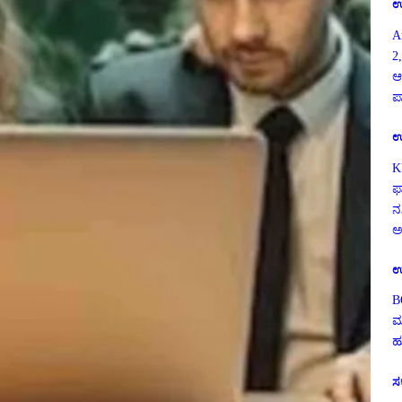
ಉ
A
2,
ಆ
ಪ
ಉ
K
ಫ
ನ
ಅ
ಉ
B
ಮ
ಹ
ಸ