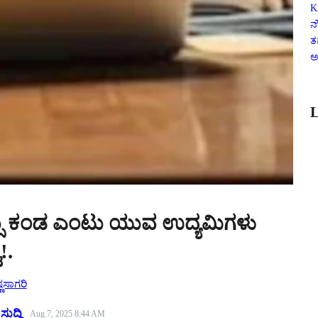
K
ನ
ತ
ಅ
L
ಸ್ಸು ಕಂಡ ಎಂಟು ಯುವ ಉದ್ಯಮಿಗಳು
!.
್ಣಸಾಗರಿ
ುದ್ದಿ
Aug 7, 2025 8:44 AM