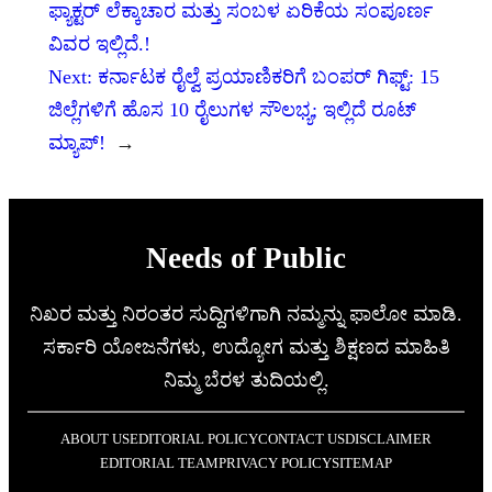
ಫ್ಯಾಕ್ಟರ್ ಲೆಕ್ಕಾಚಾರ ಮತ್ತು ಸಂಬಳ ಏರಿಕೆಯ ಸಂಪೂರ್ಣ
ವಿವರ ಇಲ್ಲಿದೆ.!
Next:
ಕರ್ನಾಟಕ ರೈಲ್ವೆ ಪ್ರಯಾಣಿಕರಿಗೆ ಬಂಪರ್ ಗಿಫ್ಟ್: 15
ಜಿಲ್ಲೆಗಳಿಗೆ ಹೊಸ 10 ರೈಲುಗಳ ಸೌಲಭ್ಯ; ಇಲ್ಲಿದೆ ರೂಟ್
ಮ್ಯಾಪ್!
→
Needs of Public
ನಿಖರ ಮತ್ತು ನಿರಂತರ ಸುದ್ದಿಗಳಿಗಾಗಿ ನಮ್ಮನ್ನು ಫಾಲೋ ಮಾಡಿ.
ಸರ್ಕಾರಿ ಯೋಜನೆಗಳು, ಉದ್ಯೋಗ ಮತ್ತು ಶಿಕ್ಷಣದ ಮಾಹಿತಿ
ನಿಮ್ಮ ಬೆರಳ ತುದಿಯಲ್ಲಿ.
ABOUT US
EDITORIAL POLICY
CONTACT US
DISCLAIMER
EDITORIAL TEAM
PRIVACY POLICY
SITEMAP