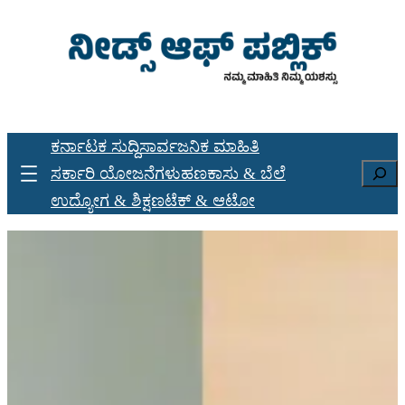
Skip
to
content
Sunday, April 27, 2025
ಕರ್ನಾಟಕ ಸುದ್ದಿ
ಸಾರ್ವಜನಿಕ ಮಾಹಿತಿ
Search
ಸರ್ಕಾರಿ ಯೋಜನೆಗಳು
ಹಣಕಾಸು & ಬೆಲೆ
ಉದ್ಯೋಗ & ಶಿಕ್ಷಣ
ಟೆಕ್ & ಆಟೋ