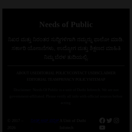
Needs of Public
ನಿಖರ ಮತ್ತು ನಿರಂತರ ಸುದ್ದಿಗಳಿಗಾಗಿ ನಮ್ಮನ್ನು ಫಾಲೋ ಮಾಡಿ.
ಸರ್ಕಾರಿ ಯೋಜನೆಗಳು, ಉದ್ಯೋಗ ಮತ್ತು ಶಿಕ್ಷಣದ ಮಾಹಿತಿ
ನಿಮ್ಮ ಬೆರಳ ತುದಿಯಲ್ಲಿ.
ABOUT US
EDITORIAL POLICY
CONTACT US
DISCLAIMER
EDITORIAL TEAM
PRIVACY POLICY
SITEMAP
Disclaimer: Needs Of Public is a unit of Duthi Infotech. We are not
government-affiliated. Please verify all info with official sources before
acting.
Facebook
Twitter
Instag
© 2017 –
ನೀಡ್ಸ್ ಆಫ್ ಪಬ್ಲಿಕ್
A Unit of Duthi
YouTube
2026
–
Infotech