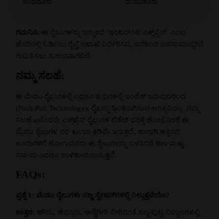
ಸಿಂಧನೂರು
ರಾಯಚೂರು
ಗಮನಿಸಿ:
ಈ ರೈಲುಗಳನ್ನು ಇನ್ಮುಂದೆ ‘ಇಂಟರ್‌ಸಿಟಿ ಎಕ್ಸ್‌ಪ್ರೆಸ್‌’ ಎಂಬ
ಹೆಸರಿನಲ್ಲಿ ಓಡಿಸಲು ರೈಲ್ವೆ ಇಲಾಖೆ ನಿರ್ಧರಿಸಿದೆ, ಇದರಿಂದ ಜನಸಾಮಾನ್ಯರಿಗೆ
ಗುರುತಿಸಲು ಸುಲಭವಾಗಲಿದೆ.
ನಮ್ಮ ಸಲಹೆ:
ಈ ಮೆಮು ರೈಲುಗಳಲ್ಲಿ ಎರಡೂ ತುದಿಗಳಲ್ಲಿ ಇಂಜಿನ್ ಇರುವುದರಿಂದ
(Push-Pull Technology), ರೈಲನ್ನು ಹಿಂತಿರುಗಿಸುವ ಅಗತ್ಯವಿರಲ್ಲ. ನಮ್ಮ
ಸಲಹೆ ಏನೆಂದರೆ: ಎಕ್ಸ್‌ಪ್ರೆಸ್ ರೈಲುಗಳ ಟಿಕೆಟ್ ದರಕ್ಕೆ ಹೋಲಿಸಿದರೆ ಈ
ಮೆಮು ರೈಲುಗಳ ದರ ತುಂಬಾ ಕಡಿಮೆ ಇರುತ್ತದೆ. ಹಾಗಾಗಿ ಹತ್ತಿರದ
ಊರುಗಳಿಗೆ ಹೋಗುವವರು ಈ ರೈಲುಗಳನ್ನು ಬಳಸಿದರೆ ಹಣ ಮತ್ತು
ಸಮಯ ಎರಡೂ ಉಳಿತಾಯವಾಗುತ್ತದೆ.
FAQs:
ಪ್ರಶ್ನೆ 1: ಮೆಮು ರೈಲುಗಳು ಸಣ್ಣ ಸ್ಟೇಷನ್‌ಗಳಲ್ಲಿ ನಿಲ್ಲುತ್ತವೆಯೇ?
ಉತ್ತರ:
ಹೌದು, ಹೆಬ್ಸೂರು, ಅಣ್ಣಿಗೇರಿ ಸೇರಿದಂತೆ ಸಣ್ಣ ಪುಟ್ಟ ನಿಲ್ದಾಣಗಳಲ್ಲಿ