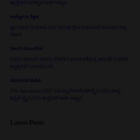
ಹುದ್ದೆಗಳಿಗೆ ಆನ್‌ಲೈನ್ ಅರ್ಜಿ ಆಹ್ವಾನ
ಉದ್ಯೋಗ & ಶಿಕ್ಷಣ
ಕೃಷಿ ಇಲಾಖೆ ನೇಮಕಾತಿ 2026: 945 ಹುದ್ದೆಗಳ ಅಧಿಸೂಚನೆ ಹಿಂಪಡೆದ ರಾಜ್ಯ
ಸರ್ಕಾರ
ಸರ್ಕಾರಿ ಯೋಜನೆಗಳು
KASS ಯೋಜನೆ: ಸರ್ಕಾರಿ ನೌಕರರಿಗೆ ಉಚಿತ ಆರೋಗ್ಯ ತಪಾಸಣೆ, 6 ಖಾಸಗಿ
ಆಸ್ಪತ್ರೆಗಳಿಗೆ ಅನುಮೋದನೆ.
ಸಾರ್ವಜನಿಕ ಮಾಹಿತಿ
HAL Recruitment 2026: 120 ಮ್ಯಾನೇಜ್‌ಮೆಂಟ್ ಟ್ರೈನಿ (MT) ಮತ್ತು
ಡಿಸೈನ್ ಟ್ರೈನಿ (DT) ಹುದ್ದೆಗಳಿಗೆ ಅರ್ಜಿ ಆಹ್ವಾನ
Latest Posts