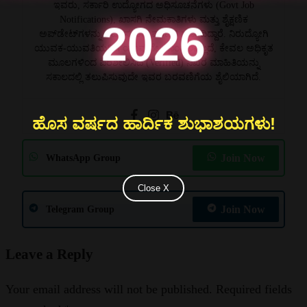
ಇವರು, ಸರ್ಕಾರಿ ಉದ್ಯೋಗದ ಅಧಿಸೂಚನೆಗಳು (Govt Job
Notifications), ಖಾಸಗಿ ನೇಮಕಾತಿಗಳು ಮತ್ತು ಶೈಕ್ಷಣಿಕ
2026
ಅಪ್‌ಡೇಟ್‌ಗಳನ್ನು ಒದಗಿಸುವಲ್ಲಿ ಪರಿಣತಿ ಹೊಂದಿದ್ದಾರೆ. ನಿರುದ್ಯೋಗಿ
ಯುವಕ-ಯುವತಿಯರಿಗೆ ಯಾವುದೇ ಗೊಂದಲವಿಲ್ಲದೆ, ಕೇವಲ ಅಧಿಕೃತ
ಮೂಲಗಳಿಂದ ಪರಿಶೀಲಿಸಿದ (Verified) ನಿಖರ ಮಾಹಿತಿಯನ್ನು
ಸಕಾಲದಲ್ಲಿ ತಲುಪಿಸುವುದೇ ಇವರ ಬರವಣಿಗೆಯ ಶೈಲಿಯಾಗಿದೆ.
ಹೊಸ ವರ್ಷದ ಹಾರ್ದಿಕ ಶುಭಾಶಯಗಳು!
Join Now
WhatsApp Group
Close X
Join Now
Telegram Group
Leave a Reply
Your email address will not be published.
Required fields