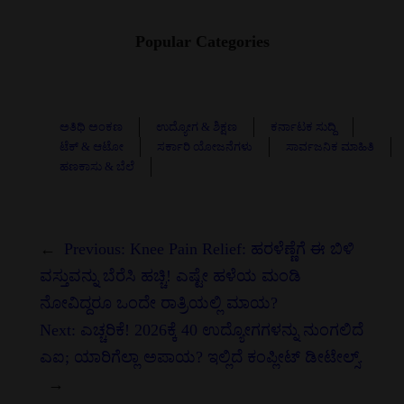
Popular Categories
ಅತಿಥಿ ಅಂಕಣ
ಉದ್ಯೋಗ & ಶಿಕ್ಷಣ
ಕರ್ನಾಟಕ ಸುದ್ದಿ
ಟೆಕ್ & ಆಟೋ
ಸರ್ಕಾರಿ ಯೋಜನೆಗಳು
ಸಾರ್ವಜನಿಕ ಮಾಹಿತಿ
ಹಣಕಾಸು & ಬೆಲೆ
←
Previous:
Knee Pain Relief: ಹರಳೆಣ್ಣೆಗೆ ಈ ಬಿಳಿ
ವಸ್ತುವನ್ನು ಬೆರೆಸಿ ಹಚ್ಚಿ! ಎಷ್ಟೇ ಹಳೆಯ ಮಂಡಿ
ನೋವಿದ್ದರೂ ಒಂದೇ ರಾತ್ರಿಯಲ್ಲಿ ಮಾಯ?
Next:
ಎಚ್ಚರಿಕೆ! 2026ಕ್ಕೆ 40 ಉದ್ಯೋಗಗಳನ್ನು ನುಂಗಲಿದೆ
ಎಐ; ಯಾರಿಗೆಲ್ಲಾ ಅಪಾಯ? ಇಲ್ಲಿದೆ ಕಂಪ್ಲೀಟ್ ಡೀಟೇಲ್ಸ್.
→