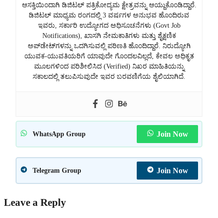
ಆಸಕ್ತಿಯಿಂದಾಗಿ ಡಿಜಿಟಲ್ ಪತ್ರಿಕೋದ್ಯಮ ಕ್ಷೇತ್ರವನ್ನು ಆಯ್ದುಕೊಂಡಿದ್ದಾರೆ.
ಡಿಜಿಟಲ್ ಮಾಧ್ಯಮ ರಂಗದಲ್ಲಿ 3 ವರ್ಷಗಳ ಅನುಭವ ಹೊಂದಿರುವ
ಇವರು, ಸರ್ಕಾರಿ ಉದ್ಯೋಗದ ಅಧಿಸೂಚನೆಗಳು (Govt Job
Notifications), ಖಾಸಗಿ ನೇಮಕಾತಿಗಳು ಮತ್ತು ಶೈಕ್ಷಣಿಕ
ಅಪ್‌ಡೇಟ್‌ಗಳನ್ನು ಒದಗಿಸುವಲ್ಲಿ ಪರಿಣತಿ ಹೊಂದಿದ್ದಾರೆ. ನಿರುದ್ಯೋಗಿ
ಯುವಕ-ಯುವತಿಯರಿಗೆ ಯಾವುದೇ ಗೊಂದಲವಿಲ್ಲದೆ, ಕೇವಲ ಅಧಿಕೃತ
ಮೂಲಗಳಿಂದ ಪರಿಶೀಲಿಸಿದ (Verified) ನಿಖರ ಮಾಹಿತಿಯನ್ನು
ಸಕಾಲದಲ್ಲಿ ತಲುಪಿಸುವುದೇ ಇವರ ಬರವಣಿಗೆಯ ಶೈಲಿಯಾಗಿದೆ.
Join Now
WhatsApp Group
Join Now
Telegram Group
Leave a Reply