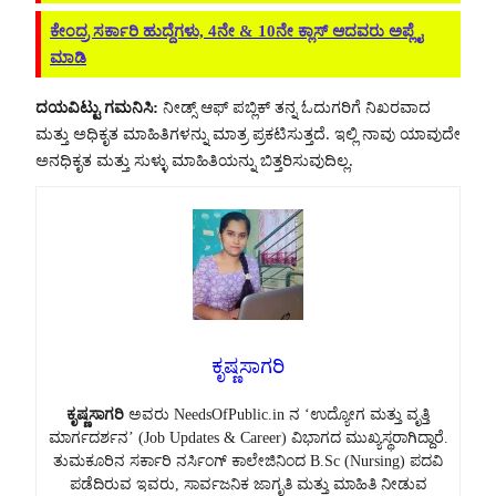
ಕೇಂದ್ರ ಸರ್ಕಾರಿ ಹುದ್ದೆಗಳು, 4ನೇ & 10ನೇ ಕ್ಲಾಸ್ ಆದವರು ಅಪ್ಲೈ
ಮಾಡಿ
ದಯವಿಟ್ಟು ಗಮನಿಸಿ:
ನೀಡ್ಸ್ ಆಫ್ ಪಬ್ಲಿಕ್ ತನ್ನ ಓದುಗರಿಗೆ ನಿಖರವಾದ
ಮತ್ತು ಅಧಿಕೃತ ಮಾಹಿತಿಗಳನ್ನು ಮಾತ್ರ ಪ್ರಕಟಿಸುತ್ತದೆ. ಇಲ್ಲಿ ನಾವು ಯಾವುದೇ
ಅನಧಿಕೃತ ಮತ್ತು ಸುಳ್ಳು ಮಾಹಿತಿಯನ್ನು ಬಿತ್ತರಿಸುವುದಿಲ್ಲ.
ಕೃಷ್ಣಸಾಗರಿ
ಕೃಷ್ಣಸಾಗರಿ
ಅವರು NeedsOfPublic.in ನ ‘ಉದ್ಯೋಗ ಮತ್ತು ವೃತ್ತಿ
ಮಾರ್ಗದರ್ಶನ’ (Job Updates & Career) ವಿಭಾಗದ ಮುಖ್ಯಸ್ಥರಾಗಿದ್ದಾರೆ.
ತುಮಕೂರಿನ ಸರ್ಕಾರಿ ನರ್ಸಿಂಗ್ ಕಾಲೇಜಿನಿಂದ B.Sc (Nursing) ಪದವಿ
ಪಡೆದಿರುವ ಇವರು, ಸಾರ್ವಜನಿಕ ಜಾಗೃತಿ ಮತ್ತು ಮಾಹಿತಿ ನೀಡುವ