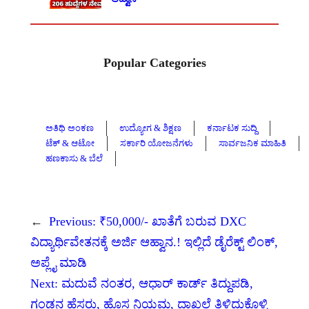
Popular Categories
ಅತಿಥಿ ಅಂಕಣ
ಉದ್ಯೋಗ & ಶಿಕ್ಷಣ
ಕರ್ನಾಟಕ ಸುದ್ದಿ
ಟೆಕ್ & ಆಟೋ
ಸರ್ಕಾರಿ ಯೋಜನೆಗಳು
ಸಾರ್ವಜನಿಕ ಮಾಹಿತಿ
ಹಣಕಾಸು & ಬೆಲೆ
←
Previous:
₹50,000/- ಖಾತೆಗೆ ಬರುವ DXC
ವಿದ್ಯಾರ್ಥಿವೇತನಕ್ಕೆ ಅರ್ಜಿ ಆಹ್ವಾನ.! ಇಲ್ಲಿದೆ ಡೈರೆಕ್ಟ್ ಲಿಂಕ್,
ಅಪ್ಲೈ ಮಾಡಿ
Next:
ಮದುವೆ ನಂತರ, ಆಧಾರ್ ಕಾರ್ಡ್‌ ತಿದ್ದುಪಡಿ,
ಗಂಡನ ಹೆಸರು, ಹೊಸ ನಿಯಮ, ದಾಖಲೆ ತಿಳಿದುಕೊಳ್ಳಿ