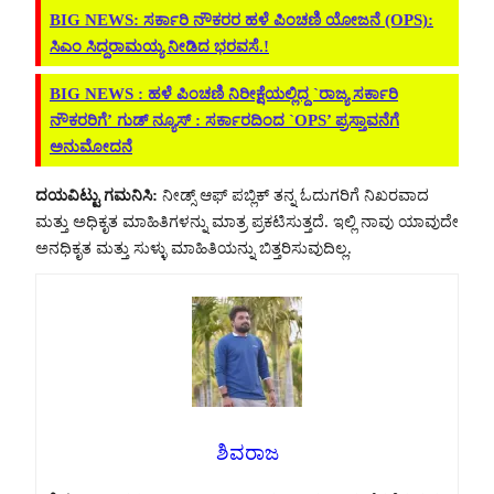
BIG NEWS: ಸರ್ಕಾರಿ ನೌಕರರ ಹಳೆ ಪಿಂಚಣಿ ಯೋಜನೆ (OPS):
ಸಿಎಂ ಸಿದ್ದರಾಮಯ್ಯ ನೀಡಿದ ಭರವಸೆ.!
BIG NEWS : ಹಳೆ ಪಿಂಚಣಿ ನಿರೀಕ್ಷೆಯಲ್ಲಿದ್ದ `ರಾಜ್ಯ ಸರ್ಕಾರಿ
ನೌಕರರಿಗೆ’ ಗುಡ್ ನ್ಯೂಸ್ : ಸರ್ಕಾರದಿಂದ `OPS’ ಪ್ರಸ್ತಾವನೆಗೆ
ಅನುಮೋದನೆ
ದಯವಿಟ್ಟು ಗಮನಿಸಿ:
ನೀಡ್ಸ್ ಆಫ್ ಪಬ್ಲಿಕ್ ತನ್ನ ಓದುಗರಿಗೆ ನಿಖರವಾದ
ಮತ್ತು ಅಧಿಕೃತ ಮಾಹಿತಿಗಳನ್ನು ಮಾತ್ರ ಪ್ರಕಟಿಸುತ್ತದೆ. ಇಲ್ಲಿ ನಾವು ಯಾವುದೇ
ಅನಧಿಕೃತ ಮತ್ತು ಸುಳ್ಳು ಮಾಹಿತಿಯನ್ನು ಬಿತ್ತರಿಸುವುದಿಲ್ಲ.
ಶಿವರಾಜ