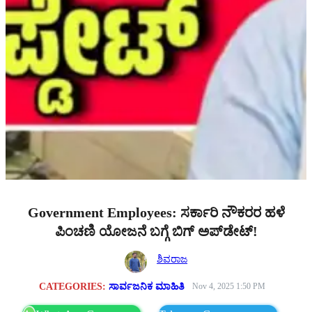
Government Employees: ಸರ್ಕಾರಿ ನೌಕರರ ಹಳೆ
ಪಿಂಚಣಿ ಯೋಜನೆ ಬಗ್ಗೆ ಬಿಗ್‌ ಅಪ್‌ಡೇಟ್‌!
ಶಿವರಾಜ
CATEGORIES:
ಸಾರ್ವಜನಿಕ ಮಾಹಿತಿ
Nov 4, 2025 1:50 PM