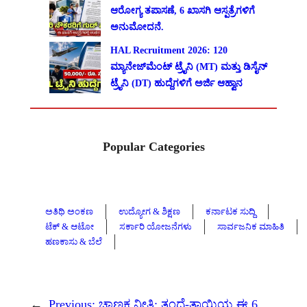
ಆರೋಗ್ಯ ತಪಾಸಣೆ, 6 ಖಾಸಗಿ ಆಸ್ಪತ್ರೆಗಳಿಗೆ
ಅನುಮೋದನೆ.
HAL Recruitment 2026: 120
ಮ್ಯಾನೇಜ್‌ಮೆಂಟ್ ಟ್ರೈನಿ (MT) ಮತ್ತು ಡಿಸೈನ್
ಟ್ರೈನಿ (DT) ಹುದ್ದೆಗಳಿಗೆ ಅರ್ಜಿ ಆಹ್ವಾನ
Popular Categories
ಅತಿಥಿ ಅಂಕಣ
ಉದ್ಯೋಗ & ಶಿಕ್ಷಣ
ಕರ್ನಾಟಕ ಸುದ್ದಿ
ಟೆಕ್ & ಆಟೋ
ಸರ್ಕಾರಿ ಯೋಜನೆಗಳು
ಸಾರ್ವಜನಿಕ ಮಾಹಿತಿ
ಹಣಕಾಸು & ಬೆಲೆ
←
Previous:
ಚಾಣಕ್ಯ ನೀತಿ: ತಂದೆ-ತಾಯಿಯ ಈ 6