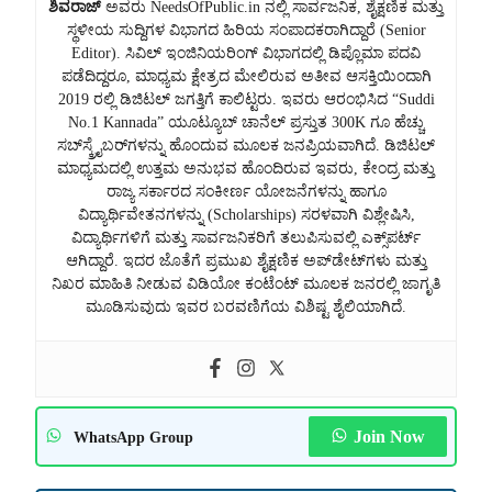
ಶಿವರಾಜ್
ಅವರು NeedsOfPublic.in ನಲ್ಲಿ ಸಾರ್ವಜನಿಕ, ಶೈಕ್ಷಣಿಕ ಮತ್ತು
ಸ್ಥಳೀಯ ಸುದ್ದಿಗಳ ವಿಭಾಗದ ಹಿರಿಯ ಸಂಪಾದಕರಾಗಿದ್ದಾರೆ (Senior
Editor). ಸಿವಿಲ್ ಇಂಜಿನಿಯರಿಂಗ್ ವಿಭಾಗದಲ್ಲಿ ಡಿಪ್ಲೊಮಾ ಪದವಿ
ಪಡೆದಿದ್ದರೂ, ಮಾಧ್ಯಮ ಕ್ಷೇತ್ರದ ಮೇಲಿರುವ ಅತೀವ ಆಸಕ್ತಿಯಿಂದಾಗಿ
2019 ರಲ್ಲಿ ಡಿಜಿಟಲ್ ಜಗತ್ತಿಗೆ ಕಾಲಿಟ್ಟರು. ಇವರು ಆರಂಭಿಸಿದ “Suddi
No.1 Kannada” ಯೂಟ್ಯೂಬ್ ಚಾನೆಲ್ ಪ್ರಸ್ತುತ 300K ಗೂ ಹೆಚ್ಚು
ಸಬ್‌ಸ್ಕ್ರೈಬರ್‌ಗಳನ್ನು ಹೊಂದುವ ಮೂಲಕ ಜನಪ್ರಿಯವಾಗಿದೆ. ಡಿಜಿಟಲ್
ಮಾಧ್ಯಮದಲ್ಲಿ ಉತ್ತಮ ಅನುಭವ ಹೊಂದಿರುವ ಇವರು, ಕೇಂದ್ರ ಮತ್ತು
ರಾಜ್ಯ ಸರ್ಕಾರದ ಸಂಕೀರ್ಣ ಯೋಜನೆಗಳನ್ನು ಹಾಗೂ
ವಿದ್ಯಾರ್ಥಿವೇತನಗಳನ್ನು (Scholarships) ಸರಳವಾಗಿ ವಿಶ್ಲೇಷಿಸಿ,
ವಿದ್ಯಾರ್ಥಿಗಳಿಗೆ ಮತ್ತು ಸಾರ್ವಜನಿಕರಿಗೆ ತಲುಪಿಸುವಲ್ಲಿ ಎಕ್ಸ್‌ಪರ್ಟ್
ಆಗಿದ್ದಾರೆ. ಇದರ ಜೊತೆಗೆ ಪ್ರಮುಖ ಶೈಕ್ಷಣಿಕ ಅಪ್‌ಡೇಟ್‌ಗಳು ಮತ್ತು
ನಿಖರ ಮಾಹಿತಿ ನೀಡುವ ವಿಡಿಯೋ ಕಂಟೆಂಟ್ ಮೂಲಕ ಜನರಲ್ಲಿ ಜಾಗೃತಿ
ಮೂಡಿಸುವುದು ಇವರ ಬರವಣಿಗೆಯ ವಿಶಿಷ್ಟ ಶೈಲಿಯಾಗಿದೆ.
Join Now
WhatsApp Group