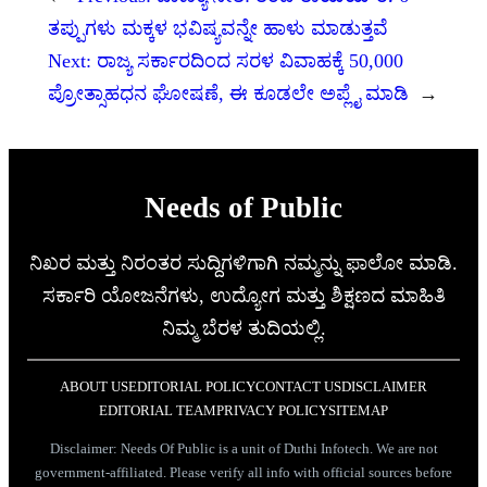
ತಪ್ಪುಗಳು ಮಕ್ಕಳ ಭವಿಷ್ಯವನ್ನೇ ಹಾಳು ಮಾಡುತ್ತವೆ
Next:
ರಾಜ್ಯ ಸರ್ಕಾರದಿಂದ ಸರಳ ವಿವಾಹಕ್ಕೆ 50,000
ಪ್ರೋತ್ಸಾಹಧನ ಘೋಷಣೆ, ಈ ಕೂಡಲೇ ಅಪ್ಲೈ ಮಾಡಿ
→
Needs of Public
ನಿಖರ ಮತ್ತು ನಿರಂತರ ಸುದ್ದಿಗಳಿಗಾಗಿ ನಮ್ಮನ್ನು ಫಾಲೋ ಮಾಡಿ.
ಸರ್ಕಾರಿ ಯೋಜನೆಗಳು, ಉದ್ಯೋಗ ಮತ್ತು ಶಿಕ್ಷಣದ ಮಾಹಿತಿ
ನಿಮ್ಮ ಬೆರಳ ತುದಿಯಲ್ಲಿ.
ABOUT US
EDITORIAL POLICY
CONTACT US
DISCLAIMER
EDITORIAL TEAM
PRIVACY POLICY
SITEMAP
Disclaimer: Needs Of Public is a unit of Duthi Infotech. We are not
government-affiliated. Please verify all info with official sources before