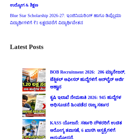
ಉದ್ಯೋಗ & ಶಿಕ್ಷಣ
Blue Star Scholarship 2026-27: ಇಂಜಿನಿಯರಿಂಗ್ ಹಾಗೂ ಡಿಪ್ಲೊಮಾ
ವಿದ್ಯಾರ್ಥಿಗಳಿಗೆ ₹1 ಲಕ್ಷದವರೆಗೆ ವಿದ್ಯಾರ್ಥಿವೇತನ
Latest Posts
BOB Recruitment 2026: 206 ಮ್ಯಾನೇಜರ್,
ಟೆಕ್ನಿಕಲ್ ಆಫೀಸರ್ ಹುದ್ದೆಗಳಿಗೆ ಆನ್‌ಲೈನ್ ಅರ್ಜಿ
ಆಹ್ವಾನ
ಕೃಷಿ ಇಲಾಖೆ ನೇಮಕಾತಿ 2026: 945 ಹುದ್ದೆಗಳ
ಅಧಿಸೂಚನೆ ಹಿಂಪಡೆದ ರಾಜ್ಯ ಸರ್ಕಾರ
KASS ಯೋಜನೆ: ಸರ್ಕಾರಿ ನೌಕರರಿಗೆ ಉಚಿತ
ಆರೋಗ್ಯ ತಪಾಸಣೆ, 6 ಖಾಸಗಿ ಆಸ್ಪತ್ರೆಗಳಿಗೆ
ಅನುಮೋದನೆ.