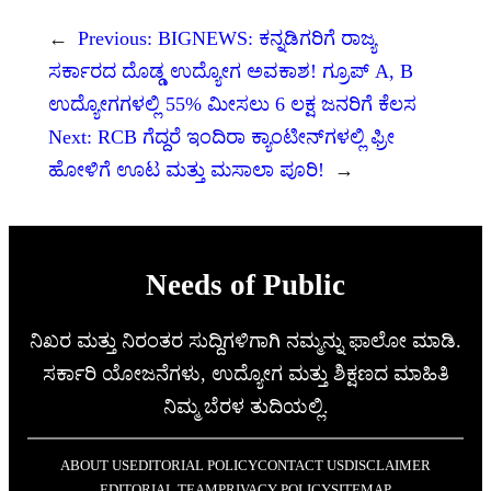
←
Previous:
BIGNEWS: ಕನ್ನಡಿಗರಿಗೆ ರಾಜ್ಯ
ಸರ್ಕಾರದ ದೊಡ್ಡ ಉದ್ಯೋಗ ಅವಕಾಶ! ಗ್ರೂಪ್ A, B
ಉದ್ಯೋಗಗಳಲ್ಲಿ 55% ಮೀಸಲು 6 ಲಕ್ಷ ಜನರಿಗೆ ಕೆಲಸ
Next:
RCB ಗೆದ್ದರೆ ಇಂದಿರಾ ಕ್ಯಾಂಟೀನ್‌ಗಳಲ್ಲಿ ಫ್ರೀ
ಹೋಳಿಗೆ ಊಟ ಮತ್ತು ಮಸಾಲಾ ಪೂರಿ!
→
Needs of Public
ನಿಖರ ಮತ್ತು ನಿರಂತರ ಸುದ್ದಿಗಳಿಗಾಗಿ ನಮ್ಮನ್ನು ಫಾಲೋ ಮಾಡಿ.
ಸರ್ಕಾರಿ ಯೋಜನೆಗಳು, ಉದ್ಯೋಗ ಮತ್ತು ಶಿಕ್ಷಣದ ಮಾಹಿತಿ
ನಿಮ್ಮ ಬೆರಳ ತುದಿಯಲ್ಲಿ.
ABOUT US
EDITORIAL POLICY
CONTACT US
DISCLAIMER
EDITORIAL TEAM
PRIVACY POLICY
SITEMAP