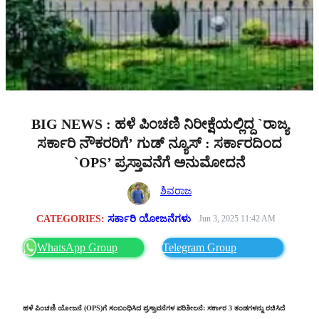
BIG NEWS : ಹಳೆ ಪಿಂಚಣಿ ನಿರೀಕ್ಷೆಯಲ್ಲಿದ್ದ `ರಾಜ್ಯ
ಸರ್ಕಾರಿ ನೌಕರರಿಗೆ’ ಗುಡ್ ನ್ಯೂಸ್ : ಸರ್ಕಾರದಿಂದ
`OPS’ ಪ್ರಸ್ತಾವನೆಗೆ ಅನುಮೋದನೆ
ಶಿವರಾಜ
CATEGORIES:
ಸರ್ಕಾರಿ ಯೋಜನೆಗಳು
Jun 3, 2025 11:42 AM
WhatsApp Group
Telegram Group
ಹಳೆ ಪಿಂಚಣಿ ಯೋಜನೆ (OPS)ಗೆ ಸಂಬಂಧಿಸಿದ ಪ್ರಸ್ತಾವನೆಗಳ ಪರಿಶೀಲನೆ: ಸರ್ಕಾರ 3 ತಂಡಗಳನ್ನು ರಚಿಸಿದೆ