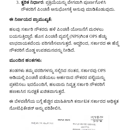
ತ್ವರಿತ ನಿರ್ಧಾರ:
ಪ್ರಕ್ರಿಯೆಯನ್ನು ವೇಗವಾಗಿ ಪೂರ್ಣಗೊಳಿಸಿ
ನೌಕರರಿಗೆ ಪಿಂಚಣಿ ಅನುಭೋಗಕ್ಕೆ ಅನುವು ಮಾಡಿಕೊಡುವುದು.
ಈ ನಿರ್ಣಯದ ಪ್ರಾಮುಖ್ಯತೆ:
ಹಲವು ಸರ್ಕಾರಿ ನೌಕರರು ಹಳೆ ಪಿಂಚಣಿ ಯೋಜನೆಗೆ ಮರಳಲು
ಬಯಸುತ್ತಿದ್ದಾರೆ. ಹೊಸ ಪಿಂಚಣಿ ವ್ಯವಸ್ಥೆ (NPS)ಗಿಂತ OPS ಹೆಚ್ಚು
ಲಾಭದಾಯಕವೆಂದು ಪರಿಗಣಿಸಲಾಗುತ್ತದೆ. ಆದ್ದರಿಂದ, ಸರ್ಕಾರದ ಈ ಹೆಜ್ಜೆ
ನೌಕರರಿಗೆ ದೊಡ್ಡ ಉಪಶಮನವನ್ನು ನೀಡಿದೆ.
ಮುಂದಿನ ಹಂತಗಳು:
ತಂಡಗಳು ತಮ್ಮ ವರದಿಗಳನ್ನು ಸಲ್ಲಿಸಿದ ನಂತರ, ಸರ್ಕಾರವು OPS
ಅಡಿಯಲ್ಲಿ ಪಿಂಚಣಿ ಪಡೆಯಲು ಅರ್ಹರಾದ ನೌಕರರ ಪಟ್ಟಿಯನ್ನು
ಪ್ರಕಟಿಸಲು ಇದರೊಂದಿಗೆ, ಹಲವಾರು ನಿವೃತ್ತ ಸರ್ಕಾರಿ ನೌಕರರಿಗೆ
ಹಣಕಾಸಿನ ಸುರಕ್ಷತೆ ಖಚಿತವಾಗುತ್ತದೆ.
ಈ ಬೆಳವಣಿಗೆಯ ಬಗ್ಗೆ ಹೆಚ್ಚಿನ ಮಾಹಿತಿಗಾಗಿ ಕರ್ನಾಟಕ ಸರ್ಕಾರದ ಅಧಿಕೃತ
ನೋಟಿಫಿಕೇಶನ್ ಅನ್ನು ಪರಿಶೀಲಿಸಿ.