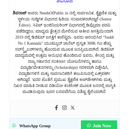
ಶಿವರಾಜ
ಶಿವರಾಜ್
ಅವರು NeedsOfPublic.in ನಲ್ಲಿ ಸಾರ್ವಜನಿಕ, ಶೈಕ್ಷಣಿಕ ಮತ್ತು
ಸ್ಥಳೀಯ ಸುದ್ದಿಗಳ ವಿಭಾಗದ ಹಿರಿಯ ಸಂಪಾದಕರಾಗಿದ್ದಾರೆ (Senior
Editor). ಸಿವಿಲ್ ಇಂಜಿನಿಯರಿಂಗ್ ವಿಭಾಗದಲ್ಲಿ ಡಿಪ್ಲೊಮಾ ಪದವಿ
ಪಡೆದಿದ್ದರೂ, ಮಾಧ್ಯಮ ಕ್ಷೇತ್ರದ ಮೇಲಿರುವ ಅತೀವ ಆಸಕ್ತಿಯಿಂದಾಗಿ
2019 ರಲ್ಲಿ ಡಿಜಿಟಲ್ ಜಗತ್ತಿಗೆ ಕಾಲಿಟ್ಟರು. ಇವರು ಆರಂಭಿಸಿದ “Suddi
No.1 Kannada” ಯೂಟ್ಯೂಬ್ ಚಾನೆಲ್ ಪ್ರಸ್ತುತ 300K ಗೂ ಹೆಚ್ಚು
ಸಬ್‌ಸ್ಕ್ರೈಬರ್‌ಗಳನ್ನು ಹೊಂದುವ ಮೂಲಕ ಜನಪ್ರಿಯವಾಗಿದೆ. ಡಿಜಿಟಲ್
ಮಾಧ್ಯಮದಲ್ಲಿ ಉತ್ತಮ ಅನುಭವ ಹೊಂದಿರುವ ಇವರು, ಕೇಂದ್ರ ಮತ್ತು
ರಾಜ್ಯ ಸರ್ಕಾರದ ಸಂಕೀರ್ಣ ಯೋಜನೆಗಳನ್ನು ಹಾಗೂ
ವಿದ್ಯಾರ್ಥಿವೇತನಗಳನ್ನು (Scholarships) ಸರಳವಾಗಿ ವಿಶ್ಲೇಷಿಸಿ,
ವಿದ್ಯಾರ್ಥಿಗಳಿಗೆ ಮತ್ತು ಸಾರ್ವಜನಿಕರಿಗೆ ತಲುಪಿಸುವಲ್ಲಿ ಎಕ್ಸ್‌ಪರ್ಟ್
ಆಗಿದ್ದಾರೆ. ಇದರ ಜೊತೆಗೆ ಪ್ರಮುಖ ಶೈಕ್ಷಣಿಕ ಅಪ್‌ಡೇಟ್‌ಗಳು ಮತ್ತು
ನಿಖರ ಮಾಹಿತಿ ನೀಡುವ ವಿಡಿಯೋ ಕಂಟೆಂಟ್ ಮೂಲಕ ಜನರಲ್ಲಿ ಜಾಗೃತಿ
ಮೂಡಿಸುವುದು ಇವರ ಬರವಣಿಗೆಯ ವಿಶಿಷ್ಟ ಶೈಲಿಯಾಗಿದೆ.
Join Now
WhatsApp Group