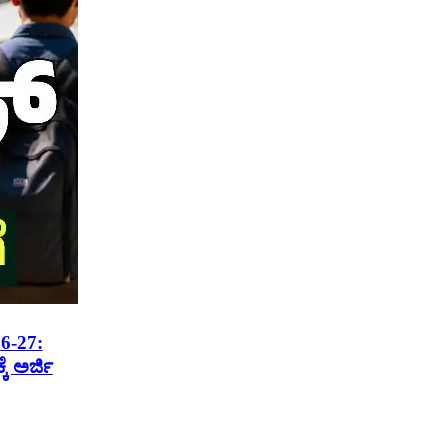
6-27:
ೆ ಅರ್ಜಿ