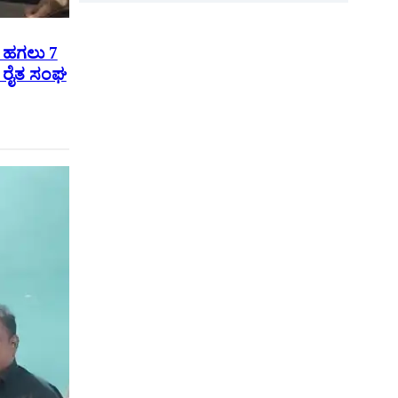
ೆ ಹಗಲು 7
ು ರೈತ ಸಂಘ