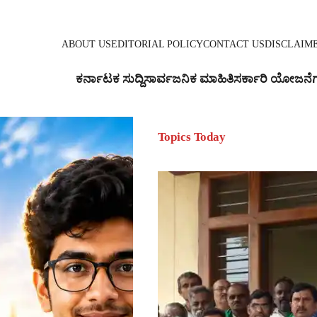
ABOUT US
EDITORIAL POLICY
CONTACT US
DISCLAIM
ಕರ್ನಾಟಕ ಸುದ್ದಿ
ಸಾರ್ವಜನಿಕ ಮಾಹಿತಿ
ಸರ್ಕಾರಿ ಯೋಜನೆ
Topics Today