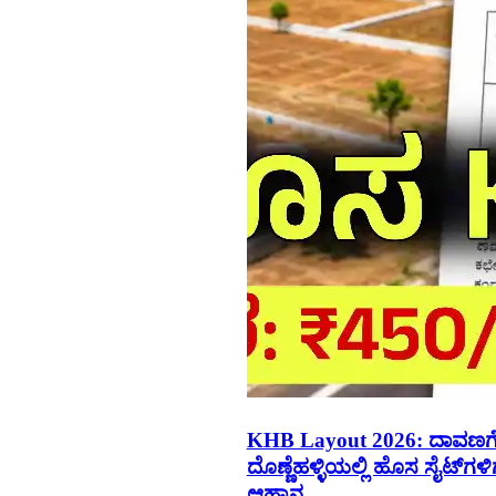
KHB Layout 2026: ದಾವಣಗ
ದೊಣ್ಣೆಹಳ್ಳಿಯಲ್ಲಿ ಹೊಸ ಸೈಟ್‌ಗಳಿ
ಆಹ್ವಾನ