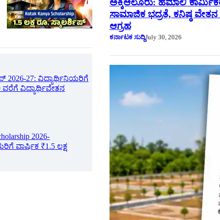
ಅಕ್ಕಿಆಲೂರು: ಹಮಾಲಿ ಕಾರ್ಮಿಕರ
ಸಾಮಾಜಿಕ ಭದ್ರತೆ, ಕನಿಷ್ಠ ವೇತನ 
ಆಗ್ರಹ
ಕರ್ನಾಟಕ ಸುದ್ದಿ
July 30, 2026
ಪ್ 2026-27: ವಿದ್ಯಾರ್ಥಿನಿಯರಿಗೆ
 ವರೆಗೆ ವಿದ್ಯಾರ್ಥಿವೇತನ
holarship 2026-
ಯರಿಗೆ ವಾರ್ಷಿಕ ₹1.5 ಲಕ್ಷ