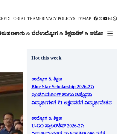
Facebook
X
YouTube
Instagram
WhatsApp
ER
EDITORIAL TEAM
PRIVACY POLICY
SITEMAP
ಗಳು
ಹಣಕಾಸು & ಬೆಲೆ
ಉದ್ಯೋಗ & ಶಿಕ್ಷಣ
ಟೆಕ್ & ಆಟೋ
Hot this week
ಉದ್ಯೋಗ & ಶಿಕ್ಷಣ
Blue Star Scholarship 2026-27:
ಇಂಜಿನಿಯರಿಂಗ್ ಹಾಗೂ ಡಿಪ್ಲೊಮಾ
ವಿದ್ಯಾರ್ಥಿಗಳಿಗೆ ₹1 ಲಕ್ಷದವರೆಗೆ ವಿದ್ಯಾರ್ಥಿವೇತನ
ಉದ್ಯೋಗ & ಶಿಕ್ಷಣ
U-GO ಸ್ಕಾಲರ್‌ಶಿಪ್ 2026-27:
ವಿದ್ಯಾರ್ಥಿನಿಯರಿಗೆ ವಾರ್ಷಿಕ ₹60,000 ವರೆಗೆ