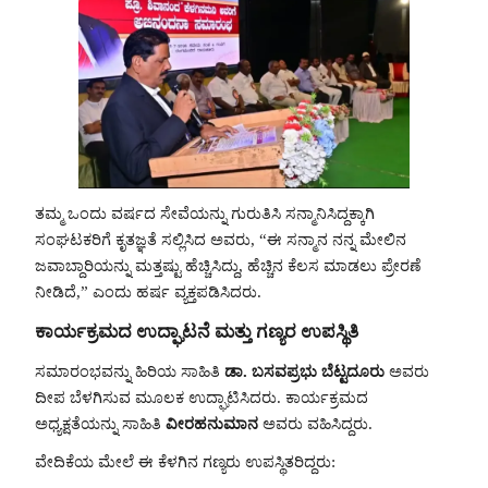
ತಮ್ಮ ಒಂದು ವರ್ಷದ ಸೇವೆಯನ್ನು ಗುರುತಿಸಿ ಸನ್ಮಾನಿಸಿದ್ದಕ್ಕಾಗಿ
ಸಂಘಟಕರಿಗೆ ಕೃತಜ್ಞತೆ ಸಲ್ಲಿಸಿದ ಅವರು, “ಈ ಸನ್ಮಾನ ನನ್ನ ಮೇಲಿನ
ಜವಾಬ್ದಾರಿಯನ್ನು ಮತ್ತಷ್ಟು ಹೆಚ್ಚಿಸಿದ್ದು, ಹೆಚ್ಚಿನ ಕೆಲಸ ಮಾಡಲು ಪ್ರೇರಣೆ
ನೀಡಿದೆ,” ಎಂದು ಹರ್ಷ ವ್ಯಕ್ತಪಡಿಸಿದರು.
ಕಾರ್ಯಕ್ರಮದ ಉದ್ಘಾಟನೆ ಮತ್ತು ಗಣ್ಯರ ಉಪಸ್ಥಿತಿ
ಸಮಾರಂಭವನ್ನು ಹಿರಿಯ ಸಾಹಿತಿ
ಡಾ. ಬಸವಪ್ರಭು ಬೆಟ್ಟದೂರು
ಅವರು
ದೀಪ ಬೆಳಗಿಸುವ ಮೂಲಕ ಉದ್ಘಾಟಿಸಿದರು. ಕಾರ್ಯಕ್ರಮದ
ಅಧ್ಯಕ್ಷತೆಯನ್ನು ಸಾಹಿತಿ
ವೀರಹನುಮಾನ
ಅವರು ವಹಿಸಿದ್ದರು.
ವೇದಿಕೆಯ ಮೇಲೆ ಈ ಕೆಳಗಿನ ಗಣ್ಯರು ಉಪಸ್ಥಿತರಿದ್ದರು: