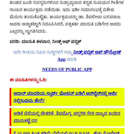
ತಂಡದ ಜೂರಿ ಸದಸ್ಯರುಗಳಿಂದ ಸುಶ್ರಾವ್ಯವಾದ ಕನ್ನಡ ಸುಮಧುರ ಗೀತೆಗಳ
ಗಾಯನ ಕಾರ್ಯಕ್ರಮ ನಡೆಯಿತು. ಇದು ಇಡೀ ಸಮಾರಂಭಕ್ಕೆ ವಿಶೇಷ
ಮೆರುಗು ತಂದುಕೊಟ್ಟಿತು. ಕಾರ್ಯಕ್ರಮವನ್ನು ಡಾ. ಶಿವಲೀಲಾ ಬಸವರಾಜ
ಅವರು ಅಚ್ಚುಕಟ್ಟಾಗಿ ನಿರೂಪಿಸಿದರೆ, ಪತ್ರಕರ್ತ ಮಾರುತಿ ಬಡಿಗೇರ ಅವರು
ಎಲ್ಲರನ್ನು ಸ್ವಾಗತಿಸಿದರು.
ವರದಿ
: ಮಾರುತಿ ತಳವಾರ, ನೀಡ್ಸ್ ಆಫ್ ಪಬ್ಲಿಕ್
ಇದೇ ರೀತಿಯ ನಿಖರ ಸುದ್ದಿಗಳಿಗೆ ನಮ್ಮ
ನೀಡ್ಸ್ ಪಬ್ಲಿಕ್ ಆಪ್ ಡೌನ್ಲೋಡ್
App
ಮಾಡಿ
NEEDS OF PUBLIC APP
ಈ ಮಾಹಿತಿಗಳನ್ನು ಓದಿ
:
ಆಧಾರ್ ಮಾದರಿಯ ಸ್ಮಾರ್ಟ್ ವೋಟರ್ ಐಡಿಗೆ ಆನ್‌ಲೈನ್‌ನಲ್ಲಿ ಅರ್ಜಿ
ಸಲ್ಲಿಸುವುದು ಹೇಗೆ?
ಅಡಿಕೆ ಬೆಲೆಯಲ್ಲಿ ಚೇತರಿಕೆ; ಶಿವಮೊಗ್ಗ, ಚನ್ನಗಿರಿ ಸೇರಿ ರಾಜ್ಯದ ಇಂದಿನ
ಮಾರುಕಟ್ಟೆ ದರ
₹ 10,000 ಕ್ಕಿಂತ ಕಡಿಮೆ ಬೆಲೆಯಲ್ಲಿ 8GB RAM , ಹೆಚ್ಚು ಸ್ಟೋರೇಜ್‌