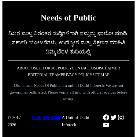
Needs of Public
ನಿಖರ ಮತ್ತು ನಿರಂತರ ಸುದ್ದಿಗಳಿಗಾಗಿ ನಮ್ಮನ್ನು ಫಾಲೋ ಮಾಡಿ.
ಸರ್ಕಾರಿ ಯೋಜನೆಗಳು, ಉದ್ಯೋಗ ಮತ್ತು ಶಿಕ್ಷಣದ ಮಾಹಿತಿ
ನಿಮ್ಮ ಬೆರಳ ತುದಿಯಲ್ಲಿ.
ABOUT US
EDITORIAL POLICY
CONTACT US
DISCLAIMER
EDITORIAL TEAM
PRIVACY POLICY
SITEMAP
Disclaimer: Needs Of Public is a unit of Duthi Infotech. We are not
government-affiliated. Please verify all info with official sources before
acting.
Facebook
Twitter
Instag
© 2017 –
ನೀಡ್ಸ್ ಆಫ್ ಪಬ್ಲಿಕ್
A Unit of Duthi
YouTube
2026
–
Infotech