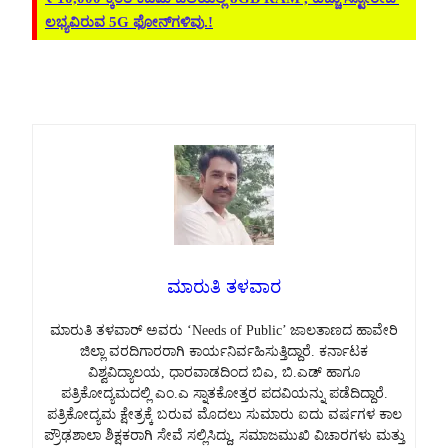
ಲಭ್ಯವಿರುವ 5G ಫೋನ್‌ಗಳಿವು.!
ಮಾರುತಿ ತಳವಾರ
ಮಾರುತಿ ತಳವಾರ್ ಅವರು ‘Needs of Public’ ಜಾಲತಾಣದ ಹಾವೇರಿ
ಜಿಲ್ಲಾ ವರದಿಗಾರರಾಗಿ ಕಾರ್ಯನಿರ್ವಹಿಸುತ್ತಿದ್ದಾರೆ. ಕರ್ನಾಟಕ
ವಿಶ್ವವಿದ್ಯಾಲಯ, ಧಾರವಾಡದಿಂದ ಬಿಎ, ಬಿ.ಎಡ್ ಹಾಗೂ
ಪತ್ರಿಕೋದ್ಯಮದಲ್ಲಿ ಎಂ.ಎ ಸ್ನಾತಕೋತ್ತರ ಪದವಿಯನ್ನು ಪಡೆದಿದ್ದಾರೆ.
ಪತ್ರಿಕೋದ್ಯಮ ಕ್ಷೇತ್ರಕ್ಕೆ ಬರುವ ಮೊದಲು ಸುಮಾರು ಐದು ವರ್ಷಗಳ ಕಾಲ
ಪ್ರೌಢಶಾಲಾ ಶಿಕ್ಷಕರಾಗಿ ಸೇವೆ ಸಲ್ಲಿಸಿದ್ದು, ಸಮಾಜಮುಖಿ ವಿಚಾರಗಳು ಮತ್ತು