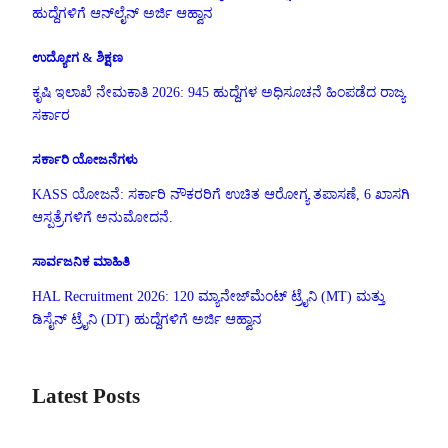
ಹುದ್ದೆಗಳಿಗೆ ಆನ್‌ಲೈನ್ ಅರ್ಜಿ ಆಹ್ವಾನ
ಉದ್ಯೋಗ & ಶಿಕ್ಷಣ
ಕೃಷಿ ಇಲಾಖೆ ನೇಮಕಾತಿ 2026: 945 ಹುದ್ದೆಗಳ ಅಧಿಸೂಚನೆ ಹಿಂಪಡೆದ ರಾಜ್ಯ
ಸರ್ಕಾರ
ಸರ್ಕಾರಿ ಯೋಜನೆಗಳು
KASS ಯೋಜನೆ: ಸರ್ಕಾರಿ ನೌಕರರಿಗೆ ಉಚಿತ ಆರೋಗ್ಯ ತಪಾಸಣೆ, 6 ಖಾಸಗಿ
ಆಸ್ಪತ್ರೆಗಳಿಗೆ ಅನುಮೋದನೆ.
ಸಾರ್ವಜನಿಕ ಮಾಹಿತಿ
HAL Recruitment 2026: 120 ಮ್ಯಾನೇಜ್‌ಮೆಂಟ್ ಟ್ರೈನಿ (MT) ಮತ್ತು
ಡಿಸೈನ್ ಟ್ರೈನಿ (DT) ಹುದ್ದೆಗಳಿಗೆ ಅರ್ಜಿ ಆಹ್ವಾನ
Latest Posts