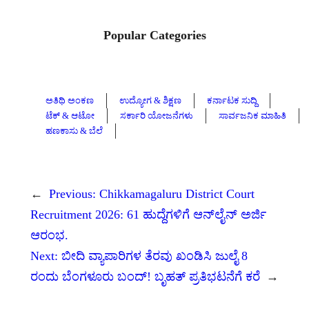
Popular Categories
ಅತಿಥಿ ಅಂಕಣ
ಉದ್ಯೋಗ & ಶಿಕ್ಷಣ
ಕರ್ನಾಟಕ ಸುದ್ದಿ
ಟೆಕ್ & ಆಟೋ
ಸರ್ಕಾರಿ ಯೋಜನೆಗಳು
ಸಾರ್ವಜನಿಕ ಮಾಹಿತಿ
ಹಣಕಾಸು & ಬೆಲೆ
←
Previous:
Chikkamagaluru District Court
Recruitment 2026: 61 ಹುದ್ದೆಗಳಿಗೆ ಆನ್‌ಲೈನ್ ಅರ್ಜಿ
ಆರಂಭ.
Next:
ಬೀದಿ ವ್ಯಾಪಾರಿಗಳ ತೆರವು ಖಂಡಿಸಿ ಜುಲೈ 8
ರಂದು ಬೆಂಗಳೂರು ಬಂದ್! ಬೃಹತ್ ಪ್ರತಿಭಟನೆಗೆ ಕರೆ
→