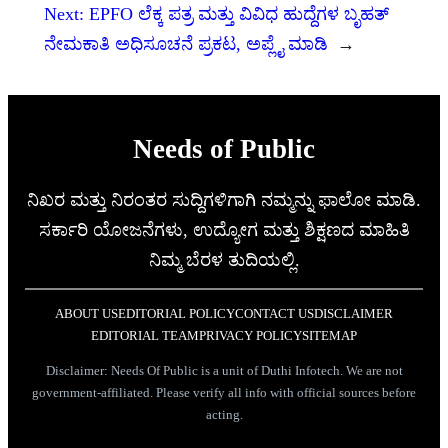
Next:
EPFO ಲೆಕ್ಕ ಪತ್ರ ಮತ್ತು ವಿವಿಧ ಹುದ್ದೆಗಳ ಬೃಹತ್
ನೇಮಕಾತಿ ಅಧಿಸೂಚನೆ ಪ್ರಕಟ, ಅಪ್ಲೈ ಮಾಡಿ
→
Needs of Public
ನಿಖರ ಮತ್ತು ನಿರಂತರ ಸುದ್ದಿಗಳಿಗಾಗಿ ನಮ್ಮನ್ನು ಫಾಲೋ ಮಾಡಿ.
ಸರ್ಕಾರಿ ಯೋಜನೆಗಳು, ಉದ್ಯೋಗ ಮತ್ತು ಶಿಕ್ಷಣದ ಮಾಹಿತಿ
ನಿಮ್ಮ ಬೆರಳ ತುದಿಯಲ್ಲಿ.
ABOUT US
EDITORIAL POLICY
CONTACT US
DISCLAIMER
EDITORIAL TEAM
PRIVACY POLICY
SITEMAP
Disclaimer: Needs Of Public is a unit of Duthi Infotech. We are not
government-affiliated. Please verify all info with official sources before
acting.