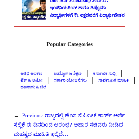
Blue Star Scholarship 2026-27:
ಇಂಜಿನಿಯರಿಂಗ್ ಹಾಗೂ ಡಿಪ್ಲೊಮಾ
ವಿದ್ಯಾರ್ಥಿಗಳಿಗೆ ₹1 ಲಕ್ಷದವರೆಗೆ ವಿದ್ಯಾರ್ಥಿವೇತನ
Popular Categories
ಅತಿಥಿ ಅಂಕಣ
ಉದ್ಯೋಗ & ಶಿಕ್ಷಣ
ಕರ್ನಾಟಕ ಸುದ್ದಿ
ಟೆಕ್ & ಆಟೋ
ಸರ್ಕಾರಿ ಯೋಜನೆಗಳು
ಸಾರ್ವಜನಿಕ ಮಾಹಿತಿ
ಹಣಕಾಸು & ಬೆಲೆ
←
Previous:
ರಾಜ್ಯದಲ್ಲಿ ಹೊಸ ಬಿಪಿಎಲ್ ಕಾರ್ಡ್ ಅರ್ಜಿ
ಸಲ್ಲಿಕೆ ಈ ದಿನದಿಂದ ಆರಂಭ? ಆಹಾರ ಸಚಿವರು ನೀಡಿದ
ಮಹತ್ವದ ಮಾಹಿತಿ ಇಲ್ಲಿದೆ…