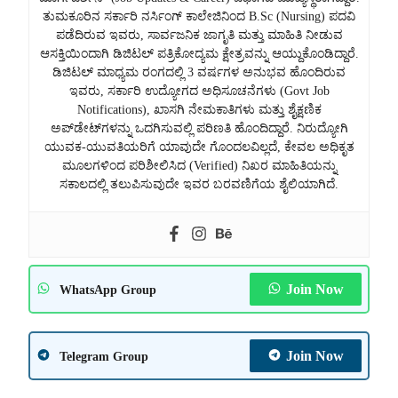
ತುಮಕೂರಿನ ಸರ್ಕಾರಿ ನರ್ಸಿಂಗ್ ಕಾಲೇಜಿನಿಂದ B.Sc (Nursing) ಪದವಿ
ಪಡೆದಿರುವ ಇವರು, ಸಾರ್ವಜನಿಕ ಜಾಗೃತಿ ಮತ್ತು ಮಾಹಿತಿ ನೀಡುವ
ಆಸಕ್ತಿಯಿಂದಾಗಿ ಡಿಜಿಟಲ್ ಪತ್ರಿಕೋದ್ಯಮ ಕ್ಷೇತ್ರವನ್ನು ಆಯ್ದುಕೊಂಡಿದ್ದಾರೆ.
ಡಿಜಿಟಲ್ ಮಾಧ್ಯಮ ರಂಗದಲ್ಲಿ 3 ವರ್ಷಗಳ ಅನುಭವ ಹೊಂದಿರುವ
ಇವರು, ಸರ್ಕಾರಿ ಉದ್ಯೋಗದ ಅಧಿಸೂಚನೆಗಳು (Govt Job
Notifications), ಖಾಸಗಿ ನೇಮಕಾತಿಗಳು ಮತ್ತು ಶೈಕ್ಷಣಿಕ
ಅಪ್‌ಡೇಟ್‌ಗಳನ್ನು ಒದಗಿಸುವಲ್ಲಿ ಪರಿಣತಿ ಹೊಂದಿದ್ದಾರೆ. ನಿರುದ್ಯೋಗಿ
ಯುವಕ-ಯುವತಿಯರಿಗೆ ಯಾವುದೇ ಗೊಂದಲವಿಲ್ಲದೆ, ಕೇವಲ ಅಧಿಕೃತ
ಮೂಲಗಳಿಂದ ಪರಿಶೀಲಿಸಿದ (Verified) ನಿಖರ ಮಾಹಿತಿಯನ್ನು
ಸಕಾಲದಲ್ಲಿ ತಲುಪಿಸುವುದೇ ಇವರ ಬರವಣಿಗೆಯ ಶೈಲಿಯಾಗಿದೆ.
Join Now
WhatsApp Group
Join Now
Telegram Group