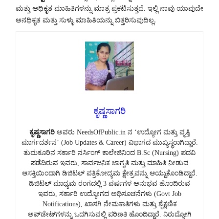
ಮತ್ತು ಅಧಿಕೃತ ಮಾಹಿತಿಗಳನ್ನು ಮಾತ್ರ ಪ್ರಕಟಿಸುತ್ತದೆ. ಇಲ್ಲಿ ನಾವು ಯಾವುದೇ
ಅನಧಿಕೃತ ಮತ್ತು ಸುಳ್ಳು ಮಾಹಿತಿಯನ್ನು ಬಿತ್ತರಿಸುವುದಿಲ್ಲ.
ಕೃಷ್ಣಸಾಗರಿ
ಕೃಷ್ಣಸಾಗರಿ
ಅವರು NeedsOfPublic.in ನ ‘ಉದ್ಯೋಗ ಮತ್ತು ವೃತ್ತಿ
ಮಾರ್ಗದರ್ಶನ’ (Job Updates & Career) ವಿಭಾಗದ ಮುಖ್ಯಸ್ಥರಾಗಿದ್ದಾರೆ.
ತುಮಕೂರಿನ ಸರ್ಕಾರಿ ನರ್ಸಿಂಗ್ ಕಾಲೇಜಿನಿಂದ B.Sc (Nursing) ಪದವಿ
ಪಡೆದಿರುವ ಇವರು, ಸಾರ್ವಜನಿಕ ಜಾಗೃತಿ ಮತ್ತು ಮಾಹಿತಿ ನೀಡುವ
ಆಸಕ್ತಿಯಿಂದಾಗಿ ಡಿಜಿಟಲ್ ಪತ್ರಿಕೋದ್ಯಮ ಕ್ಷೇತ್ರವನ್ನು ಆಯ್ದುಕೊಂಡಿದ್ದಾರೆ.
ಡಿಜಿಟಲ್ ಮಾಧ್ಯಮ ರಂಗದಲ್ಲಿ 3 ವರ್ಷಗಳ ಅನುಭವ ಹೊಂದಿರುವ
ಇವರು, ಸರ್ಕಾರಿ ಉದ್ಯೋಗದ ಅಧಿಸೂಚನೆಗಳು (Govt Job
Notifications), ಖಾಸಗಿ ನೇಮಕಾತಿಗಳು ಮತ್ತು ಶೈಕ್ಷಣಿಕ
ಅಪ್‌ಡೇಟ್‌ಗಳನ್ನು ಒದಗಿಸುವಲ್ಲಿ ಪರಿಣತಿ ಹೊಂದಿದ್ದಾರೆ. ನಿರುದ್ಯೋಗಿ