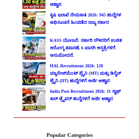
ಆಹ್ವಾನ
ಕೃಷಿ ಇಲಾಖೆ ನೇಮಕಾತಿ 2026: 945 ಹುದ್ದೆಗಳ
ಅಧಿಸೂಚನೆ ಹಿಂಪಡೆದ ರಾಜ್ಯ ಸರ್ಕಾರ
KASS ಯೋಜನೆ: ಸರ್ಕಾರಿ ನೌಕರರಿಗೆ ಉಚಿತ
ಆರೋಗ್ಯ ತಪಾಸಣೆ, 6 ಖಾಸಗಿ ಆಸ್ಪತ್ರೆಗಳಿಗೆ
ಅನುಮೋದನೆ.
HAL Recruitment 2026: 120
ಮ್ಯಾನೇಜ್‌ಮೆಂಟ್ ಟ್ರೈನಿ (MT) ಮತ್ತು ಡಿಸೈನ್
ಟ್ರೈನಿ (DT) ಹುದ್ದೆಗಳಿಗೆ ಅರ್ಜಿ ಆಹ್ವಾನ
India Post Recruitment 2026: 11 ಸ್ಟಾಫ್
ಕಾರ್ ಡ್ರೈವರ್ ಹುದ್ದೆಗಳಿಗೆ ಅರ್ಜಿ ಆಹ್ವಾನ
Popular Categories