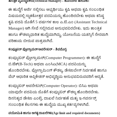
ತಾಂತ್ರಿಕ ವ್ಯವಸ್ಥಾಪಕರು(Technical Manager) – ಹೊಸನಗರ ತಾಲೂಕು:
ಈ ಹುದ್ದೆಗೆ ಅರ್ಜಿ ಸಲ್ಲಿಸಲು ಅಭ್ಯರ್ಥಿಯು ಕೃಷಿ ಅಥವಾ ಕೃಷಿ ಸಂಬಂಧಿತ
ವಿಷಯದಲ್ಲಿ ಸ್ನಾತಕೋತ್ತರ ಪದವಿಯನ್ನು ಹೊಂದಿರಬೇಕು ಅಥವಾ ಕನಿಷ್ಠ
ಕೃಷಿ ಪದವಿ ಜೊತೆಗೆ 5 ವರ್ಷಗಳ ಕಾಲ ಎ.ಟಿ.ಎಂ (Assistant Technical
Manager) ಆಗಿ ಸೇವೆ ಸಲ್ಲಿಸಿರುವ ಅನುಭವವಿರಬೇಕು. ಇದು ತಾಂತ್ರಿಕ
ಹಾಗೂ ಕೌಶಲ್ಯಾಧಾರಿತ ಹುದ್ದೆಯಾಗಿದ್ದು, ಯೋಜನೆಯ ಯಶಸ್ಸಿಗೆ ನೇರವಾಗಿ
ಪರಿಣಾಮ ಬೀರುವ ಪಾತ್ರವಾಗಿದೆ.
ಕಂಪ್ಯೂಟರ್ ಪ್ರೋಗ್ರಾಮರ್/ಅಪರೇಟರ್ – ಶಿವಮೊಗ್ಗ:
ಕಂಪ್ಯೂಟರ್ ಪ್ರೋಗ್ರಾಮರ್(Computer Programmer): ಈ ಹುದ್ದೆಗೆ
ಬಿ.ಟೆಕ್(B-Tech) ಅಥವಾ ಎಂಸಿಎ(MCA) ಪದವಿಯನ್ನು
ಹೊಂದಿರಬೇಕು. ಪ್ರೋಗ್ರಾಮಿಂಗ್ ಕೌಶಲ್ಯ, ಡೇಟಾಬೇಸ್ ನಿರ್ವಹಣೆ ಹಾಗೂ
ವೆಬ್ ಆಧಾರಿತ ಅಪ್ಲಿಕೇಶನ್ ಅಭಿವೃದ್ಧಿಯ ಅನುಭವವಿರುವವರಿಗೆ ಆದ್ಯತೆ.
ಕಂಪ್ಯೂಟರ್ ಅಪರೇಟರ್(Computer Operator): ಬಿಸಿಎ ಅಥವಾ
ಯಾವುದೇ ಪದವಿಯ ಜೊತೆಗೆ ಕಂಪ್ಯೂಟರ್ ಕೌಶಲ್ಯ ಹೊಂದಿರಬೇಕು.
ದಿನನಿತ್ಯದ ಡೇಟಾ ಎಂಟ್ರಿ, ದಾಖಲೆ ನಿರ್ವಹಣೆ ಮತ್ತು ಇ-ಗವರ್ನನ್ಸ್
ಸಂಬಂಧಿತ ಕೆಲಸಗಳು ಈ ಹುದ್ದೆಯ ಮುಖ್ಯ ಕರ್ತವ್ಯಗಳಾಗಿವೆ.
ವಯೋಮಿತಿ ಹಾಗೂ ಅಗತ್ಯ ದಾಖಲೆಗಳು(Age limit and required documents)