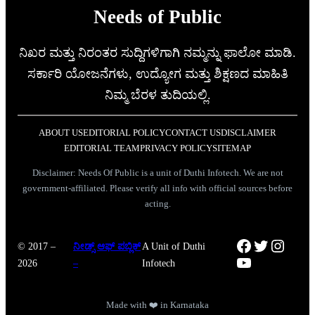
Needs of Public
ನಿಖರ ಮತ್ತು ನಿರಂತರ ಸುದ್ದಿಗಳಿಗಾಗಿ ನಮ್ಮನ್ನು ಫಾಲೋ ಮಾಡಿ.
ಸರ್ಕಾರಿ ಯೋಜನೆಗಳು, ಉದ್ಯೋಗ ಮತ್ತು ಶಿಕ್ಷಣದ ಮಾಹಿತಿ
ನಿಮ್ಮ ಬೆರಳ ತುದಿಯಲ್ಲಿ.
ABOUT US
EDITORIAL POLICY
CONTACT US
DISCLAIMER
EDITORIAL TEAM
PRIVACY POLICY
SITEMAP
Disclaimer: Needs Of Public is a unit of Duthi Infotech. We are not
government-affiliated. Please verify all info with official sources before
acting.
Facebook
Twitter
Instag
© 2017 –
ನೀಡ್ಸ್ ಆಫ್ ಪಬ್ಲಿಕ್
A Unit of Duthi
YouTube
2026
–
Infotech
Made with ❤️ in Karnataka