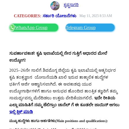
ಕೃಷ್ಣಸಾಗರಿ
CATEGORIES:
ಸರ್ಕಾರಿ ಯೋಜನೆಗಳು
May 11, 2025 8:53 AM
WhatsApp Group
Telegram Group
ಸುವರ್ಣಾವಕಾಶ! ಕೃಷಿ ಇಲಾಖೆಯಲ್ಲಿ ನೇರ ಗುತ್ತಿಗೆ ಆಧಾರದ ಮೇಲೆ
ಉದ್ಯೋಗ!
2025–26ನೇ ಸಾಲಿಗೆ ಶಿವಮೊಗ್ಗ ಜಿಲ್ಲೆಯ ಕೃಷಿ ಇಲಾಖೆಯಲ್ಲಿ ಆತ್ಮನಿರ್ಭರ
ಕೃಷಿ ತಂತ್ರಜ್ಞಾನ ಯೋಜನೆಯಡಿ ಖಾಲಿ ಇರುವ ತಾತ್ಕಾಲಿಕ ಹುದ್ದೆಗಳ
ಭರ್ತಿಗೆ ಅರ್ಜಿ ಆಹ್ವಾನಿಸಲಾಗಿದೆ. ಈ ಅವಕಾಶವು ಯುವ
ಉದ್ಯೋಗಾರ್ಥಿಗಳಿಗೆ ಹಾಗೂ ಅನುಭವ ಹೊಂದಿದ ತಾಂತ್ರಿಕ ತಜ್ಞರಿಗೆ ತಮ್ಮ
ಸಾಮರ್ಥ್ಯವನ್ನು ಮೆರೆದಿಡಲು ಉತ್ತಮ ವೇದಿಕೆಯಾಗಲಿದೆ.
ಇದೇ ರೀತಿಯ
ಎಲ್ಲಾ ಮಾಹಿತಿಗೆ ನಮ್ಮ ಟೆಲಿಗ್ರಾಂ ಚಾನೆಲ್ ಗೆ ಈ ಕೂಡಲೇ ಜಾಯಿನ್ ಆಗಲು
ಇಲ್ಲಿ ಕ್ಲಿಕ್ ಮಾಡಿ
ಮುಖ್ಯ ಹುದ್ದೆಗಳು ಹಾಗೂ ಅರ್ಹತೆಗಳು(Main positions and qualifications):