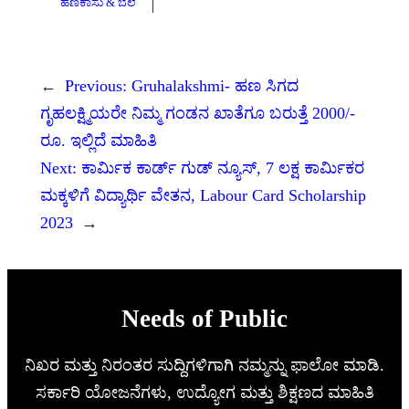
ಹಣಕಾಸು & ಬೆಲೆ
←
Previous:
Gruhalakshmi- ಹಣ ಸಿಗದ
ಗೃಹಲಕ್ಷ್ಮಿಯರೇ ನಿಮ್ಮ ಗಂಡನ ಖಾತೆಗೂ ಬರುತ್ತೆ 2000/-
ರೂ. ಇಲ್ಲಿದೆ ಮಾಹಿತಿ
Next:
ಕಾರ್ಮಿಕ ಕಾರ್ಡ್ ಗುಡ್ ನ್ಯೂಸ್, 7 ಲಕ್ಷ ಕಾರ್ಮಿಕರ
ಮಕ್ಕಳಿಗೆ ವಿದ್ಯಾರ್ಥಿ ವೇತನ, Labour Card Scholarship
2023
→
Needs of Public
ನಿಖರ ಮತ್ತು ನಿರಂತರ ಸುದ್ದಿಗಳಿಗಾಗಿ ನಮ್ಮನ್ನು ಫಾಲೋ ಮಾಡಿ.
ಸರ್ಕಾರಿ ಯೋಜನೆಗಳು, ಉದ್ಯೋಗ ಮತ್ತು ಶಿಕ್ಷಣದ ಮಾಹಿತಿ