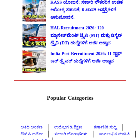
KASS ಯೋಜನೆ: ಸರ್ಕಾರಿ ನೌಕರರಿಗೆ ಉಚಿತ
ಆರೋಗ್ಯ ತಪಾಸಣೆ, 6 ಖಾಸಗಿ ಆಸ್ಪತ್ರೆಗಳಿಗೆ
ಅನುಮೋದನೆ.
HAL Recruitment 2026: 120
ಮ್ಯಾನೇಜ್‌ಮೆಂಟ್ ಟ್ರೈನಿ (MT) ಮತ್ತು ಡಿಸೈನ್
ಟ್ರೈನಿ (DT) ಹುದ್ದೆಗಳಿಗೆ ಅರ್ಜಿ ಆಹ್ವಾನ
India Post Recruitment 2026: 11 ಸ್ಟಾಫ್
ಕಾರ್ ಡ್ರೈವರ್ ಹುದ್ದೆಗಳಿಗೆ ಅರ್ಜಿ ಆಹ್ವಾನ
Popular Categories
ಅತಿಥಿ ಅಂಕಣ
ಉದ್ಯೋಗ & ಶಿಕ್ಷಣ
ಕರ್ನಾಟಕ ಸುದ್ದಿ
ಟೆಕ್ & ಆಟೋ
ಸರ್ಕಾರಿ ಯೋಜನೆಗಳು
ಸಾರ್ವಜನಿಕ ಮಾಹಿತಿ