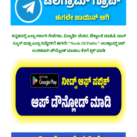
ಕನ್ನಡದಲ್ಲಿ ಎಲ್ಲಾ ಸರ್ಕಾರಿ ಸೇವೆಗಳು, ವಿದ್ಯಾರ್ಥಿ ವೇತನ, ಟೆಕ್ನಾಲಜಿ ಮಾಹಿತಿ, ಜಾಬ್
ನ್ಯೂಸ್ ಮತ್ತು ಎಲ್ಲಾ ಸುದ್ದಿಗಳಿಗೆ ಈಗಲೇ “Needs Of Public” ಆಂಡ್ರಾಯ್ಡ್ ಆಪ್
ಉಚಿತವಾಗಿ ಡೌನ್ಲೋಡ್ ಮಾಡಲು ಕೆಳಗೆ ಕ್ಲಿಕ್ ಮಾಡಿ