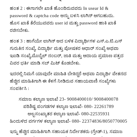
ಹಂತ 2 : ಈಗಾಗಲೇ ಖಾತೆ ಹೊಂದಿರುವವರು In usear Id &
password & captcha code ಅನ್ನು ಬಳಸಿ ಲಾಗಿನ್ ಆಗಬಹುದು.
ಹೊಸ ಖಾತೆ ತೆರೆಯುವವರು user id ಮತ್ತು password ಹಾಕಿ ಖಾತೆ
ರಚಿಸಬೇಕು.
ಹಂತ 3 : ಹಾಗೆಯೇ ಲಾಗಿನ್ ಅದ ಬಳಿಕ ವಿದ್ಯಾರ್ಥಿಗಳ ಎಸ್.ಎ.ಟಿ.ಎಸ್
ಗುರುತಿನ ಸಂಖ್ಯೆ, ವಿದ್ಯಾರ್ಥಿ ಮತ್ತು ಪೋಷಕರ ಆಧಾ‌ರ್ ಸಂಖ್ಯೆ ಅಥವಾ
ಇಐಡಿ ಸಂಖ್ಯೆ,ಮೊಬೈಲ್ ನಂಬರ್, ಜಾತಿ ಮತ್ತು ಆದಾಯ ಪ್ರಮಾಣ ಪತ್ರದ
ವಿವರ ಭರ್ತಿ ಮಾಡಿ ಸಬ್ ಮಿಟ್ ಕೊಡಬೇಕು.
ಇದರಲ್ಲಿ ನಿಮಗೆ ಯಾವುದೇ ಮಾಹಿತಿ ಬೇಕಿದ್ದರೆ ಅಥವಾ ವಿದ್ಯಾರ್ಥಿ ವೇತನದ
ಹೆಚ್ಚಿನ ಮಾಹಿತಿಗಾಗಿ ಈ ಕೆಳಗೆ ನೀಡಿರುವ ಸಹಾಯವಾಣಿ ಸಂಖ್ಯೆಗಳು
ಸಂಪರ್ಕಿಸಿ :
ಸಮಾಜ ಕಲ್ಯಾಣ ಇಲಾಖೆ 23- 9008400010/ 9008400078
ಪರಿಶಿಷ್ಟ ಪಂಗಡಗಳ ಕಲ್ಯಾಣ ಇಲಾಖೆ- 080- 22261789
ಅಲ್ಪಸಂಖ್ಯಾತರ ಕಲ್ಯಾಣ ಇಲಾಖೆ- 080-22535931
ಹಿಂದುಳಿದ ವರ್ಗಗಳ ಕಲ್ಯಾಣ ಇಲಾಖೆ- 080- 22374836/8050770005
ಇನ್ನು ಹೆಚ್ಚಿನ ಮಾಹಿತಿಗಾಗಿ ಸಹಾಯಕ ನಿರ್ದೇಶಕರು (ಗ್ರೇಡ್-1), ಸಮಾಜ