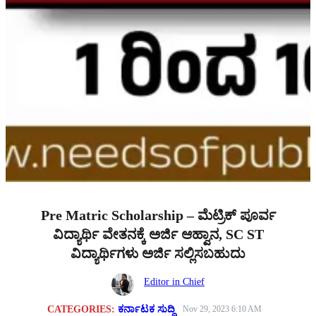
Pre Matric Scholarship – ಮೆಟ್ರಿಕ್ ಪೂರ್ವ
ವಿದ್ಯಾರ್ಥಿ ವೇತನಕ್ಕೆ ಅರ್ಜಿ ಆಹ್ವಾನ, SC ST
ವಿದ್ಯಾರ್ಥಿಗಳು ಅರ್ಜಿ ಸಲ್ಲಿಸಬಹುದು
Editor in Chief
CATEGORIES:
ಕರ್ನಾಟಕ ಸುದ್ದಿ
Nov 29, 2023 6:10 AM