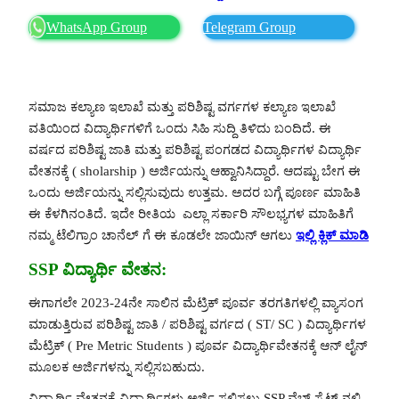
WhatsApp Group
Telegram Group
ಸಮಾಜ ಕಲ್ಯಾಣ ಇಲಾಖೆ ಮತ್ತು ಪರಿಶಿಷ್ಟ ವರ್ಗಗಳ ಕಲ್ಯಾಣ ಇಲಾಖೆ
ವತಿಯಿಂದ ವಿದ್ಯಾರ್ಥಿಗಳಿಗೆ ಒಂದು ಸಿಹಿ ಸುದ್ದಿ ತಿಳಿದು ಬಂದಿದೆ. ಈ
ವರ್ಷದ ಪರಿಶಿಷ್ಟ ಜಾತಿ ಮತ್ತು ಪರಿಶಿಷ್ಟ ಪಂಗಡದ ವಿದ್ಯಾರ್ಥಿಗಳ ವಿದ್ಯಾರ್ಥಿ
ವೇತನಕ್ಕೆ ( sholarship ) ಅರ್ಜಿಯನ್ನು ಆಹ್ವಾನಿಸಿದ್ದಾರೆ. ಆದಷ್ಟು ಬೇಗ ಈ
ಒಂದು ಅರ್ಜಿಯನ್ನು ಸಲ್ಲಿಸುವುದು ಉತ್ತಮ. ಅದರ ಬಗ್ಗೆ ಪೂರ್ಣ ಮಾಹಿತಿ
ಈ ಕೆಳಗಿನಂತಿದೆ. ಇದೇ ರೀತಿಯ ಎಲ್ಲಾ ಸರ್ಕಾರಿ ಸೌಲಭ್ಯಗಳ ಮಾಹಿತಿಗೆ
ನಮ್ಮ ಟೆಲಿಗ್ರಾಂ ಚಾನೆಲ್ ಗೆ ಈ ಕೂಡಲೇ ಜಾಯಿನ್ ಆಗಲು
ಇಲ್ಲಿ ಕ್ಲಿಕ್ ಮಾಡಿ
SSP ವಿದ್ಯಾರ್ಥಿ ವೇತನ:
ಈಗಾಗಲೇ 2023-24ನೇ ಸಾಲಿನ ಮೆಟ್ರಿಕ್ ಪೂರ್ವ ತರಗತಿಗಳಲ್ಲಿ ವ್ಯಾಸಂಗ
ಮಾಡುತ್ತಿರುವ ಪರಿಶಿಷ್ಟ ಜಾತಿ / ಪರಿಶಿಷ್ಟ ವರ್ಗದ ( ST/ SC ) ವಿದ್ಯಾರ್ಥಿಗಳ
ಮೆಟ್ರಿಕ್ ( Pre Metric Students ) ಪೂರ್ವ ವಿದ್ಯಾರ್ಥಿವೇತನಕ್ಕೆ ಆನ್ ಲೈನ್
ಮೂಲಕ ಅರ್ಜಿಗಳನ್ನು ಸಲ್ಲಿಸಬಹುದು.
ವಿದ್ಯಾರ್ಥಿ ವೇತನಕ್ಕೆ ವಿದ್ಯಾರ್ಥಿಗಳು ಅರ್ಜಿ ಸಲ್ಲಿಸಲು SSP ವೆಬ್ ಸೈಟ್ ನಲ್ಲಿ