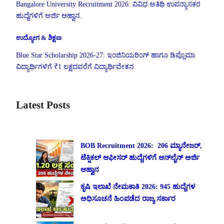
Bangalore University Recruitment 2026: ವಿವಿಧ ಅತಿಥಿ ಉಪನ್ಯಾಸಕರ
ಹುದ್ದೆಗಳಿಗೆ ಅರ್ಜಿ ಆಹ್ವಾನ.
ಉದ್ಯೋಗ & ಶಿಕ್ಷಣ
Blue Star Scholarship 2026-27: ಇಂಜಿನಿಯರಿಂಗ್ ಹಾಗೂ ಡಿಪ್ಲೊಮಾ
ವಿದ್ಯಾರ್ಥಿಗಳಿಗೆ ₹1 ಲಕ್ಷದವರೆಗೆ ವಿದ್ಯಾರ್ಥಿವೇತನ
Latest Posts
BOB Recruitment 2026: 206 ಮ್ಯಾನೇಜರ್,
ಟೆಕ್ನಿಕಲ್ ಆಫೀಸರ್ ಹುದ್ದೆಗಳಿಗೆ ಆನ್‌ಲೈನ್ ಅರ್ಜಿ
ಆಹ್ವಾನ
ಕೃಷಿ ಇಲಾಖೆ ನೇಮಕಾತಿ 2026: 945 ಹುದ್ದೆಗಳ
ಅಧಿಸೂಚನೆ ಹಿಂಪಡೆದ ರಾಜ್ಯ ಸರ್ಕಾರ