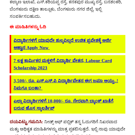
ಕಲ್ಯಾಣ ಇಲಾಖೆ, ಎಸ್.ಕರಿಯಪ್ಪ ರಸ್ತೆ, ಕನಕಪುರ ಮುಖ್ಯ ರಸ್ತೆ, ಬನಶಂಕರಿ,
ಬೆಂಗಳೂರು ದಕ್ಷಿಣ ತಾಲ್ಲೂಕು, ಬೆಂಗಳೂರು ನಗರ ಜಿಲ್ಲೆ, ಇಲ್ಲಿ
ಸಂಪರ್ಕಿಸಬಹುದು.
ಈ ಮಾಹಿತಿಗಳನ್ನು ಓದಿ
ವಿದ್ಯಾರ್ಥಿಗಳಿಗೆ ಯಾವುದೇ ಶುಲ್ಕವಿಲ್ಲದೆ ಉಚಿತ ಪ್ರವೇಶಕ್ಕೆ ಅರ್ಜಿ
ಆಹ್ವಾನ Apply Now
7 ಲಕ್ಷ ಕಾರ್ಮಿಕರ ಮಕ್ಕಳಿಗೆ ವಿದ್ಯಾರ್ಥಿ ವೇತನ, Labour Card
Scholarship 2023
3,500/- ರೂ. ಎಸ್.ಎಸ್.ಪಿ ವಿದ್ಯಾರ್ಥಿವೇತನ ಈಗ ಜಮಾ ಆಯ್ತು..!
ನಿಮಗೂ ಬಂತಾ?
ಎಲ್ಲಾ ವಿದ್ಯಾರ್ಥಿಗಳಿಗೆ 10,000/- ರೂ. ನೇರವಾಗಿ ಬ್ಯಾಂಕ್ ಖಾತೆಗೆ
ಬರುವ ಹೊಸ ಸ್ಕಾಲರ್ಶಿಪ್
ದಯವಿಟ್ಟು ಗಮನಿಸಿ:
ನೀಡ್ಸ್ ಆಫ್ ಪಬ್ಲಿಕ್ ತನ್ನ ಓದುಗರಿಗೆ ನಿಖರವಾದ
ಮತ್ತು ಅಧಿಕೃತ ಮಾಹಿತಿಗಳನ್ನು ಮಾತ್ರ ಪ್ರಕಟಿಸುತ್ತದೆ. ಇಲ್ಲಿ ನಾವು ಯಾವುದೇ