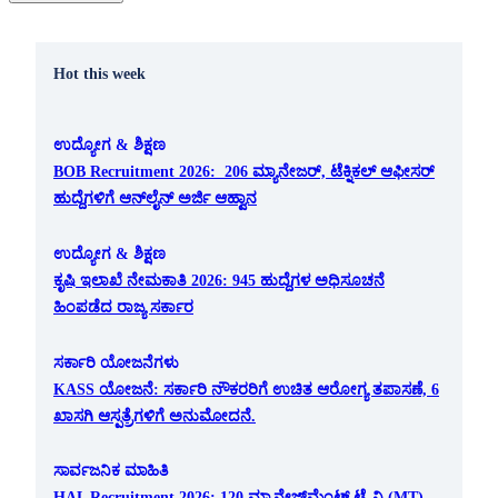
Hot this week
ಉದ್ಯೋಗ & ಶಿಕ್ಷಣ
BOB Recruitment 2026: 206 ಮ್ಯಾನೇಜರ್, ಟೆಕ್ನಿಕಲ್ ಆಫೀಸರ್
ಹುದ್ದೆಗಳಿಗೆ ಆನ್‌ಲೈನ್ ಅರ್ಜಿ ಆಹ್ವಾನ
ಉದ್ಯೋಗ & ಶಿಕ್ಷಣ
ಕೃಷಿ ಇಲಾಖೆ ನೇಮಕಾತಿ 2026: 945 ಹುದ್ದೆಗಳ ಅಧಿಸೂಚನೆ
ಹಿಂಪಡೆದ ರಾಜ್ಯ ಸರ್ಕಾರ
ಸರ್ಕಾರಿ ಯೋಜನೆಗಳು
KASS ಯೋಜನೆ: ಸರ್ಕಾರಿ ನೌಕರರಿಗೆ ಉಚಿತ ಆರೋಗ್ಯ ತಪಾಸಣೆ, 6
ಖಾಸಗಿ ಆಸ್ಪತ್ರೆಗಳಿಗೆ ಅನುಮೋದನೆ.
ಸಾರ್ವಜನಿಕ ಮಾಹಿತಿ
HAL Recruitment 2026: 120 ಮ್ಯಾನೇಜ್‌ಮೆಂಟ್ ಟ್ರೈನಿ (MT)