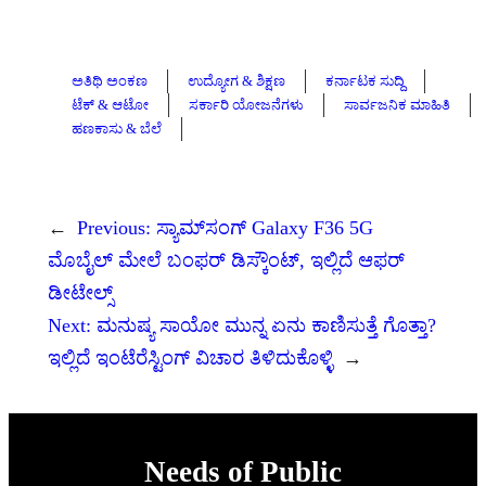
ಅತಿಥಿ ಅಂಕಣ
ಉದ್ಯೋಗ & ಶಿಕ್ಷಣ
ಕರ್ನಾಟಕ ಸುದ್ದಿ
ಟೆಕ್ & ಆಟೋ
ಸರ್ಕಾರಿ ಯೋಜನೆಗಳು
ಸಾರ್ವಜನಿಕ ಮಾಹಿತಿ
ಹಣಕಾಸು & ಬೆಲೆ
←
Previous:
ಸ್ಯಾಮ್‌ಸಂಗ್‌ Galaxy F36 5G
ಮೊಬೈಲ್‌ ಮೇಲೆ ಬಂಫರ್‌ ಡಿಸ್ಕೌಂಟ್, ಇಲ್ಲಿದೆ ಆಫರ್
ಡೀಟೇಲ್ಸ್
Next:
ಮನುಷ್ಯ ಸಾಯೋ ಮುನ್ನ ಏನು ಕಾಣಿಸುತ್ತೆ ಗೊತ್ತಾ?
ಇಲ್ಲಿದೆ ಇಂಟೆರೆಸ್ಟಿಂಗ್ ವಿಚಾರ ತಿಳಿದುಕೊಳ್ಳಿ
→
Needs of Public