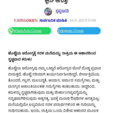
ಕ್ಲೀನ್ ಆಗುತ್ತೆ!
ಕೃಷ್ಣಸಾಗರಿ
CATEGORIES:
ಸಾರ್ವಜನಿಕ ಮಾಹಿತಿ
Jul 31, 2025 8:33 AM
WhatsApp Group
Telegram Group
ಹೊಟ್ಟೆಯ ಆರೋಗ್ಯಕ್ಕೆ ಸರಳ ಮನೆಮದ್ದು: ರಾತ್ರಿಯ ಈ ಆಹಾರದಿಂದ
ಸ್ವಚ್ಛವಾದ ಕರುಳು!
ಹೊಟ್ಟೆಯ ಆರೋಗ್ಯವು ನಮ್ಮ ಒಟ್ಟಾರೆ ಆರೋಗ್ಯದ ಮೇಲೆ ದೊಡ್ಡ ಪ್ರಭಾವ
ಬೀರುತ್ತದೆ. ಹೊಟ್ಟೆ ಸರಿಯಾಗಿ ಕಾರ್ಯನಿರ್ವಹಿಸದಿದ್ದರೆ, ಜೀರ್ಣಕ್ರಿಯೆಯ
ತೊಂದರೆ, ಗ್ಯಾಸ್, ಮಲಬದ್ಧತೆ, ಆಯಾಸ, ಚರ್ಮದ ಸಮಸ್ಯೆಗಳು, ಮತ್ತು
ಮನಸ್ಸಿನ ಅಶಾಂತಿಯಂತಹ ಸಮಸ್ಯೆಗಳು ಕಾಡಬಹುದು. ಆದ್ದರಿಂದ,
ಕರುಳನ್ನು ಸ್ವಚ್ಛವಾಗಿಡುವುದು ಮತ್ತು ಜೀರ್ಣಾಂಗವ್ಯವಸ್ಥೆಯನ್ನು
ಸದೃಢವಾಗಿರಿಸುವುದು ಅತ್ಯಗತ್ಯ. ಇದಕ್ಕೆ ದುಬಾರಿ ಔಷಧಿಗಳ ಅಗತ್ಯವಿಲ್ಲ;
ಮನೆಯಲ್ಲಿಯೇ ಲಭ್ಯವಿರುವ ಸರಳ ಪದಾರ್ಥಗಳಿಂದ ಈ ಗುರಿಯನ್ನು
ಸಾಧಿಸಬಹುದು. ಇಂದು, ರಾತ್ರಿಯ ಒಂದು ವಿಶೇಷ ಆಹಾರದ ಮೂಲಕ