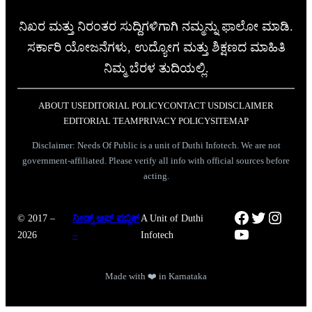
ನಿಖರ ಮತ್ತು ನಿರಂತರ ಸುದ್ದಿಗಳಿಗಾಗಿ ನಮ್ಮನ್ನು ಫಾಲೋ ಮಾಡಿ.
ಸರ್ಕಾರಿ ಯೋಜನೆಗಳು, ಉದ್ಯೋಗ ಮತ್ತು ಶಿಕ್ಷಣದ ಮಾಹಿತಿ
ನಿಮ್ಮ ಬೆರಳ ತುದಿಯಲ್ಲಿ.
ABOUT US
EDITORIAL POLICY
CONTACT US
DISCLAIMER
EDITORIAL TEAM
PRIVACY POLICY
SITEMAP
Disclaimer: Needs Of Public is a unit of Duthi Infotech. We are not
government-affiliated. Please verify all info with official sources before
acting.
Facebook
Twitter
Instag
© 2017 –
ನೀಡ್ಸ್ ಆಫ್ ಪಬ್ಲಿಕ್
A Unit of Duthi
YouTube
2026
–
Infotech
Made with ❤️ in Karnataka