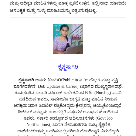
ಮತ್ತು ಅಧಿಕೃತ ಮಾಹಿತಿಗಳನ್ನು ಮಾತ್ರ ಪ್ರಕಟಿಸುತ್ತದೆ. ಇಲ್ಲಿ ನಾವು ಯಾವುದೇ
ಅನಧಿಕೃತ ಮತ್ತು ಸುಳ್ಳು ಮಾಹಿತಿಯನ್ನು ಬಿತ್ತರಿಸುವುದಿಲ್ಲ.
ಕೃಷ್ಣಸಾಗರಿ
ಕೃಷ್ಣಸಾಗರಿ
ಅವರು NeedsOfPublic.in ನ ‘ಉದ್ಯೋಗ ಮತ್ತು ವೃತ್ತಿ
ಮಾರ್ಗದರ್ಶನ’ (Job Updates & Career) ವಿಭಾಗದ ಮುಖ್ಯಸ್ಥರಾಗಿದ್ದಾರೆ.
ತುಮಕೂರಿನ ಸರ್ಕಾರಿ ನರ್ಸಿಂಗ್ ಕಾಲೇಜಿನಿಂದ B.Sc (Nursing) ಪದವಿ
ಪಡೆದಿರುವ ಇವರು, ಸಾರ್ವಜನಿಕ ಜಾಗೃತಿ ಮತ್ತು ಮಾಹಿತಿ ನೀಡುವ
ಆಸಕ್ತಿಯಿಂದಾಗಿ ಡಿಜಿಟಲ್ ಪತ್ರಿಕೋದ್ಯಮ ಕ್ಷೇತ್ರವನ್ನು ಆಯ್ದುಕೊಂಡಿದ್ದಾರೆ.
ಡಿಜಿಟಲ್ ಮಾಧ್ಯಮ ರಂಗದಲ್ಲಿ 3 ವರ್ಷಗಳ ಅನುಭವ ಹೊಂದಿರುವ
ಇವರು, ಸರ್ಕಾರಿ ಉದ್ಯೋಗದ ಅಧಿಸೂಚನೆಗಳು (Govt Job
Notifications), ಖಾಸಗಿ ನೇಮಕಾತಿಗಳು ಮತ್ತು ಶೈಕ್ಷಣಿಕ
ಅಪ್‌ಡೇಟ್‌ಗಳನ್ನು ಒದಗಿಸುವಲ್ಲಿ ಪರಿಣತಿ ಹೊಂದಿದ್ದಾರೆ. ನಿರುದ್ಯೋಗಿ