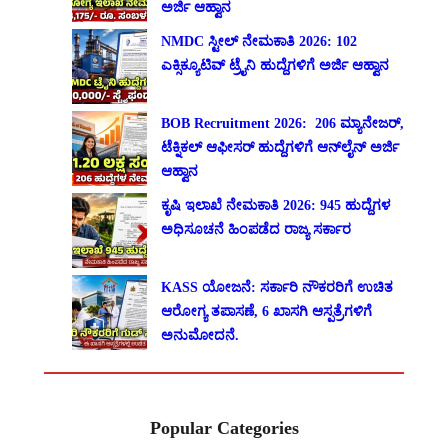
ಅರ್ಜಿ ಆಹ್ವಾನ
NMDC ಸ್ಟೀಲ್ ನೇಮಕಾತಿ 2026: 102
ಎಕ್ಸಿಕ್ಯೂಟಿವ್ ಟ್ರೈನಿ ಹುದ್ದೆಗಳಿಗೆ ಅರ್ಜಿ ಆಹ್ವಾನ
BOB Recruitment 2026: 206 ಮ್ಯಾನೇಜರ್,
ಟೆಕ್ನಿಕಲ್ ಆಫೀಸರ್ ಹುದ್ದೆಗಳಿಗೆ ಆನ್‌ಲೈನ್ ಅರ್ಜಿ
ಆಹ್ವಾನ
ಕೃಷಿ ಇಲಾಖೆ ನೇಮಕಾತಿ 2026: 945 ಹುದ್ದೆಗಳ
ಅಧಿಸೂಚನೆ ಹಿಂಪಡೆದ ರಾಜ್ಯ ಸರ್ಕಾರ
KASS ಯೋಜನೆ: ಸರ್ಕಾರಿ ನೌಕರರಿಗೆ ಉಚಿತ
ಆರೋಗ್ಯ ತಪಾಸಣೆ, 6 ಖಾಸಗಿ ಆಸ್ಪತ್ರೆಗಳಿಗೆ
ಅನುಮೋದನೆ.
Popular Categories