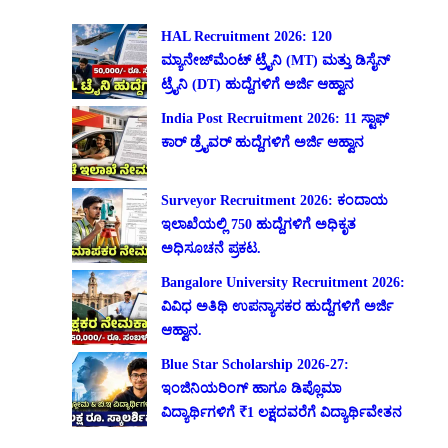
HAL Recruitment 2026: 120
ಮ್ಯಾನೇಜ್‌ಮೆಂಟ್ ಟ್ರೈನಿ (MT) ಮತ್ತು ಡಿಸೈನ್
ಟ್ರೈನಿ (DT) ಹುದ್ದೆಗಳಿಗೆ ಅರ್ಜಿ ಆಹ್ವಾನ
India Post Recruitment 2026: 11 ಸ್ಟಾಫ್
ಕಾರ್ ಡ್ರೈವರ್ ಹುದ್ದೆಗಳಿಗೆ ಅರ್ಜಿ ಆಹ್ವಾನ
Surveyor Recruitment 2026: ಕಂದಾಯ
ಇಲಾಖೆಯಲ್ಲಿ 750 ಹುದ್ದೆಗಳಿಗೆ ಅಧಿಕೃತ
ಅಧಿಸೂಚನೆ ಪ್ರಕಟ.
Bangalore University Recruitment 2026:
ವಿವಿಧ ಅತಿಥಿ ಉಪನ್ಯಾಸಕರ ಹುದ್ದೆಗಳಿಗೆ ಅರ್ಜಿ
ಆಹ್ವಾನ.
Blue Star Scholarship 2026-27:
ಇಂಜಿನಿಯರಿಂಗ್ ಹಾಗೂ ಡಿಪ್ಲೊಮಾ
ವಿದ್ಯಾರ್ಥಿಗಳಿಗೆ ₹1 ಲಕ್ಷದವರೆಗೆ ವಿದ್ಯಾರ್ಥಿವೇತನ