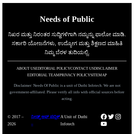
Needs of Public
ನಿಖರ ಮತ್ತು ನಿರಂತರ ಸುದ್ದಿಗಳಿಗಾಗಿ ನಮ್ಮನ್ನು ಫಾಲೋ ಮಾಡಿ.
ಸರ್ಕಾರಿ ಯೋಜನೆಗಳು, ಉದ್ಯೋಗ ಮತ್ತು ಶಿಕ್ಷಣದ ಮಾಹಿತಿ
ನಿಮ್ಮ ಬೆರಳ ತುದಿಯಲ್ಲಿ.
ABOUT US
EDITORIAL POLICY
CONTACT US
DISCLAIMER
EDITORIAL TEAM
PRIVACY POLICY
SITEMAP
Disclaimer: Needs Of Public is a unit of Duthi Infotech. We are not
government-affiliated. Please verify all info with official sources before
acting.
Facebook
Twitter
Instag
© 2017 –
ನೀಡ್ಸ್ ಆಫ್ ಪಬ್ಲಿಕ್
A Unit of Duthi
YouTube
2026
–
Infotech