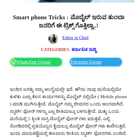
Smart phone Tricks : ಮೊಬೈಲ್ ಇರುವ ತುಂಬಾ
ಜನರಿಗೆ ಈ ಟ್ರಿಕ್ಸ್ ಗೊತ್ತಿಲ್ಲಾ..!
Editor in Chief
CATEGORIES:
ಕರ್ನಾಟಕ ಸುದ್ದಿ
WhatsApp Group
Telegram Group
ಇಂದಿನ ಜಗತ್ತು ನಮ್ಮ ಅಂಗೈಯಲ್ಲೇ ಇದೆ. ಹೌದು ನಾವು ಮನೆಯಲ್ಲಿಯೇ
ಕುಳಿತು ಎಲ್ಲಾ ಕೆಲಸ ಕಾರ್ಯಗಳನ್ನು ಮೊಬೈಲ್ ನಲ್ಲಿಯೇ ( Mobile phone
) ಮಾಡಿ ಮುಗಿಸುತ್ತೇವೆ. ಮೊಬೈಲ್ ನಮ್ಮ ಜೀವನದ ಒಂದು ಅಂಗವಾಗಿದೆ.
ಸ್ಮಾರ್ಟ್ ಫೋನ್ ಗಳನ್ನು ಎಲ್ಲ ರೀತಿಯಲ್ಲೂ ಬಳಸುತ್ತೇವೆ. ಮತ್ತು ಒಂದು
ಮನೆಯಲ್ಲಿ 2 ಕ್ಕಿಂತ ಜಾಸ್ತಿ ಮೊಬೈಲ್ ಫೋನ್ ಗಳು ಇರುತ್ತವೆ. ಎಲ್ಲಿ
ನೋಡಿದರಲ್ಲಿ ಪ್ರತಿಯೊಬ್ಬನ ಕೈಯಲ್ಲೂ ಮೊಬೈಲ್ ಫೋನ್ ಗಳು ಕಾಣಿಸುತ್ತವೆ.
ಇಂದು ಮಾರುಕಟ್ಟೆಯಲ್ಲಿ ಹಲವಾರು ರೀತಿಯ ಸ್ಮಾರ್ಟ್ ಫೋನಗಳು ಬಂದಿವೆ.