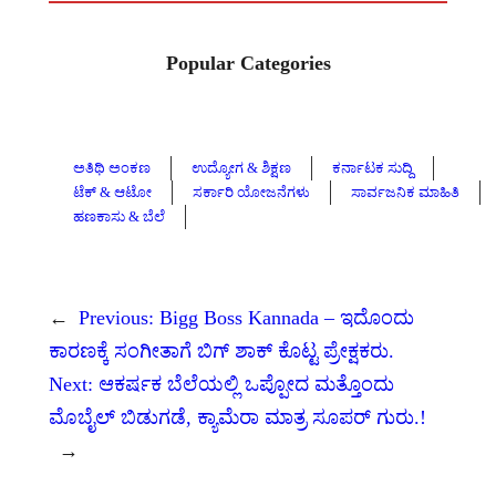
Popular Categories
ಅತಿಥಿ ಅಂಕಣ
ಉದ್ಯೋಗ & ಶಿಕ್ಷಣ
ಕರ್ನಾಟಕ ಸುದ್ದಿ
ಟೆಕ್ & ಆಟೋ
ಸರ್ಕಾರಿ ಯೋಜನೆಗಳು
ಸಾರ್ವಜನಿಕ ಮಾಹಿತಿ
ಹಣಕಾಸು & ಬೆಲೆ
←
Previous:
Bigg Boss Kannada – ಇದೊಂದು
ಕಾರಣಕ್ಕೆ ಸಂಗೀತಾಗೆ ಬಿಗ್ ಶಾಕ್ ಕೊಟ್ಟ ಪ್ರೇಕ್ಷಕರು.
Next:
ಆಕರ್ಷಕ ಬೆಲೆಯಲ್ಲಿ ಒಪ್ಪೋದ ಮತ್ತೊಂದು
ಮೊಬೈಲ್ ಬಿಡುಗಡೆ, ಕ್ಯಾಮೆರಾ ಮಾತ್ರ ಸೂಪರ್ ಗುರು.!
→