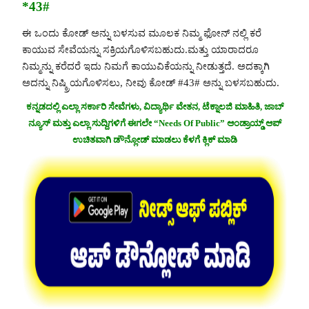
*43#
ಈ ಒಂದು ಕೋಡ್ ಅನ್ನು ಬಳಸುವ ಮೂಲಕ ನಿಮ್ಮ ಫೋನ್ ನಲ್ಲಿ ಕರೆ
ಕಾಯುವ ಸೇವೆಯನ್ನು ಸಕ್ರಿಯಗೊಳಿಸಬಹುದು.ಮತ್ತು ಯಾರಾದರೂ
ನಿಮ್ಮನ್ನು ಕರೆದರೆ ಇದು ನಿಮಗೆ ಕಾಯುವಿಕೆಯನ್ನು ನೀಡುತ್ತದೆ. ಅದಕ್ಕಾಗಿ
ಅದನ್ನು ನಿಷ್ಕ್ರಿಯಗೊಳಿಸಲು, ನೀವು ಕೋಡ್ #43# ಅನ್ನು ಬಳಸಬಹುದು.
ಕನ್ನಡದಲ್ಲಿ ಎಲ್ಲಾ ಸರ್ಕಾರಿ ಸೇವೆಗಳು, ವಿದ್ಯಾರ್ಥಿ ವೇತನ, ಟೆಕ್ನಾಲಜಿ ಮಾಹಿತಿ, ಜಾಬ್
ನ್ಯೂಸ್ ಮತ್ತು ಎಲ್ಲಾ ಸುದ್ದಿಗಳಿಗೆ ಈಗಲೇ “Needs Of Public” ಆಂಡ್ರಾಯ್ಡ್ ಆಪ್
ಉಚಿತವಾಗಿ ಡೌನ್ಲೋಡ್ ಮಾಡಲು ಕೆಳಗೆ ಕ್ಲಿಕ್ ಮಾಡಿ