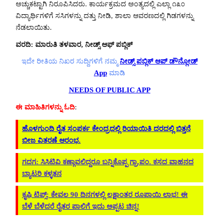
ಅಚ್ಚುಕಟ್ಟಾಗಿ ನಿರೂಪಿಸಿದರು. ಕಾರ್ಯಕ್ರಮದ ಅಂತ್ಯದಲ್ಲಿ ಎಲ್ಲಾ ೧೩೦
ವಿದ್ಯಾರ್ಥಿಗಳಿಗೆ ಸಸಿಗಳನ್ನು ದತ್ತು ನೀಡಿ, ಶಾಲಾ ಆವರಣದಲ್ಲಿ ಗಿಡಗಳನ್ನು
ನೆಡಲಾಯಿತು.
ವರದಿ: ಮಾರುತಿ ತಳವಾರ, ನೀಡ್ಸ್ ಆಫ್ ಪಬ್ಲಿಕ್
ಇದೇ ರೀತಿಯ ನಿಖರ ಸುದ್ದಿಗಳಿಗೆ ನಮ್ಮ
ನೀಡ್ಸ್ ಪಬ್ಲಿಕ್ ಆಪ್ ಡೌನ್ಲೋಡ್
App
ಮಾಡಿ
NEEDS OF PUBLIC APP
ಈ ಮಾಹಿತಿಗಳನ್ನು ಓದಿ
:
ಹೊಳಗುಂದಿ ರೈತ ಸಂಪರ್ಕ ಕೇಂದ್ರದಲ್ಲಿ ರಿಯಾಯಿತಿ ದರದಲ್ಲಿ ಬಿತ್ತನೆ
ಬೀಜ ವಿತರಣೆ ಆರಂಭ.
ಗದಗ: ಸಿಸಿಟಿವಿ ಕಣ್ಗಾವಲಿದ್ದರೂ ಬನ್ನಿಕೊಪ್ಪ ಗ್ರಾ.ಪಂ. ಕಸದ ವಾಹನದ
ಬ್ಯಾಟರಿ ಕಳ್ಳತನ
ಕೃಷಿ ಟಿಪ್ಸ್: ಕೇವಲ 90 ದಿನಗಳಲ್ಲಿ ಲಕ್ಷಾಂತರ ರೂಪಾಯಿ ಲಾಭ! ಈ
ಬೆಳೆ ಬೆಳೆದರೆ ರೈತರ ಪಾಲಿಗೆ ಇದು ಅಪ್ಪಟ ಚಿನ್ನ!