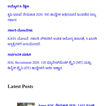
ಉದ್ಯೋಗ & ಶಿಕ್ಷಣ
ಕೃಷಿ ಇಲಾಖೆ ನೇಮಕಾತಿ 2026: 945 ಹುದ್ದೆಗಳ ಅಧಿಸೂಚನೆ ಹಿಂಪಡೆದ ರಾಜ್ಯ
ಸರ್ಕಾರ
ಸರ್ಕಾರಿ ಯೋಜನೆಗಳು
KASS ಯೋಜನೆ: ಸರ್ಕಾರಿ ನೌಕರರಿಗೆ ಉಚಿತ ಆರೋಗ್ಯ ತಪಾಸಣೆ, 6 ಖಾಸಗಿ
ಆಸ್ಪತ್ರೆಗಳಿಗೆ ಅನುಮೋದನೆ.
ಸಾರ್ವಜನಿಕ ಮಾಹಿತಿ
HAL Recruitment 2026: 120 ಮ್ಯಾನೇಜ್‌ಮೆಂಟ್ ಟ್ರೈನಿ (MT) ಮತ್ತು
ಡಿಸೈನ್ ಟ್ರೈನಿ (DT) ಹುದ್ದೆಗಳಿಗೆ ಅರ್ಜಿ ಆಹ್ವಾನ
Latest Posts
Army AOC ನೇಮಕಾತಿ 2026: 2,615 ಗ್ರೂಪ್