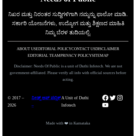
ನಿಖರ ಮತ್ತು ನಿರಂತರ ಸುದ್ದಿಗಳಿಗಾಗಿ ನಮ್ಮನ್ನು ಫಾಲೋ ಮಾಡಿ.
ಸರ್ಕಾರಿ ಯೋಜನೆಗಳು, ಉದ್ಯೋಗ ಮತ್ತು ಶಿಕ್ಷಣದ ಮಾಹಿತಿ
ನಿಮ್ಮ ಬೆರಳ ತುದಿಯಲ್ಲಿ.
ABOUT US
EDITORIAL POLICY
CONTACT US
DISCLAIMER
EDITORIAL TEAM
PRIVACY POLICY
SITEMAP
Disclaimer: Needs Of Public is a unit of Duthi Infotech. We are not
government-affiliated. Please verify all info with official sources before
acting.
Facebook
Twitter
Instag
© 2017 –
ನೀಡ್ಸ್ ಆಫ್ ಪಬ್ಲಿಕ್
A Unit of Duthi
YouTube
2026
–
Infotech
Made with ❤️ in Karnataka