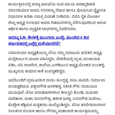
ಕಾರ್ಯಕ್ರಮದಲ್ಲಿ ಅರಣ್ಯ ಇಲಾಖೆಯ ಉಪ ವಲಯ ಅರಣ್ಯಾಧಿಕಾರಿ
ನವೀನಕುಮಾರ ಅವರು ಸಸಿಗಳನ್ನು ನೆಡುವ ಹಾಗೂ ಪೋಷಿಸುವ ವೈಜ್ಞಾನಿಕ
ವಿಧಾನಗಳ ಕುರಿತು ಸಮಗ್ರ ವಿವರಣೆ ನೀಡಿದರು. ಬಿಜೆಪಿ ರೈತ ಮೋರ್ಚಾ
ಜಿಲ್ಲಾ ಅಧ್ಯಕ್ಷ ಗಂಗಾಧರ ಅವರು ಗಿಡಮರಗಳನ್ನು ಬೆಳೆಸುವುದರಿಂದ ಆಗುವ
ಆರ್ಥಿಕ ಹಾಗೂ ಪ್ರಾಕೃತಿಕ ಲಾಭಗಳನ್ನು ವಿವರಿಸಿದರು.
ಇದನ್ನೂ ಓದಿ: ಕೇರಳಕ್ಕೆ ಮುಂಗಾರು ಎಂಟ್ರಿ; ಮುಂದಿನ 6 ದಿನ
ಕರ್ನಾಟಕದಲ್ಲಿ ಎಲ್ಲೆಲ್ಲಿ ಮಳೆಯಾಗಲಿದೆ?
ಸಮಾರಂಭದ ಅಧ್ಯಕ್ಷತೆಯನ್ನು ಜೆಸಿಐ ನಮ್ಮ ಸವಣೂರು ಘಟಕದ ಅಧ್ಯಕ್ಷ
ಮಲ್ಲಿಕಾರ್ಜುನ ಬಾಣದ ವಹಿಸಿದ್ದರು. ವೇದಿಕೆಯಲ್ಲಿ ಗ್ರಾಮ ಪಂಚಾಯತಿ
ಪಿಡಿಒ ರವಿ ಗಾಣಗೇರ, ಶಾಲೆಯ ಎಸ್‌ಡಿಎಂಸಿ ಅಧ್ಯಕ್ಷ ಮೋಹನ ಉಂಡಳ್ಳಿ,
ಮುಖ್ಯಗುರು ಕುಮಾರ ಕಾಳೆ ಉಪಸ್ಥಿತರಿದ್ದರು.
ಇವರೊಂದಿಗೆ ಪ್ರಮುಖರಾದ ರಾಮು ಕುಂದ್ರಳ್ಳಿ, ರಾಜು ಕುಮರಿ, ನಿರ್ಮಾಲಾ
ಪಂಚಾಕ್ಷರಿಮಠ, ಫಕ್ಕೀರಗೌಡ ಅರಳಿಹಳ್ಳಿ, ಸತೀಶ ಗೌಳಿ, ನಾರಾಯಣ
ದಾಯಪುಲೆ, ಜೆಸಿಐ ಪದಾಧಿಕಾರಿಗಳಾದ ತೇಜಸ್ವಿನಿ ಕೊಂಡಿ, ಮಧುಕರ
ಜಾಲಿಹಾಳ, ವೀಣಾ ವೀರನಗೌಡ್ರ, ಹರೀಶ ಹಿರಳ್ಳಿ, ಬಸನಗೌಡ ಪಾಟೀಲ,
ಕೊಟ್ರೇಶ ಕಡ್ಲಿಮಠ ಮತ್ತಿತರರು ಪಾಲ್ಗೊಂಡಿದ್ದರು. ಜೆಸಿಐ ತರಬೇತಿದಾರರಾದ
ನೀಲಕಂಠ ರಬನಾಳ ಹಾಗೂ ಗೌರಮ್ಮ ಮಹಾಚಾರಿ ಕಾರ್ಯಕ್ರಮವನ್ನು