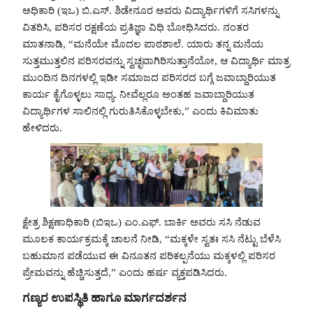
ಅಧಿಕಾರಿ (ಇಒ) ಬಿ.ಎಸ್. ಶಿಡೇನೂರ ಅವರು ವಿದ್ಯಾರ್ಥಿಗಳಿಗೆ ಸಸಿಗಳನ್ನು
ವಿತರಿಸಿ, ಪರಿಸರ ರಕ್ಷಣೆಯ ಪ್ರತಿಜ್ಞಾ ವಿಧಿ ಬೋಧಿಸಿದರು. ನಂತರ
ಮಾತನಾಡಿ, “ಮನೆಯೇ ಮೊದಲ ಪಾಠಶಾಲೆ. ಯಾರು ತನ್ನ ಮನೆಯ
ಸುತ್ತಮುತ್ತಲಿನ ಪರಿಸರವನ್ನು ಸ್ವಚ್ಛವಾಗಿರಿಸುತ್ತಾನೆಯೋ, ಆ ವಿದ್ಯಾರ್ಥಿ ಮಾತ್ರ
ಮುಂದಿನ ದಿನಗಳಲ್ಲಿ ಇಡೀ ಸಮಾಜದ ಪರಿಸರದ ಬಗ್ಗೆ ಜವಾಬ್ದಾರಿಯುತ
ಕಾರ್ಯ ಕೈಗೊಳ್ಳಲು ಸಾಧ್ಯ. ನೀವೆಲ್ಲರೂ ಅಂತಹ ಜವಾಬ್ದಾರಿಯುತ
ವಿದ್ಯಾರ್ಥಿಗಳ ಸಾಲಿನಲ್ಲಿ ಗುರುತಿಸಿಕೊಳ್ಳಬೇಕು,” ಎಂದು ಕಿವಿಮಾತು
ಹೇಳಿದರು.
ಕ್ಷೇತ್ರ ಶಿಕ್ಷಣಾಧಿಕಾರಿ (ಬಿಇಒ) ಎಂ.ಎಫ್. ಬಾರ್ಕಿ ಅವರು ಸಸಿ ನೆಡುವ
ಮೂಲಕ ಕಾರ್ಯಕ್ರಮಕ್ಕೆ ಚಾಲನೆ ನೀಡಿ, “ಮಕ್ಕಳೇ ಸ್ವತಃ ಸಸಿ ನೆಟ್ಟು ಬೆಳೆಸಿ
ಬಹುಮಾನ ಪಡೆಯುವ ಈ ವಿನೂತನ ಪರಿಕಲ್ಪನೆಯು ಮಕ್ಕಳಲ್ಲಿ ಪರಿಸರ
ಪ್ರೇಮವನ್ನು ಹೆಚ್ಚಿಸುತ್ತದೆ,” ಎಂದು ಹರ್ಷ ವ್ಯಕ್ತಪಡಿಸಿದರು.
ಗಣ್ಯರ ಉಪಸ್ಥಿತಿ ಹಾಗೂ ಮಾರ್ಗದರ್ಶನ