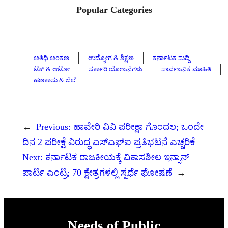
Popular Categories
ಅತಿಥಿ ಅಂಕಣ
ಉದ್ಯೋಗ & ಶಿಕ್ಷಣ
ಕರ್ನಾಟಕ ಸುದ್ದಿ
ಟೆಕ್ & ಆಟೋ
ಸರ್ಕಾರಿ ಯೋಜನೆಗಳು
ಸಾರ್ವಜನಿಕ ಮಾಹಿತಿ
ಹಣಕಾಸು & ಬೆಲೆ
←
Previous:
ಹಾವೇರಿ ವಿವಿ ಪರೀಕ್ಷಾ ಗೊಂದಲ; ಒಂದೇ
ದಿನ 2 ಪರೀಕ್ಷೆ ವಿರುದ್ಧ ಎಸ್‌ಎಫ್‌ಐ ಪ್ರತಿಭಟನೆ ಎಚ್ಚರಿಕೆ
Next:
ಕರ್ನಾಟಕ ರಾಜಕೀಯಕ್ಕೆ ವಿಕಾಸಶೀಲ ಇನ್ಸಾನ್
ಪಾರ್ಟಿ ಎಂಟ್ರಿ; 70 ಕ್ಷೇತ್ರಗಳಲ್ಲಿ ಸ್ಪರ್ಧೆ ಘೋಷಣೆ
→
Needs of Public