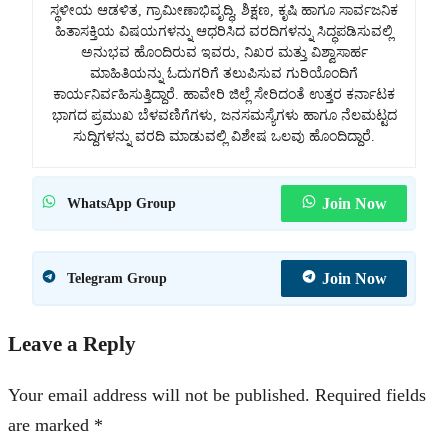
ಸ್ಥಳೀಯ ಆಡಳಿತ, ಗ್ರಾಮೀಣಾಭಿವೃದ್ಧಿ, ಶಿಕ್ಷಣ, ಕೃಷಿ ಹಾಗೂ ಸಾರ್ವಜನಿಕ
ಹಿತಾಸಕ್ತಿಯ ವಿಷಯಗಳನ್ನು ಆಧರಿಸಿದ ವರದಿಗಳನ್ನು ಸಿದ್ಧಪಡಿಸುವಲ್ಲಿ
ಅನುಭವ ಹೊಂದಿರುವ ಇವರು, ನಿಖರ ಮತ್ತು ವಿಶ್ವಾಸಾರ್ಹ
ಮಾಹಿತಿಯನ್ನು ಓದುಗರಿಗೆ ತಲುಪಿಸುವ ಗುರಿಯೊಂದಿಗೆ
ಕಾರ್ಯನಿರ್ವಹಿಸುತ್ತಿದ್ದಾರೆ. ಹಾವೇರಿ ಜಿಲ್ಲೆ ಸೇರಿದಂತೆ ಉತ್ತರ ಕರ್ನಾಟಕ
ಭಾಗದ ಪ್ರಮುಖ ಬೆಳವಣಿಗೆಗಳು, ಜನಸಮಸ್ಯೆಗಳು ಹಾಗೂ ನೆಲಮಟ್ಟದ
ಸುದ್ದಿಗಳನ್ನು ವರದಿ ಮಾಡುವಲ್ಲಿ ವಿಶೇಷ ಒಲವು ಹೊಂದಿದ್ದಾರೆ.
Join Now
WhatsApp Group
Join Now
Telegram Group
Leave a Reply
Your email address will not be published.
Required fields
are marked
*