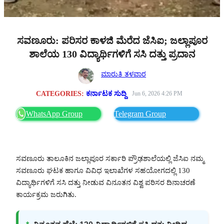
ಸವಣೂರು: ಪರಿಸರ ಕಾಳಜಿ ಮೆರೆದ ಜೆಸಿಐ; ಜಲ್ಲಾಪೂರ
ಶಾಲೆಯ 130 ವಿದ್ಯಾರ್ಥಿಗಳಿಗೆ ಸಸಿ ದತ್ತು ಪ್ರದಾನ
ಮಾರುತಿ ತಳವಾರ
CATEGORIES:
ಕರ್ನಾಟಕ ಸುದ್ದಿ
Jun 6, 2026 4:26 PM
WhatsApp Group
Telegram Group
ಸವಣೂರು ತಾಲೂಕಿನ ಜಲ್ಲಾಪೂರ ಸರ್ಕಾರಿ ಪ್ರೌಢಶಾಲೆಯಲ್ಲಿ ಜೆಸಿಐ ನಮ್ಮ
ಸವಣೂರು ಘಟಕ ಹಾಗೂ ವಿವಿಧ ಇಲಾಖೆಗಳ ಸಹಯೋಗದಲ್ಲಿ 130
ವಿದ್ಯಾರ್ಥಿಗಳಿಗೆ ಸಸಿ ದತ್ತು ನೀಡುವ ವಿನೂತನ ವಿಶ್ವ ಪರಿಸರ ದಿನಾಚರಣೆ
ಕಾರ್ಯಕ್ರಮ ಜರುಗಿತು.