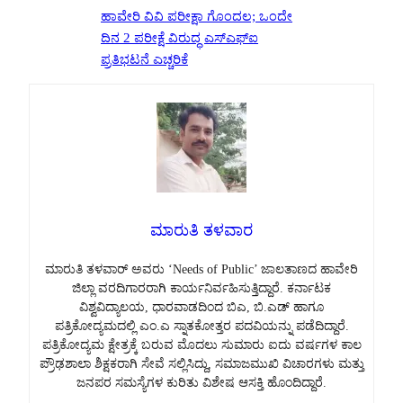
ಹಾವೇರಿ ವಿವಿ ಪರೀಕ್ಷಾ ಗೊಂದಲ; ಒಂದೇ
ದಿನ 2 ಪರೀಕ್ಷೆ ವಿರುದ್ಧ ಎಸ್‌ಎಫ್‌ಐ
ಪ್ರತಿಭಟನೆ ಎಚ್ಚರಿಕೆ
ಮಾರುತಿ ತಳವಾರ
ಮಾರುತಿ ತಳವಾರ್ ಅವರು ‘Needs of Public’ ಜಾಲತಾಣದ ಹಾವೇರಿ
ಜಿಲ್ಲಾ ವರದಿಗಾರರಾಗಿ ಕಾರ್ಯನಿರ್ವಹಿಸುತ್ತಿದ್ದಾರೆ. ಕರ್ನಾಟಕ
ವಿಶ್ವವಿದ್ಯಾಲಯ, ಧಾರವಾಡದಿಂದ ಬಿಎ, ಬಿ.ಎಡ್ ಹಾಗೂ
ಪತ್ರಿಕೋದ್ಯಮದಲ್ಲಿ ಎಂ.ಎ ಸ್ನಾತಕೋತ್ತರ ಪದವಿಯನ್ನು ಪಡೆದಿದ್ದಾರೆ.
ಪತ್ರಿಕೋದ್ಯಮ ಕ್ಷೇತ್ರಕ್ಕೆ ಬರುವ ಮೊದಲು ಸುಮಾರು ಐದು ವರ್ಷಗಳ ಕಾಲ
ಪ್ರೌಢಶಾಲಾ ಶಿಕ್ಷಕರಾಗಿ ಸೇವೆ ಸಲ್ಲಿಸಿದ್ದು, ಸಮಾಜಮುಖಿ ವಿಚಾರಗಳು ಮತ್ತು
ಜನಪರ ಸಮಸ್ಯೆಗಳ ಕುರಿತು ವಿಶೇಷ ಆಸಕ್ತಿ ಹೊಂದಿದ್ದಾರೆ.