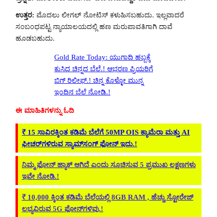
ಉತ್ತರ:
ಮೊದಲು ಲೀಗಲ್ ನೋಟಿಸ್ ಕಳುಹಿಸಬಹುದು. ಇಲ್ಲವಾದರೆ
ಸಂಬಂಧಪಟ್ಟ ನ್ಯಾಯಾಲಯದಲ್ಲಿ ಹಣ ಮರುಪಾವತಿಗಾಗಿ ದಾವೆ
ಹೂಡಬಹುದು.
Gold Rate Today: ಯುಗಾದಿ ಹಬ್ಬಕ್ಕೆ
ಕುಸಿದ ಚಿನ್ನದ ಬೆಲೆ.! ಆಭರಣ ಪ್ರಿಯರಿಗೆ
ಬಿಗ್ ರಿಲೀಫ್.! ಚಿನ್ನ ಕೊಳ್ಳೋ ಮುನ್ನ
ಇಂದಿನ ಬೆಲೆ ನೋಡಿ.!
ಈ ಮಾಹಿತಿಗಳನ್ನು ಓದಿ
₹ 15 ಸಾವಿರಕ್ಕಿಂತ ಕಡಿಮೆ ಬೆಲೆಗೆ 50MP OIS ಕ್ಯಾಮೆರಾ ಮತ್ತು AI
ಫೀಚರ್‌ಗಳಿರುವ ಸ್ಯಾಮ್‌ಸಂಗ್‌ ಫೋನ್ ಇದು.!
ನಿಮ್ಮ ಫೋನ್ ಹ್ಯಾಕ್ ಆಗಿದೆ ಎಂದು ಸೂಚಿಸುವ 5 ಪ್ರಮುಖ ಲಕ್ಷಣಗಳು
ಇವೇ ನೋಡಿ.!
₹ 10,000 ಕ್ಕಿಂತ ಕಡಿಮೆ ಬೆಲೆಯಲ್ಲಿ 8GB RAM , ಹೆಚ್ಚು ಸ್ಟೋರೇಜ್‌
ಲಭ್ಯವಿರುವ 5G ಫೋನ್‌ಗಳಿವು.!