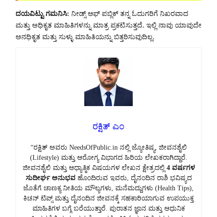
ದಯವಿಟ್ಟು ಗಮನಿಸಿ:
ನೀಡ್ಸ್ ಆಫ್ ಪಬ್ಲಿಕ್ ತನ್ನ ಓದುಗರಿಗೆ ನಿಖರವಾದ
ಮತ್ತು ಅಧಿಕೃತ ಮಾಹಿತಿಗಳನ್ನು ಮಾತ್ರ ಪ್ರಕಟಿಸುತ್ತದೆ. ಇಲ್ಲಿ ನಾವು ಯಾವುದೇ
ಅನಧಿಕೃತ ಮತ್ತು ಸುಳ್ಳು ಮಾಹಿತಿಯನ್ನು ಬಿತ್ತರಿಸುವುದಿಲ್ಲ.
ರಕ್ಷಿತ್ ಎಂ
“ರಕ್ಷಿತ್ ಅವರು NeedsOfPublic.in ನಲ್ಲಿ ಜ್ಯೋತಿಷ್ಯ, ಜೀವನಶೈಲಿ
(Lifestyle) ಮತ್ತು ಆರೋಗ್ಯ ವಿಭಾಗದ ಹಿರಿಯ ಲೇಖಕರಾಗಿದ್ದಾರೆ.
ಜೀವನಶೈಲಿ ಮತ್ತು ಆಧ್ಯಾತ್ಮಿಕ ವಿಷಯಗಳ ಲೇಖನ ಕ್ಷೇತ್ರದಲ್ಲಿ
4 ವರ್ಷಗಳ
ಸುದೀರ್ಘ ಅನುಭವ
ಹೊಂದಿರುವ ಇವರು, ದೈನಂದಿನ ರಾಶಿ ಭವಿಷ್ಯದ
ಜೊತೆಗೆ ಚಾಣಕ್ಯ ನೀತಿಯ ಮೌಲ್ಯಗಳು, ಮನೆಮದ್ದುಗಳು (Health Tips),
ಕಿಚನ್ ಟಿಪ್ಸ್ ಮತ್ತು ದೈನಂದಿನ ಜೀವನಕ್ಕೆ ಸಹಕಾರಿಯಾಗುವ ಉಪಯುಕ್ತ
ಮಾಹಿತಿಗಳ ಬಗ್ಗೆ ಬರೆಯುತ್ತಾರೆ. ಪುರಾತನ ಜ್ಞಾನ ಮತ್ತು ಆಧುನಿಕ