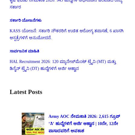
ಕೃಷಿ ಇಲಾಖೆ ನೇಮಕಾತಿ 2026: 945 ಹುದ್ದೆಗಳ ಅಧಿಸೂಚನೆ ಹಿಂಪಡೆದ ರಾಜ್ಯ
ಸರ್ಕಾರ
ಸರ್ಕಾರಿ ಯೋಜನೆಗಳು
KASS ಯೋಜನೆ: ಸರ್ಕಾರಿ ನೌಕರರಿಗೆ ಉಚಿತ ಆರೋಗ್ಯ ತಪಾಸಣೆ, 6 ಖಾಸಗಿ
ಆಸ್ಪತ್ರೆಗಳಿಗೆ ಅನುಮೋದನೆ.
ಸಾರ್ವಜನಿಕ ಮಾಹಿತಿ
HAL Recruitment 2026: 120 ಮ್ಯಾನೇಜ್‌ಮೆಂಟ್ ಟ್ರೈನಿ (MT) ಮತ್ತು
ಡಿಸೈನ್ ಟ್ರೈನಿ (DT) ಹುದ್ದೆಗಳಿಗೆ ಅರ್ಜಿ ಆಹ್ವಾನ
Latest Posts
Army AOC ನೇಮಕಾತಿ 2026: 2,615 ಗ್ರೂಪ್
‘ಸಿ’ ಹುದ್ದೆಗಳಿಗೆ ಅರ್ಜಿ ಆಹ್ವಾನ | 10ನೇ, 12ನೇ
ಪಾಸಾದವರಿಗೆ ಅವಕಾಶ