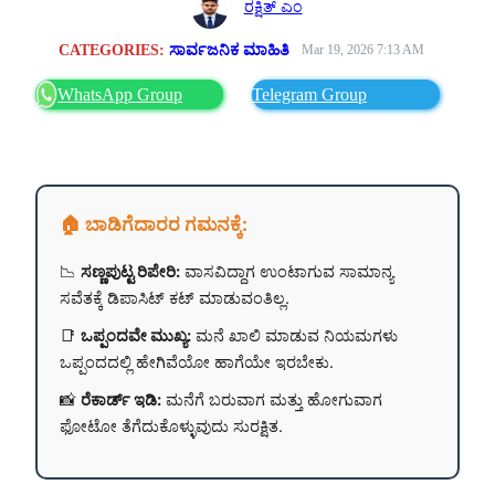
ರಕ್ಷಿತ್ ಎಂ
CATEGORIES:
ಸಾರ್ವಜನಿಕ ಮಾಹಿತಿ
Mar 19, 2026 7:13 AM
WhatsApp Group
Telegram Group
🏠 ಬಾಡಿಗೆದಾರರ ಗಮನಕ್ಕೆ:
📉
ಸಣ್ಣಪುಟ್ಟ ರಿಪೇರಿ:
ವಾಸವಿದ್ದಾಗ ಉಂಟಾಗುವ ಸಾಮಾನ್ಯ
ಸವೆತಕ್ಕೆ ಡಿಪಾಸಿಟ್ ಕಟ್ ಮಾಡುವಂತಿಲ್ಲ.
📑
ಒಪ್ಪಂದವೇ ಮುಖ್ಯ:
ಮನೆ ಖಾಲಿ ಮಾಡುವ ನಿಯಮಗಳು
ಒಪ್ಪಂದದಲ್ಲಿ ಹೇಗಿವೆಯೋ ಹಾಗೆಯೇ ಇರಬೇಕು.
📸
ರೆಕಾರ್ಡ್ ಇಡಿ:
ಮನೆಗೆ ಬರುವಾಗ ಮತ್ತು ಹೋಗುವಾಗ
ಫೋಟೋ ತೆಗೆದುಕೊಳ್ಳುವುದು ಸುರಕ್ಷಿತ.