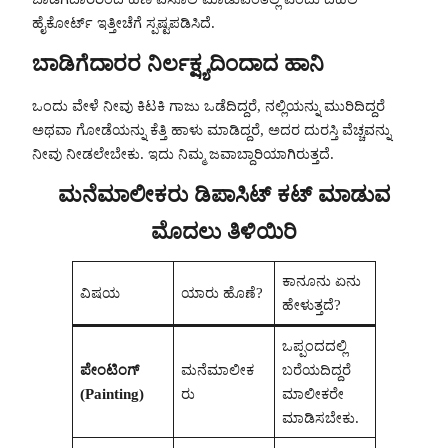
ಹೈಕೋರ್ಟ್ ಇತ್ತೀಚೆಗೆ ಸ್ಪಷ್ಟಪಡಿಸಿದೆ.
ಬಾಡಿಗೆದಾರರ ನಿರ್ಲಕ್ಷ್ಯದಿಂದಾದ ಹಾನಿ
ಒಂದು ವೇಳೆ ನೀವು ಕಿಟಕಿ ಗಾಜು ಒಡೆದಿದ್ದರೆ, ನಲ್ಲಿಯನ್ನು ಮುರಿದಿದ್ದರೆ
ಅಥವಾ ಗೋಡೆಯನ್ನು ಕೆತ್ತಿ ಹಾಳು ಮಾಡಿದ್ದರೆ, ಅದರ ದುರಸ್ತಿ ವೆಚ್ಚವನ್ನು
ನೀವು ನೀಡಲೇಬೇಕು. ಇದು ನಿಮ್ಮ ಜವಾಬ್ದಾರಿಯಾಗಿರುತ್ತದೆ.
ಮನೆಮಾಲೀಕರು ಡಿಪಾಸಿಟ್ ಕಟ್ ಮಾಡುವ
ಮೊದಲು ತಿಳಿಯಿರಿ
ಕಾನೂನು ಏನು
ವಿಷಯ
ಯಾರು ಹೊಣೆ?
ಹೇಳುತ್ತದೆ?
ಒಪ್ಪಂದದಲ್ಲಿ
ಪೇಂಟಿಂಗ್
ಮನೆಮಾಲೀಕ
ಬರೆಯದಿದ್ದರೆ
(Painting)
ರು
ಮಾಲೀಕರೇ
ಮಾಡಿಸಬೇಕು.