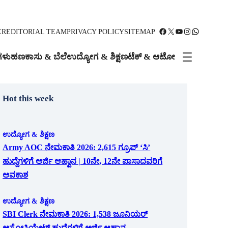
Facebook
X
YouTube
Instagram
WhatsApp
ER
EDITORIAL TEAM
PRIVACY POLICY
SITEMAP
ಗಳು
ಹಣಕಾಸು & ಬೆಲೆ
ಉದ್ಯೋಗ & ಶಿಕ್ಷಣ
ಟೆಕ್ & ಆಟೋ
Hot this week
ಉದ್ಯೋಗ & ಶಿಕ್ಷಣ
Army AOC ನೇಮಕಾತಿ 2026: 2,615 ಗ್ರೂಪ್ ‘ಸಿ’
ಹುದ್ದೆಗಳಿಗೆ ಅರ್ಜಿ ಆಹ್ವಾನ | 10ನೇ, 12ನೇ ಪಾಸಾದವರಿಗೆ
ಅವಕಾಶ
ಉದ್ಯೋಗ & ಶಿಕ್ಷಣ
SBI Clerk ನೇಮಕಾತಿ 2026: 1,538 ಜೂನಿಯರ್
ಅಸೋಸಿಯೇಟ್ ಹುದ್ದೆಗಳಿಗೆ ಅರ್ಜಿ ಆಹ್ವಾನ