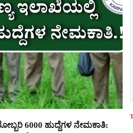
T
ೋಬ್ಬರಿ 6000 ಹುದ್ದೆಗಳ ನೇಮಕಾತಿ: