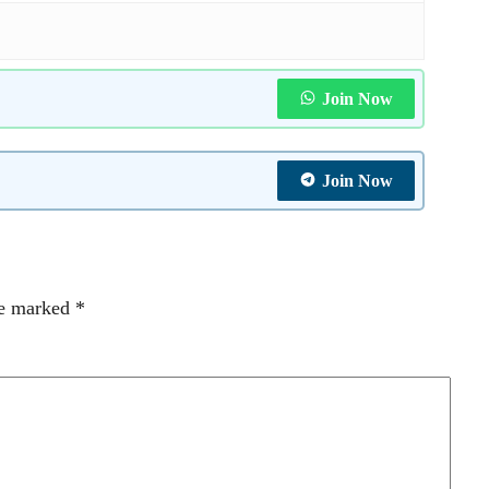
Join Now
Join Now
re marked
*