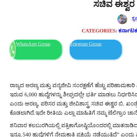
ಸಚಿವ ಈಶ್ವರ ಬ
ಕೃಷ
CATEGORIES:
ಕರ್ನಾಟಕ 
WhatsApp Group
Telegram Group
ರಾಜ್ಯದ ಅರಣ್ಯ ಮತ್ತು ವನ್ಯಜೀವಿ ಸಂರಕ್ಷಣೆಗೆ ಹೆಚ್ಚು ಪರಿಣಾಮಕಾ
ಇರುವ 6,000 ಹುದ್ದೆಗಳನ್ನು ಶೀಘ್ರದಲ್ಲೇ ಭರ್ತಿ ಮಾಡಲು ನಿರ್ಧರಿಸಿದ
ಎಂದು ಅರಣ್ಯ, ಪರಿಸರ ಮತ್ತು ಜೀವಿಶಾಸ್ತ್ರ ಸಚಿವ ಈಶ್ವರ ಬಿ. ಖಂಡ್ರ
ಕೊಡಲಾಗಿದೆ.ಇದೇ ರೀತಿಯ ಎಲ್ಲಾ ಮಾಹಿತಿಗೆ ನಮ್ಮ ಟೆಲಿಗ್ರಾಂ 
ಶನಿವಾರ ಕಲಬುರಗಿಯಲ್ಲಿ ಪತ್ರಿಕಾಗೋಷ್ಠಿಯೊಂದರಲ್ಲಿ ಮಾತನಾಡಿದ ಸಚ
ಇನ್ನೂ 540 ಹುದ್ದೆಗಳಿಗೆ ನೇಮಕಾತಿ ಪ್ರಕ್ರಿಯೆ ನಡೆಯುತ್ತಿದೆ” ಎಂದ