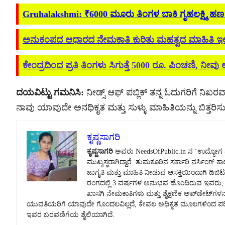
Gruhalakshmi: ₹6000 ಮೂರು ತಿಂಗಳ ಬಾಕಿ ಗೃಹಲಕ್ಷ್ಮಿ ಹಣ ಬ್ಯಾ
ಅನುಕಂಪದ ಆಧಾರದ ನೇಮಕಾತಿ ಕುರಿತು ಮಹತ್ವದ ಮಾಹಿತಿ ಇಲ್ಲಿ
ಕೇಂದ್ರದಿಂದ ಪ್ರತಿ ತಿಂಗಳು ಸಿಗುತ್ತೆ 5000 ರೂ. ಪಿಂಚಣಿ, ನೀವು ಅ
ದಯವಿಟ್ಟು ಗಮನಿಸಿ:
ನೀಡ್ಸ್ ಆಫ್ ಪಬ್ಲಿಕ್ ತನ್ನ ಓದುಗರಿಗೆ ನಿಖರವಾ
ನಾವು ಯಾವುದೇ ಅನಧಿಕೃತ ಮತ್ತು ಸುಳ್ಳು ಮಾಹಿತಿಯನ್ನು ಬಿತ್ತರಿಸುವ
ಕೃಷ್ಣಸಾಗರಿ
ಕೃಷ್ಣಸಾಗರಿ
ಅವರು NeedsOfPublic.in ನ ‘ಉದ್ಯೋಗ ಮತ್
ಮುಖ್ಯಸ್ಥರಾಗಿದ್ದಾರೆ. ತುಮಕೂರಿನ ಸರ್ಕಾರಿ ನರ್ಸಿಂಗ್
ಜಾಗೃತಿ ಮತ್ತು ಮಾಹಿತಿ ನೀಡುವ ಆಸಕ್ತಿಯಿಂದಾಗಿ ಡಿಜಿಟಲ
ರಂಗದಲ್ಲಿ 3 ವರ್ಷಗಳ ಅನುಭವ ಹೊಂದಿರುವ ಇವರು, ಸರ
ಖಾಸಗಿ ನೇಮಕಾತಿಗಳು ಮತ್ತು ಶೈಕ್ಷಣಿಕ ಅಪ್‌ಡೇಟ್‌ಗಳನ್
ಯುವತಿಯರಿಗೆ ಯಾವುದೇ ಗೊಂದಲವಿಲ್ಲದೆ, ಕೇವಲ ಅಧಿಕೃತ ಮೂಲಗಳಿಂದ ಪರಿಶೀಲ
ಇವರ ಬರವಣಿಗೆಯ ಶೈಲಿಯಾಗಿದೆ.