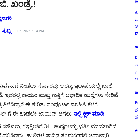
ಿ. ಖಂಡ್ರೆ.!
ಉ
A
್ಣಸಾಗರಿ
2,
ಆ
ಸುದ್ದಿ
Jul 5, 2025 3:14 PM
ಪ
ಉ
K
ಫ
ನ
ಅ
ರಿ ನಿರ್ವಹಣೆ ನೀಡಲು ಸರ್ಕಾರವು ಅರಣ್ಯ ಇಲಾಖೆಯಲ್ಲಿ ಖಾಲಿ
ಉ
ೆ. ಇದರಲ್ಲಿ ಕಾಯಂ ಮತ್ತು ಗುತ್ತಿಗೆ ಆಧಾರಿತ ಹುದ್ದೆಗಳು ಸೇರಿವೆ
B
ೆ ತಿಳಿಸಿದ್ದಾರೆ.ಈ ಕುರಿತು ಸಂಪೂರ್ಣ ಮಾಹಿತಿ ಕೆಳಗೆ
ಮ
ಚಾನೆಲ್ ಗೆ ಈ ಕೂಡಲೇ ಜಾಯಿನ್ ಆಗಲು
ಇಲ್ಲಿ ಕ್ಲಿಕ್ ಮಾಡಿ
ಹ
ಿವರು, “ಇತ್ತೀಚೆಗೆ 341 ಹುದ್ದೆಗಳನ್ನು ಭರ್ತಿ ಮಾಡಲಾಗಿದೆ.
ಸ
ು ವಿವರಿಸಿದರು. ಹುಲಿಗಳ ಸಾವಿನ ಸಂದರ್ಭದಲ್ಲಿ ಜವಾಬ್ದಾರಿ