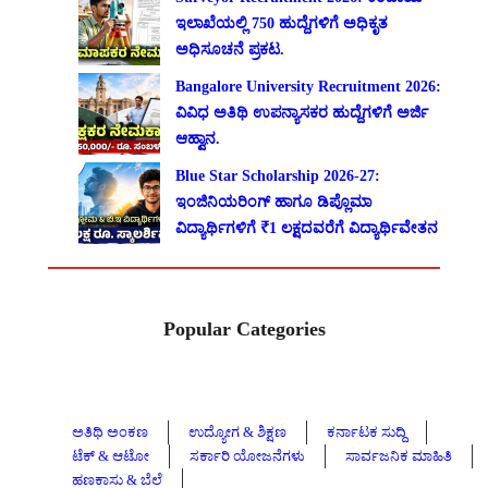
ಇಲಾಖೆಯಲ್ಲಿ 750 ಹುದ್ದೆಗಳಿಗೆ ಅಧಿಕೃತ
ಅಧಿಸೂಚನೆ ಪ್ರಕಟ.
Bangalore University Recruitment 2026:
ವಿವಿಧ ಅತಿಥಿ ಉಪನ್ಯಾಸಕರ ಹುದ್ದೆಗಳಿಗೆ ಅರ್ಜಿ
ಆಹ್ವಾನ.
Blue Star Scholarship 2026-27:
ಇಂಜಿನಿಯರಿಂಗ್ ಹಾಗೂ ಡಿಪ್ಲೊಮಾ
ವಿದ್ಯಾರ್ಥಿಗಳಿಗೆ ₹1 ಲಕ್ಷದವರೆಗೆ ವಿದ್ಯಾರ್ಥಿವೇತನ
Popular Categories
ಅತಿಥಿ ಅಂಕಣ
ಉದ್ಯೋಗ & ಶಿಕ್ಷಣ
ಕರ್ನಾಟಕ ಸುದ್ದಿ
ಟೆಕ್ & ಆಟೋ
ಸರ್ಕಾರಿ ಯೋಜನೆಗಳು
ಸಾರ್ವಜನಿಕ ಮಾಹಿತಿ
ಹಣಕಾಸು & ಬೆಲೆ