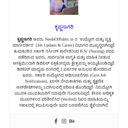
ಕೃಷ್ಣಸಾಗರಿ
ಕೃಷ್ಣಸಾಗರಿ
ಅವರು NeedsOfPublic.in ನ ‘ಉದ್ಯೋಗ ಮತ್ತು ವೃತ್ತಿ
ಮಾರ್ಗದರ್ಶನ’ (Job Updates & Career) ವಿಭಾಗದ ಮುಖ್ಯಸ್ಥರಾಗಿದ್ದಾರೆ.
ತುಮಕೂರಿನ ಸರ್ಕಾರಿ ನರ್ಸಿಂಗ್ ಕಾಲೇಜಿನಿಂದ B.Sc (Nursing) ಪದವಿ
ಪಡೆದಿರುವ ಇವರು, ಸಾರ್ವಜನಿಕ ಜಾಗೃತಿ ಮತ್ತು ಮಾಹಿತಿ ನೀಡುವ
ಆಸಕ್ತಿಯಿಂದಾಗಿ ಡಿಜಿಟಲ್ ಪತ್ರಿಕೋದ್ಯಮ ಕ್ಷೇತ್ರವನ್ನು ಆಯ್ದುಕೊಂಡಿದ್ದಾರೆ.
ಡಿಜಿಟಲ್ ಮಾಧ್ಯಮ ರಂಗದಲ್ಲಿ 3 ವರ್ಷಗಳ ಅನುಭವ ಹೊಂದಿರುವ
ಇವರು, ಸರ್ಕಾರಿ ಉದ್ಯೋಗದ ಅಧಿಸೂಚನೆಗಳು (Govt Job
Notifications), ಖಾಸಗಿ ನೇಮಕಾತಿಗಳು ಮತ್ತು ಶೈಕ್ಷಣಿಕ
ಅಪ್‌ಡೇಟ್‌ಗಳನ್ನು ಒದಗಿಸುವಲ್ಲಿ ಪರಿಣತಿ ಹೊಂದಿದ್ದಾರೆ. ನಿರುದ್ಯೋಗಿ
ಯುವಕ-ಯುವತಿಯರಿಗೆ ಯಾವುದೇ ಗೊಂದಲವಿಲ್ಲದೆ, ಕೇವಲ ಅಧಿಕೃತ
ಮೂಲಗಳಿಂದ ಪರಿಶೀಲಿಸಿದ (Verified) ನಿಖರ ಮಾಹಿತಿಯನ್ನು
ಸಕಾಲದಲ್ಲಿ ತಲುಪಿಸುವುದೇ ಇವರ ಬರವಣಿಗೆಯ ಶೈಲಿಯಾಗಿದೆ.