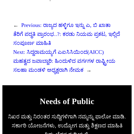
←
Previous:
ರಾಜ್ಯದ ಹಳ್ಳಿಗೂ ಇನ್ನು ಎ, ಬಿ ಖಾತಾ
ತೆರಿಗೆ ಪದ್ಧತಿ ಪ್ರಾರಂಭ..?: ಕರಡು ನಿಯಮ ಪ್ರಕಟ, ಇಲ್ಲಿದೆ
ಸಂಪೂರ್ಣ ಮಾಹಿತಿ
Next:
ಸಿದ್ದರಾಮಯ್ಯಗೆ ಎಐಸಿಸಿಯಿಂದ(AICC)
ಮಹತ್ವದ ಜವಾಬ್ದಾರಿ: ಹಿಂದುಳಿದ ವರ್ಗಗಳ ರಾಷ್ಟ್ರೀಯ
ಸಲಹಾ ಮಂಡಳಿ ಅಧ್ಯಕ್ಷರಾಗಿ ನೇಮಕ
→
Needs of Public
ನಿಖರ ಮತ್ತು ನಿರಂತರ ಸುದ್ದಿಗಳಿಗಾಗಿ ನಮ್ಮನ್ನು ಫಾಲೋ ಮಾಡಿ.
ಸರ್ಕಾರಿ ಯೋಜನೆಗಳು, ಉದ್ಯೋಗ ಮತ್ತು ಶಿಕ್ಷಣದ ಮಾಹಿತಿ