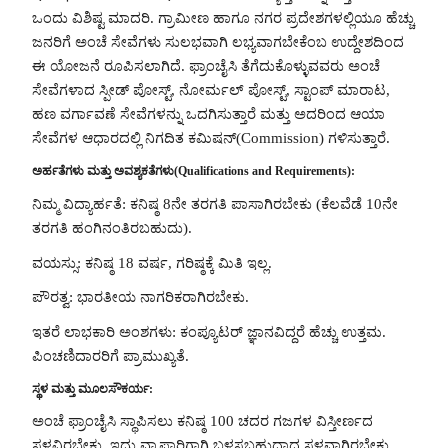
ಒಂದು ವಿಶಿಷ್ಟ ಮಾದರಿ. ಗ್ರಾಮೀಣ ಹಾಗೂ ನಗರ ಪ್ರದೇಶಗಳಲ್ಲಿಯೂ ಹೆಚ್ಚು
ಜನರಿಗೆ ಅಂಚೆ ಸೇವೆಗಳು ಸುಲಭವಾಗಿ ಲಭ್ಯವಾಗಬೇಕೆಂಬ ಉದ್ದೇಶದಿಂದ
ಈ ಯೋಜನೆ ರೂಪಿಸಲಾಗಿದೆ. ಫ್ರಾಂಚೈಸಿ ತೆಗೆದುಕೊಳ್ಳುವವರು ಅಂಚೆ
ಸೇವೆಗಳಾದ ಸ್ಪೀಡ್ ಪೋಸ್ಟ್, ನೋರ್ಮಲ್ ಪೋಸ್ಟ್, ಸ್ಟಾಂಪ್ ಮಾರಾಟ,
ಹಣ ವರ್ಗಾವಣೆ ಸೇವೆಗಳನ್ನು ಒದಗಿಸುತ್ತಾರೆ ಮತ್ತು ಅದರಿಂದ ಆಯಾ
ಸೇವೆಗಳ ಆಧಾರದಲ್ಲಿ ನಿಗದಿತ ಕಮಿಷನ್(Commission) ಗಳಿಸುತ್ತಾರೆ.
ಅರ್ಹತೆಗಳು ಮತ್ತು ಅವಶ್ಯಕತೆಗಳು(Qualifications and Requirements):
ನಿಮ್ಮ ವಿದ್ಯಾರ್ಹತೆ: ಕನಿಷ್ಠ 8ನೇ ತರಗತಿ ಪಾಸಾಗಿರಬೇಕು (ಕೆಲವೆಡೆ 10ನೇ
ತರಗತಿ ಹಂಗಿನಂತಿರಬಹುದು).
ವಯಸ್ಸು: ಕನಿಷ್ಠ 18 ವರ್ಷ, ಗರಿಷ್ಠಕ್ಕೆ ಮಿತಿ ಇಲ್ಲ.
ಪೌರತ್ವ: ಭಾರತೀಯ ನಾಗರಿಕರಾಗಿರಬೇಕು.
ಇತರೆ ಲಾಭಕಾರಿ ಅಂಶಗಳು: ಕಂಪ್ಯೂಟರ್ ಜ್ಞಾನವಿದ್ದರೆ ಹೆಚ್ಚು ಉತ್ತಮ.
ಪಿಂಚಣಿದಾರರಿಗೆ ಪ್ರಾಮುಖ್ಯತೆ.
ಸ್ಥಳ ಮತ್ತು ಮೂಲಸೌಕರ್ಯ:
ಅಂಚೆ ಫ್ರಾಂಚೈಸಿ ಸ್ಥಾಪಿಸಲು ಕನಿಷ್ಠ 100 ಚದರ ಗಜಗಳ ವಿಸ್ತೀರ್ಣದ
ಸ್ಥಳವಿರಬೇಕು. ಇದು ವ್ಯಾಪಾರಿಗಾಗಿ ಬಳಸಬಹುದಾದ ಸ್ಥಳವಾಗಿರಬೇಕು