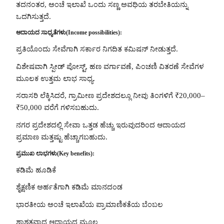
ತದನಂತರ, ಅಂಚೆ ಇಲಾಖೆ ಒಂದು ಸಣ್ಣ ಅವಧಿಯ ತರಬೇತಿಯನ್ನು
ಒದಗಿಸುತ್ತದೆ.
ಆದಾಯದ ಸಾಧ್ಯತೆಗಳು(Income possibilities):
ಪ್ರತಿಯೊಂದು ಸೇವೆಗಾಗಿ ಸರ್ಕಾರ ನಿಗದಿತ ಕಮಿಷನ್ ನೀಡುತ್ತದೆ.
ವಿಶೇಷವಾಗಿ ಸ್ಪೀಡ್ ಪೋಸ್ಟ್‌, ಹಣ ವರ್ಗಾವಣೆ, ಪಿಂಚಣಿ ವಿತರಣೆ ಸೇವೆಗಳ
ಮೂಲಕ ಉತ್ತಮ ಲಾಭ ಸಾಧ್ಯ.
ಸರಾಸರಿ ಲೆಕ್ಕಿಸಿದರೆ, ಗ್ರಾಮೀಣ ಪ್ರದೇಶದಲ್ಲೂ ನೀವು ತಿಂಗಳಿಗೆ ₹20,000–
₹50,000 ವರೆಗೆ ಗಳಿಸಬಹುದು.
ನಗರ ಪ್ರದೇಶದಲ್ಲಿ ಸೇವಾ ಒತ್ತಡ ಹೆಚ್ಚು ಇರುವುದರಿಂದ ಆದಾಯದ
ಪ್ರಮಾಣ ಮತ್ತಷ್ಟು ಹೆಚ್ಚಾಗಬಹುದು.
ಪ್ರಮುಖ ಲಾಭಗಳು(Key benefits):
ಕಡಿಮೆ ಹೂಡಿಕೆ
ಶೈಕ್ಷಣಿಕ ಅರ್ಹತೆಗಾಗಿ ಕಡಿಮೆ ಮಾನದಂಡ
ಭಾರತೀಯ ಅಂಚೆ ಇಲಾಖೆಯ ಪ್ರಾಮಾಣಿಕತೆಯ ಬೆಂಬಲ
ಶಾಶ್ವತವಾದ ಆದಾಯದ ಮೂಲ