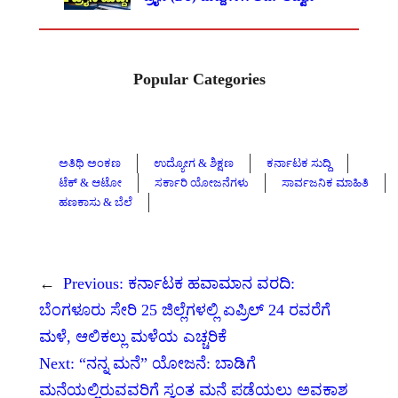
Popular Categories
ಅತಿಥಿ ಅಂಕಣ
ಉದ್ಯೋಗ & ಶಿಕ್ಷಣ
ಕರ್ನಾಟಕ ಸುದ್ದಿ
ಟೆಕ್ & ಆಟೋ
ಸರ್ಕಾರಿ ಯೋಜನೆಗಳು
ಸಾರ್ವಜನಿಕ ಮಾಹಿತಿ
ಹಣಕಾಸು & ಬೆಲೆ
←
Previous:
ಕರ್ನಾಟಕ ಹವಾಮಾನ ವರದಿ:
ಬೆಂಗಳೂರು ಸೇರಿ 25 ಜಿಲ್ಲೆಗಳಲ್ಲಿ ಏಪ್ರಿಲ್ 24 ರವರೆಗೆ
ಮಳೆ, ಆಲಿಕಲ್ಲು ಮಳೆಯ ಎಚ್ಚರಿಕೆ
Next:
“ನನ್ನ ಮನೆ” ಯೋಜನೆ: ಬಾಡಿಗೆ
ಮನೆಯಲ್ಲಿರುವವರಿಗೆ ಸ್ವಂತ ಮನೆ ಪಡೆಯಲು ಅವಕಾಶ