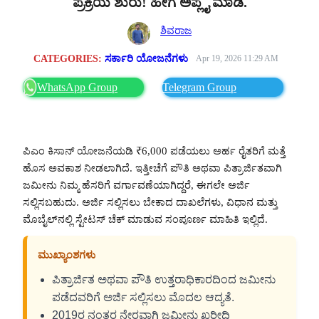
ಪ್ರಕ್ರಿಯೆ ಶುರು! ಹೀಗೆ ಅಪ್ಲೈ ಮಾಡಿ.
ಶಿವರಾಜ
CATEGORIES:
ಸರ್ಕಾರಿ ಯೋಜನೆಗಳು
Apr 19, 2026 11:29 AM
WhatsApp Group
Telegram Group
ಪಿಎಂ ಕಿಸಾನ್ ಯೋಜನೆಯಡಿ ₹6,000 ಪಡೆಯಲು ಅರ್ಹ ರೈತರಿಗೆ ಮತ್ತೆ
ಹೊಸ ಅವಕಾಶ ನೀಡಲಾಗಿದೆ. ಇತ್ತೀಚೆಗೆ ಪೌತಿ ಅಥವಾ ಪಿತ್ರಾರ್ಜಿತವಾಗಿ
ಜಮೀನು ನಿಮ್ಮ ಹೆಸರಿಗೆ ವರ್ಗಾವಣೆಯಾಗಿದ್ದರೆ, ಈಗಲೇ ಅರ್ಜಿ
ಸಲ್ಲಿಸಬಹುದು. ಅರ್ಜಿ ಸಲ್ಲಿಸಲು ಬೇಕಾದ ದಾಖಲೆಗಳು, ವಿಧಾನ ಮತ್ತು
ಮೊಬೈಲ್‌ನಲ್ಲಿ ಸ್ಟೇಟಸ್ ಚೆಕ್ ಮಾಡುವ ಸಂಪೂರ್ಣ ಮಾಹಿತಿ ಇಲ್ಲಿದೆ.
ಮುಖ್ಯಾಂಶಗಳು
ಪಿತ್ರಾರ್ಜಿತ ಅಥವಾ ಪೌತಿ ಉತ್ತರಾಧಿಕಾರದಿಂದ ಜಮೀನು
ಪಡೆದವರಿಗೆ ಅರ್ಜಿ ಸಲ್ಲಿಸಲು ಮೊದಲ ಆದ್ಯತೆ.
2019ರ ನಂತರ ನೇರವಾಗಿ ಜಮೀನು ಖರೀದಿ