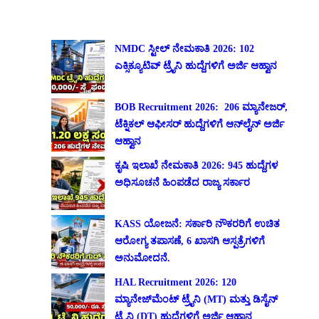
NMDC ಸ್ಟೀಲ್ ನೇಮಕಾತಿ 2026: 102
ಎಕ್ಸಿಕ್ಯೂಟಿವ್ ಟ್ರೈನಿ ಹುದ್ದೆಗಳಿಗೆ ಅರ್ಜಿ ಆಹ್ವಾನ
BOB Recruitment 2026: 206 ಮ್ಯಾನೇಜರ್,
ಟೆಕ್ನಿಕಲ್ ಆಫೀಸರ್ ಹುದ್ದೆಗಳಿಗೆ ಆನ್‌ಲೈನ್ ಅರ್ಜಿ
ಆಹ್ವಾನ
ಕೃಷಿ ಇಲಾಖೆ ನೇಮಕಾತಿ 2026: 945 ಹುದ್ದೆಗಳ
ಅಧಿಸೂಚನೆ ಹಿಂಪಡೆದ ರಾಜ್ಯ ಸರ್ಕಾರ
KASS ಯೋಜನೆ: ಸರ್ಕಾರಿ ನೌಕರರಿಗೆ ಉಚಿತ
ಆರೋಗ್ಯ ತಪಾಸಣೆ, 6 ಖಾಸಗಿ ಆಸ್ಪತ್ರೆಗಳಿಗೆ
ಅನುಮೋದನೆ.
HAL Recruitment 2026: 120
ಮ್ಯಾನೇಜ್‌ಮೆಂಟ್ ಟ್ರೈನಿ (MT) ಮತ್ತು ಡಿಸೈನ್
ಟ್ರೈನಿ (DT) ಹುದ್ದೆಗಳಿಗೆ ಅರ್ಜಿ ಆಹ್ವಾನ