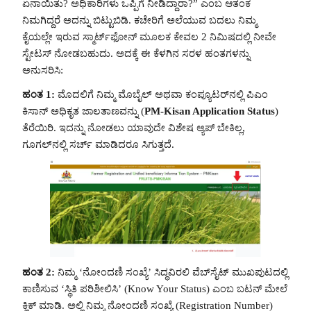
ಏನಾಯಿತು? ಅಧಿಕಾರಿಗಳು ಒಪ್ಪಿಗೆ ನೀಡಿದ್ದಾರಾ?” ಎಂಬ ಆತಂಕ
ನಿಮಗಿದ್ದರೆ ಅದನ್ನು ಬಿಟ್ಟುಬಿಡಿ. ಕಚೇರಿಗೆ ಅಲೆಯುವ ಬದಲು ನಿಮ್ಮ
ಕೈಯಲ್ಲೇ ಇರುವ ಸ್ಮಾರ್ಟ್‌ಫೋನ್ ಮೂಲಕ ಕೇವಲ 2 ನಿಮಿಷದಲ್ಲಿ ನೀವೇ
ಸ್ಟೇಟಸ್ ನೋಡಬಹುದು. ಅದಕ್ಕೆ ಈ ಕೆಳಗಿನ ಸರಳ ಹಂತಗಳನ್ನು
ಅನುಸರಿಸಿ:
ಹಂತ 1:
ಮೊದಲಿಗೆ ನಿಮ್ಮ ಮೊಬೈಲ್ ಅಥವಾ ಕಂಪ್ಯೂಟರ್‌ನಲ್ಲಿ ಪಿಎಂ
ಕಿಸಾನ್ ಅಧಿಕೃತ ಜಾಲತಾಣವನ್ನು (
PM-Kisan Application Status
)
ತೆರೆಯಿರಿ. ಇದನ್ನು ನೋಡಲು ಯಾವುದೇ ವಿಶೇಷ ಆ್ಯಪ್ ಬೇಕಿಲ್ಲ,
ಗೂಗಲ್‌ನಲ್ಲಿ ಸರ್ಚ್ ಮಾಡಿದರೂ ಸಿಗುತ್ತದೆ.
ಹಂತ 2:
ನಿಮ್ಮ ‘ನೋಂದಣಿ ಸಂಖ್ಯೆ’ ಸಿದ್ಧವಿರಲಿ ವೆಬ್‌ಸೈಟ್ ಮುಖಪುಟದಲ್ಲಿ
ಕಾಣಿಸುವ ‘ಸ್ಥಿತಿ ಪರಿಶೀಲಿಸಿ’ (Know Your Status) ಎಂಬ ಬಟನ್ ಮೇಲೆ
ಕ್ಲಿಕ್ ಮಾಡಿ. ಅಲ್ಲಿ ನಿಮ್ಮ ನೋಂದಣಿ ಸಂಖ್ಯೆ (Registration Number)