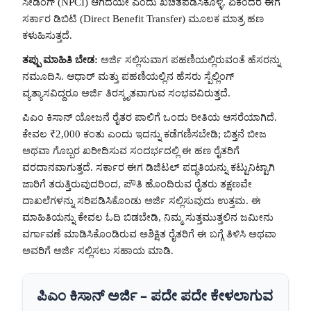
ಸೀಡಿಂಗ್ (NPCI) ಆಗಿದೆಯೇ ಎಂದು ಖಚಿತಪಡಿಸಿಕೊಳ್ಳಿ. ಏಕೆಂದರೆ ಈಗ
ಸರ್ಕಾರ ಡಿಬಿಟಿ (Direct Benefit Transfer) ಮೂಲಕ ಮಾತ್ರ ಹಣ
ಕಳುಹಿಸುತ್ತದೆ.
ತಪ್ಪು ಮಾಹಿತಿ ಬೇಡ:
ಅರ್ಜಿ ಸಲ್ಲಿಸುವಾಗ ಪಹಣಿಯಲ್ಲಿರುವಂತೆ ಹೆಸರನ್ನು
ನಮೂದಿಸಿ. ಆಧಾರ್ ಮತ್ತು ಪಹಣಿಯಲ್ಲಿನ ಹೆಸರು ಸ್ಪೆಲ್ಲಿಂಗ್
ವ್ಯತ್ಯಾಸವಿದ್ದರೂ ಅರ್ಜಿ ತಿರಸ್ಕೃತವಾಗುವ ಸಂಭವವಿರುತ್ತದೆ.
ಪಿಎಂ ಕಿಸಾನ್ ಯೋಜನೆ ರೈತರ ಪಾಲಿಗೆ ಒಂದು ರೀತಿಯ ಆಸರೆಯಾಗಿದೆ.
ಕೇವಲ ₹2,000 ಕಂತು ಎಂದು ಇದನ್ನು ಕಡೆಗಣಿಸಬೇಡಿ; ಬಿತ್ತನೆ ಬೀಜ
ಅಥವಾ ಗೊಬ್ಬರ ಖರೀದಿಸುವ ಸಂದರ್ಭದಲ್ಲಿ ಈ ಹಣ ರೈತರಿಗೆ
ವರದಾನವಾಗುತ್ತದೆ. ಸರ್ಕಾರ ಈಗ ಡಿಜಿಟಲ್ ಪದ್ಧತಿಯನ್ನು ಕಟ್ಟುನಿಟ್ಟಾಗಿ
ಜಾರಿಗೆ ತರುತ್ತಿರುವುದರಿಂದ, ಪೌತಿ ಹೊಂದಿರುವ ರೈತರು ತಕ್ಷಣವೇ
ದಾಖಲೆಗಳನ್ನು ಸರಿಪಡಿಸಿಕೊಂಡು ಅರ್ಜಿ ಸಲ್ಲಿಸುವುದು ಉತ್ತಮ. ಈ
ಮಾಹಿತಿಯನ್ನು ಕೇವಲ ಓದಿ ಬಿಡಬೇಡಿ, ನಿಮ್ಮ ಸುತ್ತಮುತ್ತಲಿನ ಜಮೀನು
ವರ್ಗಾವಣೆ ಮಾಡಿಸಿಕೊಂಡಿರುವ ಅಶಿಕ್ಷಿತ ರೈತರಿಗೆ ಈ ಬಗ್ಗೆ ತಿಳಿಸಿ ಅಥವಾ
ಅವರಿಗೆ ಅರ್ಜಿ ಸಲ್ಲಿಸಲು ಸಹಾಯ ಮಾಡಿ.
ಪಿಎಂ ಕಿಸಾನ್ ಅರ್ಜಿ – ಪದೇ ಪದೇ ಕೇಳಲಾಗುವ