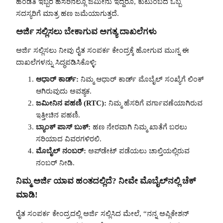
ಹೆಂಡತಿ ಇಬ್ಬರ ಹೆಸರಿನಲ್ಲೂ ಜಮೀನು ಇದ್ದರೂ, ಕುಟುಂಬದ ಒಬ್ಬ
ಸದಸ್ಯರಿಗೆ ಮಾತ್ರ ಹಣ ಜಮೆಯಾಗುತ್ತದೆ.
ಅರ್ಜಿ ಸಲ್ಲಿಸಲು ಬೇಕಾಗುವ ಅಗತ್ಯ ದಾಖಲೆಗಳು
ಅರ್ಜಿ ಸಲ್ಲಿಸಲು ನೀವು ರೈತ ಸಂಪರ್ಕ ಕೇಂದ್ರಕ್ಕೆ ಹೋಗುವ ಮುನ್ನ ಈ
ದಾಖಲೆಗಳನ್ನು ಸಿದ್ಧಪಡಿಸಿಕೊಳ್ಳಿ:
ಆಧಾರ್ ಕಾರ್ಡ್:
ನಿಮ್ಮ ಆಧಾರ್ ಕಾರ್ಡ್ ಮೊಬೈಲ್ ಸಂಖ್ಯೆಗೆ ಲಿಂಕ್
ಆಗಿರುವುದು ಅವಶ್ಯಕ.
ಜಮೀನಿನ ಪಹಣಿ (RTC):
ನಿಮ್ಮ ಹೆಸರಿಗೆ ವರ್ಗಾವಣೆಯಾಗಿರುವ
ಇತ್ತೀಚಿನ ಪಹಣಿ.
ಬ್ಯಾಂಕ್ ಪಾಸ್ ಬುಕ್:
ಹಣ ನೇರವಾಗಿ ನಿಮ್ಮ ಖಾತೆಗೆ ಬರಲು
ಸರಿಯಾದ ವಿವರಗಳಿರಲಿ.
ಮೊಬೈಲ್ ನಂಬರ್:
ಅಪ್‌ಡೇಟ್ ಪಡೆಯಲು ಚಾಲ್ತಿಯಲ್ಲಿರುವ
ನಂಬರ್ ನೀಡಿ.
ನಿಮ್ಮ ಅರ್ಜಿ ಯಾವ ಹಂತದಲ್ಲಿದೆ? ನೀವೇ ಮೊಬೈಲ್‌ನಲ್ಲಿ ಚೆಕ್
ಮಾಡಿ!
ರೈತ ಸಂಪರ್ಕ ಕೇಂದ್ರದಲ್ಲಿ ಅರ್ಜಿ ಸಲ್ಲಿಸಿದ ಮೇಲೆ, “ನನ್ನ ಅಪ್ಲಿಕೇಶನ್