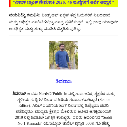
“ವಿಕಾಸ್ ಬ್ಯಾಂಕ್ ನೇಮಕಾತಿ 2026: 46 ಹುದ್ದೆಗಳಿಗೆ ಅರ್ಜಿ ಆಹ್ವಾನ “
ದಯವಿಟ್ಟು ಗಮನಿಸಿ:
ನೀಡ್ಸ್ ಆಫ್ ಪಬ್ಲಿಕ್ ತನ್ನ ಓದುಗರಿಗೆ ನಿಖರವಾದ
ಮತ್ತು ಅಧಿಕೃತ ಮಾಹಿತಿಗಳನ್ನು ಮಾತ್ರ ಪ್ರಕಟಿಸುತ್ತದೆ. ಇಲ್ಲಿ ನಾವು ಯಾವುದೇ
ಅನಧಿಕೃತ ಮತ್ತು ಸುಳ್ಳು ಮಾಹಿತಿ ಬಿತ್ತರಿಸುವುದಿಲ್ಲ.
ಶಿವರಾಜ
ಶಿವರಾಜ್
ಅವರು NeedsOfPublic.in ನಲ್ಲಿ ಸಾರ್ವಜನಿಕ, ಶೈಕ್ಷಣಿಕ ಮತ್ತು
ಸ್ಥಳೀಯ ಸುದ್ದಿಗಳ ವಿಭಾಗದ ಹಿರಿಯ ಸಂಪಾದಕರಾಗಿದ್ದಾರೆ (Senior
Editor). ಸಿವಿಲ್ ಇಂಜಿನಿಯರಿಂಗ್ ವಿಭಾಗದಲ್ಲಿ ಡಿಪ್ಲೊಮಾ ಪದವಿ
ಪಡೆದಿದ್ದರೂ, ಮಾಧ್ಯಮ ಕ್ಷೇತ್ರದ ಮೇಲಿರುವ ಅತೀವ ಆಸಕ್ತಿಯಿಂದಾಗಿ
2019 ರಲ್ಲಿ ಡಿಜಿಟಲ್ ಜಗತ್ತಿಗೆ ಕಾಲಿಟ್ಟರು. ಇವರು ಆರಂಭಿಸಿದ “Suddi
No.1 Kannada” ಯೂಟ್ಯೂಬ್ ಚಾನೆಲ್ ಪ್ರಸ್ತುತ 300K ಗೂ ಹೆಚ್ಚು