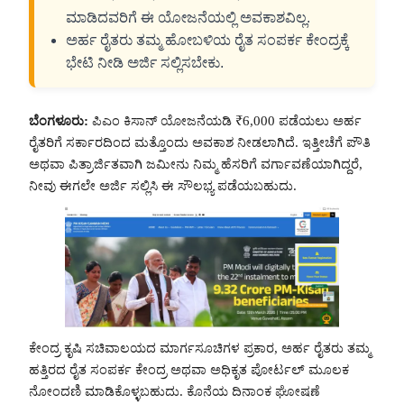
ಮಾಡಿದವರಿಗೆ ಈ ಯೋಜನೆಯಲ್ಲಿ ಅವಕಾಶವಿಲ್ಲ.
ಅರ್ಹ ರೈತರು ತಮ್ಮ ಹೋಬಳಿಯ ರೈತ ಸಂಪರ್ಕ ಕೇಂದ್ರಕ್ಕೆ
ಭೇಟಿ ನೀಡಿ ಅರ್ಜಿ ಸಲ್ಲಿಸಬೇಕು.
ಬೆಂಗಳೂರು:
ಪಿಎಂ ಕಿಸಾನ್ ಯೋಜನೆಯಡಿ ₹6,000 ಪಡೆಯಲು ಅರ್ಹ
ರೈತರಿಗೆ ಸರ್ಕಾರದಿಂದ ಮತ್ತೊಂದು ಅವಕಾಶ ನೀಡಲಾಗಿದೆ. ಇತ್ತೀಚೆಗೆ ಪೌತಿ
ಅಥವಾ ಪಿತ್ರಾರ್ಜಿತವಾಗಿ ಜಮೀನು ನಿಮ್ಮ ಹೆಸರಿಗೆ ವರ್ಗಾವಣೆಯಾಗಿದ್ದರೆ,
ನೀವು ಈಗಲೇ ಅರ್ಜಿ ಸಲ್ಲಿಸಿ ಈ ಸೌಲಭ್ಯ ಪಡೆಯಬಹುದು.
ಕೇಂದ್ರ ಕೃಷಿ ಸಚಿವಾಲಯದ ಮಾರ್ಗಸೂಚಿಗಳ ಪ್ರಕಾರ, ಅರ್ಹ ರೈತರು ತಮ್ಮ
ಹತ್ತಿರದ ರೈತ ಸಂಪರ್ಕ ಕೇಂದ್ರ ಅಥವಾ ಅಧಿಕೃತ ಪೋರ್ಟಲ್ ಮೂಲಕ
ನೋಂದಣಿ ಮಾಡಿಕೊಳ್ಳಬಹುದು. ಕೊನೆಯ ದಿನಾಂಕ ಘೋಷಣೆ