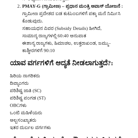
PMAY-G (ಗ್ರಾಮೀಣ) – ಪ್ರಧಾನ ಮಂತ್ರಿ ಆವಾಸ್ ಯೋಜನೆ :
ಗ್ರಾಮೀಣ ಪ್ರದೇಶದ ಬಡ ಕುಟುಂಬಗಳಿಗೆ ಪಕ್ಕಾ ಮನೆ ನಿರ್ಮಿಸಿ
ಕೊಡುವುದು.
ಸಹಾಯಧನ ವಿವರ (Subsidy Details) ಹೀಗಿದೆ,
ಸಾಮಾನ್ಯ ರಾಜ್ಯಗಳಲ್ಲಿ 60:40 ಅನುಪಾತ
ಈಶಾನ್ಯ ರಾಜ್ಯಗಳು, ಹಿಮಾಚಲ, ಉತ್ತರಾಖಂಡ, ಜಮ್ಮು–
ಕಾಶ್ಮೀರಗಳಿಗೆ 90:10
ಯಾವ ವರ್ಗಗಳಿಗೆ ಆದ್ಯತೆ ನೀಡಲಾಗುತ್ತದೆ?:
ಹಿರಿಯ ನಾಗರಿಕರು
ದಿವ್ಯಾಂಗರು
ಪರಿಶಿಷ್ಟ ಜಾತಿ (SC)
ಪರಿಶಿಷ್ಟ ಪಂಗಡ (ST)
OBCಗಳು
ಒಂಟಿ ಮಹಿಳೆಯರು
ಅಲ್ಪಸಂಖ್ಯಾತರು
ಇತರ ದುರ್ಬಲ ವರ್ಗಗಳು