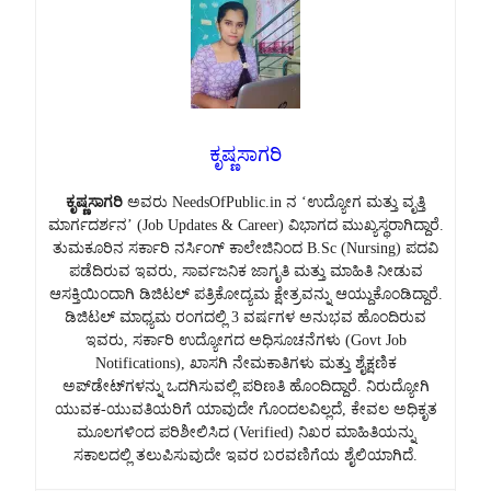
ಕೃಷ್ಣಸಾಗರಿ
ಕೃಷ್ಣಸಾಗರಿ
ಅವರು NeedsOfPublic.in ನ ‘ಉದ್ಯೋಗ ಮತ್ತು ವೃತ್ತಿ
ಮಾರ್ಗದರ್ಶನ’ (Job Updates & Career) ವಿಭಾಗದ ಮುಖ್ಯಸ್ಥರಾಗಿದ್ದಾರೆ.
ತುಮಕೂರಿನ ಸರ್ಕಾರಿ ನರ್ಸಿಂಗ್ ಕಾಲೇಜಿನಿಂದ B.Sc (Nursing) ಪದವಿ
ಪಡೆದಿರುವ ಇವರು, ಸಾರ್ವಜನಿಕ ಜಾಗೃತಿ ಮತ್ತು ಮಾಹಿತಿ ನೀಡುವ
ಆಸಕ್ತಿಯಿಂದಾಗಿ ಡಿಜಿಟಲ್ ಪತ್ರಿಕೋದ್ಯಮ ಕ್ಷೇತ್ರವನ್ನು ಆಯ್ದುಕೊಂಡಿದ್ದಾರೆ.
ಡಿಜಿಟಲ್ ಮಾಧ್ಯಮ ರಂಗದಲ್ಲಿ 3 ವರ್ಷಗಳ ಅನುಭವ ಹೊಂದಿರುವ
ಇವರು, ಸರ್ಕಾರಿ ಉದ್ಯೋಗದ ಅಧಿಸೂಚನೆಗಳು (Govt Job
Notifications), ಖಾಸಗಿ ನೇಮಕಾತಿಗಳು ಮತ್ತು ಶೈಕ್ಷಣಿಕ
ಅಪ್‌ಡೇಟ್‌ಗಳನ್ನು ಒದಗಿಸುವಲ್ಲಿ ಪರಿಣತಿ ಹೊಂದಿದ್ದಾರೆ. ನಿರುದ್ಯೋಗಿ
ಯುವಕ-ಯುವತಿಯರಿಗೆ ಯಾವುದೇ ಗೊಂದಲವಿಲ್ಲದೆ, ಕೇವಲ ಅಧಿಕೃತ
ಮೂಲಗಳಿಂದ ಪರಿಶೀಲಿಸಿದ (Verified) ನಿಖರ ಮಾಹಿತಿಯನ್ನು
ಸಕಾಲದಲ್ಲಿ ತಲುಪಿಸುವುದೇ ಇವರ ಬರವಣಿಗೆಯ ಶೈಲಿಯಾಗಿದೆ.