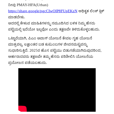
ನೀವು PMAY-HFA(Urban)
https://share.google/pgcCIwOIP8FUpEKzN
ಅಧಿಕೃತ ಲಿಂಕ್ ಕ್ಲಿಕ್
ಮಾಡಬೇಕು.
ಅದರಲ್ಲಿ ಕೇಳುವ ಮಾಹಿತಿಗಳನ್ನು ನಮೂದಿಸಿದ ಬಳಿಕ ನಿಮ್ಮ ಹೆಸರು
ಪಟ್ಟಿಯಲ್ಲಿ ಇದೆಯೋ ಇಲ್ಲವೋ ಎಂದು ತಕ್ಷಣವೇ ತಿಳಿದುಕೊಳ್ಳಬಹುದು.
ಒಟ್ಟಾರೆಯಾಗಿ, ಪಿಎಂ ಆವಾಸ್ ಯೋಜನೆ ಕೇವಲ ಗೃಹ ಯೋಜನೆ
ಮಾತ್ರವಲ್ಲ, ಲಕ್ಷಾಂತರ ಬಡ ಕುಟುಂಬಗಳ ಜೀವನಮಟ್ಟವನ್ನು
ಸುಧಾರಿಸುತ್ತಿದೆ. 2025ರ ಹೊಸ ಪಟ್ಟಿಯು ಬಿಡುಗಡೆಯಾಗಿರುವುದರಿಂದ,
ಅರ್ಹರಾದವರು ತಕ್ಷಣವೇ ತಮ್ಮ ಹೆಸರು ಪರಿಶೀಲಿಸಿ ಯೋಜನೆಯ
ಪ್ರಯೋಜನ ಪಡೆಯಬಹುದು.