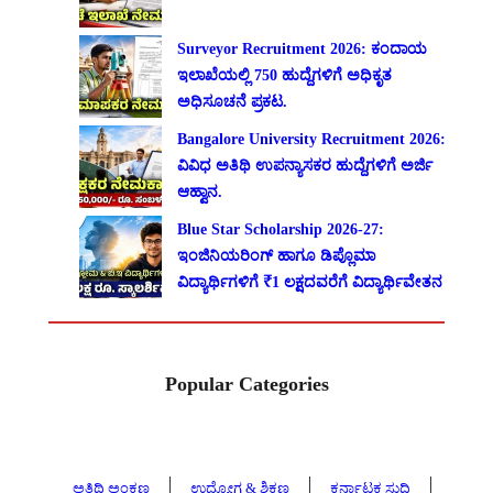
Surveyor Recruitment 2026: ಕಂದಾಯ
ಇಲಾಖೆಯಲ್ಲಿ 750 ಹುದ್ದೆಗಳಿಗೆ ಅಧಿಕೃತ
ಅಧಿಸೂಚನೆ ಪ್ರಕಟ.
Bangalore University Recruitment 2026:
ವಿವಿಧ ಅತಿಥಿ ಉಪನ್ಯಾಸಕರ ಹುದ್ದೆಗಳಿಗೆ ಅರ್ಜಿ
ಆಹ್ವಾನ.
Blue Star Scholarship 2026-27:
ಇಂಜಿನಿಯರಿಂಗ್ ಹಾಗೂ ಡಿಪ್ಲೊಮಾ
ವಿದ್ಯಾರ್ಥಿಗಳಿಗೆ ₹1 ಲಕ್ಷದವರೆಗೆ ವಿದ್ಯಾರ್ಥಿವೇತನ
Popular Categories
ಅತಿಥಿ ಅಂಕಣ
ಉದ್ಯೋಗ & ಶಿಕ್ಷಣ
ಕರ್ನಾಟಕ ಸುದ್ದಿ