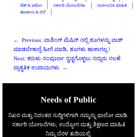
ಟೆಕ್ & ಆಟೋ
ಸರ್ಕಾರಿ ಯೋಜನೆಗಳು
ಸಾರ್ವಜನಿಕ ಮಾಹಿತಿ
ಹಣಕಾಸು & ಬೆಲೆ
←
Previous:
ವಾಶಿಂಗ್ ಮೆಷಿನ್ ನಲ್ಲಿ ಶೂಗಳನ್ನು ವಾಶ್​
ಮಾಡಬೇಕಾದ್ರೆ ಹೀಗೆ ಮಾಡಿ, ಶೂಗಳು ಹಾಳಾಗಲ್ಲ.!
Next:
ಕರುಳು ಸಂಪೂರ್ಣ ಸ್ವಚ್ಛಗೊಳ್ಳಲು ಸದ್ಗುರು ಸಲಹೆ
ಪ್ರಾಕೃತಿಕ ಉಪಾಯಗಳು
→
Needs of Public
ನಿಖರ ಮತ್ತು ನಿರಂತರ ಸುದ್ದಿಗಳಿಗಾಗಿ ನಮ್ಮನ್ನು ಫಾಲೋ ಮಾಡಿ.
ಸರ್ಕಾರಿ ಯೋಜನೆಗಳು, ಉದ್ಯೋಗ ಮತ್ತು ಶಿಕ್ಷಣದ ಮಾಹಿತಿ
ನಿಮ್ಮ ಬೆರಳ ತುದಿಯಲ್ಲಿ.