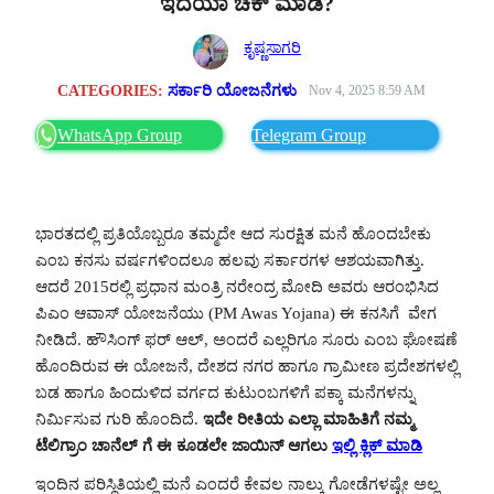
ಇದೆಯಾ ಚೆಕ್ ಮಾಡಿ?
ಕೃಷ್ಣಸಾಗರಿ
CATEGORIES:
ಸರ್ಕಾರಿ ಯೋಜನೆಗಳು
Nov 4, 2025 8:59 AM
WhatsApp Group
Telegram Group
ಭಾರತದಲ್ಲಿ ಪ್ರತಿಯೊಬ್ಬರೂ ತಮ್ಮದೇ ಆದ ಸುರಕ್ಷಿತ ಮನೆ ಹೊಂದಬೇಕು
ಎಂಬ ಕನಸು ವರ್ಷಗಳಿಂದಲೂ ಹಲವು ಸರ್ಕಾರಗಳ ಆಶಯವಾಗಿತ್ತು.
ಆದರೆ 2015ರಲ್ಲಿ ಪ್ರಧಾನ ಮಂತ್ರಿ ನರೇಂದ್ರ ಮೋದಿ ಅವರು ಆರಂಭಿಸಿದ
ಪಿಎಂ ಆವಾಸ್ ಯೋಜನೆಯು (PM Awas Yojana) ಈ ಕನಸಿಗೆ ವೇಗ
ನೀಡಿದೆ. ಹೌಸಿಂಗ್ ಫರ್ ಆಲ್, ಅಂದರೆ ಎಲ್ಲರಿಗೂ ಸೂರು ಎಂಬ ಘೋಷಣೆ
ಹೊಂದಿರುವ ಈ ಯೋಜನೆ, ದೇಶದ ನಗರ ಹಾಗೂ ಗ್ರಾಮೀಣ ಪ್ರದೇಶಗಳಲ್ಲಿ
ಬಡ ಹಾಗೂ ಹಿಂದುಳಿದ ವರ್ಗದ ಕುಟುಂಬಗಳಿಗೆ ಪಕ್ಕಾ ಮನೆಗಳನ್ನು
ನಿರ್ಮಿಸುವ ಗುರಿ ಹೊಂದಿದೆ.
ಇದೇ ರೀತಿಯ ಎಲ್ಲಾ ಮಾಹಿತಿಗೆ ನಮ್ಮ
ಟೆಲಿಗ್ರಾಂ ಚಾನೆಲ್ ಗೆ ಈ ಕೂಡಲೇ ಜಾಯಿನ್ ಆಗಲು
ಇಲ್ಲಿ ಕ್ಲಿಕ್ ಮಾಡಿ
ಇಂದಿನ ಪರಿಸ್ಥಿತಿಯಲ್ಲಿ ಮನೆ ಎಂದರೆ ಕೇವಲ ನಾಲ್ಕು ಗೋಡೆಗಳಷ್ಟೇ ಅಲ್ಲ