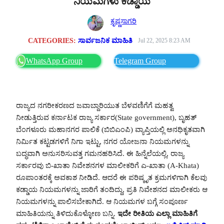
ನಿಯಮಗಳು ಕಡ್ಡಾಯ
ಕೃಷ್ಣಸಾಗರಿ
CATEGORIES:
ಸಾರ್ವಜನಿಕ ಮಾಹಿತಿ
Jul 22, 2025 8:23 AM
WhatsApp Group
Telegram Group
ರಾಜ್ಯದ ನಗರೀಕರಣದ ಜವಾಬ್ದಾರಿಯುತ ಬೆಳವಣಿಗೆಗೆ ಮಹತ್ವ
ನೀಡುತ್ತಿರುವ ಕರ್ನಾಟಕ ರಾಜ್ಯ ಸರ್ಕಾರ(State government), ಬೃಹತ್
ಬೆಂಗಳೂರು ಮಹಾನಗರ ಪಾಲಿಕೆ (ಬಿಬಿಎಂಪಿ) ವ್ಯಾಪ್ತಿಯಲ್ಲಿ ಅನಧಿಕೃತವಾಗಿ
ನಿರ್ಮಿತ ಕಟ್ಟಡಗಳಿಗೆ ನಿಗಾ ಇಟ್ಟು, ನಗರ ಯೋಜನಾ ನಿಯಮಗಳನ್ನು
ಬದ್ಧವಾಗಿ ಅನುಸರಿಸುವತ್ತ ಗಮನಹರಿಸಿದೆ. ಈ ಹಿನ್ನೆಲೆಯಲ್ಲಿ, ರಾಜ್ಯ
ಸರ್ಕಾರವು ಬಿ-ಖಾತಾ ನಿವೇಶನಗಳ ಮಾಲೀಕರಿಗೆ ಎ-ಖಾತಾ (A-Khata)
ರೂಪಾಂತರಕ್ಕೆ ಅವಕಾಶ ನೀಡಿದೆ. ಆದರೆ ಈ ಪರಿಷ್ಕೃತ ಕ್ರಮಗಳಿಗಾಗಿ ಕೆಲವು
ಕಡ್ಡಾಯ ನಿಯಮಗಳನ್ನು ಜಾರಿಗೆ ತಂದಿದ್ದು, ಪ್ರತಿ ನಿವೇಶನದ ಮಾಲೀಕರು ಆ
ನಿಯಮಗಳನ್ನು ಪಾಲಿಸಬೇಕಾಗಿದೆ. ಆ ನಿಯಮಗಳ ಬಗ್ಗೆ ಸಂಪೂರ್ಣ
ಮಾಹಿತಿಯನ್ನು ತಿಳಿದುಕೊಳ್ಳೋಣ ಬನ್ನಿ.
ಇದೇ ರೀತಿಯ ಎಲ್ಲಾ ಮಾಹಿತಿಗೆ