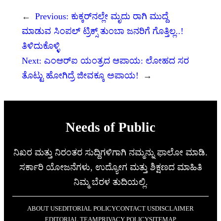
←
Previous:
ಕುಕ್ಕರ್‌ನಲ್ಲೇ ಮೃದು ರಾಗಿ ಮುದ್ದೆ
ಮಾಡುವ ಸಿಂಪಲ್ ಟ್ರಿಕ್ಸ್ ತುಂಬಾ ಜನರಿಗೆ ಗೊತ್ತಿಲ್ಲ..!
ತಿಳಿದುಕೊಳ್ಳಿ
Next:
ಎಂಆರ್‌ಐ ಯಂತ್ರದ ಆಪಾಯ: ಲೋಹದ ಸರ
ತೊಟ್ಟು ಹೋಗಿದ್ರೆ ಜೀವಕ್ಕೂ ಅಪಾಯ!
→
Needs of Public
ನಿಖರ ಮತ್ತು ನಿರಂತರ ಸುದ್ದಿಗಳಿಗಾಗಿ ನಮ್ಮನ್ನು ಫಾಲೋ ಮಾಡಿ.
ಸರ್ಕಾರಿ ಯೋಜನೆಗಳು, ಉದ್ಯೋಗ ಮತ್ತು ಶಿಕ್ಷಣದ ಮಾಹಿತಿ
ನಿಮ್ಮ ಬೆರಳ ತುದಿಯಲ್ಲಿ.
ABOUT US
EDITORIAL POLICY
CONTACT US
DISCLAIMER
EDITORIAL TEAM
PRIVACY POLICY
SITEMAP