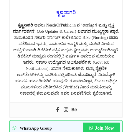
ಕೃಷ್ಣಸಾಗರಿ
ಕೃಷ್ಣಸಾಗರಿ
ಅವರು NeedsOfPublic.in ನ ‘ಉದ್ಯೋಗ ಮತ್ತು ವೃತ್ತಿ
ಮಾರ್ಗದರ್ಶನ’ (Job Updates & Career) ವಿಭಾಗದ ಮುಖ್ಯಸ್ಥರಾಗಿದ್ದಾರೆ.
ತುಮಕೂರಿನ ಸರ್ಕಾರಿ ನರ್ಸಿಂಗ್ ಕಾಲೇಜಿನಿಂದ B.Sc (Nursing) ಪದವಿ
ಪಡೆದಿರುವ ಇವರು, ಸಾರ್ವಜನಿಕ ಜಾಗೃತಿ ಮತ್ತು ಮಾಹಿತಿ ನೀಡುವ
ಆಸಕ್ತಿಯಿಂದಾಗಿ ಡಿಜಿಟಲ್ ಪತ್ರಿಕೋದ್ಯಮ ಕ್ಷೇತ್ರವನ್ನು ಆಯ್ದುಕೊಂಡಿದ್ದಾರೆ.
ಡಿಜಿಟಲ್ ಮಾಧ್ಯಮ ರಂಗದಲ್ಲಿ 3 ವರ್ಷಗಳ ಅನುಭವ ಹೊಂದಿರುವ
ಇವರು, ಸರ್ಕಾರಿ ಉದ್ಯೋಗದ ಅಧಿಸೂಚನೆಗಳು (Govt Job
Notifications), ಖಾಸಗಿ ನೇಮಕಾತಿಗಳು ಮತ್ತು ಶೈಕ್ಷಣಿಕ
ಅಪ್‌ಡೇಟ್‌ಗಳನ್ನು ಒದಗಿಸುವಲ್ಲಿ ಪರಿಣತಿ ಹೊಂದಿದ್ದಾರೆ. ನಿರುದ್ಯೋಗಿ
ಯುವಕ-ಯುವತಿಯರಿಗೆ ಯಾವುದೇ ಗೊಂದಲವಿಲ್ಲದೆ, ಕೇವಲ ಅಧಿಕೃತ
ಮೂಲಗಳಿಂದ ಪರಿಶೀಲಿಸಿದ (Verified) ನಿಖರ ಮಾಹಿತಿಯನ್ನು
ಸಕಾಲದಲ್ಲಿ ತಲುಪಿಸುವುದೇ ಇವರ ಬರವಣಿಗೆಯ ಶೈಲಿಯಾಗಿದೆ.
Join Now
WhatsApp Group