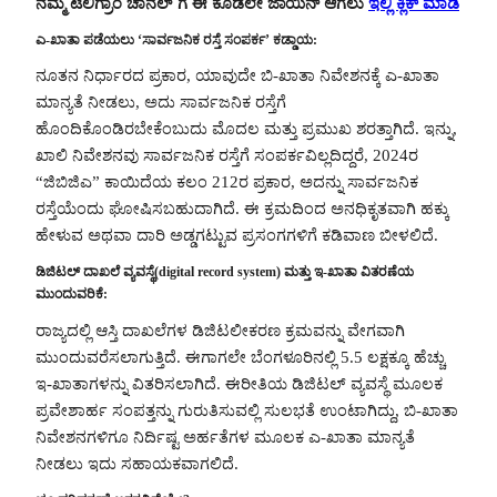
ನಮ್ಮ ಟೆಲಿಗ್ರಾಂ ಚಾನೆಲ್ ಗೆ ಈ ಕೂಡಲೇ ಜಾಯಿನ್ ಆಗಲು
ಇಲ್ಲಿ ಕ್ಲಿಕ್ ಮಾಡಿ
ಎ-ಖಾತಾ ಪಡೆಯಲು ‘ಸಾರ್ವಜನಿಕ ರಸ್ತೆ ಸಂಪರ್ಕ’ ಕಡ್ಡಾಯ:
ನೂತನ ನಿರ್ಧಾರದ ಪ್ರಕಾರ, ಯಾವುದೇ ಬಿ-ಖಾತಾ ನಿವೇಶನಕ್ಕೆ ಎ-ಖಾತಾ
ಮಾನ್ಯತೆ ನೀಡಲು, ಅದು ಸಾರ್ವಜನಿಕ ರಸ್ತೆಗೆ
ಹೊಂದಿಕೊಂಡಿರಬೇಕೆಂಬುದು ಮೊದಲ ಮತ್ತು ಪ್ರಮುಖ ಶರತ್ತಾಗಿದೆ. ಇನ್ನು,
ಖಾಲಿ ನಿವೇಶನವು ಸಾರ್ವಜನಿಕ ರಸ್ತೆಗೆ ಸಂಪರ್ಕವಿಲ್ಲದಿದ್ದರೆ, 2024ರ
“ಜಿಬಿಜಿಎ” ಕಾಯಿದೆಯ ಕಲಂ 212ರ ಪ್ರಕಾರ, ಅದನ್ನು ಸಾರ್ವಜನಿಕ
ರಸ್ತೆಯೆಂದು ಘೋಷಿಸಬಹುದಾಗಿದೆ. ಈ ಕ್ರಮದಿಂದ ಅನಧಿಕೃತವಾಗಿ ಹಕ್ಕು
ಹೇಳುವ ಅಥವಾ ದಾರಿ ಅಡ್ಡಗಟ್ಟುವ ಪ್ರಸಂಗಗಳಿಗೆ ಕಡಿವಾಣ ಬೀಳಲಿದೆ.
ಡಿಜಿಟಲ್ ದಾಖಲೆ ವ್ಯವಸ್ಥೆ(digital record system) ಮತ್ತು ಇ-ಖಾತಾ ವಿತರಣೆಯ
ಮುಂದುವರಿಕೆ:
ರಾಜ್ಯದಲ್ಲಿ ಆಸ್ತಿ ದಾಖಲೆಗಳ ಡಿಜಿಟಲೀಕರಣ ಕ್ರಮವನ್ನು ವೇಗವಾಗಿ
ಮುಂದುವರೆಸಲಾಗುತ್ತಿದೆ. ಈಗಾಗಲೇ ಬೆಂಗಳೂರಿನಲ್ಲಿ 5.5 ಲಕ್ಷಕ್ಕೂ ಹೆಚ್ಚು
ಇ-ಖಾತಾಗಳನ್ನು ವಿತರಿಸಲಾಗಿದೆ. ಈರೀತಿಯ ಡಿಜಿಟಲ್ ವ್ಯವಸ್ಥೆ ಮೂಲಕ
ಪ್ರವೇಶಾರ್ಹ ಸಂಪತ್ತನ್ನು ಗುರುತಿಸುವಲ್ಲಿ ಸುಲಭತೆ ಉಂಟಾಗಿದ್ದು, ಬಿ-ಖಾತಾ
ನಿವೇಶನಗಳಿಗೂ ನಿರ್ದಿಷ್ಟ ಅರ್ಹತೆಗಳ ಮೂಲಕ ಎ-ಖಾತಾ ಮಾನ್ಯತೆ
ನೀಡಲು ಇದು ಸಹಾಯಕವಾಗಲಿದೆ.