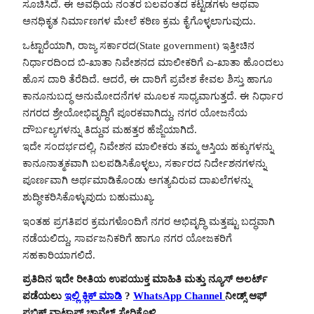
ಸೂಚಿಸಿದೆ. ಈ ಅವಧಿಯ ನಂತರ ಬಲವಂತದ ಕಟ್ಟಡಗಳು ಅಥವಾ
ಅನಧಿಕೃತ ನಿರ್ಮಾಣಗಳ ಮೇಲೆ ಕಠಿಣ ಕ್ರಮ ಕೈಗೊಳ್ಳಲಾಗುವುದು.
ಒಟ್ಟಾರೆಯಾಗಿ, ರಾಜ್ಯ ಸರ್ಕಾರದ(State government) ಇತ್ತೀಚಿನ
ನಿರ್ಧಾರದಿಂದ ಬಿ-ಖಾತಾ ನಿವೇಶನದ ಮಾಲೀಕರಿಗೆ ಎ-ಖಾತಾ ಹೊಂದಲು
ಹೊಸ ದಾರಿ ತೆರೆದಿದೆ. ಆದರೆ, ಈ ದಾರಿಗೆ ಪ್ರವೇಶ ಕೇವಲ ಶಿಸ್ತು ಹಾಗೂ
ಕಾನೂನುಬದ್ಧ ಅನುಮೋದನೆಗಳ ಮೂಲಕ ಸಾಧ್ಯವಾಗುತ್ತದೆ. ಈ ನಿರ್ಧಾರ
ನಗರದ ಶ್ರೇಯೋಭಿವೃದ್ಧಿಗೆ ಪೂರಕವಾಗಿದ್ದು, ನಗರ ಯೋಜನೆಯ
ದೌರ್ಬಲ್ಯಗಳನ್ನು ತಿದ್ದುವ ಮಹತ್ತರ ಹೆಜ್ಜೆಯಾಗಿದೆ.
ಇದೇ ಸಂದರ್ಭದಲ್ಲಿ, ನಿವೇಶನ ಮಾಲೀಕರು ತಮ್ಮ ಆಸ್ತಿಯ ಹಕ್ಕುಗಳನ್ನು
ಕಾನೂನಾತ್ಮಕವಾಗಿ ಬಲಪಡಿಸಿಕೊಳ್ಳಲು, ಸರ್ಕಾರದ ನಿರ್ದೇಶನಗಳನ್ನು
ಪೂರ್ಣವಾಗಿ ಅರ್ಥಮಾಡಿಕೊಂಡು ಅಗತ್ಯವಿರುವ ದಾಖಲೆಗಳನ್ನು
ಶುದ್ಧೀಕರಿಸಿಕೊಳ್ಳುವುದು ಬಹುಮುಖ್ಯ.
ಇಂತಹ ಪ್ರಗತಿಪರ ಕ್ರಮಗಳೊಂದಿಗೆ ನಗರ ಅಭಿವೃದ್ಧಿ ಮತ್ತಷ್ಟು ಬದ್ಧವಾಗಿ
ನಡೆಯಲಿದ್ದು, ಸಾರ್ವಜನಿಕರಿಗೆ ಹಾಗೂ ನಗರ ಯೋಜಕರಿಗೆ
ಸಹಕಾರಿಯಾಗಲಿದೆ.
ಪ್ರತಿದಿನ ಇದೇ ರೀತಿಯ ಉಪಯುಕ್ತ ಮಾಹಿತಿ ಮತ್ತು ನ್ಯೂಸ್ ಅಲರ್ಟ್
ಪಡೆಯಲು
ಇಲ್ಲಿ ಕ್ಲಿಕ್ ಮಾಡಿ
?
WhatsApp Channel
ನೀಡ್ಸ್ ಆಫ್
ಪಬ್ಲಿಕ್ ವಾಟ್ಸಾಪ್ ಚಾನೆಲ್ ಸೇರಿಕೊಳ್ಳಿ