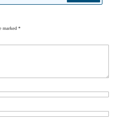
re marked
*