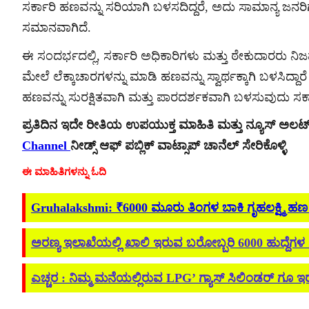
ಸರ್ಕಾರಿ ಹಣವನ್ನು ಸರಿಯಾಗಿ ಬಳಸದಿದ್ದರೆ, ಅದು ಸಾಮಾನ್ಯ ಜನರಿಗೆ
ಸಮಾನವಾಗಿದೆ.
ಈ ಸಂದರ್ಭದಲ್ಲಿ, ಸರ್ಕಾರಿ ಅಧಿಕಾರಿಗಳು ಮತ್ತು ಠೇಕುದಾರರು 
ಮೇಲೆ ಲೆಕ್ಕಾಚಾರಗಳನ್ನು ಮಾಡಿ ಹಣವನ್ನು ಸ್ವಾರ್ಥಕ್ಕಾಗಿ ಬಳಸಿದ್
ಹಣವನ್ನು ಸುರಕ್ಷಿತವಾಗಿ ಮತ್ತು ಪಾರದರ್ಶಕವಾಗಿ ಬಳಸುವುದು ಸರ್ಕ
ಪ್ರತಿದಿನ ಇದೇ ರೀತಿಯ ಉಪಯುಕ್ತ ಮಾಹಿತಿ ಮತ್ತು ನ್ಯೂಸ್ ಅಲ
Channel
ನೀಡ್ಸ್ ಆಫ್ ಪಬ್ಲಿಕ್ ವಾಟ್ಸಾಪ್ ಚಾನೆಲ್ ಸೇರಿಕೊಳ್ಳಿ
ಈ ಮಾಹಿತಿಗಳನ್ನು ಓದಿ
Gruhalakshmi: ₹6000 ಮೂರು ತಿಂಗಳ ಬಾಕಿ ಗೃಹಲಕ್ಷ್ಮಿ ಹಣ ಬ್ಯಾ
ಅರಣ್ಯ ‌ಇಲಾಖೆಯಲ್ಲಿ ಖಾಲಿ ಇರುವ ಬರೋಬ್ಬರಿ 6000 ಹುದ್ದೆಗಳ 
ಎಚ್ಚರ : ನಿಮ್ಮ ಮನೆಯಲ್ಲಿರುವ LPG’ ಗ್ಯಾಸ್ ಸಿಲಿಂಡರ್ ಗೂ ಇರುತ