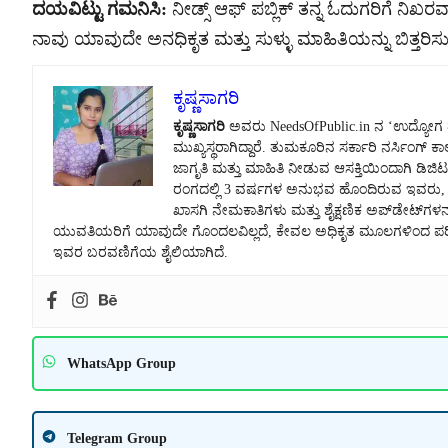
ದಯವಿಟ್ಟು ಗಮನಿಸಿ:
ನೀಡ್ಸ್ ಆಫ್ ಪಬ್ಲಿಕ್ ತನ್ನ ಓದುಗರಿಗೆ ನಿಖರವಾ
ನಾವು ಯಾವುದೇ ಅನಧಿಕೃತ ಮತ್ತು ಸುಳ್ಳು ಮಾಹಿತಿಯನ್ನು ಬಿತ್ತರಿಸುವ
ಕೃಷ್ಣಸಾಗರಿ
ಕೃಷ್ಣಸಾಗರಿ
ಅವರು NeedsOfPublic.in ನ ‘ಉದ್ಯೋಗ ಮತ್
ಮುಖ್ಯಸ್ಥರಾಗಿದ್ದಾರೆ. ತುಮಕೂರಿನ ಸರ್ಕಾರಿ ನರ್ಸಿಂಗ್
ಜಾಗೃತಿ ಮತ್ತು ಮಾಹಿತಿ ನೀಡುವ ಆಸಕ್ತಿಯಿಂದಾಗಿ ಡಿಜಿಟಲ
ರಂಗದಲ್ಲಿ 3 ವರ್ಷಗಳ ಅನುಭವ ಹೊಂದಿರುವ ಇವರು, ಸರ
ಖಾಸಗಿ ನೇಮಕಾತಿಗಳು ಮತ್ತು ಶೈಕ್ಷಣಿಕ ಅಪ್‌ಡೇಟ್‌ಗಳನ್
ಯುವತಿಯರಿಗೆ ಯಾವುದೇ ಗೊಂದಲವಿಲ್ಲದೆ, ಕೇವಲ ಅಧಿಕೃತ ಮೂಲಗಳಿಂದ ಪರಿಶೀಲ
ಇವರ ಬರವಣಿಗೆಯ ಶೈಲಿಯಾಗಿದೆ.
WhatsApp Group
Telegram Group