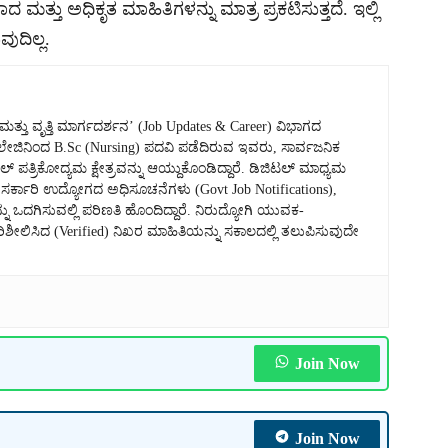
ದ ಮತ್ತು ಅಧಿಕೃತ ಮಾಹಿತಿಗಳನ್ನು ಮಾತ್ರ ಪ್ರಕಟಿಸುತ್ತದೆ. ಇಲ್ಲಿ
ುದಿಲ್ಲ.
ತು ವೃತ್ತಿ ಮಾರ್ಗದರ್ಶನ’ (Job Updates & Career) ವಿಭಾಗದ
 ಕಾಲೇಜಿನಿಂದ B.Sc (Nursing) ಪದವಿ ಪಡೆದಿರುವ ಇವರು, ಸಾರ್ವಜನಿಕ
್ ಪತ್ರಿಕೋದ್ಯಮ ಕ್ಷೇತ್ರವನ್ನು ಆಯ್ದುಕೊಂಡಿದ್ದಾರೆ. ಡಿಜಿಟಲ್ ಮಾಧ್ಯಮ
್ಕಾರಿ ಉದ್ಯೋಗದ ಅಧಿಸೂಚನೆಗಳು (Govt Job Notifications),
ನು ಒದಗಿಸುವಲ್ಲಿ ಪರಿಣತಿ ಹೊಂದಿದ್ದಾರೆ. ನಿರುದ್ಯೋಗಿ ಯುವಕ-
ಿಸಿದ (Verified) ನಿಖರ ಮಾಹಿತಿಯನ್ನು ಸಕಾಲದಲ್ಲಿ ತಲುಪಿಸುವುದೇ
Join Now
Join Now