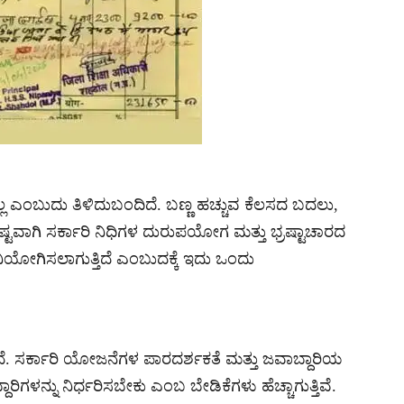
್ಲ ಎಂಬುದು ತಿಳಿದುಬಂದಿದೆ. ಬಣ್ಣ ಹಚ್ಚುವ ಕೆಲಸದ ಬದಲು,
ಷ್ಟವಾಗಿ ಸರ್ಕಾರಿ ನಿಧಿಗಳ ದುರುಪಯೋಗ ಮತ್ತು ಭ್ರಷ್ಟಾಚಾರದ
ಿಯೋಗಿಸಲಾಗುತ್ತಿದೆ ಎಂಬುದಕ್ಕೆ ಇದು ಒಂದು
ಿದೆ. ಸರ್ಕಾರಿ ಯೋಜನೆಗಳ ಪಾರದರ್ಶಕತೆ ಮತ್ತು ಜವಾಬ್ದಾರಿಯ
ದಾರಿಗಳನ್ನು ನಿರ್ಧರಿಸಬೇಕು ಎಂಬ ಬೇಡಿಕೆಗಳು ಹೆಚ್ಚಾಗುತ್ತಿವೆ.