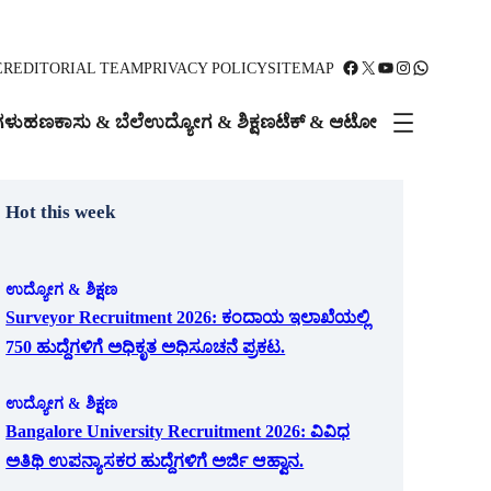
Facebook
X
YouTube
Instagram
WhatsApp
ER
EDITORIAL TEAM
PRIVACY POLICY
SITEMAP
ಗಳು
ಹಣಕಾಸು & ಬೆಲೆ
ಉದ್ಯೋಗ & ಶಿಕ್ಷಣ
ಟೆಕ್ & ಆಟೋ
Hot this week
ಉದ್ಯೋಗ & ಶಿಕ್ಷಣ
Surveyor Recruitment 2026: ಕಂದಾಯ ಇಲಾಖೆಯಲ್ಲಿ
750 ಹುದ್ದೆಗಳಿಗೆ ಅಧಿಕೃತ ಅಧಿಸೂಚನೆ ಪ್ರಕಟ.
ಉದ್ಯೋಗ & ಶಿಕ್ಷಣ
Bangalore University Recruitment 2026: ವಿವಿಧ
ಅತಿಥಿ ಉಪನ್ಯಾಸಕರ ಹುದ್ದೆಗಳಿಗೆ ಅರ್ಜಿ ಆಹ್ವಾನ.