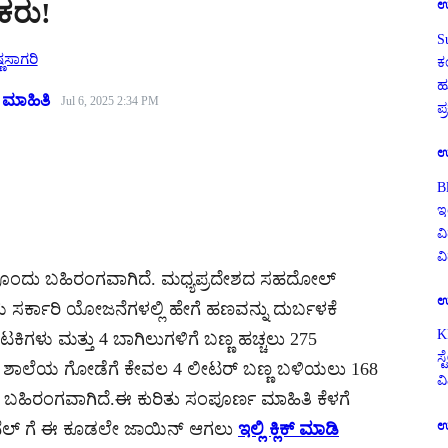
ುಕರು!
ಉ
S
್ಣಸಾಗರಿ
ಕ
ಹ
 ಮಾಹಿತಿ
Jul 6, 2025 2:34 PM
ಪ
ಉ
B
ಇ
ವಿ
ವ
ುಖವೊಂದು ಬಹಿರಂಗವಾಗಿದೆ. ಮಧ್ಯಪ್ರದೇಶದ ಸಹದೋಲ್
ಉ
ು ಸರ್ಕಾರಿ ಯೋಜನೆಗಳಲ್ಲಿ ಹೇಗೆ ಹಣವನ್ನು ದುರ್ಬಳಕೆ
K
ಟಕಿಗಳು ಮತ್ತು 4 ಬಾಗಿಲುಗಳಿಗೆ ಬಣ್ಣ ಹಚ್ಚಲು 275
ಸ
್ನೊಂದು ಶಾಲೆಯ ಗೋಡೆಗೆ ಕೇವಲ 4 ಲೀಟರ್ ಬಣ್ಣ ಬಳಿಯಲು 168
ವ
ದಿ ಬಹಿರಂಗವಾಗಿದೆ.ಈ ಕುರಿತು ಸಂಪೂರ್ಣ ಮಾಹಿತಿ ಕೆಳಗೆ
ಉ
ಚಾನೆಲ್ ಗೆ ಈ ಕೂಡಲೇ ಜಾಯಿನ್ ಆಗಲು
ಇಲ್ಲಿ ಕ್ಲಿಕ್ ಮಾಡಿ