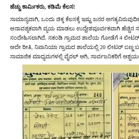
ಹೆಚ್ಚು ಕಾರ್ಮಿಕರು, ಕಡಿಮೆ ಕೆಲಸ!
ಸಾಮಾನ್ಯವಾಗಿ, ಒಂದು ಚಿಕ್ಕ ಕೆಲಸಕ್ಕೆ ಇಷ್ಟು ಜನರ ಅಗತ್ಯವಿರುವುದಿ
ಅನಾವಶ್ಯಕವಾಗಿ ವ್ಯಯ ಮಾಡಲು ಉದ್ದೇಶಪೂರ್ವಕವಾಗಿ ಹೆಚ್ಚಿನ ಸಂಖ
ಸಂದೇಹಿಸಲಾಗಿದೆ. ಸಕಂಡಿ ಗ್ರಾಮದ ಶಾಲೆಯ ಗೋಡೆಗೆ 4 ಲೀಟರ್ 
ಅದೇ ರೀತಿ, ನಿಪಾನಿಯಾ ಗ್ರಾಮದ ಶಾಲೆಯಲ್ಲಿ 20 ಲೀಟರ್ ಬಣ್ಣ ಬ
ಸಾಮಾಜಿಕ ಮಾಧ್ಯಮಗಳಲ್ಲಿ ವೈರಲ್ ಆಗಿ, ಸಾರ್ವಜನಿಕರಿಗೆ ಆಶ್ಚರ್