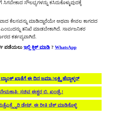
 ಸಿಗಬೇಕಾದ ಸೌಲಭ್ಯಗಳನ್ನು ಕಸಿದುಕೊಳ್ಳುವುದಕ್ಕೆ
ನಿಜವಾದ ಕೆಲಸವನ್ನು ಮಾಡಿದ್ದಾರೆಯೇ ಅಥವಾ ಕೇವಲ ಕಾಗದದ
ದಾರೆ ಎಂಬುದನ್ನು ತನಿಖೆ ಮಾಡಬೇಕಾಗಿದೆ. ಸಾರ್ವಜನಿಕರ
ಾರದ ಕರ್ತವ್ಯವಾಗಿದೆ.
ರ್ಟ್ ಪಡೆಯಲು
ಇಲ್ಲಿ ಕ್ಲಿಕ್ ಮಾಡಿ
?
WhatsApp
ಂಕ್ ಖಾತೆಗೆ ಈ ದಿನ ಜಮಾ.!ಲಕ್ಷ್ಮಿ ಹೆಬ್ಬಾಳ್ಕರ್
ನೇಮಕಾತಿ: ಸಚಿವ ಈಶ್ವರ ಬಿ. ಖಂಡ್ರೆ.!
್ತೆಎಕ್ಸ್ಪೈರಿ ಡೇಟ್, ಈ ರೀತಿ ಚೆಕ್ ಮಾಡಿಕೊಳ್ಳಿ