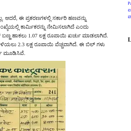
P
ಐ
ವ
ಲ್ಲ. ಆದರೆ, ಈ ಪ್ರಕರಣಗಳಲ್ಲಿ ಸರ್ಕಾರಿ ಹಣವನ್ನು
್ಯೆಯಲ್ಲಿ ಕಾರ್ಮಿಕರನ್ನು ನೇಮಿಸಲಾಗಿದೆ ಎಂದು
ಬಣ್ಣ ಹಾಕಲು 1.07 ಲಕ್ಷ ರೂಪಾಯಿ ಖರ್ಚು ಮಾಡಲಾಗಿದೆ.
L
ಳಿಯಲು 2.3 ಲಕ್ಷ ರೂಪಾಯಿ ವೆಚ್ಚವಾಗಿದೆ. ಈ ಬಿಲ್ ಗಳು
ಯ ಮೂಡಿಸಿವೆ.