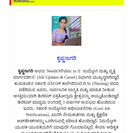
ಕುಡಿಯಿರಿ…!
ಕೃಷ್ಣಸಾಗರಿ
ಕೃಷ್ಣಸಾಗರಿ
ಅವರು NeedsOfPublic.in ನ ‘ಉದ್ಯೋಗ ಮತ್ತು ವೃತ್ತಿ
ಮಾರ್ಗದರ್ಶನ’ (Job Updates & Career) ವಿಭಾಗದ ಮುಖ್ಯಸ್ಥರಾಗಿದ್ದಾರೆ.
ತುಮಕೂರಿನ ಸರ್ಕಾರಿ ನರ್ಸಿಂಗ್ ಕಾಲೇಜಿನಿಂದ B.Sc (Nursing) ಪದವಿ
ಪಡೆದಿರುವ ಇವರು, ಸಾರ್ವಜನಿಕ ಜಾಗೃತಿ ಮತ್ತು ಮಾಹಿತಿ ನೀಡುವ
ಆಸಕ್ತಿಯಿಂದಾಗಿ ಡಿಜಿಟಲ್ ಪತ್ರಿಕೋದ್ಯಮ ಕ್ಷೇತ್ರವನ್ನು ಆಯ್ದುಕೊಂಡಿದ್ದಾರೆ.
ಡಿಜಿಟಲ್ ಮಾಧ್ಯಮ ರಂಗದಲ್ಲಿ 3 ವರ್ಷಗಳ ಅನುಭವ ಹೊಂದಿರುವ
ಇವರು, ಸರ್ಕಾರಿ ಉದ್ಯೋಗದ ಅಧಿಸೂಚನೆಗಳು (Govt Job
Notifications), ಖಾಸಗಿ ನೇಮಕಾತಿಗಳು ಮತ್ತು ಶೈಕ್ಷಣಿಕ
ಅಪ್‌ಡೇಟ್‌ಗಳನ್ನು ಒದಗಿಸುವಲ್ಲಿ ಪರಿಣತಿ ಹೊಂದಿದ್ದಾರೆ. ನಿರುದ್ಯೋಗಿ
ಯುವಕ-ಯುವತಿಯರಿಗೆ ಯಾವುದೇ ಗೊಂದಲವಿಲ್ಲದೆ, ಕೇವಲ ಅಧಿಕೃತ