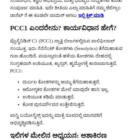
ಸಂಶೋಧನೆ, ತಜ್ಞರ ಅಭಿಪ್ರಾಯ, ಮತ್ತು ಭವಿಷ್ಯದ ಸಾಧ್ಯತೆಗಳು ಕುರಿತು
ಸಂಪೂರ್ಣ ಮಾಹಿತಿ. ಇದೇ ರೀತಿಯ ಎಲ್ಲಾ ಮಾಹಿತಿಗೆ ನಮ್ಮ ಟೆಲಿಗ್ರಾಂ
ಚಾನೆಲ್ ಗೆ ಈ ಕೂಡಲೇ ಜಾಯಿನ್ ಆಗಲು
ಇಲ್ಲಿ ಕ್ಲಿಕ್ ಮಾಡಿ
PCC1 ಎಂದರೇನು? ಕಾರ್ಯವಿಧಾನ ಹೇಗೆ?
ಪ್ರೊಸೈನಿಡಿನ್ C1 (PCC1) ದ್ರಾಕ್ಷಿ ಬೀಜಗಳಲ್ಲಿರುವ ಪಾಲಿಫೀನಾಲ್
ಸಂಯುಕ್ತ. ಇದು ಸೆನೆಸೆಂಟ್ ಕೋಶಗಳು (Senolytics) ತೆಗೆದುಹಾಕುವ
ಗುಣ ಹೊಂದಿದೆ. ವಯಸ್ಸಾದಂತೆ ಹಳೆಯ ಕೋಶಗಳು ದೇಹದಲ್ಲಿ
ಸಂಗ್ರಹವಾಗಿ ಉರಿಯೂತ, ಕ್ಯಾನ್ಸರ್, ಹೃದ್ರೋಗಕ್ಕೆ ಕಾರಣವಾಗುತ್ತವೆ.
PCC1:
ದುರ್ಬಲ ಕೋಶಗಳನ್ನು ಆಯ್ದು ತೆಗೆದುಹಾಕುತ್ತದೆ.
ಆರೋಗ್ಯಕರ ಕೋಶಗಳ ಮೇಲೆ ಯಾವುದೇ ಹಾನಿ ಇಲ್ಲ.
ಉರಿಯೂತ ಕಡಿಮೆ ಮಾಡುತ್ತದೆ.
ಕೋಶ ಪುನರ್ಯೌವನ ಉತ್ತೇಜಿಸುತ್ತದೆ.
ಲಾನ್ವಿ ಬಯೋಸೈನ್ಸ್ ಇದನ್ನು ಮಾತ್ರೆ ರೂಪದಲ್ಲಿ ಮಾನವರಿಗೆ
ಅಭಿವೃದ್ಧಿಪಡಿಸುತ್ತಿದೆ.
ಇಲಿಗಳ ಮೇಲಿನ ಅಧ್ಯಯನ: ಆಶಾಕಿರಣ