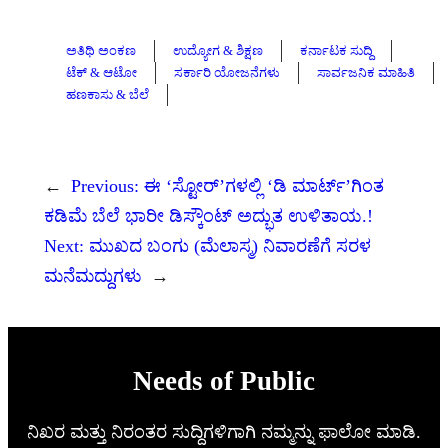
ಅತಿಥಿ ಅಂಕಣ
ಉದ್ಯೋಗ & ಶಿಕ್ಷಣ
ಕರ್ನಾಟಕ ಸುದ್ದಿ
ಟೆಕ್ & ಆಟೋ
ಸರ್ಕಾರಿ ಯೋಜನೆಗಳು
ಸಾರ್ವಜನಿಕ ಮಾಹಿತಿ
ಹಣಕಾಸು & ಬೆಲೆ
←
Previous:
ಈ ‘ಸ್ಟೋರ್’ಗಳಲ್ಲಿ ‘ಡಿ ಮಾರ್ಟ್’ಗಿಂತ
ಕಡಿಮೆ ಬೆಲೆ ಭಾರೀ ಡಿಸ್ಕೌಂಟ್ ಅದ್ಭುತ ಉಳಿತಾಯ.!
Next:
ಮುಖದ ಬಂಗು (ಮೆಲಾಸ್ಮ) ನಿವಾರಣೆಗೆ ಸರಳ
ಮನೆಮದ್ದುಗಳು
→
Needs of Public
ನಿಖರ ಮತ್ತು ನಿರಂತರ ಸುದ್ದಿಗಳಿಗಾಗಿ ನಮ್ಮನ್ನು ಫಾಲೋ ಮಾಡಿ.