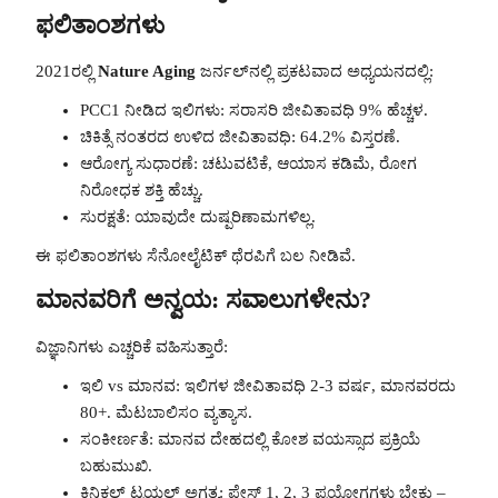
ಫಲಿತಾಂಶಗಳು
2021ರಲ್ಲಿ
Nature Aging
ಜರ್ನಲ್‌ನಲ್ಲಿ ಪ್ರಕಟವಾದ ಅಧ್ಯಯನದಲ್ಲಿ:
PCC1 ನೀಡಿದ ಇಲಿಗಳು: ಸರಾಸರಿ ಜೀವಿತಾವಧಿ 9% ಹೆಚ್ಚಳ.
ಚಿಕಿತ್ಸೆ ನಂತರದ ಉಳಿದ ಜೀವಿತಾವಧಿ: 64.2% ವಿಸ್ತರಣೆ.
ಆರೋಗ್ಯ ಸುಧಾರಣೆ: ಚಟುವಟಿಕೆ, ಆಯಾಸ ಕಡಿಮೆ, ರೋಗ
ನಿರೋಧಕ ಶಕ್ತಿ ಹೆಚ್ಚು.
ಸುರಕ್ಷತೆ: ಯಾವುದೇ ದುಷ್ಪರಿಣಾಮಗಳಿಲ್ಲ.
ಈ ಫಲಿತಾಂಶಗಳು ಸೆನೋಲೈಟಿಕ್ ಥೆರಪಿಗೆ ಬಲ ನೀಡಿವೆ.
ಮಾನವರಿಗೆ ಅನ್ವಯ: ಸವಾಲುಗಳೇನು?
ವಿಜ್ಞಾನಿಗಳು ಎಚ್ಚರಿಕೆ ವಹಿಸುತ್ತಾರೆ:
ಇಲಿ vs ಮಾನವ: ಇಲಿಗಳ ಜೀವಿತಾವಧಿ 2-3 ವರ್ಷ, ಮಾನವರದು
80+. ಮೆಟಬಾಲಿಸಂ ವ್ಯತ್ಯಾಸ.
ಸಂಕೀರ್ಣತೆ: ಮಾನವ ದೇಹದಲ್ಲಿ ಕೋಶ ವಯಸ್ಸಾದ ಪ್ರಕ್ರಿಯೆ
ಬಹುಮುಖಿ.
ಕ್ಲಿನಿಕಲ್ ಟ್ರಯಲ್ ಅಗತ್ಯ: ಫೇಸ್ 1, 2, 3 ಪ್ರಯೋಗಗಳು ಬೇಕು –