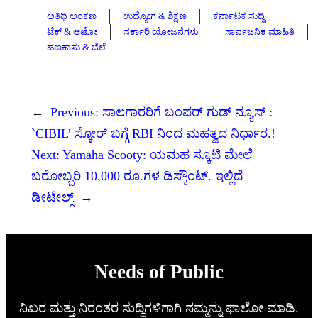
ಅತಿಥಿ ಅಂಕಣ
ಉದ್ಯೋಗ & ಶಿಕ್ಷಣ
ಕರ್ನಾಟಕ ಸುದ್ದಿ
ಟೆಕ್ & ಆಟೋ
ಸರ್ಕಾರಿ ಯೋಜನೆಗಳು
ಸಾರ್ವಜನಿಕ ಮಾಹಿತಿ
ಹಣಕಾಸು & ಬೆಲೆ
←
Previous:
ಸಾಲಗಾರರಿಗೆ ಬಂಪರ್ ಗುಡ್ ನ್ಯೂಸ್ :
`CIBIL’ ಸ್ಕೋರ್ ಬಗ್ಗೆ RBI ನಿಂದ ಮಹತ್ವದ ನಿರ್ಧಾರ.!
Next:
Yamaha Scooty: ಯಮಹ ಸ್ಕೂಟಿ ಮೇಲೆ
ಬರೋಬ್ಬರಿ 10,000 ರೂ.ಗಳ ಡಿಸ್ಕೌಂಟ್‌. ಇಲ್ಲಿದೆ
ಡೀಟೇಲ್ಸ್
→
Needs of Public
ನಿಖರ ಮತ್ತು ನಿರಂತರ ಸುದ್ದಿಗಳಿಗಾಗಿ ನಮ್ಮನ್ನು ಫಾಲೋ ಮಾಡಿ.