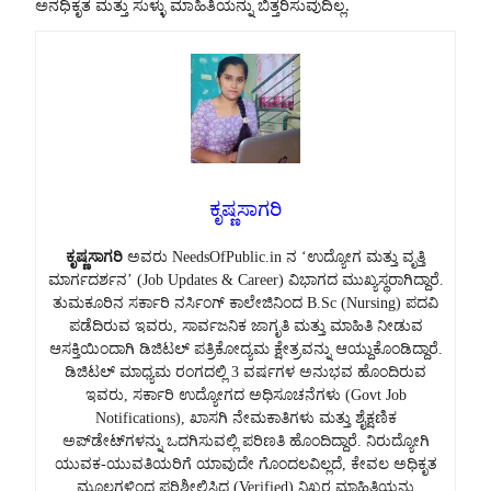
ಅನಧಿಕೃತ ಮತ್ತು ಸುಳ್ಳು ಮಾಹಿತಿಯನ್ನು ಬಿತ್ತರಿಸುವುದಿಲ್ಲ.
ಕೃಷ್ಣಸಾಗರಿ
ಕೃಷ್ಣಸಾಗರಿ
ಅವರು NeedsOfPublic.in ನ ‘ಉದ್ಯೋಗ ಮತ್ತು ವೃತ್ತಿ
ಮಾರ್ಗದರ್ಶನ’ (Job Updates & Career) ವಿಭಾಗದ ಮುಖ್ಯಸ್ಥರಾಗಿದ್ದಾರೆ.
ತುಮಕೂರಿನ ಸರ್ಕಾರಿ ನರ್ಸಿಂಗ್ ಕಾಲೇಜಿನಿಂದ B.Sc (Nursing) ಪದವಿ
ಪಡೆದಿರುವ ಇವರು, ಸಾರ್ವಜನಿಕ ಜಾಗೃತಿ ಮತ್ತು ಮಾಹಿತಿ ನೀಡುವ
ಆಸಕ್ತಿಯಿಂದಾಗಿ ಡಿಜಿಟಲ್ ಪತ್ರಿಕೋದ್ಯಮ ಕ್ಷೇತ್ರವನ್ನು ಆಯ್ದುಕೊಂಡಿದ್ದಾರೆ.
ಡಿಜಿಟಲ್ ಮಾಧ್ಯಮ ರಂಗದಲ್ಲಿ 3 ವರ್ಷಗಳ ಅನುಭವ ಹೊಂದಿರುವ
ಇವರು, ಸರ್ಕಾರಿ ಉದ್ಯೋಗದ ಅಧಿಸೂಚನೆಗಳು (Govt Job
Notifications), ಖಾಸಗಿ ನೇಮಕಾತಿಗಳು ಮತ್ತು ಶೈಕ್ಷಣಿಕ
ಅಪ್‌ಡೇಟ್‌ಗಳನ್ನು ಒದಗಿಸುವಲ್ಲಿ ಪರಿಣತಿ ಹೊಂದಿದ್ದಾರೆ. ನಿರುದ್ಯೋಗಿ
ಯುವಕ-ಯುವತಿಯರಿಗೆ ಯಾವುದೇ ಗೊಂದಲವಿಲ್ಲದೆ, ಕೇವಲ ಅಧಿಕೃತ
ಮೂಲಗಳಿಂದ ಪರಿಶೀಲಿಸಿದ (Verified) ನಿಖರ ಮಾಹಿತಿಯನ್ನು