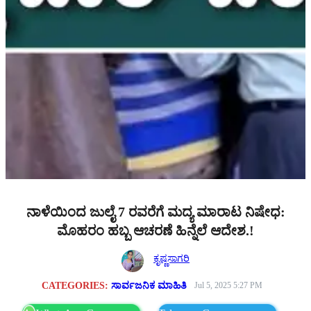
ನಾಳೆಯಿಂದ ಜುಲೈ 7 ರವರೆಗೆ ಮದ್ಯ ಮಾರಾಟ ನಿಷೇಧ:
ಮೊಹರಂ ಹಬ್ಬ ಆಚರಣೆ ಹಿನ್ನೆಲೆ ಆದೇಶ.!
ಕೃಷ್ಣಸಾಗರಿ
CATEGORIES:
ಸಾರ್ವಜನಿಕ ಮಾಹಿತಿ
Jul 5, 2025 5:27 PM