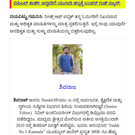
ಬಿಪಿಎಲ್ ಕಾರ್ಡ್ ಇದ್ದವರಿಗೆ ಯುಗಾದಿ ಹಬ್ಬಕ್ಕೆ ಬಂಪರ್ ಗುಡ್ ನ್ಯೂಸ್!
ದಯವಿಟ್ಟು ಗಮನಿಸಿ:
ನೀಡ್ಸ್ ಆಫ್ ಪಬ್ಲಿಕ್ ತನ್ನ ಓದುಗರಿಗೆ ನಿಖರವಾದ
ಮತ್ತು ಅಧಿಕೃತ ಮಾಹಿತಿಗಳನ್ನು ಮಾತ್ರ ಪ್ರಕಟಿಸುತ್ತದೆ. ಇಲ್ಲಿ ನಾವು ಯಾವುದೇ
ಅನಧಿಕೃತ ಮತ್ತು ಸುಳ್ಳು ಮಾಹಿತಿಯನ್ನು ಬಿತ್ತರಿಸುವುದಿಲ್ಲ.
ಶಿವರಾಜ
ಶಿವರಾಜ್
ಅವರು NeedsOfPublic.in ನಲ್ಲಿ ಸಾರ್ವಜನಿಕ, ಶೈಕ್ಷಣಿಕ ಮತ್ತು
ಸ್ಥಳೀಯ ಸುದ್ದಿಗಳ ವಿಭಾಗದ ಹಿರಿಯ ಸಂಪಾದಕರಾಗಿದ್ದಾರೆ (Senior
Editor). ಸಿವಿಲ್ ಇಂಜಿನಿಯರಿಂಗ್ ವಿಭಾಗದಲ್ಲಿ ಡಿಪ್ಲೊಮಾ ಪದವಿ
ಪಡೆದಿದ್ದರೂ, ಮಾಧ್ಯಮ ಕ್ಷೇತ್ರದ ಮೇಲಿರುವ ಅತೀವ ಆಸಕ್ತಿಯಿಂದಾಗಿ
2019 ರಲ್ಲಿ ಡಿಜಿಟಲ್ ಜಗತ್ತಿಗೆ ಕಾಲಿಟ್ಟರು. ಇವರು ಆರಂಭಿಸಿದ “Suddi
No.1 Kannada” ಯೂಟ್ಯೂಬ್ ಚಾನೆಲ್ ಪ್ರಸ್ತುತ 300K ಗೂ ಹೆಚ್ಚು