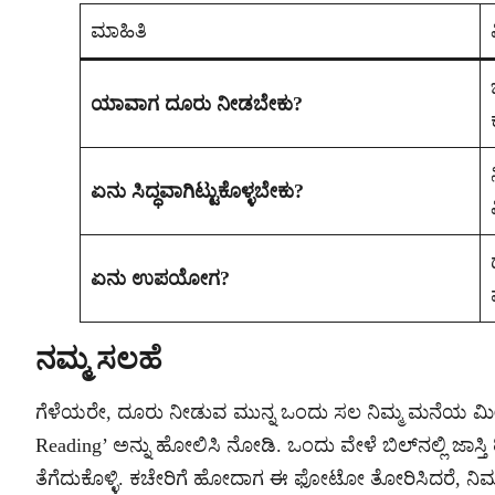
ಮಾಹಿತಿ
ಯಾವಾಗ ದೂರು ನೀಡಬೇಕು?
ಏನು ಸಿದ್ಧವಾಗಿಟ್ಟುಕೊಳ್ಳಬೇಕು?
ಏನು ಉಪಯೋಗ?
ನಮ್ಮ ಸಲಹೆ
ಗೆಳೆಯರೇ, ದೂರು ನೀಡುವ ಮುನ್ನ ಒಂದು ಸಲ ನಿಮ್ಮ ಮನೆಯ ಮೀಟರ್ 
Reading’ ಅನ್ನು ಹೋಲಿಸಿ ನೋಡಿ. ಒಂದು ವೇಳೆ ಬಿಲ್‌ನಲ್ಲಿ ಜಾಸ್
ತೆಗೆದುಕೊಳ್ಳಿ. ಕಚೇರಿಗೆ ಹೋದಾಗ ಈ ಫೋಟೋ ತೋರಿಸಿದರೆ, ನಿಮ್ಮ 