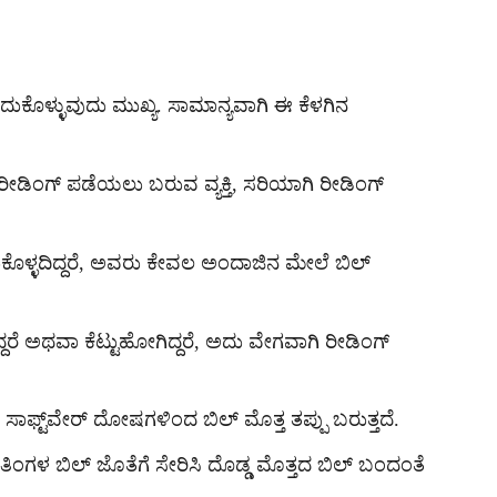
ಳಿದುಕೊಳ್ಳುವುದು ಮುಖ್ಯ. ಸಾಮಾನ್ಯವಾಗಿ ಈ ಕೆಳಗಿನ
ೀಡಿಂಗ್ ಪಡೆಯಲು ಬರುವ ವ್ಯಕ್ತಿ, ಸರಿಯಾಗಿ ರೀಡಿಂಗ್
ುಕೊಳ್ಳದಿದ್ದರೆ, ಅವರು ಕೇವಲ ಅಂದಾಜಿನ ಮೇಲೆ ಬಿಲ್
ರೆ ಅಥವಾ ಕೆಟ್ಟುಹೋಗಿದ್ದರೆ, ಅದು ವೇಗವಾಗಿ ರೀಡಿಂಗ್
ಾಫ್ಟ್‌ವೇರ್ ದೋಷಗಳಿಂದ ಬಿಲ್ ಮೊತ್ತ ತಪ್ಪು ಬರುತ್ತದೆ.
 ತಿಂಗಳ ಬಿಲ್ ಜೊತೆಗೆ ಸೇರಿಸಿ ದೊಡ್ಡ ಮೊತ್ತದ ಬಿಲ್ ಬಂದಂತೆ