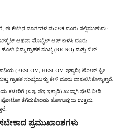
ಿದರೆ, ಈ ಕೆಳಗಿನ ಮಾರ್ಗಗಳ ಮೂಲಕ ದೂರು ಸಲ್ಲಿಸಬಹುದು:
 ವೆಬ್‌ಸೈಟ್ ಅಥವಾ ಮೊಬೈಲ್ ಆಪ್ ಬಳಸಿ ದೂರು
ೋಗಿ ನಿಮ್ಮ ಗ್ರಾಹಕ ಸಂಖ್ಯೆ (RR NO) ಮತ್ತು ಬಿಲ್
್ ಕಂಪನಿಯ (BESCOM, HESCOM ಇತ್ಯಾದಿ) ಟೋಲ್ ಫ್ರೀ
ತು ಗ್ರಾಹಕ ಸಂಖ್ಯೆಯನ್ನು ಕೇಳಿ ದೂರು ದಾಖಲಿಸಿಕೊಳ್ಳುತ್ತಾರೆ.
ಖೆಯ ಕಚೇರಿಗೆ (ಎಇ, ಜೆಇ ಇತ್ಯಾದಿ) ಖುದ್ದಾಗಿ ಭೇಟಿ ನೀಡಿ
 ಮೀಟರ್ ಫೋಟೋ ತೆಗೆದುಕೊಂಡು ಹೋಗುವುದು ಉತ್ತಮ.
ಾರೆ.
ಿಸಬೇಕಾದ ಪ್ರಮುಖಾಂಶಗಳು