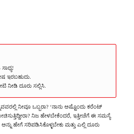
 ಸಾಧ್ಯ!
ೋಷ ಇರಬಹುದು.
ಿ ನೀಡಿ ದೂರು ಸಲ್ಲಿಸಿ.
ಿನ್ನುವವರಲ್ಲಿ ನೀವೂ ಒಬ್ಬರಾ? ‘ನಾನು ಅಷ್ಟೊಂದು ಕರೆಂಟ್
ುತ್ತಿದ್ದೀರಾ? ನಿಜ ಹೇಳಬೇಕೆಂದರೆ, ಇತ್ತೀಚೆಗೆ ಈ ಸಮಸ್ಯೆ
ನು ಹೇಗೆ ಸರಿಪಡಿಸಿಕೊಳ್ಳಬೇಕು ಮತ್ತು ಎಲ್ಲಿ ದೂರು