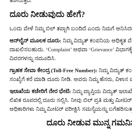
ತೋರುತ್ತದೆ.
ದೂರು ನೀಡುವುದು ಹೇಗೆ?
ಒಂದು ವೇಳೆ ನಿಮ್ಮ ಬಿಲ್ ತಪ್ಪಾಗಿ ಬಂದಿದೆ ಎಂದು ನಿಮಗೆ ಅನಿಸ
ಆನ್‌ಲೈನ್ ಮೂಲಕ ದೂರು:
ನಿಮ್ಮ ವಿದ್ಯುತ್ ಕಂಪನಿಯ ಅಧಿಕೃತ
ದಾಖಲಿಸಬಹುದು. ‘Complaint’ ಅಥವಾ ‘Grievance’ ವಿಭಾಗಕ್ಕೆ ಹ
ವಿವರಗಳನ್ನು ನಮೂದಿಸಿ.
ಗ್ರಾಹಕ ಸೇವಾ ಕೇಂದ್ರ (Toll-Free Number):
ನಿಮ್ಮ ವಿದ್ಯುತ
ಸಂಖ್ಯೆಗೆ ಕರೆ ಮಾಡಿ ದೂರು ನೀಡಿ. ಅವರು ನಿಮ್ಮ ಹೆಸರು, ವಿಳಾಸ ಮತ್
ಇಲಾಖೆಯ ಕಚೇರಿಗೆ ನೇರ ಭೇಟಿ:
ನಿಮ್ಮ ವ್ಯಾಪ್ತಿಯ ವಿದ್ಯುತ್ ಇಲಾ
ಲಿಖಿತ ರೂಪದಲ್ಲಿ ದೂರು ಸಲ್ಲಿಸಿ. ನೀವು ಬಿಲ್ ಪ್ರತಿ ಮತ್ತು
ಅಧಿಕಾರಿಗಳು ನಿಮ್ಮ ಮೀಟರ್ ಪರೀಕ್ಷಿಸಿ ಸಮಸ್ಯೆಯನ್ನು ಬಗೆಹರಿಸುತ್ತ
ದೂರು ನೀಡುವ ಮುನ್ನ ಗಮನ