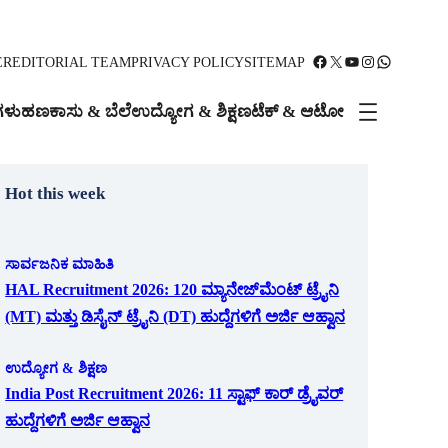
Facebook
X
YouTube
Instagram
WhatsApp
ER
EDITORIAL TEAM
PRIVACY POLICY
SITEMAP
ಗಳು
ಹಣಕಾಸು & ಬೆಲೆ
ಉದ್ಯೋಗ & ಶಿಕ್ಷಣ
ಟೆಕ್ & ಆಟೋ
Hot this week
ಸಾರ್ವಜನಿಕ ಮಾಹಿತಿ
HAL Recruitment 2026: 120 ಮ್ಯಾನೇಜ್‌ಮೆಂಟ್ ಟ್ರೈನಿ
(MT) ಮತ್ತು ಡಿಸೈನ್ ಟ್ರೈನಿ (DT) ಹುದ್ದೆಗಳಿಗೆ ಅರ್ಜಿ ಆಹ್ವಾನ
ಉದ್ಯೋಗ & ಶಿಕ್ಷಣ
India Post Recruitment 2026: 11 ಸ್ಟಾಫ್ ಕಾರ್ ಡ್ರೈವರ್
ಹುದ್ದೆಗಳಿಗೆ ಅರ್ಜಿ ಆಹ್ವಾನ