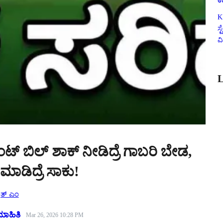
ಉ
K
ಸ
ವ
L
ೆಂಟ್ ಬಿಲ್ ಶಾಕ್ ನೀಡಿದ್ರೆ ಗಾಬರಿ ಬೇಡ,
ಮಾಡಿದ್ರೆ ಸಾಕು!
ಷಿತ್ ಎಂ
ಮಾಹಿತಿ
Mar 26, 2026 10:28 PM