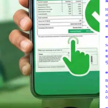
ಸ
H
ಮ
ಮ
ಹು
ಉ
S
ಕ
ಹ
ಪ
ಉ
B
ಇ
ವಿ
ವ