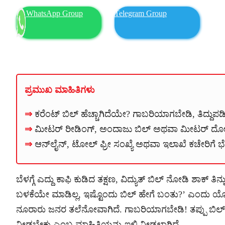
WhatsApp Group
Telegram Group
ಪ್ರಮುಖ ಮಾಹಿತಿಗಳು
ಕರೆಂಟ್ ಬಿಲ್ ಹೆಚ್ಚಾಗಿದೆಯೇ? ಗಾಬರಿಯಾಗಬೇಡಿ, ತಿದ್ದುಪಡಿ
ಮೀಟರ್ ರೀಡಿಂಗ್, ಅಂದಾಜು ಬಿಲ್ ಅಥವಾ ಮೀಟರ್ ದ
ಆನ್‌ಲೈನ್, ಟೋಲ್ ಫ್ರೀ ಸಂಖ್ಯೆ ಅಥವಾ ಇಲಾಖೆ ಕಚೇರಿಗೆ ಭೇಟ
ಬೆಳಗ್ಗೆ ಎದ್ದು ಕಾಫಿ ಕುಡಿದ ತಕ್ಷಣ, ವಿದ್ಯುತ್ ಬಿಲ್ ನೋಡಿ ಶಾಕ್ ತ
ಬಳಕೆಯೇ ಮಾಡಿಲ್ಲ, ಇಷ್ಟೊಂದು ಬಿಲ್ ಹೇಗೆ ಬಂತು?’ ಎಂದು ಯೋಚಿಸ
ನೂರಾರು ಜನರ ತಲೆನೋವಾಗಿದೆ. ಗಾಬರಿಯಾಗಬೇಡಿ! ತಪ್ಪು ಬಿಲ್ ಅನ್
ನೀಡಬೇಕು ಎಂಬ ಮಾಹಿತಿಯನ್ನು ಇಲ್ಲಿ ನೀಡಲಾಗಿದೆ.