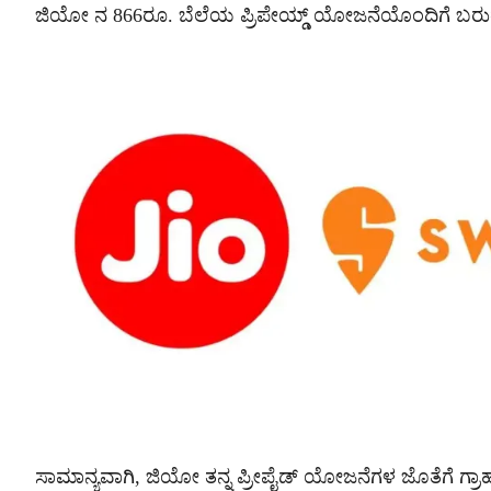
ಜಿಯೋ ನ 866ರೂ. ಬೆಲೆಯ ಪ್ರಿಪೇಯ್ಡ್ ಯೋಜನೆಯೊಂದಿಗೆ ಬರುತ್
ಸಾಮಾನ್ಯವಾಗಿ, ಜಿಯೋ ತನ್ನ ಪ್ರೀಪೈಡ್ ಯೋಜನೆಗಳ ಜೊತೆಗೆ ಗ್ರಾಹಕರ