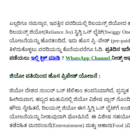
ಎಲ್ಲರಿಗೂ ನಮಸ್ಕಾರ, ಇವತ್ತಿನ ವರದಿಯಲ್ಲಿ ರಿಲಯನ್ಸ್ ಜಿಯೋ
ರಿಲಯನ್ಸ್ ಜಿಯೋ(Reliance Jio) ಸ್ವಿಗ್ಗಿ ಒನ್ ಲೈಟ್(Swiggy 
ಯೋಜನೆಯನ್ನು ಹೊರತಂದಿದೆ, ಇದು ಹೊಸ ಪ್ರಿ -ಪೇಡ್ (pre-pai
ತಿಳಿದುಕೊಳ್ಳಲು ವರದಿಯನ್ನು ಕೊನೆಯವರೆಗೂ ಓದಿ.
ಪ್ರತಿದಿನ ಇ
ಪಡೆಯಲು
ಇಲ್ಲಿ ಕ್ಲಿಕ್ ಮಾಡಿ
?
WhatsApp Channel
ನೀಡ್ಸ್ ಆ
ಜಿಯೋ ವತಿಯಿಂದ ಹೊಸ ಪ್ರಿಪೇಡ್ ಯೋಜನೆ :
ಜಿಯೋ ದೇಶದ ನಂಬರ್ ಒನ್ ಟೆಲಿಕಾಂ ಕಂಪನಿಯಾಗಿದೆ, ಪ್ರಸ್ತುತ 
ಹೀಗಿರುವಾಗ, ಹಬ್ಬದ ಋತುವಿನಲ್ಲಿ ಜಿಯೋ ವಿಶೇಷ ಪ್ಲಾನ್ ನೊಂದ
ಹೌದು ಸ್ನೇಹಿತರೆ, ರಿಲಯನ್ಸ್ ಜಿಯೋ ಈಗ ಸ್ವಿಗ್ಗಿ ಒನ್ ಲೈಟ್‌ಗೆ 
ಯೋಜನೆಯನ್ನು ನೀಡುವುದಾಗಿ ಘೋಷಿಸಿದೆ. ಈ ವಿಶೇಷ ಸಹಯೋಗವು ಜ
ತಡೆರಹಿತ ಮನರಂಜನೆ(Entertainment) ಮತ್ತು ಆಹಾರ(Food )ವಿ