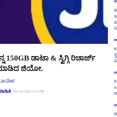
ಉ
B
ಇ
ವಿ
ವ
ಉ
K
ಸ
ನ 150GB ಡಾಟಾ & ಸ್ವಿಗ್ಗಿ ರಿಚಾರ್ಜ್
ವ
 ಮಾಡಿದ ಜಿಯೋ.
ಉ
r in Chief
P
ಐ
ಮಾಹಿತಿ
Nov 14, 2023 11:11 PM
ವ
ಉ
I