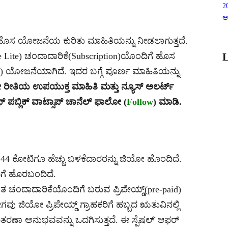
2
ಆ
ದ ಹೊಸ ಯೋಜನೆಯ ಕುರಿತು ಮಾಹಿತಿಯನ್ನು ನೀಡಲಾಗುತ್ತದೆ.
One Lite) ಚಂದಾದಾರಿಕೆ(Subscription)ಯೊಂದಿಗೆ ಹೊಸ
L
d) ಯೋಜನೆಯಾಗಿದೆ. ಇದರ ಬಗ್ಗೆ ಪೂರ್ಣ ಮಾಹಿತಿಯನ್ನು
ದೇ ರೀತಿಯ ಉಪಯುಕ್ತ ಮಾಹಿತಿ ಮತ್ತು ನ್ಯೂಸ್ ಅಲರ್ಟ್
ಫ್ ಪಬ್ಲಿಕ್ ವಾಟ್ಸಾಪ್ ಚಾನೆಲ್ ಫಾಲೋ (
Follow
) ಮಾಡಿ.
44 ಕೋಟಿಗೂ ಹೆಚ್ಚು ಬಳಕೆದಾರರನ್ನು ಜಿಯೋ ಹೊಂದಿದೆ.
ಿಗೆ ಹೊರಬಂದಿದೆ.
ಉಚಿತ ಚಂದಾದಾರಿಕೆಯೊಂದಿಗೆ ಬರುವ ಪ್ರಿಪೇಯ್ಡ್(pre-paid)
ಿಯೋ ಪ್ರಿಪೇಯ್ಡ್ ಗ್ರಾಹಕರಿಗೆ ಹಬ್ಬದ ಋತುವಿನಲ್ಲಿ
ತರಣಾ ಅನುಭವವನ್ನು ಒದಗಿಸುತ್ತದೆ. ಈ ಸ್ಪೆಷಲ್ ಆಫರ್