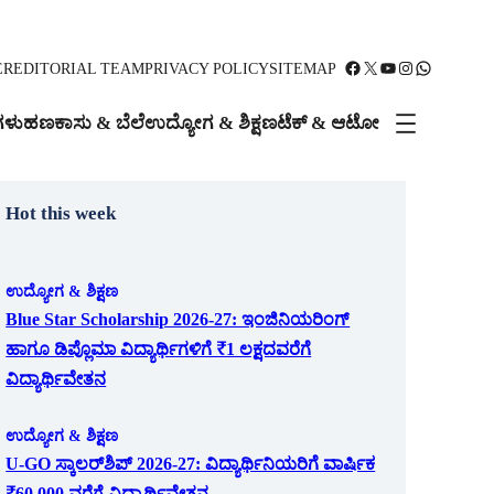
Facebook
X
YouTube
Instagram
WhatsApp
ER
EDITORIAL TEAM
PRIVACY POLICY
SITEMAP
ಗಳು
ಹಣಕಾಸು & ಬೆಲೆ
ಉದ್ಯೋಗ & ಶಿಕ್ಷಣ
ಟೆಕ್ & ಆಟೋ
Hot this week
ಉದ್ಯೋಗ & ಶಿಕ್ಷಣ
Blue Star Scholarship 2026-27: ಇಂಜಿನಿಯರಿಂಗ್
ಹಾಗೂ ಡಿಪ್ಲೊಮಾ ವಿದ್ಯಾರ್ಥಿಗಳಿಗೆ ₹1 ಲಕ್ಷದವರೆಗೆ
ವಿದ್ಯಾರ್ಥಿವೇತನ
ಉದ್ಯೋಗ & ಶಿಕ್ಷಣ
U-GO ಸ್ಕಾಲರ್‌ಶಿಪ್ 2026-27: ವಿದ್ಯಾರ್ಥಿನಿಯರಿಗೆ ವಾರ್ಷಿಕ
₹60,000 ವರೆಗೆ ವಿದ್ಯಾರ್ಥಿವೇತನ