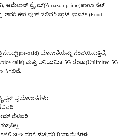
(G5), ಅಮೆಜಾನ್ ಪ್ರೈಮ್(Amazon prime)ಹಾಗೂ ನೆಟ್
ಿತ್ತು. ಆದರೆ ಈಗ ಫುಡ್ ಡೆಲಿವರಿ ಪ್ಲಾಟ್ ಫಾರ್ಮ್ (Food
ಪೇಯ್ಡ್(pre-paid) ಯೋಜನೆಯನ್ನು ಪರಿಚಯಿಸುತ್ತಿದೆ,
voice calls) ಮತ್ತು ಅನಿಯಮಿತ 5G ಡೇಟಾ(Unlimited 5G
ಾ ಸಿಗಲಿದೆ.
ಕ್ರಿಪ್ಶನ್ ಪ್ರಯೋಜನಗಳು:
ೆಲಿವರಿ
ಹೋಮ್ ಡೆಲಿವರಿ
ಲ್ಕವಿಲ್ಲ
ಳಲ್ಲಿ 30% ವರೆಗೆ ಹೆಚ್ಚುವರಿ ರಿಯಾಯಿತಿಗಳು