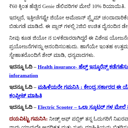
₹60 ಕ್ಕಿಂತ ಹೆಚ್ಚಿನ Genie ಡೆಲಿವರಿಗಳ ಮೇಲೆ 10% ರಿಯಾಯಿತಿ.
ಇದಲ್ಲದೆ, ಇತ್ತೀಚೆಗಷ್ಟೇ ಜಿಯೋ ಅಮೆಜಾನ್ ಪ್ರೈಮ್ ಚಂದಾದಾರಿಕೆಯ
ಬಿಡುಗಡೆ ಮಾಡಿದೆ. ಈ ಪ್ಲಾನ್ ಗಳಲ್ಲಿ 2ಜಿಬಿ ಉಚಿತ ದೈನಂದಿನ ಡೇಟಾ
ನೀವು ಕೂಡ ಜಿಯೋ ನ ಬಳಕೆದಾರರಾಗಿದ್ದರೆ ಈ ವಿಶೇಷ ಯೋಜನ
ಪ್ರಯೋಜನೆಗಳನ್ನು ಆನಂದಿಸಬಹುದು. ಹಾಗೆಯೇ ಇಂತಹ ಉತ್ತಮ ಮಾ
ಸ್ನೇಹಾತರೊಂದಿಗೆ ಶೇರ್ ಮಾಡಿ, ಧನ್ಯವಾದಗಳು.
ಇದನ್ನೂ ಓದಿ –
Health insurance- ಹೆಲ್ತ್ ಇನ್ಶೂರೆನ್ಸ್ ಕಡೆಗಣೆ
inforamation
ಇದನ್ನೂ ಓದಿ –
ಮಹಿಳೆಯರೇ ಗಮನಿಸಿ : ಕೇಂದ್ರ ಸರ್ಕಾರದ ಈ ಯೋಜನೆ’ಗೆ
ಕಂಪ್ಲೀಟ್ ಮಾಹಿತಿ
ಇದನ್ನೂ ಓದಿ –
Electric Scooter – ಒಲಾ ಸ್ಕೂಟರ್ ಗಳ ಮೇಲೆ
ದಯವಿಟ್ಟು ಗಮನಿಸಿ:
ನೀಡ್ಸ್ ಆಫ್ ಪಬ್ಲಿಕ್ ತನ್ನ ಓದುಗರಿಗೆ ನಿಖರವಾ
ನಾವು ಯಾವುದೇ ಅನಧಿಕೃತ ಮತ್ತು ಸುಳ್ಳು ಮಾಹಿತಿಯನ್ನು ಬಿತ್ತರಿಸುವ