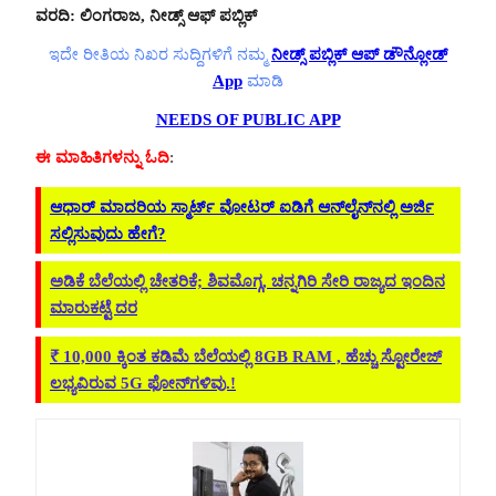
ವರದಿ: ಲಿಂಗರಾಜ, ನೀಡ್ಸ್ ಆಫ್ ಪಬ್ಲಿಕ್
ಇದೇ ರೀತಿಯ ನಿಖರ ಸುದ್ದಿಗಳಿಗೆ ನಮ್ಮ
ನೀಡ್ಸ್ ಪಬ್ಲಿಕ್ ಆಪ್ ಡೌನ್ಲೋಡ್
App
ಮಾಡಿ
NEEDS OF PUBLIC APP
ಈ ಮಾಹಿತಿಗಳನ್ನು ಓದಿ
:
ಆಧಾರ್ ಮಾದರಿಯ ಸ್ಮಾರ್ಟ್ ವೋಟರ್ ಐಡಿಗೆ ಆನ್‌ಲೈನ್‌ನಲ್ಲಿ ಅರ್ಜಿ
ಸಲ್ಲಿಸುವುದು ಹೇಗೆ?
ಅಡಿಕೆ ಬೆಲೆಯಲ್ಲಿ ಚೇತರಿಕೆ; ಶಿವಮೊಗ್ಗ, ಚನ್ನಗಿರಿ ಸೇರಿ ರಾಜ್ಯದ ಇಂದಿನ
ಮಾರುಕಟ್ಟೆ ದರ
₹ 10,000 ಕ್ಕಿಂತ ಕಡಿಮೆ ಬೆಲೆಯಲ್ಲಿ 8GB RAM , ಹೆಚ್ಚು ಸ್ಟೋರೇಜ್‌
ಲಭ್ಯವಿರುವ 5G ಫೋನ್‌ಗಳಿವು.!