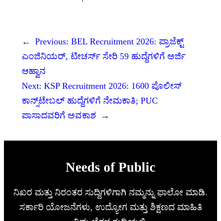
←
Previous:
BEL Recruitment 2026: ಪ್ರಾಜೆಕ್ಟ್
ಎಂಜಿನಿಯರ್, ಟೀಚರ್ಸ್ ಸೇರಿ 59 ಹುದ್ದೆಗಳಿಗೆ ಅರ್ಜಿ
ಆಹ್ವಾನ
Next:
KSP Recruitment 2026: 1600 ಪೊಲೀಸ್
ಕಾನ್ಸ್‌ಟೇಬಲ್ ಹುದ್ದೆಗಳಿಗೆ ನೇಮಕಾತಿ; PUC
ಪಾಸಾದವರಿಗೆ ಅವಕಾಶ
→
Needs of Public
ನಿಖರ ಮತ್ತು ನಿರಂತರ ಸುದ್ದಿಗಳಿಗಾಗಿ ನಮ್ಮನ್ನು ಫಾಲೋ ಮಾಡಿ.
ಸರ್ಕಾರಿ ಯೋಜನೆಗಳು, ಉದ್ಯೋಗ ಮತ್ತು ಶಿಕ್ಷಣದ ಮಾಹಿತಿ