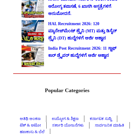
ಆರೋಗ್ಯ ತಪಾಸಣೆ, 6 ಖಾಸಗಿ ಆಸ್ಪತ್ರೆಗಳಿಗೆ
ಅನುಮೋದನೆ.
HAL Recruitment 2026: 120
ಮ್ಯಾನೇಜ್‌ಮೆಂಟ್ ಟ್ರೈನಿ (MT) ಮತ್ತು ಡಿಸೈನ್
ಟ್ರೈನಿ (DT) ಹುದ್ದೆಗಳಿಗೆ ಅರ್ಜಿ ಆಹ್ವಾನ
India Post Recruitment 2026: 11 ಸ್ಟಾಫ್
ಕಾರ್ ಡ್ರೈವರ್ ಹುದ್ದೆಗಳಿಗೆ ಅರ್ಜಿ ಆಹ್ವಾನ
Popular Categories
ಅತಿಥಿ ಅಂಕಣ
ಉದ್ಯೋಗ & ಶಿಕ್ಷಣ
ಕರ್ನಾಟಕ ಸುದ್ದಿ
ಟೆಕ್ & ಆಟೋ
ಸರ್ಕಾರಿ ಯೋಜನೆಗಳು
ಸಾರ್ವಜನಿಕ ಮಾಹಿತಿ
ಹಣಕಾಸು & ಬೆಲೆ