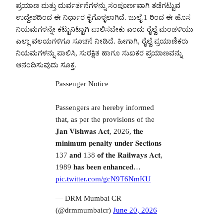
ಪ್ರಯಾಣ ಮತ್ತು ದುರ್ವರ್ತನೆಗಳನ್ನು ಸಂಪೂರ್ಣವಾಗಿ ತಡೆಗಟ್ಟುವ
ಉದ್ದೇಶದಿಂದ ಈ ನಿರ್ಧಾರ ಕೈಗೊಳ್ಳಲಾಗಿದೆ. ಜುಲೈ 1 ರಿಂದ ಈ ಹೊಸ
ನಿಯಮಗಳನ್ನೇ ಕಟ್ಟುನಿಟ್ಟಾಗಿ ಪಾಲಿಸಬೇಕು ಎಂದು ರೈಲ್ವೆ ಮಂಡಳಿಯು
ಎಲ್ಲಾ ವಲಯಗಳಿಗೂ ಸೂಚನೆ ನೀಡಿದೆ. ಹೀಗಾಗಿ, ರೈಲ್ವೆ ಪ್ರಯಾಣಿಕರು
ನಿಯಮಗಳನ್ನು ಪಾಲಿಸಿ, ಸುರಕ್ಷಿತ ಹಾಗೂ ಸುಖಕರ ಪ್ರಯಾಣವನ್ನು
ಆನಂದಿಸುವುದು ಸೂಕ್ತ.
Passenger Notice
Passengers are hereby informed
that, as per the provisions of the
𝐉𝐚𝐧 𝐕𝐢𝐬𝐡𝐰𝐚𝐬 𝐀𝐜𝐭, 2026, 𝐭𝐡𝐞
𝐦𝐢𝐧𝐢𝐦𝐮𝐦 𝐩𝐞𝐧𝐚𝐥𝐭𝐲 𝐮𝐧𝐝𝐞𝐫 𝐒𝐞𝐜𝐭𝐢𝐨𝐧𝐬
137 𝐚𝐧𝐝 138 𝐨𝐟 𝐭𝐡𝐞 𝐑𝐚𝐢𝐥𝐰𝐚𝐲𝐬 𝐀𝐜𝐭,
1989 𝐡𝐚𝐬 𝐛𝐞𝐞𝐧 𝐞𝐧𝐡𝐚𝐧𝐜𝐞𝐝…
pic.twitter.com/gcN9T6NmKU
— DRM Mumbai CR
(@drmmumbaicr)
June 20, 2026