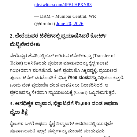
pic.twitter.com/dPBLHPXY83
— DRM – Mumbai Central, WR
(@drmbct)
June 20, 2026
2. ಬೇರೆಯವರ ಟಿಕೆಟ್‌ನಲ್ಲಿ ಪ್ರಯಾಣಿಸಿದರೆ ಕೋರ್ಟ್
ಮೆಟ್ಟಿಲೇರಬೇಕು
ಬೇರೊಬ್ಬರ ಹೆಸರಿನಲ್ಲಿ ಬುಕ್ ಆಗಿರುವ ಟಿಕೆಟ್‌ಗಳನ್ನು (Transfer of
Ticket) ಬಳಸಿಕೊಂಡು ಪ್ರಯಾಣ ಮಾಡುವುದನ್ನು ರೈಲ್ವೆ ಇಲಾಖೆ
ಗಂಭೀರವಾಗಿ ಪರಿಗಣಿಸಿದೆ. ಹೀಗೆ ಪ್ರಯಾಣಿಸಿ ಸಿಕ್ಕಿಬಿದ್ದಲ್ಲಿ, ಪ್ರಯಾಣದ
ಪೂರ್ಣ ಟಿಕೆಟ್ ದರದೊಂದಿಗೆ ಕನಿಷ್ಠ
₹500 ದಂಡವನ್ನು
ವಿಧಿಸಲಾಗುತ್ತದೆ.
ಒಂದು ವೇಳೆ ಪ್ರಯಾಣಿಕ ದಂಡ ಪಾವತಿಸಲು ನಿರಾಕರಿಸಿದರೆ, ಆ
ಪ್ರಕರಣವನ್ನು ನೇರವಾಗಿ ನ್ಯಾಯಾಲಯಕ್ಕೆ (Court) ಒಪ್ಪಿಸಲಾಗುತ್ತದೆ.
3. ಅನಧಿಕೃತ ವ್ಯಾಪಾರ, ಭಿಕ್ಷಾಟನೆಗೆ ₹5,000 ದಂಡ ಅಥವಾ
ಜೈಲು ಶಿಕ್ಷೆ
ರೈಲುಗಳ ಒಳಗೆ ಅಥವಾ ರೈಲ್ವೆ ನಿಲ್ದಾಣಗಳ ಆವರಣದಲ್ಲಿ ಯಾವುದೇ
ಪೂರ್ವಾನುಮತಿ ಇಲ್ಲದೆ ವಸ್ತುಗಳನ್ನು ಮಾರಾಟ ಮಾಡುವುದು