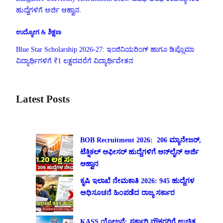
ಹುದ್ದೆಗಳಿಗೆ ಅರ್ಜಿ ಆಹ್ವಾನ.
ಉದ್ಯೋಗ & ಶಿಕ್ಷಣ
Blue Star Scholarship 2026-27: ಇಂಜಿನಿಯರಿಂಗ್ ಹಾಗೂ ಡಿಪ್ಲೊಮಾ
ವಿದ್ಯಾರ್ಥಿಗಳಿಗೆ ₹1 ಲಕ್ಷದವರೆಗೆ ವಿದ್ಯಾರ್ಥಿವೇತನ
Latest Posts
BOB Recruitment 2026: 206 ಮ್ಯಾನೇಜರ್,
ಟೆಕ್ನಿಕಲ್ ಆಫೀಸರ್ ಹುದ್ದೆಗಳಿಗೆ ಆನ್‌ಲೈನ್ ಅರ್ಜಿ
ಆಹ್ವಾನ
ಕೃಷಿ ಇಲಾಖೆ ನೇಮಕಾತಿ 2026: 945 ಹುದ್ದೆಗಳ
ಅಧಿಸೂಚನೆ ಹಿಂಪಡೆದ ರಾಜ್ಯ ಸರ್ಕಾರ
KASS ಯೋಜನೆ: ಸರ್ಕಾರಿ ನೌಕರರಿಗೆ ಉಚಿತ