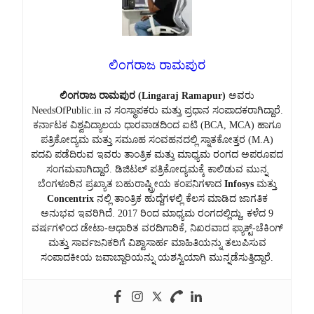
ಲಿಂಗರಾಜ ರಾಮಪುರ
ಲಿಂಗರಾಜ ರಾಮಪುರ (Lingaraj Ramapur)
ಅವರು
NeedsOfPublic.in ನ ಸಂಸ್ಥಾಪಕರು ಮತ್ತು ಪ್ರಧಾನ ಸಂಪಾದಕರಾಗಿದ್ದಾರೆ.
ಕರ್ನಾಟಕ ವಿಶ್ವವಿದ್ಯಾಲಯ ಧಾರವಾಡದಿಂದ ಐಟಿ (BCA, MCA) ಹಾಗೂ
ಪತ್ರಿಕೋದ್ಯಮ ಮತ್ತು ಸಮೂಹ ಸಂವಹನದಲ್ಲಿ ಸ್ನಾತಕೋತ್ತರ (M.A)
ಪದವಿ ಪಡೆದಿರುವ ಇವರು ತಾಂತ್ರಿಕ ಮತ್ತು ಮಾಧ್ಯಮ ರಂಗದ ಅಪರೂಪದ
ಸಂಗಮವಾಗಿದ್ದಾರೆ. ಡಿಜಿಟಲ್ ಪತ್ರಿಕೋದ್ಯಮಕ್ಕೆ ಕಾಲಿಡುವ ಮುನ್ನ
ಬೆಂಗಳೂರಿನ ಪ್ರಖ್ಯಾತ ಬಹುರಾಷ್ಟ್ರೀಯ ಕಂಪನಿಗಳಾದ
Infosys
ಮತ್ತು
Concentrix
ನಲ್ಲಿ ತಾಂತ್ರಿಕ ಹುದ್ದೆಗಳಲ್ಲಿ ಕೆಲಸ ಮಾಡಿದ ಜಾಗತಿಕ
ಅನುಭವ ಇವರಿಗಿದೆ. 2017 ರಿಂದ ಮಾಧ್ಯಮ ರಂಗದಲ್ಲಿದ್ದು, ಕಳೆದ 9
ವರ್ಷಗಳಿಂದ ಡೇಟಾ-ಆಧಾರಿತ ವರದಿಗಾರಿಕೆ, ನಿಖರವಾದ ಫ್ಯಾಕ್ಟ್-ಚೆಕಿಂಗ್
ಮತ್ತು ಸಾರ್ವಜನಿಕರಿಗೆ ವಿಶ್ವಾಸಾರ್ಹ ಮಾಹಿತಿಯನ್ನು ತಲುಪಿಸುವ
ಸಂಪಾದಕೀಯ ಜವಾಬ್ದಾರಿಯನ್ನು ಯಶಸ್ವಿಯಾಗಿ ಮುನ್ನಡೆಸುತ್ತಿದ್ದಾರೆ.