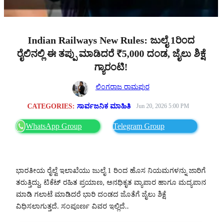
Indian Railways New Rules: ಜುಲೈ 1ರಿಂದ
ರೈಲಿನಲ್ಲಿ ಈ ತಪ್ಪು ಮಾಡಿದರೆ ₹5,000 ದಂಡ, ಜೈಲು ಶಿಕ್ಷೆ
ಗ್ಯಾರಂಟಿ!
ಲಿಂಗರಾಜ ರಾಮಪುರ
CATEGORIES:
ಸಾರ್ವಜನಿಕ ಮಾಹಿತಿ
Jun 20, 2026 5:00 PM
WhatsApp Group
Telegram Group
ಭಾರತೀಯ ರೈಲ್ವೆ ಇಲಾಖೆಯು ಜುಲೈ 1 ರಿಂದ ಹೊಸ ನಿಯಮಗಳನ್ನು ಜಾರಿಗೆ
ತರುತ್ತಿದ್ದು, ಟಿಕೆಟ್ ರಹಿತ ಪ್ರಯಾಣ, ಅನಧಿಕೃತ ವ್ಯಾಪಾರ ಹಾಗೂ ಮದ್ಯಪಾನ
ಮಾಡಿ ಗಲಾಟೆ ಮಾಡಿದರೆ ಭಾರಿ ದಂಡದ ಜೊತೆಗೆ ಜೈಲು ಶಿಕ್ಷೆ
ವಿಧಿಸಲಾಗುತ್ತದೆ. ಸಂಪೂರ್ಣ ವಿವರ ಇಲ್ಲಿದೆ..