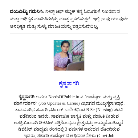
ದಯವಿಟ್ಟು ಗಮನಿಸಿ:
ನೀಡ್ಸ್ ಆಫ್ ಪಬ್ಲಿಕ್ ತನ್ನ ಓದುಗರಿಗೆ ನಿಖರವಾದ
ಮತ್ತು ಅಧಿಕೃತ ಮಾಹಿತಿಗಳನ್ನು ಮಾತ್ರ ಪ್ರಕಟಿಸುತ್ತದೆ. ಇಲ್ಲಿ ನಾವು ಯಾವುದೇ
ಅನಧಿಕೃತ ಮತ್ತು ಸುಳ್ಳು ಮಾಹಿತಿಯನ್ನು ಬಿತ್ತರಿಸುವುದಿಲ್ಲ.
ಕೃಷ್ಣಸಾಗರಿ
ಕೃಷ್ಣಸಾಗರಿ
ಅವರು NeedsOfPublic.in ನ ‘ಉದ್ಯೋಗ ಮತ್ತು ವೃತ್ತಿ
ಮಾರ್ಗದರ್ಶನ’ (Job Updates & Career) ವಿಭಾಗದ ಮುಖ್ಯಸ್ಥರಾಗಿದ್ದಾರೆ.
ತುಮಕೂರಿನ ಸರ್ಕಾರಿ ನರ್ಸಿಂಗ್ ಕಾಲೇಜಿನಿಂದ B.Sc (Nursing) ಪದವಿ
ಪಡೆದಿರುವ ಇವರು, ಸಾರ್ವಜನಿಕ ಜಾಗೃತಿ ಮತ್ತು ಮಾಹಿತಿ ನೀಡುವ
ಆಸಕ್ತಿಯಿಂದಾಗಿ ಡಿಜಿಟಲ್ ಪತ್ರಿಕೋದ್ಯಮ ಕ್ಷೇತ್ರವನ್ನು ಆಯ್ದುಕೊಂಡಿದ್ದಾರೆ.
ಡಿಜಿಟಲ್ ಮಾಧ್ಯಮ ರಂಗದಲ್ಲಿ 3 ವರ್ಷಗಳ ಅನುಭವ ಹೊಂದಿರುವ
ಇವರು, ಸರ್ಕಾರಿ ಉದ್ಯೋಗದ ಅಧಿಸೂಚನೆಗಳು (Govt Job