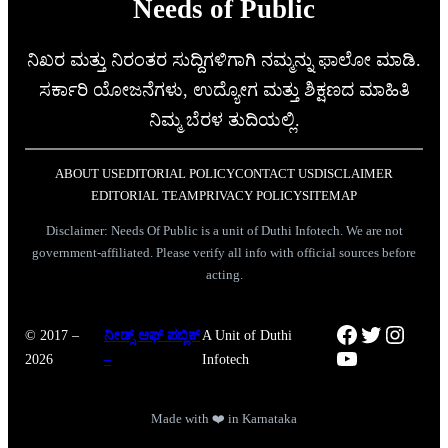
Needs of Public
ನಿಖರ ಮತ್ತು ನಿರಂತರ ಸುದ್ದಿಗಳಿಗಾಗಿ ನಮ್ಮನ್ನು ಫಾಲೋ ಮಾಡಿ.
ಸರ್ಕಾರಿ ಯೋಜನೆಗಳು, ಉದ್ಯೋಗ ಮತ್ತು ಶಿಕ್ಷಣದ ಮಾಹಿತಿ
ನಿಮ್ಮ ಬೆರಳ ತುದಿಯಲ್ಲಿ.
ABOUT US
EDITORIAL POLICY
CONTACT US
DISCLAIMER
EDITORIAL TEAM
PRIVACY POLICY
SITEMAP
Disclaimer: Needs Of Public is a unit of Duthi Infotech. We are not
government-affiliated. Please verify all info with official sources before
acting.
Facebook
Twitter
Instag
© 2017 –
ನೀಡ್ಸ್ ಆಫ್ ಪಬ್ಲಿಕ್
A Unit of Duthi
YouTube
2026
–
Infotech
Made with ❤️ in Karnataka