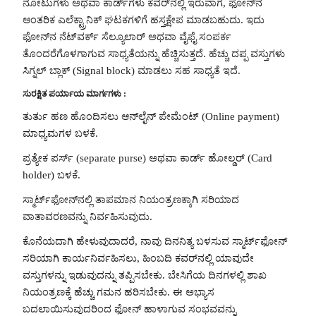
ನೋಟುಗಳು ಅಥವಾ ಕಾರ್ಡ್‌ಗಳು ಕವರ್‌ನಲ್ಲಿ ಇರುವಾಗ, ಫೋನ್‌ನ
ಆಂತರಿಕ ಎಲೆಕ್ಟ್ರಾನಿಕ್ ಘಟಕಗಳಿಗೆ ಹಸ್ತಕ್ಷೇಪ ಮಾಡಬಹುದು. ಇದು
ಫೋನ್‌ನ ನೆಟ್‌ವರ್ಕ್ ಸೆಲ್ಯೂಲಾರ್ ಅಥವಾ ವೈಫೈ ಸಂಪರ್ಕ
ತೊಂದರೆಗೊಳಗಾಗುವ ಸಾಧ್ಯತೆಯನ್ನು ಹೆಚ್ಚಿಸುತ್ತದೆ. ಹೆಚ್ಚು ದಪ್ಪ ವಸ್ತುಗಳು
ಸಿಗ್ನಲ್ ಬ್ಲಾಕ್ (Signal block) ಮಾಡಲು ಸಹ ಸಾಧ್ಯತೆ ಇದೆ.
ಸುರಕ್ಷಿತ ಪರ್ಯಾಯ ಮಾರ್ಗಗಳು :
ತುರ್ತು ಹಣ ಹೊಂದಿಸಲು ಆನ್‌ಲೈನ್ ಪೇಮೆಂಟ್ (Online payment)
ಮಾಧ್ಯಮಗಳ ಬಳಕೆ.
ಪ್ರತ್ಯೇಕ ಪರ್ಸ್ (separate purse) ಅಥವಾ ಕಾರ್ಡ್ ಹೋಲ್ಡರ್ (Card
holder) ಬಳಕೆ.
ಸ್ಮಾರ್ಟ್‌ಫೋನ್‌ನಲ್ಲಿ ತಾಪಮಾನ ನಿಯಂತ್ರಣಕ್ಕಾಗಿ ಸರಿಯಾದ
ವಾತಾವರಣವನ್ನು ನಿರ್ವಹಿಸುವುದು.
ಕೊನೆಯದಾಗಿ ಹೇಳುವುದಾದರೆ, ನಾವು ದಿನನಿತ್ಯ ಬಳಸುವ ಸ್ಮಾರ್ಟ್‌ಫೋನ್
ಸರಿಯಾಗಿ ಕಾರ್ಯನಿರ್ವಹಿಸಲು, ಹಿಂಬದಿ ಕವರ್‌ನಲ್ಲಿ ಯಾವುದೇ
ವಸ್ತುಗಳನ್ನು ಇಡುವುದನ್ನು ತಪ್ಪಿಸಬೇಕು. ಬೇಸಿಗೆಯ ದಿನಗಳಲ್ಲಿ ಶಾಖ
ನಿಯಂತ್ರಣಕ್ಕೆ ಹೆಚ್ಚು ಗಮನ ಹರಿಸಬೇಕು. ಈ ಅಭ್ಯಾಸ
ಬದಲಾಯಿಸುವುದರಿಂದ ಫೋನ್‌ ಹಾಳಾಗುವ ಸಂಭವವನ್ನು