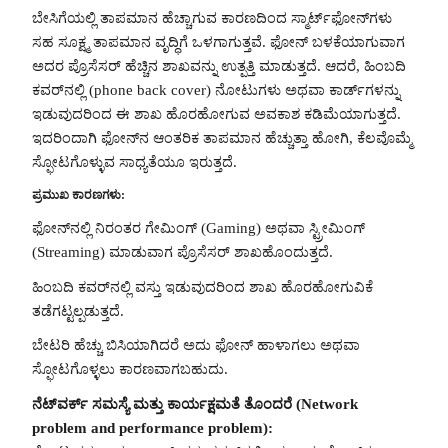
ಬೇಸಿಗೆಯಲ್ಲಿ ತಾಪಮಾನ ಹೆಚ್ಚಾಗುವ ಕಾರಣದಿಂದ ಸ್ಮಾರ್ಟ್‌ಫೋನ್‌ಗಳು
ಸಹ ಸೂಕ್ಷ್ಮ ತಾಪಮಾನ ವೃದ್ಧಿಗೆ ಒಳಗಾಗುತ್ತವೆ. ಫೋನ್ ಬಳಕೆಯಾಗುವಾಗ
ಅದರ ಪ್ರೊಸೆಸರ್ ಹೆಚ್ಚಿನ ಶಾಖವನ್ನು ಉತ್ಪತ್ತಿ ಮಾಡುತ್ತದೆ. ಆದರೆ, ಹಿಂಬದಿ
ಕವರ್‌ನಲ್ಲಿ (phone back cover) ನೋಟುಗಳು ಅಥವಾ ಕಾರ್ಡ್‌ಗಳನ್ನು
ಇಡುವುದರಿಂದ ಈ ಶಾಖ ಹೊರಹೋಗುವ ಅವಕಾಶ ಕಡಿಮೆಯಾಗುತ್ತದೆ.
ಇದರಿಂದಾಗಿ ಫೋನ್‌ನ ಆಂತರಿಕ ತಾಪಮಾನ ಹೆಚ್ಚುತ್ತಾ ಹೋಗಿ, ಕೆಲವೊಮ್ಮೆ
ಸ್ಫೋಟಗೊಳ್ಳುವ ಸಾಧ್ಯತೆಯೂ ಇರುತ್ತದೆ.
ಪ್ರಮುಖ ಕಾರಣಗಳು:
ಫೋನ್‌ನಲ್ಲಿ ನಿರಂತರ ಗೇಮಿಂಗ್ (Gaming) ಅಥವಾ ಸ್ಟ್ರೀಮಿಂಗ್
(Streaming) ಮಾಡುವಾಗ ಪ್ರೊಸೆಸರ್ ಶಾಖಹೊಂದುತ್ತದೆ.
ಹಿಂಬದಿ ಕವರ್‌ನಲ್ಲಿ ವಸ್ತು ಇಡುವುದರಿಂದ ಶಾಖ ಹೊರಹೋಗುವಿಕೆ
ತಡೆಗಟ್ಟಲ್ಪಡುತ್ತದೆ.
ಬೇಟರಿ ಹೆಚ್ಚು ಬಿಸಿಯಾಗಿದರೆ ಅದು ಫೋನ್ ಹಾಳಾಗಲು ಅಥವಾ
ಸ್ಫೋಟಗೊಳ್ಳಲು ಕಾರಣವಾಗಬಹುದು.
ನೆಟ್‌ವರ್ಕ್ ಸಮಸ್ಯೆ ಮತ್ತು ಕಾರ್ಯಕ್ಷಮತೆ ತೊಂದರೆ (Network
problem and performance problem):