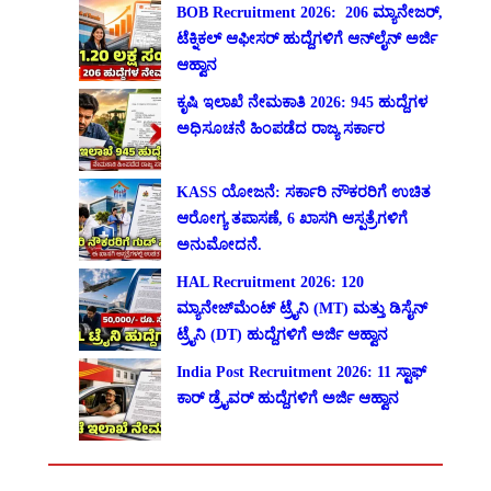
BOB Recruitment 2026: 206 ಮ್ಯಾನೇಜರ್,
ಟೆಕ್ನಿಕಲ್ ಆಫೀಸರ್ ಹುದ್ದೆಗಳಿಗೆ ಆನ್‌ಲೈನ್ ಅರ್ಜಿ
ಆಹ್ವಾನ
ಕೃಷಿ ಇಲಾಖೆ ನೇಮಕಾತಿ 2026: 945 ಹುದ್ದೆಗಳ
ಅಧಿಸೂಚನೆ ಹಿಂಪಡೆದ ರಾಜ್ಯ ಸರ್ಕಾರ
KASS ಯೋಜನೆ: ಸರ್ಕಾರಿ ನೌಕರರಿಗೆ ಉಚಿತ
ಆರೋಗ್ಯ ತಪಾಸಣೆ, 6 ಖಾಸಗಿ ಆಸ್ಪತ್ರೆಗಳಿಗೆ
ಅನುಮೋದನೆ.
HAL Recruitment 2026: 120
ಮ್ಯಾನೇಜ್‌ಮೆಂಟ್ ಟ್ರೈನಿ (MT) ಮತ್ತು ಡಿಸೈನ್
ಟ್ರೈನಿ (DT) ಹುದ್ದೆಗಳಿಗೆ ಅರ್ಜಿ ಆಹ್ವಾನ
India Post Recruitment 2026: 11 ಸ್ಟಾಫ್
ಕಾರ್ ಡ್ರೈವರ್ ಹುದ್ದೆಗಳಿಗೆ ಅರ್ಜಿ ಆಹ್ವಾನ