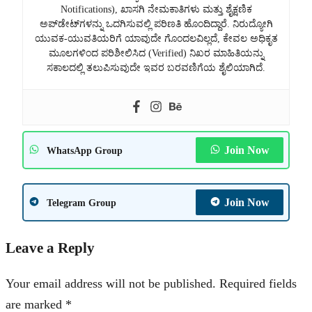
Notifications), ಖಾಸಗಿ ನೇಮಕಾತಿಗಳು ಮತ್ತು ಶೈಕ್ಷಣಿಕ
ಅಪ್‌ಡೇಟ್‌ಗಳನ್ನು ಒದಗಿಸುವಲ್ಲಿ ಪರಿಣತಿ ಹೊಂದಿದ್ದಾರೆ. ನಿರುದ್ಯೋಗಿ
ಯುವಕ-ಯುವತಿಯರಿಗೆ ಯಾವುದೇ ಗೊಂದಲವಿಲ್ಲದೆ, ಕೇವಲ ಅಧಿಕೃತ
ಮೂಲಗಳಿಂದ ಪರಿಶೀಲಿಸಿದ (Verified) ನಿಖರ ಮಾಹಿತಿಯನ್ನು
ಸಕಾಲದಲ್ಲಿ ತಲುಪಿಸುವುದೇ ಇವರ ಬರವಣಿಗೆಯ ಶೈಲಿಯಾಗಿದೆ.
Join Now
WhatsApp Group
Join Now
Telegram Group
Leave a Reply
Your email address will not be published.
Required fields
are marked
*