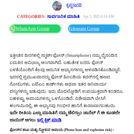
ಕೃಷ್ಣಸಾಗರಿ
CATEGORIES:
ಸಾರ್ವಜನಿಕ ಮಾಹಿತಿ
Apr 5, 2025 6:14 AM
WhatsApp Group
Telegram Group
ಇತ್ತೀಚಿನ ದಿನಗಳಲ್ಲಿ ಸ್ಮಾರ್ಟ್‌ಫೋನ್ (Smartphone) ನಮ್ಮ ದೈನಂದಿನ
ಬದುಕಿನ ಅವಿಭಾಜ್ಯ ಅಂಗವಾಗಿದೆ. ಬಹುತೇಕ ಜನರು ಫೋನ್
ಬಳಕೆಯೊಂದಿಗೆ ಕೆಲವು ಆದುನಿಕ ಅಭ್ಯಾಸಗಳನ್ನು ಅಳವಡಿಸಿಕೊಂಡಿದ್ದಾರೆ.
ಇದರಲ್ಲಿ ಪ್ರಮುಖವಾದದ್ದು ಫೋನ್ ಹಿಂಬದಿಯ ಕವರ್‌ನಲ್ಲಿ ಹಣದ
ನೋಟುಗಳು, ಎಟಿಎಂ ಕಾರ್ಡ್‌ಗಳು ಅಥವಾ ಇತರ ಅನಿವಾರ್ಯ
ವಸ್ತುಗಳನ್ನು ಇಡುವುದು. ಇದು ಮೊದಲ್ನೋಡಿಗೆ ಉಪಯುಕ್ತವಾಗಿ ಕಂಡರೂ,
ಬಹಳಷ್ಟು ಅಪಾಯಗಳನ್ನು ಒಳಗೊಂಡಿದೆ. ವಿಶೇಷವಾಗಿ ಬೇಸಿಗೆ
ಹಂಗಾಮಿನಲ್ಲಿ, ಈ ಅಭ್ಯಾಸವು ಗಂಭೀರ ಹಾನಿಗೆ ಕಾರಣವಾಗಬಹುದು.
ಇದೇ ರೀತಿಯ ಎಲ್ಲಾ ಮಾಹಿತಿಗೆ ನಮ್ಮ ಟೆಲಿಗ್ರಾಂ ಚಾನೆಲ್ ಗೆ ಈ ಕೂಡಲೇ
ಜಾಯಿನ್ ಆಗಲು
ಇಲ್ಲಿ ಕ್ಲಿಕ್ ಮಾಡಿ
ಫೋನ್‌ನ ಶಾಖ ಮತ್ತು ಸ್ಫೋಟದ ಅಪಾಯ (Phone heat and explosion risk) :