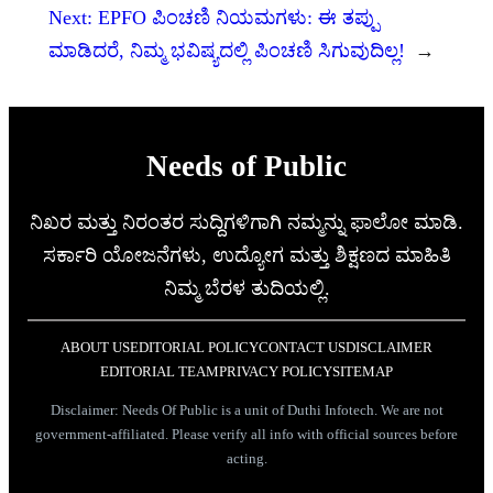
Next:
EPFO ಪಿಂಚಣಿ ನಿಯಮಗಳು: ಈ ತಪ್ಪು
ಮಾಡಿದರೆ, ನಿಮ್ಮ ಭವಿಷ್ಯದಲ್ಲಿ ಪಿಂಚಣಿ ಸಿಗುವುದಿಲ್ಲ!
→
Needs of Public
ನಿಖರ ಮತ್ತು ನಿರಂತರ ಸುದ್ದಿಗಳಿಗಾಗಿ ನಮ್ಮನ್ನು ಫಾಲೋ ಮಾಡಿ.
ಸರ್ಕಾರಿ ಯೋಜನೆಗಳು, ಉದ್ಯೋಗ ಮತ್ತು ಶಿಕ್ಷಣದ ಮಾಹಿತಿ
ನಿಮ್ಮ ಬೆರಳ ತುದಿಯಲ್ಲಿ.
ABOUT US
EDITORIAL POLICY
CONTACT US
DISCLAIMER
EDITORIAL TEAM
PRIVACY POLICY
SITEMAP
Disclaimer: Needs Of Public is a unit of Duthi Infotech. We are not
government-affiliated. Please verify all info with official sources before
acting.