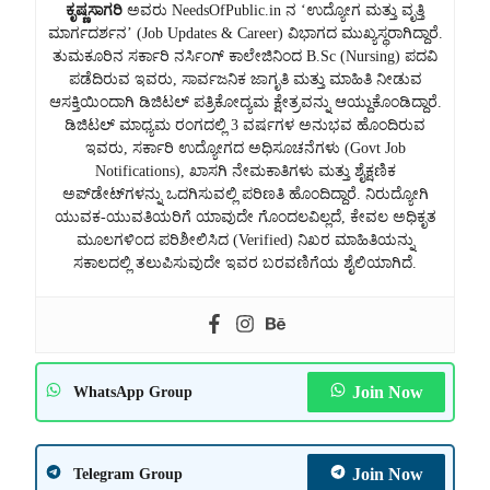
ಕೃಷ್ಣಸಾಗರಿ
ಅವರು NeedsOfPublic.in ನ ‘ಉದ್ಯೋಗ ಮತ್ತು ವೃತ್ತಿ
ಮಾರ್ಗದರ್ಶನ’ (Job Updates & Career) ವಿಭಾಗದ ಮುಖ್ಯಸ್ಥರಾಗಿದ್ದಾರೆ.
ತುಮಕೂರಿನ ಸರ್ಕಾರಿ ನರ್ಸಿಂಗ್ ಕಾಲೇಜಿನಿಂದ B.Sc (Nursing) ಪದವಿ
ಪಡೆದಿರುವ ಇವರು, ಸಾರ್ವಜನಿಕ ಜಾಗೃತಿ ಮತ್ತು ಮಾಹಿತಿ ನೀಡುವ
ಆಸಕ್ತಿಯಿಂದಾಗಿ ಡಿಜಿಟಲ್ ಪತ್ರಿಕೋದ್ಯಮ ಕ್ಷೇತ್ರವನ್ನು ಆಯ್ದುಕೊಂಡಿದ್ದಾರೆ.
ಡಿಜಿಟಲ್ ಮಾಧ್ಯಮ ರಂಗದಲ್ಲಿ 3 ವರ್ಷಗಳ ಅನುಭವ ಹೊಂದಿರುವ
ಇವರು, ಸರ್ಕಾರಿ ಉದ್ಯೋಗದ ಅಧಿಸೂಚನೆಗಳು (Govt Job
Notifications), ಖಾಸಗಿ ನೇಮಕಾತಿಗಳು ಮತ್ತು ಶೈಕ್ಷಣಿಕ
ಅಪ್‌ಡೇಟ್‌ಗಳನ್ನು ಒದಗಿಸುವಲ್ಲಿ ಪರಿಣತಿ ಹೊಂದಿದ್ದಾರೆ. ನಿರುದ್ಯೋಗಿ
ಯುವಕ-ಯುವತಿಯರಿಗೆ ಯಾವುದೇ ಗೊಂದಲವಿಲ್ಲದೆ, ಕೇವಲ ಅಧಿಕೃತ
ಮೂಲಗಳಿಂದ ಪರಿಶೀಲಿಸಿದ (Verified) ನಿಖರ ಮಾಹಿತಿಯನ್ನು
ಸಕಾಲದಲ್ಲಿ ತಲುಪಿಸುವುದೇ ಇವರ ಬರವಣಿಗೆಯ ಶೈಲಿಯಾಗಿದೆ.
Join Now
WhatsApp Group
Join Now
Telegram Group