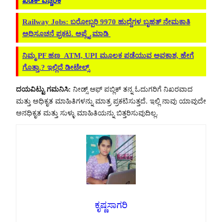
ಖಡಕ್ ಎಚ್ಚರಿಕೆ
Railway Jobs: ಬರೋಬ್ಬರಿ 9970 ಹುದ್ದೆಗಳ ಬೃಹತ್ ನೇಮಕಾತಿ
ಅಧಿಸೂಚನೆ ಪ್ರಕಟ. ಅಪ್ಲೈ ಮಾಡಿ
ನಿಮ್ಮ PF ಹಣ ATM, UPI ಮೂಲಕ ಪಡೆಯುವ ಅವಕಾಶ, ಹೇಗೆ
ಗೊತ್ತಾ.? ಇಲ್ಲಿದೆ ಡೀಟೇಲ್ಸ್
ದಯವಿಟ್ಟು ಗಮನಿಸಿ:
ನೀಡ್ಸ್ ಆಫ್ ಪಬ್ಲಿಕ್ ತನ್ನ ಓದುಗರಿಗೆ ನಿಖರವಾದ
ಮತ್ತು ಅಧಿಕೃತ ಮಾಹಿತಿಗಳನ್ನು ಮಾತ್ರ ಪ್ರಕಟಿಸುತ್ತದೆ. ಇಲ್ಲಿ ನಾವು ಯಾವುದೇ
ಅನಧಿಕೃತ ಮತ್ತು ಸುಳ್ಳು ಮಾಹಿತಿಯನ್ನು ಬಿತ್ತರಿಸುವುದಿಲ್ಲ.
ಕೃಷ್ಣಸಾಗರಿ